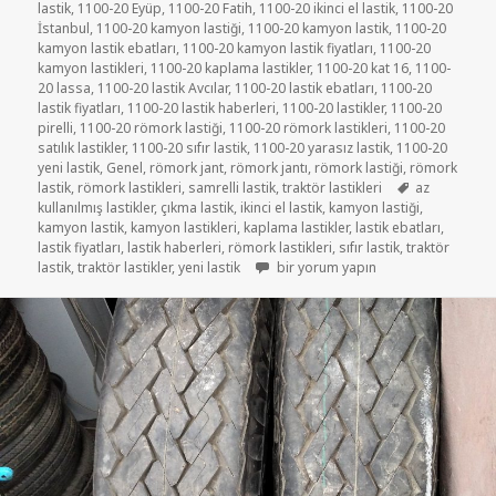
lastik
,
1100-20 Eyüp
,
1100-20 Fatih
,
1100-20 ikinci el lastik
,
1100-20
İstanbul
,
1100-20 kamyon lastiği
,
1100-20 kamyon lastik
,
1100-20
kamyon lastik ebatları
,
1100-20 kamyon lastik fiyatları
,
1100-20
kamyon lastikleri
,
1100-20 kaplama lastikler
,
1100-20 kat 16
,
1100-
20 lassa
,
1100-20 lastik Avcılar
,
1100-20 lastik ebatları
,
1100-20
lastik fiyatları
,
1100-20 lastik haberleri
,
1100-20 lastikler
,
1100-20
pirelli
,
1100-20 römork lastiği
,
1100-20 römork lastikleri
,
1100-20
satılık lastikler
,
1100-20 sıfır lastik
,
1100-20 yarasız lastik
,
1100-20
yeni lastik
,
Genel
,
römork jant
,
römork jantı
,
römork lastiği
,
römork
Etiketler
lastik
,
römork lastikleri
,
samrelli lastik
,
traktör lastikleri
az
kullanılmış lastikler
,
çıkma lastik
,
ikinci el lastik
,
kamyon lastiği
,
kamyon lastik
,
kamyon lastikleri
,
kaplama lastikler
,
lastik ebatları
,
lastik fiyatları
,
lastik haberleri
,
römork lastikleri
,
sıfır lastik
,
traktör
RÖMORK LASTİKLERİ 1100-20 KAR Tİ
lastik
,
traktör lastikler
,
yeni lastik
bir yorum yapın