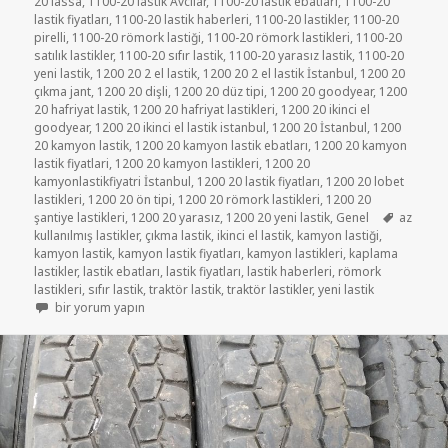
20 lassa
,
1100-20 lastik Avcılar
,
1100-20 lastik ebatları
,
1100-20
lastik fiyatları
,
1100-20 lastik haberleri
,
1100-20 lastikler
,
1100-20
pirelli
,
1100-20 römork lastiği
,
1100-20 römork lastikleri
,
1100-20
satılık lastikler
,
1100-20 sıfır lastik
,
1100-20 yarasız lastik
,
1100-20
yeni lastik
,
1200 20 2 el lastik
,
1200 20 2 el lastik İstanbul
,
1200 20
çıkma jant
,
1200 20 dişli
,
1200 20 düz tipi
,
1200 20 goodyear
,
1200
20 hafriyat lastik
,
1200 20 hafriyat lastikleri
,
1200 20 ikinci el
goodyear
,
1200 20 ikinci el lastik istanbul
,
1200 20 İstanbul
,
1200
20 kamyon lastik
,
1200 20 kamyon lastik ebatları
,
1200 20 kamyon
lastik fiyatlari
,
1200 20 kamyon lastikleri
,
1200 20
kamyonlastikfiyatri İstanbul
,
1200 20 lastik fiyatları
,
1200 20 lobet
lastikleri
,
1200 20 ön tipi
,
1200 20 römork lastikleri
,
1200 20
Etiketler
şantiye lastikleri
,
1200 20 yarasız
,
1200 20 yeni lastik
,
Genel
az
kullanılmış lastikler
,
çıkma lastik
,
ikinci el lastik
,
kamyon lastiği
,
kamyon lastik
,
kamyon lastik fiyatları
,
kamyon lastikleri
,
kaplama
lastikler
,
lastik ebatları
,
lastik fiyatları
,
lastik haberleri
,
römork
lastikleri
,
sıfır lastik
,
traktör lastik
,
traktör lastikler
,
yeni lastik
1100-20 VE 1200-20 YENİ LASTİKLER için
bir yorum yapın