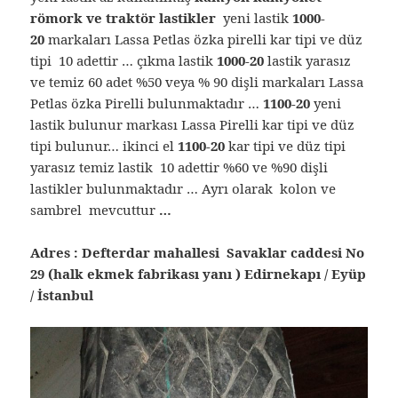
römork ve traktör lastikler
yeni lastik
1000-
20
markaları Lassa Petlas özka pirelli kar tipi ve düz
tipi 10 adettir … çıkma lastik
1000-20
lastik yarasız
ve temiz 60 adet %50 veya % 90 dişli markaları Lassa
Petlas özka Pirelli bulunmaktadır …
1100-20
yeni
lastik bulunur markası Lassa Pirelli kar tipi ve düz
tipi bulunur… ikinci el
1100-20
kar tipi ve düz tipi
yarasız temiz lastik 10 adettir %60 ve %90 dişli
lastikler bulunmaktadır … Ayrı olarak kolon ve
sambrel mevcuttur
…
Adres : Defterdar mahallesi Savaklar caddesi No
29 (halk ekmek fabrikası yanı ) Edirnekapı / Eyüp
/ İstanbul