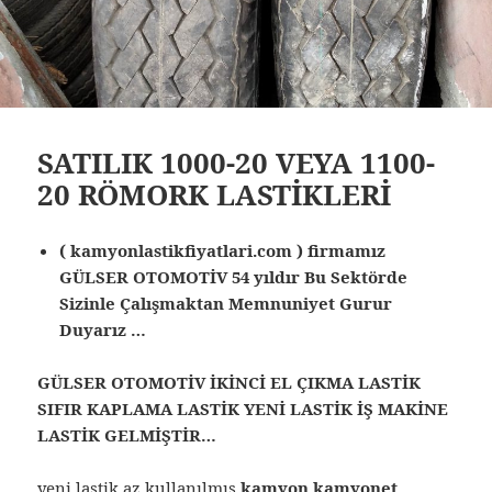
SATILIK 1000-20 VEYA 1100-
20 RÖMORK LASTİKLERİ
( kamyonlastikfiyatlari.com ) firmamız
GÜLSER OTOMOTİV 54 yıldır Bu Sektörde
Sizinle Çalışmaktan Memnuniyet Gurur
Duyarız …
GÜLSER OTOMOTİV İKİNCİ EL ÇIKMA LASTİK
SIFIR KAPLAMA LASTİK YENİ LASTİK İŞ MAKİNE
LASTİK GELMİŞTİR…
yeni lastik az kullanılmış
kamyon kamyonet