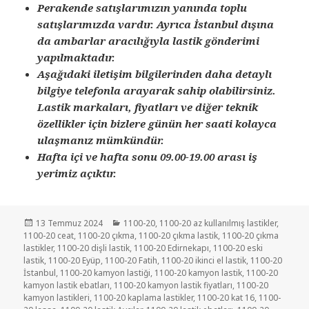
Perakende satışlarımızın yanında toplu
satışlarımızda vardır. Ayrıca İstanbul dışına
da ambarlar aracılığıyla lastik gönderimi
yapılmaktadır.
Aşağıdaki iletişim bilgilerinden daha detaylı
bilgiye telefonla arayarak sahip olabilirsiniz.
Lastik markaları, fiyatları ve diğer teknik
özellikler için bizlere günün her saati kolayca
ulaşmanız mümkündür.
Hafta içi ve hafta sonu 09.00-19.00 arası iş
yerimiz açıktır.
Yayın
Kategoriler
13 Temmuz 2024
1100-20
,
1100-20 az kullanılmış lastikler
,
tarihi
1100-20 ceat
,
1100-20 çıkma
,
1100-20 çıkma lastik
,
1100-20 çıkma
lastikler
,
1100-20 dişli lastik
,
1100-20 Edirnekapı
,
1100-20 eski
lastik
,
1100-20 Eyüp
,
1100-20 Fatih
,
1100-20 ikinci el lastik
,
1100-20
İstanbul
,
1100-20 kamyon lastiği
,
1100-20 kamyon lastik
,
1100-20
kamyon lastik ebatları
,
1100-20 kamyon lastik fiyatları
,
1100-20
kamyon lastikleri
,
1100-20 kaplama lastikler
,
1100-20 kat 16
,
1100-