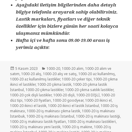
Aşağıdaki iletişim bilgilerinden daha detaylı
bilgiye telefonla arayarak sahip olabilirsiniz.
Lastik markaları, fiyatları ve diğer teknik
özellikler için bizlere günün her saati kolayca
ulaşmanız mümkündür.
Hafta içi ve hafta sonu 09.00-19.00 arası iş
yerimiz açıktır.
Yayın
Kategoriler
5 Kasım 2023
1000-20
,
1000-20 alım
,
1000-20 alım ve
tarihi
satım
,
1000-20 alış
,
1000-20 alış ve satış
,
1000-20 az kullanılmış
,
1000-20 az kullanılmış lastikler
,
1000-20 çeker tipi
,
1000-20 çıkma
ikinci el lastikler
,
1000-20 çıkma lastik
,
1000-20 çıkma lastik
İstanbul
,
1000-20 çıkma lastikler
,
1000-20 çıkma satılık lastikler
,
1000-20 çok dişli lastikler
,
1000-20 dişli
,
1000-20 DİŞLİ
,
1000-20
düz tipi
,
1000-20 fiyatları
,
1000-20 goodyear
,
1000-20 ikinci el
,
1000-20 ikinci el lastik
,
1000-20 ikinci el lastik İstanbul
,
1000-20 iş
makinası
,
1000-20 iş makinası çıkma lastik
,
1000-20 iş makinası
İstanbuk
,
1000-20 iş makinası İstanbul
,
1000-20 iş makinası lastiği
,
1000-20 iş makinası lastik fiyatları
,
1000-20 iş makinası lastikleri
,
1000-20 iş makinası yeni lastik
,
1000-20 iş makine
,
1000-20 iş