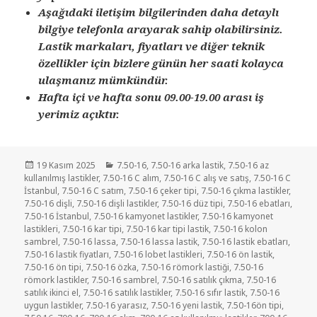
Aşağıdaki iletişim bilgilerinden daha detaylı
bilgiye telefonla arayarak sahip olabilirsiniz.
Lastik markaları, fiyatları ve diğer teknik
özellikler için bizlere günün her saati kolayca
ulaşmanız mümkündür.
Hafta içi ve hafta sonu 09.00-19.00 arası iş
yerimiz açıktır.
Yayın
Kategoriler
19 Kasım 2025
7.50-16
,
7.50-16 arka lastik
,
7.50-16 az
tarihi
kullanılmış lastikler
,
7.50-16 C alım
,
7.50-16 C alış ve satış
,
7.50-16 C
İstanbul
,
7.50-16 C satım
,
7.50-16 çeker tipi
,
7.50-16 çıkma lastikler
,
7.50-16 dişli
,
7.50-16 dişli lastikler
,
7.50-16 düz tipi
,
7.50-16 ebatları
,
7.50-16 İstanbul
,
7.50-16 kamyonet lastikler
,
7.50-16 kamyonet
lastikleri
,
7.50-16 kar tipi
,
7.50-16 kar tipi lastik
,
7.50-16 kolon
sambrel
,
7.50-16 lassa
,
7.50-16 lassa lastik
,
7.50-16 lastik ebatları
,
7.50-16 lastik fiyatları
,
7.50-16 lobet lastikleri
,
7.50-16 ön lastik
,
7.50-16 ön tipi
,
7.50-16 özka
,
7.50-16 römork lastiği
,
7.50-16
römork lastikler
,
7.50-16 sambrel
,
7.50-16 satılık çıkma
,
7.50-16
satılık ikinci el
,
7.50-16 satılık lastikler
,
7.50-16 sıfır lastik
,
7.50-16
uygun lastikler
,
7.50-16 yarasız
,
7.50-16 yeni lastik
,
7.50-16ön tipi
,