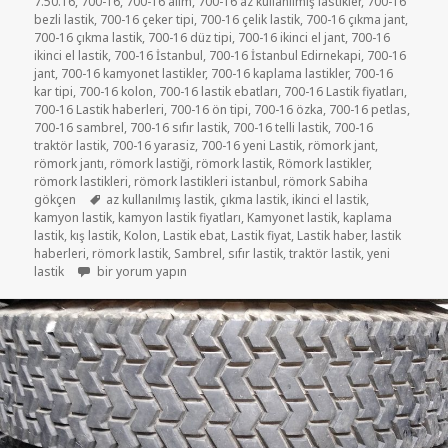
7.50.16
,
700-16
,
700-16 alım
,
700-16 az kullanılmış lastikler
,
700-16
bezli lastik
,
700-16 çeker tipi
,
700-16 çelik lastik
,
700-16 çıkma jant
,
700-16 çıkma lastik
,
700-16 düz tipi
,
700-16 ikinci el jant
,
700-16
ikinci el lastik
,
700-16 İstanbul
,
700-16 İstanbul Edirnekapi
,
700-16
jant
,
700-16 kamyonet lastikler
,
700-16 kaplama lastikler
,
700-16
kar tipi
,
700-16 kolon
,
700-16 lastik ebatları
,
700-16 Lastik fiyatları
,
700-16 Lastik haberleri
,
700-16 ön tipi
,
700-16 özka
,
700-16 petlas
,
700-16 sambrel
,
700-16 sıfır lastik
,
700-16 telli lastik
,
700-16
traktör lastik
,
700-16 yarasiz
,
700-16 yeni Lastik
,
römork jant
,
römork jantı
,
römork lastiği
,
römork lastik
,
Römork lastikler
,
römork lastikleri
,
römork lastikleri istanbul
,
römork Sabiha
Etiketler
gökçen
az kullanılmış lastik
,
çıkma lastik
,
ikinci el lastik
,
kamyon lastik
,
kamyon lastik fiyatları
,
Kamyonet lastik
,
kaplama
lastik
,
kış lastik
,
Kolon
,
Lastik ebat
,
Lastik fiyat
,
Lastik haber
,
lastik
haberleri
,
römork lastik
,
Sambrel
,
sıfır lastik
,
traktör lastik
,
yeni
7.50-16 RÖMORK VE KAMYONET LASTİKLERİ için
lastik
bir yorum yapın