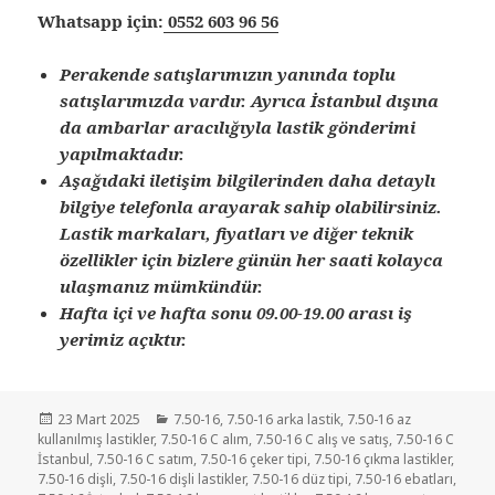
Whatsapp için:
0552 603 96 56
Perakende satışlarımızın yanında toplu
satışlarımızda vardır. Ayrıca İstanbul dışına
da ambarlar aracılığıyla lastik gönderimi
yapılmaktadır.
Aşağıdaki iletişim bilgilerinden daha detaylı
bilgiye telefonla arayarak sahip olabilirsiniz.
Lastik markaları, fiyatları ve diğer teknik
özellikler için bizlere günün her saati kolayca
ulaşmanız mümkündür.
Hafta içi ve hafta sonu 09.00-19.00 arası iş
yerimiz açıktır.
Yayın
Kategoriler
23 Mart 2025
7.50-16
,
7.50-16 arka lastik
,
7.50-16 az
tarihi
kullanılmış lastikler
,
7.50-16 C alım
,
7.50-16 C alış ve satış
,
7.50-16 C
İstanbul
,
7.50-16 C satım
,
7.50-16 çeker tipi
,
7.50-16 çıkma lastikler
,
7.50-16 dişli
,
7.50-16 dişli lastikler
,
7.50-16 düz tipi
,
7.50-16 ebatları
,