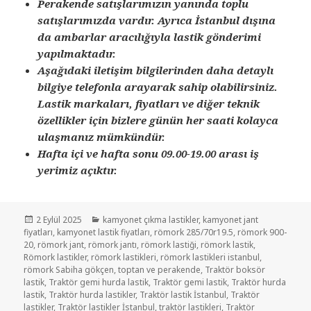
Perakende satışlarımızın yanında toplu
satışlarımızda vardır. Ayrıca İstanbul dışına
da ambarlar aracılığıyla lastik gönderimi
yapılmaktadır.
Aşağıdaki iletişim bilgilerinden daha detaylı
bilgiye telefonla arayarak sahip olabilirsiniz.
Lastik markaları, fiyatları ve diğer teknik
özellikler için bizlere günün her saati kolayca
ulaşmanız mümkündür.
Hafta içi ve hafta sonu 09.00-19.00 arası iş
yerimiz açıktır.
Yayın
Kategoriler
2 Eylül 2025
kamyonet çıkma lastikler
,
kamyonet jant
tarihi
fiyatları
,
kamyonet lastik fiyatları
,
römork 285/70r19.5
,
römork 900-
20
,
römork jant
,
römork jantı
,
römork lastiği
,
römork lastik
,
Römork lastikler
,
römork lastikleri
,
römork lastikleri istanbul
,
römork Sabiha gökçen
,
toptan ve perakende
,
Traktör boksör
lastik
,
Traktör gemi hurda lastik
,
Traktör gemi lastik
,
Traktör hurda
lastik
,
Traktör hurda lastikler
,
Traktör lastik İstanbul
,
Traktör
lastikler
,
Traktör lastikler İstanbul
,
traktör lastikleri
,
Traktör