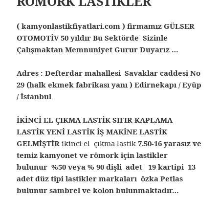
RÖMORK LASTİKLER
( kamyonlastikfiyatlari.com ) firmamız GÜLSER
OTOMOTİV 50 yıldır Bu Sektörde Sizinle
Çalışmaktan Memnuniyet Gurur Duyarız …
Adres : Defterdar mahallesi Savaklar caddesi No
29 (halk ekmek fabrikası yanı ) Edirnekapı / Eyüp
/ İstanbul
İKİNCİ EL ÇIKMA LASTİK SIFIR KAPLAMA
LASTİK YENİ LASTİK İŞ MAKİNE LASTİK
GELMİŞTİR
ikinci el çıkma lastik
7.50-16 yarasız ve
temiz kamyonet ve römork için lastikler
bulunur %50 veya % 90 dişli adet 19 kartipi 13
adet düz tipi lastikler markaları özka Petlas
bulunur sambrel ve kolon bulunmaktadır…