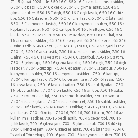
Yayın
Kategoriler
15 Şubat 2026
6.50-16 C
,
6.50-16 C az kullanılmış lastikler
,
tarihi
6.50-16 c bezli
,
6.50-16 c çelik
,
6.50-16 C çıkma lastik
,
6.50-16 C
çıkma lastikler
,
6.50-16 C dişli
,
6.50-16 C dişli lastik
,
6.50-16 C düz
tipi
,
6.50-16 C ikinci el
,
6.50-16 C ikinci el lastik
,
6.50-16 C İstanbul
,
6.50-16 C kamyonet lastiği
,
6.50-16 C kamyonet lastikler
,
6.50-16 c
kaplama lastikler
,
6.50-16 C kar tipi
,
6.50-16 c Kızıltepe
,
6.50-16 C
lastik
,
6.50-16 c Mardin
,
6.50-16 c Mazıdağı
,
6.50-16 c radıal
,
6.50-
16 c römork lastikleri
,
6.50-16 C semperit
,
6.50-16 C serisi
,
6.50-16
C sıfır lastik
,
6.50-16 c telli
,
6.50-16 C yarasız
,
6.50-16 C yeni lastik
,
7.50-16
,
7.50-16 arka lastik
,
7.50-16 az kullanılmış lastikler
,
7.50-16
C alım
,
7.50-16 C alış ve satış
,
7.50-16 C İstanbul
,
7.50-16 C satım
,
7.50-16 çeker tipi
,
7.50-16 çıkma lastikler
,
7.50-16 dişli
,
7.50-16 dişli
lastikler
,
7.50-16 düz tipi
,
7.50-16 ebatları
,
7.50-16 İstanbul
,
7.50-16
kamyonet lastikler
,
7.50-16 kamyonet lastikleri
,
7.50-16 kar tipi
,
7.50-16 kar tipi lastik
,
7.50-16 kolon sambrel
,
7.50-16 lassa
,
7.50-
16 lassa lastik
,
7.50-16 lastik ebatları
,
7.50-16 lastik fiyatları
,
7.50-
16 lobet lastikleri
,
7.50-16 ön lastik
,
7.50-16 ön tipi
,
7.50-16 özka
,
7.50-16 römork lastiği
,
7.50-16 römork lastikler
,
7.50-16 sambrel
,
7.50-16 satılık çıkma
,
7.50-16 satılık ikinci el
,
7.50-16 satılık lastikler
,
7.50-16 sıfır lastik
,
7.50-16 uygun lastikler
,
7.50-16 yarasız
,
7.50-16
yeni lastik
,
7.50-16ön tipi
,
7.50.16
,
700-16
,
700-16 alım
,
700-16 az
kullanılmış lastikler
,
700-16 bezli lastik
,
700-16 çeker tipi
,
700-16
çelik lastik
,
700-16 çıkma jant
,
700-16 çıkma lastik
,
700-16 düz tipi
,
700-16 ikinci el jant
,
700-16 ikinci el lastik
,
700-16 İstanbul
,
700-16
İstanbul Edirnekapi
,
700-16 jant
,
700-16 kamyonet lastikler
,
700-16