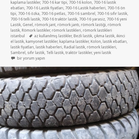
kaplama lastikler
,
700-16 kar tipi
,
700-16 kolon
,
700-16 lastik
ebatları
,
700-16 Lastik fiyatları
,
700-16 Lastik haberleri
,
700-16 ön
tipi
,
700-16 özka
,
700-16 petlas
,
700-16 sambrel
,
700-16 sıfır lastik
,
700-16 telli lastik
,
700-16 traktör lastik
,
700-16 yarasiz
,
700-16 yeni
Lastik
,
Genel
,
römork jant
,
römork jantı
,
römork lastiği
,
römork
lastik
,
Römork lastikler
,
römork lastikleri
,
römork lastikleri
Etiketler
istanbul
az kullanılmış lastikler
,
Bezli lastik
,
çıkma lastik
,
ikinci
el lastik
,
kamyonet lastikler
,
kaplama lastikler
,
Kolon
,
lastik ebatları
,
lastik fiyatları
,
lastik haberleri
,
Radial lastik
,
römork lastikleri
,
Sambrel
,
sıfır lastik
,
Telli lastik
,
traktör lastikler
,
yeni lastik
RÖMORK LASTİKLERİ 7.50R16 KAMYONET LASTİKLER için
bir yorum yapın