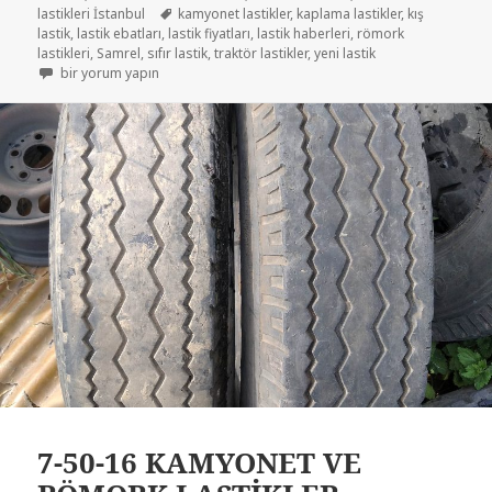
Etiketler
lastikleri İstanbul
kamyonet lastikler
,
kaplama lastikler
,
kış
lastik
,
lastik ebatları
,
lastik fiyatları
,
lastik haberleri
,
römork
lastikleri
,
Samrel
,
sıfır lastik
,
traktör lastikler
,
yeni lastik
KAMYONET LASTİKLER 7-50-16 VE 12 KAT için
bir yorum yapın
7-50-16 KAMYONET VE