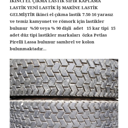
İKİNCİ EL ÇIKMA LASTİK SIFIR KAPLAMA
LASTİK YENİ LASTİK İŞ MAKİNE LASTİK
GELMİŞTİR ikinci el çıkma lastik
7.50-16 yarasız
ve temiz kamyonet ve römork için lastikler
bulunur %50 veya % 90 dişli adet 15 kar tipi 15
adet düz tipi lastikler markaları özka Petlas
Pirelli Lassa bulunur sambrel ve kolon
bulunmaktadır…