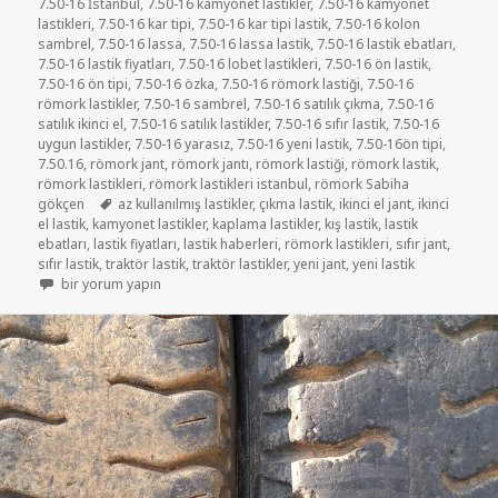
7.50-16 İstanbul
,
7.50-16 kamyonet lastikler
,
7.50-16 kamyonet
lastikleri
,
7.50-16 kar tipi
,
7.50-16 kar tipi lastik
,
7.50-16 kolon
sambrel
,
7.50-16 lassa
,
7.50-16 lassa lastik
,
7.50-16 lastik ebatları
,
7.50-16 lastik fiyatları
,
7.50-16 lobet lastikleri
,
7.50-16 ön lastik
,
7.50-16 ön tipi
,
7.50-16 özka
,
7.50-16 römork lastiği
,
7.50-16
römork lastikler
,
7.50-16 sambrel
,
7.50-16 satılık çıkma
,
7.50-16
satılık ikinci el
,
7.50-16 satılık lastikler
,
7.50-16 sıfır lastik
,
7.50-16
uygun lastikler
,
7.50-16 yarasız
,
7.50-16 yeni lastik
,
7.50-16ön tipi
,
7.50.16
,
römork jant
,
römork jantı
,
römork lastiği
,
römork lastik
,
römork lastikleri
,
römork lastikleri istanbul
,
römork Sabiha
Etiketler
gökçen
az kullanılmış lastikler
,
çıkma lastik
,
ikinci el jant
,
ikinci
el lastik
,
kamyonet lastikler
,
kaplama lastikler
,
kış lastik
,
lastik
ebatları
,
lastik fiyatları
,
lastik haberleri
,
römork lastikleri
,
sıfır jant
,
sıfır lastik
,
traktör lastik
,
traktör lastikler
,
yeni jant
,
yeni lastik
7-50-16 KAMYONET VE RÖMORK LASTİKLER için
bir yorum yapın