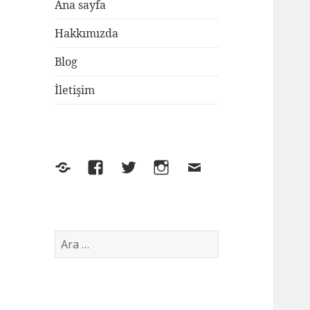
Ana sayfa
Hakkımızda
Blog
İletişim
Yelp
Facebook
Twitter
Instagram
E-
posta
Arama: