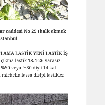
lar caddesi No 29 (halk ekmek
 İstanbul
PLAMA LASTİK YENİ LASTİK İŞ
l çıkma lastik
18.4-26
yarasız
 %50 veya %80 dişli 14 kat
 michelin lassa disipi lastikler