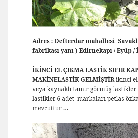
Adres : Defterdar mahallesi Savak
fabrikası yanı ) Edirnekapı / Eyüp /
İKİNCİ EL ÇIKMA LASTİK SIFIR KA
MAKİNELASTİK GELMİŞTİR
ikinci e
veya kaynaklı tamir görmüş lastikler
lastikler 6 adet markaları petlas özka
mevcuttur
…