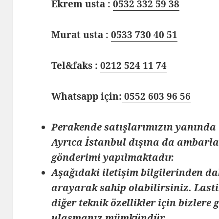
Ekrem usta :
0532 332 59 38
Murat usta :
0533 730 40 51
Tel&faks :
0212 524 11 74
Whatsapp için:
0552 603 96 56
Perakende satışlarımızın yanında 
Ayrıca İstanbul dışına da ambarlar
gönderimi yapılmaktadır.
Aşağıdaki iletişim bilgilerinden da
arayarak sahip olabilirsiniz. Lasti
diğer teknik özellikler için bizlere
ulaşmanız mümkündür.