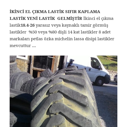
İKİNCİ EL ÇIKMA LASTİK SIFIR KAPLAMA
LASTİK YENİ LASTİK GELMİŞTİR
İkinci el çıkma
lastik
18.4-26
yarasız veya kaynaklı tamir görmüş
lastikler %50 veya %80 dişli 14 kat lastikler 8 adet
markaları petlas özka michelin lassa disipi lastikler
mevcuttur
…