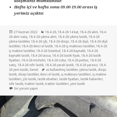
ulaşmanız mümkündür.
Hafta içi ve hafta sonu 09.00-19.00 arası iş
yerimiz açıktır.
Yayın
Kategoriler
27 Haziran 2022
18.4-26
,
18.4-26 14 kat
,
18.4-26 alım
,
18.4-
tarihi
26 alım satış
,
18.4-26 çıkma alım
,
18.4-26 çıkma lastik
,
18.4-26
çıkma lastikler
,
18.4-26 cjb
,
18.4-26 disipi
,
18.4-26 dişli
,
18.4-26 dişli
lastikler
,
18.4-26 ikinci el lastik
,
18.4-26 iş makinası lastikler
,
18.4-26
iş makine lastikler
,
18.4-26 İstanbul
,
18.4-26 kaynaklı
,
18.4-26
kaynaklı lastik
,
18.4-26 lassa
,
18.4-26 lastik fiyatı
,
18.4-26 lastik
fiyatları
,
18.4-26 michelin
,
18.4-26 özka
,
18.4-26 petlas
,
18.4-26
satış
,
18.4-26 sıfır lastik
,
18.4-26 yaralı lastik
,
18.4-26 yarasız
,
18.4-
Etiketler
26 yeni lastik
,
Genel
az kullanılmış lastikler
,
çıkma lastik
,
disipi
lastik
,
disipi lastikler
,
ikinci el lastik
,
iş makinası lastikleri
,
iş makine
lastikleri
,
jcb lastik
,
lastik ebatları
,
lastik fiyatları
,
lastik haberleri
,
sıfır lastik
,
traktör lastik
,
traktör lastikleri
,
yeni lastik
SATILIK 18 4-26 İKİNCİ EL ÇIKMA LASTİKLER için
bir yorum yapın