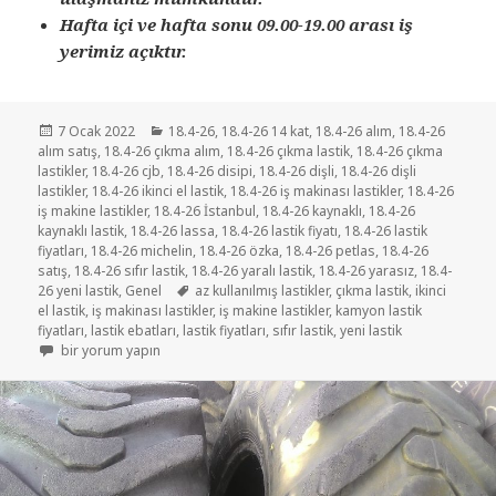
Hafta içi ve hafta sonu 09.00-19.00 arası iş
yerimiz açıktır.
Yayın
Kategoriler
7 Ocak 2022
18.4-26
,
18.4-26 14 kat
,
18.4-26 alım
,
18.4-26
tarihi
alım satış
,
18.4-26 çıkma alım
,
18.4-26 çıkma lastik
,
18.4-26 çıkma
lastikler
,
18.4-26 cjb
,
18.4-26 disipi
,
18.4-26 dişli
,
18.4-26 dişli
lastikler
,
18.4-26 ikinci el lastik
,
18.4-26 iş makinası lastikler
,
18.4-26
iş makine lastikler
,
18.4-26 İstanbul
,
18.4-26 kaynaklı
,
18.4-26
kaynaklı lastik
,
18.4-26 lassa
,
18.4-26 lastik fiyatı
,
18.4-26 lastik
fiyatları
,
18.4-26 michelin
,
18.4-26 özka
,
18.4-26 petlas
,
18.4-26
satış
,
18.4-26 sıfır lastik
,
18.4-26 yaralı lastik
,
18.4-26 yarasız
,
18.4-
Etiketler
26 yeni lastik
,
Genel
az kullanılmış lastikler
,
çıkma lastik
,
ikinci
el lastik
,
iş makinası lastikler
,
iş makine lastikler
,
kamyon lastik
fiyatları
,
lastik ebatları
,
lastik fiyatları
,
sıfır lastik
,
yeni lastik
18.4-26 DİŞLİ LASTİKLER için
bir yorum yapın