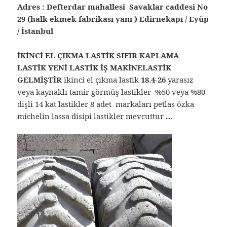
Adres : Defterdar mahallesi Savaklar caddesi No
29 (halk ekmek fabrikası yanı ) Edirnekapı / Eyüp
/ İstanbul
İKİNCİ EL ÇIKMA LASTİK SIFIR KAPLAMA
LASTİK YENİ LASTİK İŞ MAKİNELASTİK
GELMİŞTİR
ikinci el çıkma lastik
18.4-26
yarasız
veya kaynaklı tamir görmüş lastikler %50 veya %80
dişli 14 kat lastikler 8 adet markaları petlas özka
michelin lassa disipi lastikler mevcuttur
…