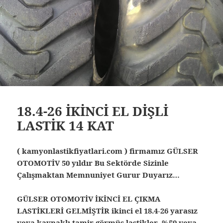
18.4-26 İKİNCİ EL DİŞLİ
LASTİK 14 KAT
( kamyonlastikfiyatlari.com ) firmamız GÜLSER
OTOMOTİV 50 yıldır Bu Sektörde Sizinle
Çalışmaktan Memnuniyet Gurur Duyarız…
GÜLSER OTOMOTİV İKİNCİ EL ÇIKMA
LASTİKLERİ GELMİŞTİR ikinci el 18.4-26 yarasız
veya kaynaklı tamir görmüş lastikler %50 veya