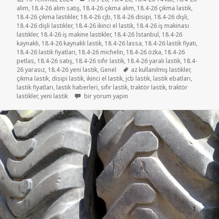
tarihi
alım
,
18.4-26 alım satış
,
18.4-26 çıkma alım
,
18.4-26 çıkma lastik
,
18.4-26 çıkma lastikler
,
18.4-26 cjb
,
18.4-26 disipi
,
18.4-26 dişli
,
18.4-26 dişli lastikler
,
18.4-26 ikinci el lastik
,
18.4-26 iş makinası
lastikler
,
18.4-26 iş makine lastikler
,
18.4-26 İstanbul
,
18.4-26
kaynaklı
,
18.4-26 kaynaklı lastik
,
18.4-26 lassa
,
18.4-26 lastik fiyatı
,
18.4-26 lastik fiyatları
,
18.4-26 michelin
,
18.4-26 özka
,
18.4-26
petlas
,
18.4-26 satış
,
18.4-26 sıfır lastik
,
18.4-26 yaralı lastik
,
18.4-
Etiketler
26 yarasız
,
18.4-26 yeni lastik
,
Genel
az kullanılmış lastikler
,
çıkma lastik
,
disipi lastik
,
ikinci el lastik
,
jcb lastik
,
lastik ebatları
,
lastik fiyatları
,
lastik haberleri
,
sıfır lastik
,
traktör lastik
,
traktör
18-4-26 az kullanılmış lastikler için
lastikler
,
yeni lastik
bir yorum yapın