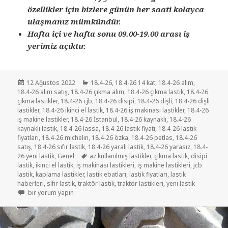
özellikler için bizlere günün her saati kolayca
ulaşmanız mümkündür.
Hafta içi ve hafta sonu 09.00-19.00 arası iş
yerimiz açıktır.
Yayın
Kategoriler
12 Ağustos 2022
18.4-26
,
18.4-26 14 kat
,
18.4-26 alım
,
tarihi
18.4-26 alım satış
,
18.4-26 çıkma alım
,
18.4-26 çıkma lastik
,
18.4-26
çıkma lastikler
,
18.4-26 cjb
,
18.4-26 disipi
,
18.4-26 dişli
,
18.4-26 dişli
lastikler
,
18.4-26 ikinci el lastik
,
18.4-26 iş makinası lastikler
,
18.4-26
iş makine lastikler
,
18.4-26 İstanbul
,
18.4-26 kaynaklı
,
18.4-26
kaynaklı lastik
,
18.4-26 lassa
,
18.4-26 lastik fiyatı
,
18.4-26 lastik
fiyatları
,
18.4-26 michelin
,
18.4-26 özka
,
18.4-26 petlas
,
18.4-26
satış
,
18.4-26 sıfır lastik
,
18.4-26 yaralı lastik
,
18.4-26 yarasız
,
18.4-
Etiketler
26 yeni lastik
,
Genel
az kullanılmış lastikler
,
çıkma lastik
,
disipi
lastik
,
ikinci el lastik
,
iş makinası lastikleri
,
iş makine lastikleri
,
jcb
lastik
,
kaplama lastikler
,
lastik ebatları
,
lastik fiyatları
,
lastik
haberleri
,
sıfır lastik
,
traktör lastik
,
traktör lastikleri
,
yeni lastik
18.4-26 için
bir yorum yapın