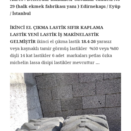
29 (halk ekmek fabrikası yanı ) Edirnekapı / Eyüp
/ İstanbul
İKİNCİ EL ÇIKMA LASTİK SIFIR KAPLAMA
LASTİK YENİ LASTİK İŞ MAKİNELASTİK
GELMİŞTİR
ikinci el çıkma lastik
18.4-26
yarasız
veya kaynaklı tamir görmüş lastikler %50 veya %80
dişli 14 kat lastikler 6 adet markaları petlas özka
michelin lassa disipi lastikler mevcuttur
…