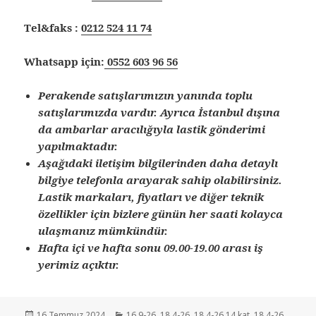
Tel&faks :
0212 524 11 74
Whatsapp için:
0552 603 96 56
Perakende satışlarımızın yanında toplu
satışlarımızda vardır. Ayrıca İstanbul dışına
da ambarlar aracılığıyla lastik gönderimi
yapılmaktadır.
Aşağıdaki iletişim bilgilerinden daha detaylı
bilgiye telefonla arayarak sahip olabilirsiniz.
Lastik markaları, fiyatları ve diğer teknik
özellikler için bizlere günün her saati kolayca
ulaşmanız mümkündür.
Hafta içi ve hafta sonu 09.00-19.00 arası iş
yerimiz açıktır.
Yayın
Kategoriler
16 Temmuz 2024
16.9-26
,
18.4-26
,
18.4-26 14 kat
,
18.4-26