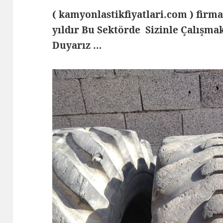
( kamyonlastikfiyatlari.com ) fi
yıldır Bu Sektörde Sizinle Çalış
Duyarız …