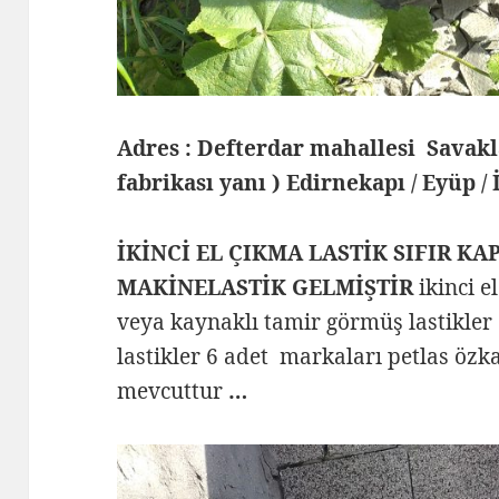
Adres : Defterdar mahallesi Savak
fabrikası yanı ) Edirnekapı / Eyüp /
İKİNCİ EL ÇIKMA LASTİK SIFIR KA
MAKİNELASTİK GELMİŞTİR
ikinci e
veya kaynaklı tamir görmüş lastikler
lastikler 6 adet markaları petlas özka
mevcuttur
…