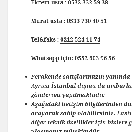
Ekrem usta :
0532 332 59 38
Murat usta :
0533 730 40 51
Tel&faks :
0212 524 11 74
Whatsapp için:
0552 603 96 56
Perakende satışlarımızın yanında 
Ayrıca İstanbul dışına da ambarlar
gönderimi yapılmaktadır.
Aşağıdaki iletişim bilgilerinden da
arayarak sahip olabilirsiniz. Lasti
diğer teknik özellikler için bizlere
ulaşmanız mümkündür.