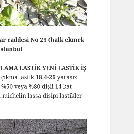
lar caddesi No 29 (halk ekmek
 İstanbul
PLAMA LASTİK YENİ LASTİK İŞ
l çıkma lastik
18.4-26
yarasız
 %50 veya %80 dişli 14 kat
 michelin lassa disipi lastikler