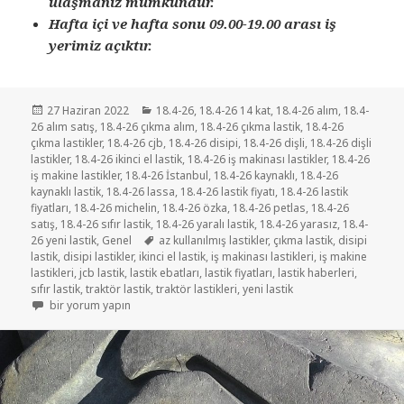
ulaşmanız mümkündür.
Hafta içi ve hafta sonu 09.00-19.00 arası iş
yerimiz açıktır.
Yayın
Kategoriler
27 Haziran 2022
18.4-26
,
18.4-26 14 kat
,
18.4-26 alım
,
18.4-
tarihi
26 alım satış
,
18.4-26 çıkma alım
,
18.4-26 çıkma lastik
,
18.4-26
çıkma lastikler
,
18.4-26 cjb
,
18.4-26 disipi
,
18.4-26 dişli
,
18.4-26 dişli
lastikler
,
18.4-26 ikinci el lastik
,
18.4-26 iş makinası lastikler
,
18.4-26
iş makine lastikler
,
18.4-26 İstanbul
,
18.4-26 kaynaklı
,
18.4-26
kaynaklı lastik
,
18.4-26 lassa
,
18.4-26 lastik fiyatı
,
18.4-26 lastik
fiyatları
,
18.4-26 michelin
,
18.4-26 özka
,
18.4-26 petlas
,
18.4-26
satış
,
18.4-26 sıfır lastik
,
18.4-26 yaralı lastik
,
18.4-26 yarasız
,
18.4-
Etiketler
26 yeni lastik
,
Genel
az kullanılmış lastikler
,
çıkma lastik
,
disipi
lastik
,
disipi lastikler
,
ikinci el lastik
,
iş makinası lastikleri
,
iş makine
lastikleri
,
jcb lastik
,
lastik ebatları
,
lastik fiyatları
,
lastik haberleri
,
sıfır lastik
,
traktör lastik
,
traktör lastikleri
,
yeni lastik
SATILIK 18 4-26 İKİNCİ EL ÇIKMA LASTİKLER için
bir yorum yapın