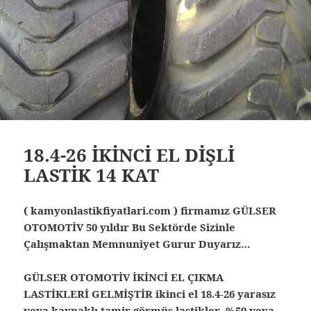
18.4-26 İKİNCİ EL DİŞLİ
LASTİK 14 KAT
( kamyonlastikfiyatlari.com ) firmamız GÜLSER
OTOMOTİV 50 yıldır Bu Sektörde Sizinle
Çalışmaktan Memnuniyet Gurur Duyarız…
GÜLSER OTOMOTİV İKİNCİ EL ÇIKMA
LASTİKLERİ GELMİŞTİR ikinci el 18.4-26 yarasız
veya kaynaklı tamir görmüş lastikler %50 veya