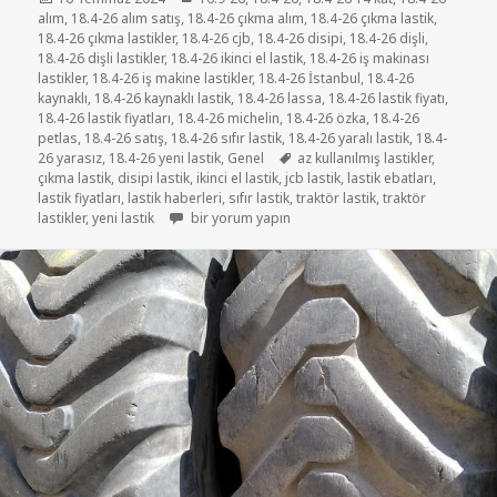
tarihi
alım
,
18.4-26 alım satış
,
18.4-26 çıkma alım
,
18.4-26 çıkma lastik
,
18.4-26 çıkma lastikler
,
18.4-26 cjb
,
18.4-26 disipi
,
18.4-26 dişli
,
18.4-26 dişli lastikler
,
18.4-26 ikinci el lastik
,
18.4-26 iş makinası
lastikler
,
18.4-26 iş makine lastikler
,
18.4-26 İstanbul
,
18.4-26
kaynaklı
,
18.4-26 kaynaklı lastik
,
18.4-26 lassa
,
18.4-26 lastik fiyatı
,
18.4-26 lastik fiyatları
,
18.4-26 michelin
,
18.4-26 özka
,
18.4-26
petlas
,
18.4-26 satış
,
18.4-26 sıfır lastik
,
18.4-26 yaralı lastik
,
18.4-
Etiketler
26 yarasız
,
18.4-26 yeni lastik
,
Genel
az kullanılmış lastikler
,
çıkma lastik
,
disipi lastik
,
ikinci el lastik
,
jcb lastik
,
lastik ebatları
,
lastik fiyatları
,
lastik haberleri
,
sıfır lastik
,
traktör lastik
,
traktör
18-4-26 az kullanılmış lastikler için
lastikler
,
yeni lastik
bir yorum yapın