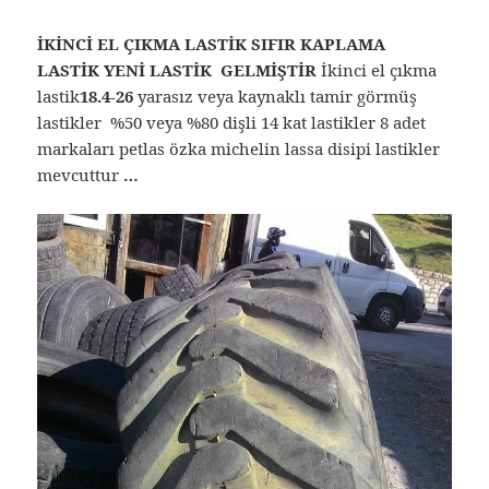
İKİNCİ EL ÇIKMA LASTİK SIFIR KAPLAMA
LASTİK YENİ LASTİK GELMİŞTİR
İkinci el çıkma
lastik
18.4-26
yarasız veya kaynaklı tamir görmüş
lastikler %50 veya %80 dişli 14 kat lastikler 8 adet
markaları petlas özka michelin lassa disipi lastikler
mevcuttur
…