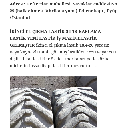
Adres : Defterdar mahallesi Savaklar caddesi No
29 (halk ekmek fabrikası yanı ) Edirnekapı / Eyüp
/ İstanbul
İKİNCİ EL ÇIKMA LASTİK SIFIR KAPLAMA
LASTİK YENİ LASTİK İŞ MAKİNELASTİK
GELMİŞTİR
ikinci el çıkma lastik
18.4-26
yarasız
veya kaynaklı tamir görmüş lastikler %50 veya %80
dişli 14 kat lastikler 8 adet markaları petlas özka
michelin lassa disipi lastikler mevcuttur
…