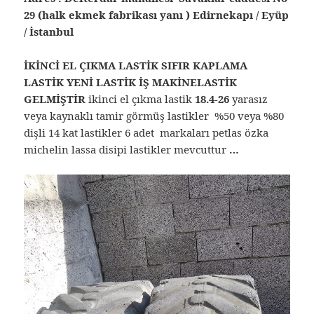
29 (halk ekmek fabrikası yanı ) Edirnekapı / Eyüp
/ İstanbul
İKİNCİ EL ÇIKMA LASTİK SIFIR KAPLAMA
LASTİK YENİ LASTİK İŞ MAKİNELASTİK
GELMİŞTİR
ikinci el çıkma lastik
18.4-26
yarasız
veya kaynaklı tamir görmüş lastikler %50 veya %80
dişli 14 kat lastikler 6 adet markaları petlas özka
michelin lassa disipi lastikler mevcuttur
…