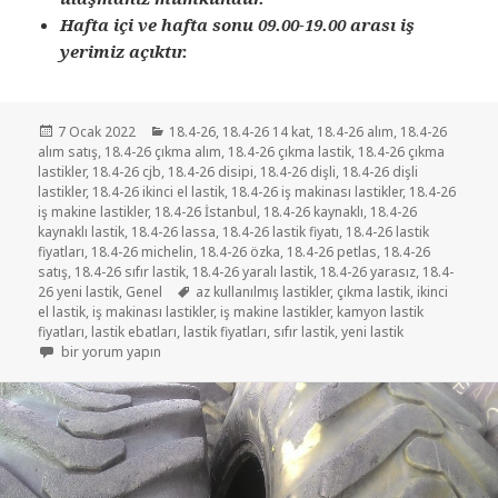
Hafta içi ve hafta sonu 09.00-19.00 arası iş
yerimiz açıktır.
Yayın
Kategoriler
7 Ocak 2022
18.4-26
,
18.4-26 14 kat
,
18.4-26 alım
,
18.4-26
tarihi
alım satış
,
18.4-26 çıkma alım
,
18.4-26 çıkma lastik
,
18.4-26 çıkma
lastikler
,
18.4-26 cjb
,
18.4-26 disipi
,
18.4-26 dişli
,
18.4-26 dişli
lastikler
,
18.4-26 ikinci el lastik
,
18.4-26 iş makinası lastikler
,
18.4-26
iş makine lastikler
,
18.4-26 İstanbul
,
18.4-26 kaynaklı
,
18.4-26
kaynaklı lastik
,
18.4-26 lassa
,
18.4-26 lastik fiyatı
,
18.4-26 lastik
fiyatları
,
18.4-26 michelin
,
18.4-26 özka
,
18.4-26 petlas
,
18.4-26
satış
,
18.4-26 sıfır lastik
,
18.4-26 yaralı lastik
,
18.4-26 yarasız
,
18.4-
Etiketler
26 yeni lastik
,
Genel
az kullanılmış lastikler
,
çıkma lastik
,
ikinci
el lastik
,
iş makinası lastikler
,
iş makine lastikler
,
kamyon lastik
fiyatları
,
lastik ebatları
,
lastik fiyatları
,
sıfır lastik
,
yeni lastik
18.4-26 DİŞLİ LASTİKLER için
bir yorum yapın