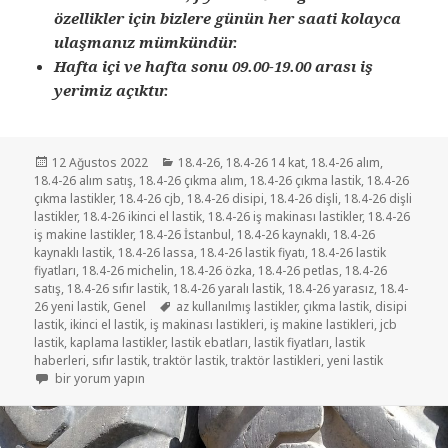
özellikler için bizlere günün her saati kolayca
ulaşmanız mümkündür.
Hafta içi ve hafta sonu 09.00-19.00 arası iş
yerimiz açıktır.
Yayın
Kategoriler
12 Ağustos 2022
18.4-26
,
18.4-26 14 kat
,
18.4-26 alım
,
tarihi
18.4-26 alım satış
,
18.4-26 çıkma alım
,
18.4-26 çıkma lastik
,
18.4-26
çıkma lastikler
,
18.4-26 cjb
,
18.4-26 disipi
,
18.4-26 dişli
,
18.4-26 dişli
lastikler
,
18.4-26 ikinci el lastik
,
18.4-26 iş makinası lastikler
,
18.4-26
iş makine lastikler
,
18.4-26 İstanbul
,
18.4-26 kaynaklı
,
18.4-26
kaynaklı lastik
,
18.4-26 lassa
,
18.4-26 lastik fiyatı
,
18.4-26 lastik
fiyatları
,
18.4-26 michelin
,
18.4-26 özka
,
18.4-26 petlas
,
18.4-26
satış
,
18.4-26 sıfır lastik
,
18.4-26 yaralı lastik
,
18.4-26 yarasız
,
18.4-
Etiketler
26 yeni lastik
,
Genel
az kullanılmış lastikler
,
çıkma lastik
,
disipi
lastik
,
ikinci el lastik
,
iş makinası lastikleri
,
iş makine lastikleri
,
jcb
lastik
,
kaplama lastikler
,
lastik ebatları
,
lastik fiyatları
,
lastik
haberleri
,
sıfır lastik
,
traktör lastik
,
traktör lastikleri
,
yeni lastik
18.4-26 için
bir yorum yapın