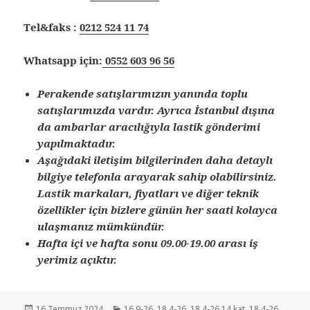
Tel&faks :
0212 524 11 74
Whatsapp için:
0552 603 96 56
Perakende satışlarımızın yanında toplu
satışlarımızda vardır. Ayrıca İstanbul dışına
da ambarlar aracılığıyla lastik gönderimi
yapılmaktadır.
Aşağıdaki iletişim bilgilerinden daha detaylı
bilgiye telefonla arayarak sahip olabilirsiniz.
Lastik markaları, fiyatları ve diğer teknik
özellikler için bizlere günün her saati kolayca
ulaşmanız mümkündür.
Hafta içi ve hafta sonu 09.00-19.00 arası iş
yerimiz açıktır.
Yayın
Kategoriler
16 Temmuz 2024
16.9-26
,
18.4-26
,
18.4-26 14 kat
,
18.4-26