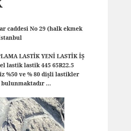
K
lar caddesi No 29 (halk ekmek
 İstanbul
PLAMA LASTİK YENİ LASTİK İŞ
 lastik lastik 445 65R22.5
 %50 ve % 80 dişli lastikler
ik bulunmaktadır …