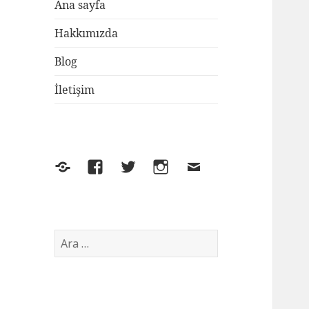
Ana sayfa
Hakkımızda
Blog
İletişim
Yelp
Facebook
Twitter
Instagram
E-
posta
Arama: