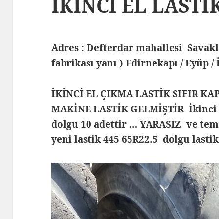
İKİNCİ EL LASTİ
Adres : Defterdar mahallesi Savak
fabrikası yanı ) Edirnekapı / Eyüp /
İKİNCİ EL ÇIKMA LASTİK SIFIR KA
MAKİNE LASTİK GELMİŞTİR İkinci el
dolgu 10 adettir … YARASIZ ve temiz
yeni lastik 445 65R22.5 dolgu last