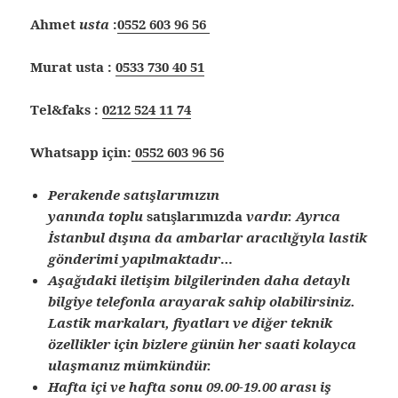
Ahmet
usta
:
0552 603 96 56
Murat usta :
0533 730 40 51
Tel&faks :
0212 524 11 74
Whatsapp için:
0552 603 96 56
Perakende satışlarımızın
yanında
toplu
satışlarımızda
vardır. Ayrıca
İstanbul dışına
da ambarlar aracılığıyla lastik
gönderimi yapılmaktadır
…
Aşağıdaki iletişim bilgilerinden daha detaylı
bilgiye telefonla arayarak sahip olabilirsiniz.
Lastik markaları, fiyatları ve diğer teknik
özellikler için bizlere günün her saati kolayca
ulaşmanız mümkündür.
Hafta içi ve hafta sonu 09.00-19.00 arası iş