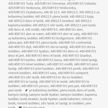
435/50R19.5 Tuzla
,
435/50R19.5 Ümraniye
,
435/50R19.5 Üsküdar
,
435/50R19.5 Yenibosna
,
435/50R19.5 Yenibosnba
,
435/50R19.5 Zeytinburnu
,
445 65 22.5
,
445 65R22.5
,
445 65R22.5 az
kullanılmış lastikler
,
445 65R22.5 çıkma lastik
,
445 65R22.5 Eyüp
,
445 65R22.5 ikinci el lastik
,
445 65R22.5 İstanbul
,
445 65R22.5
kaplama lastikler
,
445 65R22.5 sıfır lastik
,
445 65R22.5 yeni lastik
,
445 ikinci el
,
445 midilli
,
445/45R19.5
,
445/45R19.5 alım
,
445/45R19.5 alım ve satım
,
445/45R19.5 alım ve satış
,
445/45R19.5
az kullanılmış lastikler
,
445/45R19.5 bridgestone
,
445/45R19.5
çıkma jant
,
445/45R19.5 çıkma lastik
,
445/45R19.5 continental
,
445/45R19.5 dişli
,
445/45R19.5 dorse lastiği
,
445/45R19.5 dorse
lastikleri
,
445/45R19.5 fiyatları
,
445/45R19.5 ikinci el
,
445/45R19.5
ikinci el jant
,
445/45R19.5 ikinci el lastik
,
445/45R19.5 İstanbul
,
445/45R19.5 kumho
,
445/45R19.5 lassa
,
445/45R19.5 lobet lastiği
,
445/45R19.5 lobet lastikleri
,
445/45R19.5 midilli
,
445/45R19.5 pilot
lastiği
,
445/45R19.5 pilot lastikleri
,
445/45R19.5 pirelli
,
445/45R19.5
römork lastikleri
,
445/45R19.5 satış
,
445/45R19.5 semperit
,
445/45R19.5 sıfır lastik
,
445/45R19.5 tır dorse lastikleri
,
445/45R19.5 tır lastiği
,
445/45R19.5 tır lastik
,
445/45R19.5 tır
lastikleri
,
445/45R19.5 yarasız
,
445/45R19.5 yeni jant
,
445/45R19.5
Etiketler
yeni lastik
az kullanılmış lastikler
,
çıkma lastik
,
ikinci el lastik
,
kamyon lastiği
,
kamyon lastik fiyatları
,
kamyon lastikleri
,
kaplama
lastikler
,
lastik ebatları
,
lastik fiyatları
,
lastik haberleri
,
römork
lastik
,
römork lastikleri
,
sıfır lastik
,
tır lastiği
,
tır lastikleri
,
yeni
435-50R19.5 YARASIZ TIR LASTİKLERİ için
lastik
bir yorum yapın