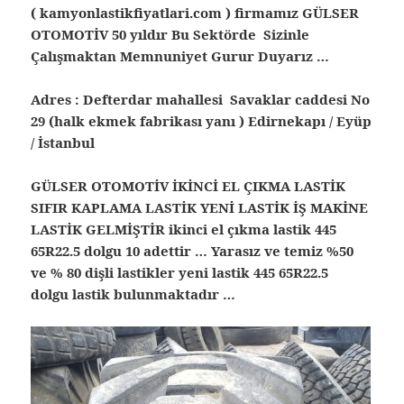
( kamyonlastikfiyatlari.com ) firmamız GÜLSER
OTOMOTİV 50 yıldır Bu Sektörde Sizinle
Çalışmaktan Memnuniyet Gurur Duyarız …
Adres : Defterdar mahallesi Savaklar caddesi No
29 (halk ekmek fabrikası yanı ) Edirnekapı / Eyüp
/ İstanbul
GÜLSER OTOMOTİV İKİNCİ EL ÇIKMA LASTİK
SIFIR KAPLAMA LASTİK YENİ LASTİK İŞ MAKİNE
LASTİK GELMİŞTİR ikinci el çıkma lastik 445
65R22.5 dolgu 10 adettir … Yarasız ve temiz %50
ve % 80 dişli lastikler yeni lastik 445 65R22.5
dolgu lastik bulunmaktadır …