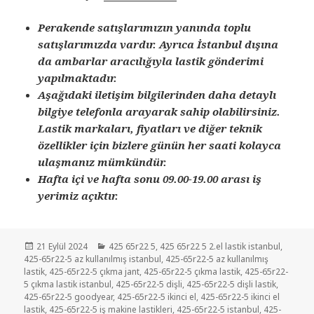
Perakende satışlarımızın yanında toplu
satışlarımızda vardır. Ayrıca İstanbul dışına
da ambarlar aracılığıyla lastik gönderimi
yapılmaktadır.
Aşağıdaki iletişim bilgilerinden daha detaylı
bilgiye telefonla arayarak sahip olabilirsiniz.
Lastik markaları, fiyatları ve diğer teknik
özellikler için bizlere günün her saati kolayca
ulaşmanız mümkündür.
Hafta içi ve hafta sonu 09.00-19.00 arası iş
yerimiz açıktır.
Yayın
Kategoriler
21 Eylül 2024
425 65r22 5
,
425 65r22 5 2.el lastik istanbul
,
tarihi
425-65r22-5 az kullanılmış istanbul
,
425-65r22-5 az kullanılmış
lastik
,
425-65r22-5 çıkma jant
,
425-65r22-5 çıkma lastik
,
425-65r22-
5 çıkma lastik istanbul
,
425-65r22-5 dişli
,
425-65r22-5 dişli lastik
,
425-65r22-5 goodyear
,
425-65r22-5 ikinci el
,
425-65r22-5 ikinci el
lastik
,
425-65r22-5 iş makine lastikleri
,
425-65r22-5 istanbul
,
425-