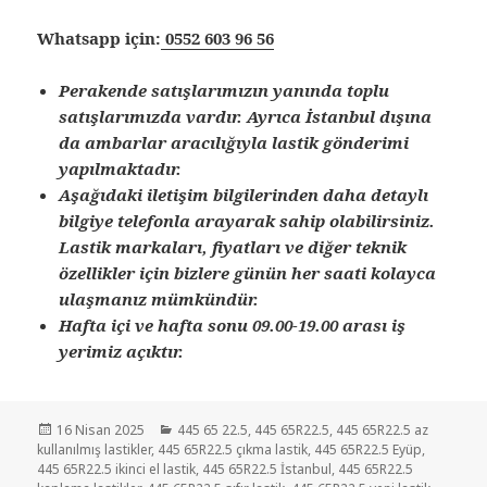
Whatsapp için:
0552 603 96 56
Perakende satışlarımızın yanında toplu
satışlarımızda vardır. Ayrıca İstanbul dışına
da ambarlar aracılığıyla lastik gönderimi
yapılmaktadır.
Aşağıdaki iletişim bilgilerinden daha detaylı
bilgiye telefonla arayarak sahip olabilirsiniz.
Lastik markaları, fiyatları ve diğer teknik
özellikler için bizlere günün her saati kolayca
ulaşmanız mümkündür.
Hafta içi ve hafta sonu 09.00-19.00 arası iş
yerimiz açıktır.
Yayın
Kategoriler
16 Nisan 2025
445 65 22.5
,
445 65R22.5
,
445 65R22.5 az
tarihi
kullanılmış lastikler
,
445 65R22.5 çıkma lastik
,
445 65R22.5 Eyüp
,
445 65R22.5 ikinci el lastik
,
445 65R22.5 İstanbul
,
445 65R22.5