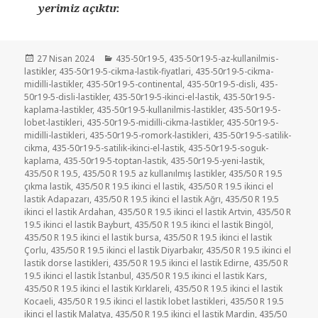
yerimiz açıktır.
Yayın
Kategoriler
27 Nisan 2024
435-50r19-5
,
435-50r19-5-az-kullanilmis-
tarihi
lastikler
,
435-50r19-5-cikma-lastik-fiyatlari
,
435-50r19-5-cikma-
midilli-lastikler
,
435-50r19-5-continental
,
435-50r19-5-disli
,
435-
50r19-5-disli-lastikler
,
435-50r19-5-ikinci-el-lastik
,
435-50r19-5-
kaplama-lastikler
,
435-50r19-5-kullanilmis-lastikler
,
435-50r19-5-
lobet-lastikleri
,
435-50r19-5-midilli-cikma-lastikler
,
435-50r19-5-
midilli-lastikleri
,
435-50r19-5-romork-lastikleri
,
435-50r19-5-satilik-
cikma
,
435-50r19-5-satilik-ikinci-el-lastik
,
435-50r19-5-soguk-
kaplama
,
435-50r19-5-toptan-lastik
,
435-50r19-5-yeni-lastik
,
435/50 R 19.5
,
435/50 R 19.5 az kullanılmış lastikler
,
435/50 R 19.5
çıkma lastik
,
435/50 R 19.5 ikinci el lastik
,
435/50 R 19.5 ikinci el
lastik Adapazarı
,
435/50 R 19.5 ikinci el lastik Ağrı
,
435/50 R 19.5
ikinci el lastik Ardahan
,
435/50 R 19.5 ikinci el lastik Artvin
,
435/50 R
19.5 ikinci el lastik Bayburt
,
435/50 R 19.5 ikinci el lastik Bingöl
,
435/50 R 19.5 ikinci el lastik bursa
,
435/50 R 19.5 ikinci el lastik
Çorlu
,
435/50 R 19.5 ikinci el lastik Diyarbakır
,
435/50 R 19.5 ikinci el
lastik dorse lastikleri
,
435/50 R 19.5 ikinci el lastik Edirne
,
435/50 R
19.5 ikinci el lastik İstanbul
,
435/50 R 19.5 ikinci el lastik Kars
,
435/50 R 19.5 ikinci el lastik Kırklareli
,
435/50 R 19.5 ikinci el lastik
Kocaeli
,
435/50 R 19.5 ikinci el lastik lobet lastikleri
,
435/50 R 19.5
ikinci el lastik Malatya
,
435/50 R 19.5 ikinci el lastik Mardin
,
435/50