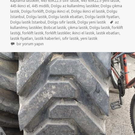
kaplama lastikler
,
445 65R22.5 sıfır lastik
,
445 65R22.5 yeni lastik
,
445 ikinci el
,
445 midilli
,
Dolgu az kullanılmış lastikler
,
Dolgu çıkma
lastik
,
Dolgu forklift
,
Dolgu ikinci el
,
Dolgu ikinci el lastik
,
Dolgu
İstanbul
,
Dolgu lastik
,
Dolgu lastik ebatları
,
Dolgu lastik fiyatları
,
Etiketler
Dolgu lastik İstanbul
,
Dolgu sıfır lastik
,
Dolgu yeni lastik
az
kullanılmış lastikler
,
Bobcat lastik
,
çıkma lastik
,
Dolgu lastik
,
forklift
lastiği
,
forklift lastik
,
forklift lastikler
,
ikinci el lastik
,
lastik ebatları
,
lastik fiyatları
,
lastik haberleri
,
sıfır lastik
,
yeni lastik
445-65-22.5 ÇIKMA LASTİKLER için
bir yorum yapın