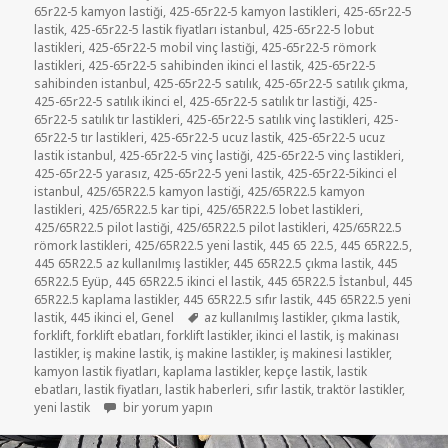
65r22-5 kamyon lastiği
,
425-65r22-5 kamyon lastikleri
,
425-65r22-5
lastik
,
425-65r22-5 lastik fiyatları istanbul
,
425-65r22-5 lobut
lastikleri
,
425-65r22-5 mobil vinç lastiği
,
425-65r22-5 römork
lastikleri
,
425-65r22-5 sahibinden ikinci el lastik
,
425-65r22-5
sahibinden istanbul
,
425-65r22-5 satılık
,
425-65r22-5 satılık çıkma
,
425-65r22-5 satılık ikinci el
,
425-65r22-5 satılık tır lastiği
,
425-
65r22-5 satılık tır lastikleri
,
425-65r22-5 satılık vinç lastikleri
,
425-
65r22-5 tır lastikleri
,
425-65r22-5 ucuz lastik
,
425-65r22-5 ucuz
lastik istanbul
,
425-65r22-5 vinç lastiği
,
425-65r22-5 vinç lastikleri
,
425-65r22-5 yarasız
,
425-65r22-5 yeni lastik
,
425-65r22-5ikinci el
istanbul
,
425/65R22.5 kamyon lastiği
,
425/65R22.5 kamyon
lastikleri
,
425/65R22.5 kar tipi
,
425/65R22.5 lobet lastikleri
,
425/65R22.5 pilot lastiği
,
425/65R22.5 pilot lastikleri
,
425/65R22.5
römork lastikleri
,
425/65R22.5 yeni lastik
,
445 65 22.5
,
445 65R22.5
,
445 65R22.5 az kullanılmış lastikler
,
445 65R22.5 çıkma lastik
,
445
65R22.5 Eyüp
,
445 65R22.5 ikinci el lastik
,
445 65R22.5 İstanbul
,
445
65R22.5 kaplama lastikler
,
445 65R22.5 sıfır lastik
,
445 65R22.5 yeni
Etiketler
lastik
,
445 ikinci el
,
Genel
az kullanılmış lastikler
,
çıkma lastik
,
forklift
,
forklift ebatları
,
forklift lastikler
,
ikinci el lastik
,
iş makinası
lastikler
,
iş makine lastik
,
iş makine lastikler
,
iş makinesi lastikler
,
kamyon lastik fiyatları
,
kaplama lastikler
,
kepçe lastik
,
lastik
ebatları
,
lastik fiyatları
,
lastik haberleri
,
sıfır lastik
,
traktör lastikler
,
445 65 22.5 DOLGU FORKLİFT İKİNCİ EL LASTİK için
yeni lastik
bir yorum yapın