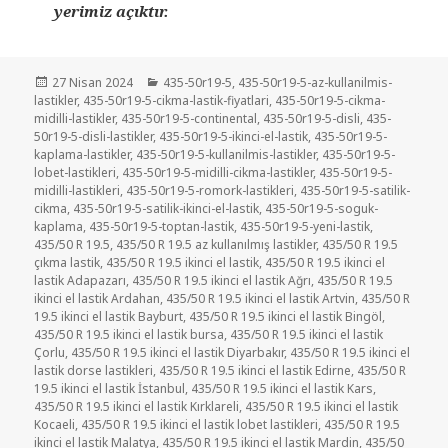
yerimiz açıktır.
Yayın
Kategoriler
27 Nisan 2024
435-50r19-5
,
435-50r19-5-az-kullanilmis-
tarihi
lastikler
,
435-50r19-5-cikma-lastik-fiyatlari
,
435-50r19-5-cikma-
midilli-lastikler
,
435-50r19-5-continental
,
435-50r19-5-disli
,
435-
50r19-5-disli-lastikler
,
435-50r19-5-ikinci-el-lastik
,
435-50r19-5-
kaplama-lastikler
,
435-50r19-5-kullanilmis-lastikler
,
435-50r19-5-
lobet-lastikleri
,
435-50r19-5-midilli-cikma-lastikler
,
435-50r19-5-
midilli-lastikleri
,
435-50r19-5-romork-lastikleri
,
435-50r19-5-satilik-
cikma
,
435-50r19-5-satilik-ikinci-el-lastik
,
435-50r19-5-soguk-
kaplama
,
435-50r19-5-toptan-lastik
,
435-50r19-5-yeni-lastik
,
435/50 R 19.5
,
435/50 R 19.5 az kullanılmış lastikler
,
435/50 R 19.5
çıkma lastik
,
435/50 R 19.5 ikinci el lastik
,
435/50 R 19.5 ikinci el
lastik Adapazarı
,
435/50 R 19.5 ikinci el lastik Ağrı
,
435/50 R 19.5
ikinci el lastik Ardahan
,
435/50 R 19.5 ikinci el lastik Artvin
,
435/50 R
19.5 ikinci el lastik Bayburt
,
435/50 R 19.5 ikinci el lastik Bingöl
,
435/50 R 19.5 ikinci el lastik bursa
,
435/50 R 19.5 ikinci el lastik
Çorlu
,
435/50 R 19.5 ikinci el lastik Diyarbakır
,
435/50 R 19.5 ikinci el
lastik dorse lastikleri
,
435/50 R 19.5 ikinci el lastik Edirne
,
435/50 R
19.5 ikinci el lastik İstanbul
,
435/50 R 19.5 ikinci el lastik Kars
,
435/50 R 19.5 ikinci el lastik Kırklareli
,
435/50 R 19.5 ikinci el lastik
Kocaeli
,
435/50 R 19.5 ikinci el lastik lobet lastikleri
,
435/50 R 19.5
ikinci el lastik Malatya
,
435/50 R 19.5 ikinci el lastik Mardin
,
435/50