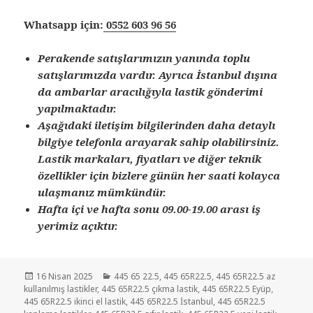
Whatsapp için:
0552 603 96 56
Perakende satışlarımızın yanında toplu
satışlarımızda vardır. Ayrıca İstanbul dışına
da ambarlar aracılığıyla lastik gönderimi
yapılmaktadır.
Aşağıdaki iletişim bilgilerinden daha detaylı
bilgiye telefonla arayarak sahip olabilirsiniz.
Lastik markaları, fiyatları ve diğer teknik
özellikler için bizlere günün her saati kolayca
ulaşmanız mümkündür.
Hafta içi ve hafta sonu 09.00-19.00 arası iş
yerimiz açıktır.
Yayın
Kategoriler
16 Nisan 2025
445 65 22.5
,
445 65R22.5
,
445 65R22.5 az
tarihi
kullanılmış lastikler
,
445 65R22.5 çıkma lastik
,
445 65R22.5 Eyüp
,
445 65R22.5 ikinci el lastik
,
445 65R22.5 İstanbul
,
445 65R22.5