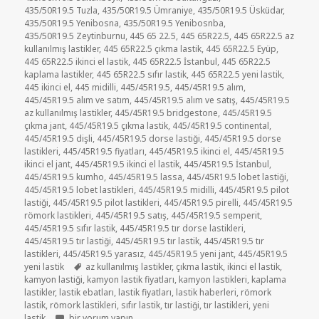
435/50R19.5 Tuzla
,
435/50R19.5 Ümraniye
,
435/50R19.5 Üsküdar
,
435/50R19.5 Yenibosna
,
435/50R19.5 Yenibosnba
,
435/50R19.5 Zeytinburnu
,
445 65 22.5
,
445 65R22.5
,
445 65R22.5 az
kullanılmış lastikler
,
445 65R22.5 çıkma lastik
,
445 65R22.5 Eyüp
,
445 65R22.5 ikinci el lastik
,
445 65R22.5 İstanbul
,
445 65R22.5
kaplama lastikler
,
445 65R22.5 sıfır lastik
,
445 65R22.5 yeni lastik
,
445 ikinci el
,
445 midilli
,
445/45R19.5
,
445/45R19.5 alım
,
445/45R19.5 alım ve satım
,
445/45R19.5 alım ve satış
,
445/45R19.5
az kullanılmış lastikler
,
445/45R19.5 bridgestone
,
445/45R19.5
çıkma jant
,
445/45R19.5 çıkma lastik
,
445/45R19.5 continental
,
445/45R19.5 dişli
,
445/45R19.5 dorse lastiği
,
445/45R19.5 dorse
lastikleri
,
445/45R19.5 fiyatları
,
445/45R19.5 ikinci el
,
445/45R19.5
ikinci el jant
,
445/45R19.5 ikinci el lastik
,
445/45R19.5 İstanbul
,
445/45R19.5 kumho
,
445/45R19.5 lassa
,
445/45R19.5 lobet lastiği
,
445/45R19.5 lobet lastikleri
,
445/45R19.5 midilli
,
445/45R19.5 pilot
lastiği
,
445/45R19.5 pilot lastikleri
,
445/45R19.5 pirelli
,
445/45R19.5
römork lastikleri
,
445/45R19.5 satış
,
445/45R19.5 semperit
,
445/45R19.5 sıfır lastik
,
445/45R19.5 tır dorse lastikleri
,
445/45R19.5 tır lastiği
,
445/45R19.5 tır lastik
,
445/45R19.5 tır
lastikleri
,
445/45R19.5 yarasız
,
445/45R19.5 yeni jant
,
445/45R19.5
Etiketler
yeni lastik
az kullanılmış lastikler
,
çıkma lastik
,
ikinci el lastik
,
kamyon lastiği
,
kamyon lastik fiyatları
,
kamyon lastikleri
,
kaplama
lastikler
,
lastik ebatları
,
lastik fiyatları
,
lastik haberleri
,
römork
lastik
,
römork lastikleri
,
sıfır lastik
,
tır lastiği
,
tır lastikleri
,
yeni
435-50R19.5 YARASIZ TIR LASTİKLERİ için
lastik
bir yorum yapın