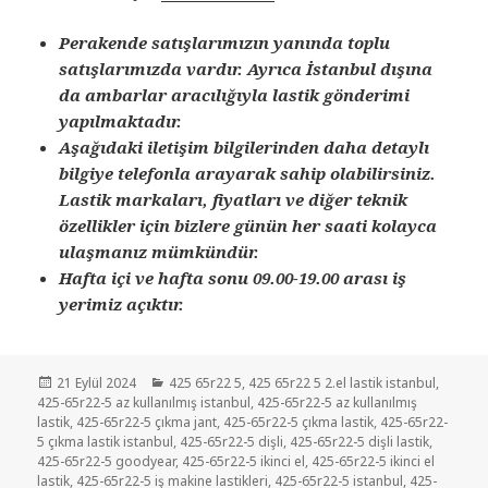
Perakende satışlarımızın yanında toplu
satışlarımızda vardır. Ayrıca İstanbul dışına
da ambarlar aracılığıyla lastik gönderimi
yapılmaktadır.
Aşağıdaki iletişim bilgilerinden daha detaylı
bilgiye telefonla arayarak sahip olabilirsiniz.
Lastik markaları, fiyatları ve diğer teknik
özellikler için bizlere günün her saati kolayca
ulaşmanız mümkündür.
Hafta içi ve hafta sonu 09.00-19.00 arası iş
yerimiz açıktır.
Yayın
Kategoriler
21 Eylül 2024
425 65r22 5
,
425 65r22 5 2.el lastik istanbul
,
tarihi
425-65r22-5 az kullanılmış istanbul
,
425-65r22-5 az kullanılmış
lastik
,
425-65r22-5 çıkma jant
,
425-65r22-5 çıkma lastik
,
425-65r22-
5 çıkma lastik istanbul
,
425-65r22-5 dişli
,
425-65r22-5 dişli lastik
,
425-65r22-5 goodyear
,
425-65r22-5 ikinci el
,
425-65r22-5 ikinci el
lastik
,
425-65r22-5 iş makine lastikleri
,
425-65r22-5 istanbul
,
425-