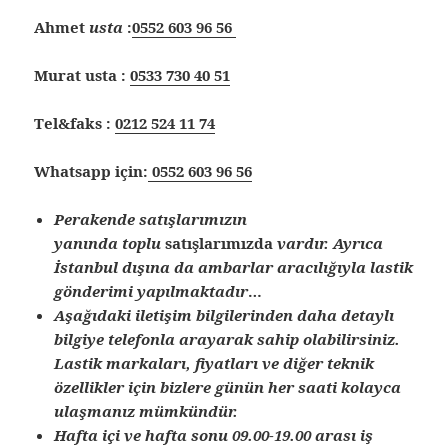
Ahmet
usta
:
0552 603 96 56
Murat usta :
0533 730 40 51
Tel&faks :
0212 524 11 74
Whatsapp için:
0552 603 96 56
Perakende satışlarımızın
yanında
toplu
satışlarımızda
vardır. Ayrıca
İstanbul dışına
da ambarlar aracılığıyla lastik
gönderimi yapılmaktadır
…
Aşağıdaki iletişim bilgilerinden daha detaylı
bilgiye telefonla arayarak sahip olabilirsiniz.
Lastik markaları, fiyatları ve diğer teknik
özellikler için bizlere günün her saati kolayca
ulaşmanız mümkündür.
Hafta içi ve hafta sonu 09.00-19.00 arası iş