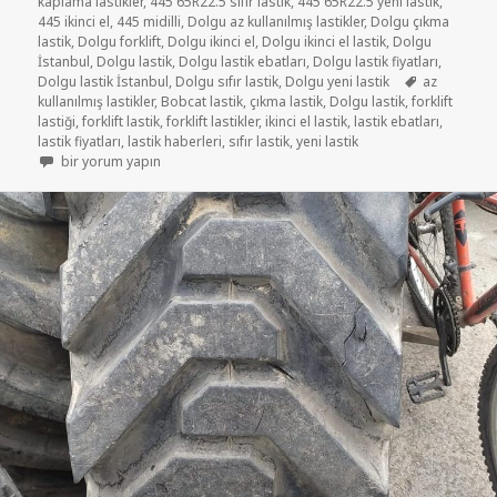
kaplama lastikler
,
445 65R22.5 sıfır lastik
,
445 65R22.5 yeni lastik
,
445 ikinci el
,
445 midilli
,
Dolgu az kullanılmış lastikler
,
Dolgu çıkma
lastik
,
Dolgu forklift
,
Dolgu ikinci el
,
Dolgu ikinci el lastik
,
Dolgu
İstanbul
,
Dolgu lastik
,
Dolgu lastik ebatları
,
Dolgu lastik fiyatları
,
Etiketler
Dolgu lastik İstanbul
,
Dolgu sıfır lastik
,
Dolgu yeni lastik
az
kullanılmış lastikler
,
Bobcat lastik
,
çıkma lastik
,
Dolgu lastik
,
forklift
lastiği
,
forklift lastik
,
forklift lastikler
,
ikinci el lastik
,
lastik ebatları
,
lastik fiyatları
,
lastik haberleri
,
sıfır lastik
,
yeni lastik
445-65-22.5 ÇIKMA LASTİKLER için
bir yorum yapın