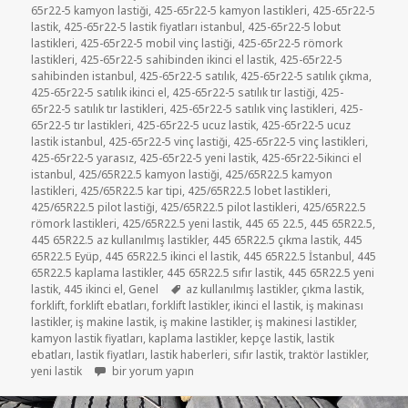
65r22-5 kamyon lastiği
,
425-65r22-5 kamyon lastikleri
,
425-65r22-5
lastik
,
425-65r22-5 lastik fiyatları istanbul
,
425-65r22-5 lobut
lastikleri
,
425-65r22-5 mobil vinç lastiği
,
425-65r22-5 römork
lastikleri
,
425-65r22-5 sahibinden ikinci el lastik
,
425-65r22-5
sahibinden istanbul
,
425-65r22-5 satılık
,
425-65r22-5 satılık çıkma
,
425-65r22-5 satılık ikinci el
,
425-65r22-5 satılık tır lastiği
,
425-
65r22-5 satılık tır lastikleri
,
425-65r22-5 satılık vinç lastikleri
,
425-
65r22-5 tır lastikleri
,
425-65r22-5 ucuz lastik
,
425-65r22-5 ucuz
lastik istanbul
,
425-65r22-5 vinç lastiği
,
425-65r22-5 vinç lastikleri
,
425-65r22-5 yarasız
,
425-65r22-5 yeni lastik
,
425-65r22-5ikinci el
istanbul
,
425/65R22.5 kamyon lastiği
,
425/65R22.5 kamyon
lastikleri
,
425/65R22.5 kar tipi
,
425/65R22.5 lobet lastikleri
,
425/65R22.5 pilot lastiği
,
425/65R22.5 pilot lastikleri
,
425/65R22.5
römork lastikleri
,
425/65R22.5 yeni lastik
,
445 65 22.5
,
445 65R22.5
,
445 65R22.5 az kullanılmış lastikler
,
445 65R22.5 çıkma lastik
,
445
65R22.5 Eyüp
,
445 65R22.5 ikinci el lastik
,
445 65R22.5 İstanbul
,
445
65R22.5 kaplama lastikler
,
445 65R22.5 sıfır lastik
,
445 65R22.5 yeni
Etiketler
lastik
,
445 ikinci el
,
Genel
az kullanılmış lastikler
,
çıkma lastik
,
forklift
,
forklift ebatları
,
forklift lastikler
,
ikinci el lastik
,
iş makinası
lastikler
,
iş makine lastik
,
iş makine lastikler
,
iş makinesi lastikler
,
kamyon lastik fiyatları
,
kaplama lastikler
,
kepçe lastik
,
lastik
ebatları
,
lastik fiyatları
,
lastik haberleri
,
sıfır lastik
,
traktör lastikler
,
445 65 22.5 DOLGU FORKLİFT İKİNCİ EL LASTİK için
yeni lastik
bir yorum yapın