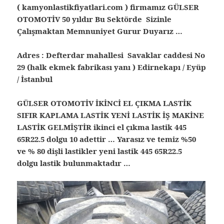
( kamyonlastikfiyatlari.com ) firmamız GÜLSER
OTOMOTİV 50 yıldır Bu Sektörde Sizinle
Çalışmaktan Memnuniyet Gurur Duyarız …
Adres : Defterdar mahallesi Savaklar caddesi No
29 (halk ekmek fabrikası yanı ) Edirnekapı / Eyüp
/ İstanbul
GÜLSER OTOMOTİV İKİNCİ EL ÇIKMA LASTİK
SIFIR KAPLAMA LASTİK YENİ LASTİK İŞ MAKİNE
LASTİK GELMİŞTİR ikinci el çıkma lastik 445
65R22.5 dolgu 10 adettir … Yarasız ve temiz %50
ve % 80 dişli lastikler yeni lastik 445 65R22.5
dolgu lastik bulunmaktadır …