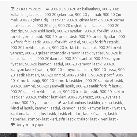
Yayın
Kategoriler
27 Kasım 2025
900-20
,
900-20 az kullanılmış
,
900-20 az
tarihi
kullanılmış lastikler
,
900-20 çeker tipi
,
900-20 çin malı
,
900-20 Çin
malı
,
900-20 çıkma dişli lastikler
,
900-20 çıkma lastik
,
900-20 çıkma
satılık lastikler
,
900-20 dişli
,
900-20 dişli ikinci el lastikler
,
900-20
düz tipi
,
900-20 eski lastik
,
900-20 fiyatları
,
900-20 forklift
,
900-20
forklift çıkma lastik
,
900-20 forklift dişli
,
900-20 forklift fiyatları
,
900-
20 forklift iç lastik
,
900-20 forklift ikinci el
,
900-20 forklift İstanbul
,
900-20 forklift lastikleri
,
900-20 forklift temiz lastik
,
900-20 forklift
yarasız
,
900-20 gülser otomotiv kamyon lastik fiyatları
,
900-20 iç
lastikli lastikler
,
900-20 ikinci el
,
900-20 İstanbul
,
900-20 kamyon
fiyatları
,
900-20 kamyon lastiği
,
900-20 kamyon lastik
,
900-20
kamyon lastik fiyatları
,
900-20 kamyon lastikleri
,
900-20 lassa
,
900-
20 lastik ebatları
,
900-20 ön tipi
,
900-20 pirelli
,
900-20 portif
,
900-
20 römork lastiği
,
900-20 römork lastikleri
,
900-20 sambrel lastik
,
900-20 şamrel
,
900-20 şamyelli lastik
,
900-20 satılık forklift lastiği
,
900-20 satılık forklift lastikleri
,
900-20 traktör lastik
,
900-20 traktör
lastikler
,
900-20 traktör lastikleri
,
900-20 yarasız
,
900-20 yarasız
Etiketler
temiz
,
900-20 yeni forklift
az kullanılmış lastikler
,
çıkma lastik
,
ikinci el lastik
,
kamyon lastiği
,
kamyon lastik
,
kamyon lastik fiyatları
,
kaplama lastikler
,
kış lastik
,
lastik ebatları
,
lastik fiyatları
,
lastik
haberleri
,
römork lastikleri
,
sıfır lastik
,
traktör lastik
,
yeni lastik
RÖMORK LASTİKLERİ 900-20 için
bir yorum yapın