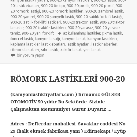
kamyon lastik fiyatları
,
900-20 kamyon lastikleri
,
900-20 lassa
,
900-
20 lastik ebatları
,
900-20 ön tipi
,
900-20 pirelli
,
900-20 portif
,
900-
20 römork lastiği
,
900-20 römork lastikleri
,
900-20 sambrel lastik
,
900-20 şamrel
,
900-20 şamyelli lastik
,
900-20 satılık forklift lastiği
,
900-20 satılık forklift lastikleri
,
900-20 traktör lastik
,
900-20 traktör
lastikler
,
900-20 traktör lastikleri
,
900-20 yarasız
,
900-20 yarasız
Etiketler
temiz
,
900-20 yeni forklift
az kullanılmış lastikler
,
çıkma lastik
,
ikinci el lastik
,
kamyon lastiği
,
kamyon lastik
,
kamyon lastikleri
,
kaplama lastikler
,
lastik ebatları
,
lastik fiyatları
,
lastik haberleri
,
römork lastikleri
,
sıfır lastik
,
traktör lastik
,
yeni lastik
900-20 RÖMORK LASTİĞİ için
bir yorum yapın
RÖMORK LASTİKLERİ 900-20
(kamyonlastikfiyatlari.com ) firmamız GÜLSER
OTOMOTİV 50 yıldır Bu Sektörde Sizinle
Çalışmaktan Memnuniyet Gurur Duyarız …
Adres : Defterdar mahallesi Savaklar caddesi No
29 (halk ekmek fabrikası yanı ) Edirnekapı / Eyüp