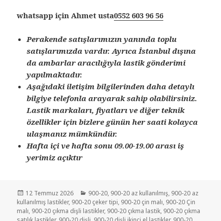
whatsapp için Ahmet usta
0552 603 96 56
Perakende satışlarımızın yanında toplu
satışlarımızda vardır. Ayrıca İstanbul dışına
da ambarlar aracılığıyla lastik gönderimi
yapılmaktadır.
Aşağıdaki iletişim bilgilerinden daha detaylı
bilgiye telefonla arayarak sahip olabilirsiniz.
Lastik markaları, fiyatları ve diğer teknik
özellikler için bizlere günün her saati kolayca
ulaşmanız mümkündür.
Hafta içi ve hafta sonu 09.00-19.00 arası iş
yerimiz açıktır
Yayın
Kategoriler
12 Temmuz 2026
900-20
,
900-20 az kullanılmış
,
900-20 az
tarihi
kullanılmış lastikler
,
900-20 çeker tipi
,
900-20 çin malı
,
900-20 Çin
malı
,
900-20 çıkma dişli lastikler
,
900-20 çıkma lastik
,
900-20 çıkma
satılık lastikler
,
900-20 dişli
,
900-20 dişli ikinci el lastikler
,
900-20