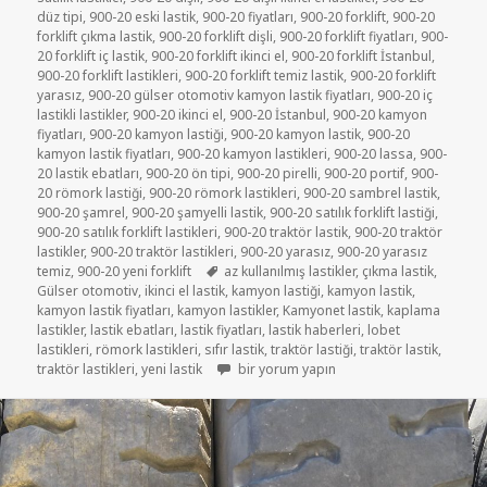
düz tipi
,
900-20 eski lastik
,
900-20 fiyatları
,
900-20 forklift
,
900-20
forklift çıkma lastik
,
900-20 forklift dişli
,
900-20 forklift fiyatları
,
900-
20 forklift iç lastik
,
900-20 forklift ikinci el
,
900-20 forklift İstanbul
,
900-20 forklift lastikleri
,
900-20 forklift temiz lastik
,
900-20 forklift
yarasız
,
900-20 gülser otomotiv kamyon lastik fiyatları
,
900-20 iç
lastikli lastikler
,
900-20 ikinci el
,
900-20 İstanbul
,
900-20 kamyon
fiyatları
,
900-20 kamyon lastiği
,
900-20 kamyon lastik
,
900-20
kamyon lastik fiyatları
,
900-20 kamyon lastikleri
,
900-20 lassa
,
900-
20 lastik ebatları
,
900-20 ön tipi
,
900-20 pirelli
,
900-20 portif
,
900-
20 römork lastiği
,
900-20 römork lastikleri
,
900-20 sambrel lastik
,
900-20 şamrel
,
900-20 şamyelli lastik
,
900-20 satılık forklift lastiği
,
900-20 satılık forklift lastikleri
,
900-20 traktör lastik
,
900-20 traktör
lastikler
,
900-20 traktör lastikleri
,
900-20 yarasız
,
900-20 yarasız
Etiketler
temiz
,
900-20 yeni forklift
az kullanılmış lastikler
,
çıkma lastik
,
Gülser otomotiv
,
ikinci el lastik
,
kamyon lastiği
,
kamyon lastik
,
kamyon lastik fiyatları
,
kamyon lastikler
,
Kamyonet lastik
,
kaplama
lastikler
,
lastik ebatları
,
lastik fiyatları
,
lastik haberleri
,
lobet
lastikleri
,
römork lastikleri
,
sıfır lastik
,
traktör lastiği
,
traktör lastik
,
SATILIK 900-20 YENİ AYARINDA AZ KULLA
traktör lastikleri
,
yeni lastik
bir yorum yapın