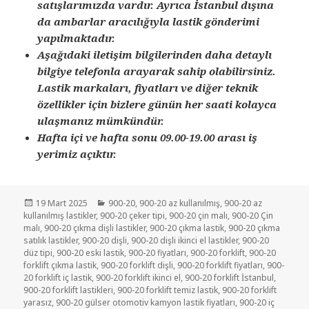
satışlarımızda vardır. Ayrıca İstanbul dışına
da ambarlar aracılığıyla lastik gönderimi
yapılmaktadır.
Aşağıdaki iletişim bilgilerinden daha detaylı
bilgiye telefonla arayarak sahip olabilirsiniz.
Lastik markaları, fiyatları ve diğer teknik
özellikler için bizlere günün her saati kolayca
ulaşmanız mümkündür.
Hafta içi ve hafta sonu 09.00-19.00 arası iş
yerimiz açıktır.
Yayın
Kategoriler
19 Mart 2025
900-20
,
900-20 az kullanılmış
,
900-20 az
tarihi
kullanılmış lastikler
,
900-20 çeker tipi
,
900-20 çin malı
,
900-20 Çin
malı
,
900-20 çıkma dişli lastikler
,
900-20 çıkma lastik
,
900-20 çıkma
satılık lastikler
,
900-20 dişli
,
900-20 dişli ikinci el lastikler
,
900-20
düz tipi
,
900-20 eski lastik
,
900-20 fiyatları
,
900-20 forklift
,
900-20
forklift çıkma lastik
,
900-20 forklift dişli
,
900-20 forklift fiyatları
,
900-
20 forklift iç lastik
,
900-20 forklift ikinci el
,
900-20 forklift İstanbul
,
900-20 forklift lastikleri
,
900-20 forklift temiz lastik
,
900-20 forklift
yarasız
,
900-20 gülser otomotiv kamyon lastik fiyatları
,
900-20 iç