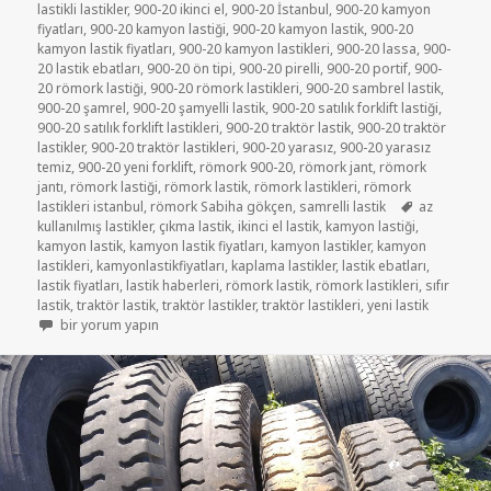
lastikli lastikler
,
900-20 ikinci el
,
900-20 İstanbul
,
900-20 kamyon
fiyatları
,
900-20 kamyon lastiği
,
900-20 kamyon lastik
,
900-20
kamyon lastik fiyatları
,
900-20 kamyon lastikleri
,
900-20 lassa
,
900-
20 lastik ebatları
,
900-20 ön tipi
,
900-20 pirelli
,
900-20 portif
,
900-
20 römork lastiği
,
900-20 römork lastikleri
,
900-20 sambrel lastik
,
900-20 şamrel
,
900-20 şamyelli lastik
,
900-20 satılık forklift lastiği
,
900-20 satılık forklift lastikleri
,
900-20 traktör lastik
,
900-20 traktör
lastikler
,
900-20 traktör lastikleri
,
900-20 yarasız
,
900-20 yarasız
temiz
,
900-20 yeni forklift
,
römork 900-20
,
römork jant
,
römork
jantı
,
römork lastiği
,
römork lastik
,
römork lastikleri
,
römork
Etiketler
lastikleri istanbul
,
römork Sabiha gökçen
,
samrelli lastik
az
kullanılmış lastikler
,
çıkma lastik
,
ikinci el lastik
,
kamyon lastiği
,
kamyon lastik
,
kamyon lastik fiyatları
,
kamyon lastikler
,
kamyon
lastikleri
,
kamyonlastikfiyatları
,
kaplama lastikler
,
lastik ebatları
,
lastik fiyatları
,
lastik haberleri
,
römork lastik
,
römork lastikleri
,
sıfır
lastik
,
traktör lastik
,
traktör lastikler
,
traktör lastikleri
,
yeni lastik
RÖMORK LASTİK DİŞLİ 900-20 için
bir yorum yapın