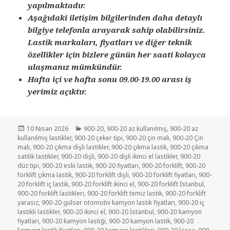
yapılmaktadır.
Aşağıdaki iletişim bilgilerinden daha detaylı
bilgiye telefonla arayarak sahip olabilirsiniz.
Lastik markaları, fiyatları ve diğer teknik
özellikler için bizlere günün her saati kolayca
ulaşmanız mümkündür.
Hafta içi ve hafta sonu 09.00-19.00 arası iş
yerimiz açıktır.
Yayın
Kategoriler
10 Nisan 2026
900-20
,
900-20 az kullanılmış
,
900-20 az
tarihi
kullanılmış lastikler
,
900-20 çeker tipi
,
900-20 çin malı
,
900-20 Çin
malı
,
900-20 çıkma dişli lastikler
,
900-20 çıkma lastik
,
900-20 çıkma
satılık lastikler
,
900-20 dişli
,
900-20 dişli ikinci el lastikler
,
900-20
düz tipi
,
900-20 eski lastik
,
900-20 fiyatları
,
900-20 forklift
,
900-20
forklift çıkma lastik
,
900-20 forklift dişli
,
900-20 forklift fiyatları
,
900-
20 forklift iç lastik
,
900-20 forklift ikinci el
,
900-20 forklift İstanbul
,
900-20 forklift lastikleri
,
900-20 forklift temiz lastik
,
900-20 forklift
yarasız
,
900-20 gülser otomotiv kamyon lastik fiyatları
,
900-20 iç
lastikli lastikler
,
900-20 ikinci el
,
900-20 İstanbul
,
900-20 kamyon
fiyatları
,
900-20 kamyon lastiği
,
900-20 kamyon lastik
,
900-20