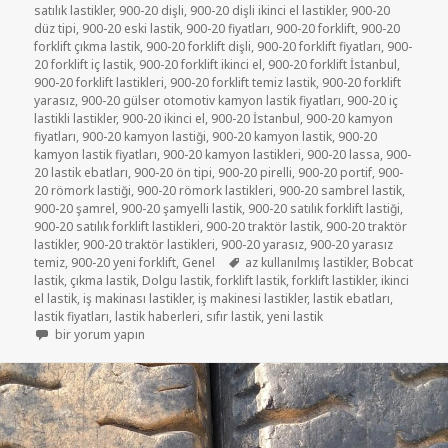
satılık lastikler
,
900-20 dişli
,
900-20 dişli ikinci el lastikler
,
900-20
düz tipi
,
900-20 eski lastik
,
900-20 fiyatları
,
900-20 forklift
,
900-20
forklift çıkma lastik
,
900-20 forklift dişli
,
900-20 forklift fiyatları
,
900-
20 forklift iç lastik
,
900-20 forklift ikinci el
,
900-20 forklift İstanbul
,
900-20 forklift lastikleri
,
900-20 forklift temiz lastik
,
900-20 forklift
yarasız
,
900-20 gülser otomotiv kamyon lastik fiyatları
,
900-20 iç
lastikli lastikler
,
900-20 ikinci el
,
900-20 İstanbul
,
900-20 kamyon
fiyatları
,
900-20 kamyon lastiği
,
900-20 kamyon lastik
,
900-20
kamyon lastik fiyatları
,
900-20 kamyon lastikleri
,
900-20 lassa
,
900-
20 lastik ebatları
,
900-20 ön tipi
,
900-20 pirelli
,
900-20 portif
,
900-
20 römork lastiği
,
900-20 römork lastikleri
,
900-20 sambrel lastik
,
900-20 şamrel
,
900-20 şamyelli lastik
,
900-20 satılık forklift lastiği
,
900-20 satılık forklift lastikleri
,
900-20 traktör lastik
,
900-20 traktör
lastikler
,
900-20 traktör lastikleri
,
900-20 yarasız
,
900-20 yarasız
Etiketler
temiz
,
900-20 yeni forklift
,
Genel
az kullanılmış lastikler
,
Bobcat
lastik
,
çıkma lastik
,
Dolgu lastik
,
forklift lastik
,
forklift lastikler
,
ikinci
el lastik
,
iş makinası lastikler
,
iş makinesi lastikler
,
lastik ebatları
,
lastik fiyatları
,
lastik haberleri
,
sıfır lastik
,
yeni lastik
FORKLİFT 900-20 İŞ MAKİNE LASTİK için
bir yorum yapın