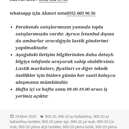
whatsapp için Ahmet usta
0552 603 96 56
Perakende satışlarımızın yanında toplu
satışlarımızda vardır. Ayrıca İstanbul dışına
da ambarlar aracılığıyla lastik gönderimi
yapılmaktadır.
Aşağıdaki iletişim bilgilerinden daha detaylı
bilgiye telefonla arayarak sahip olabilirsiniz.
Lastik markaları, fiyatları ve diğer teknik
özellikler için bizlere günün her saati kolayca
ulaşmanız mümkündür.
Hafta içi ve hafta sonu 09.00-19.00 arası iş
yerimiz açıktır.
Yayın
Kategoriler
29 Ekim 2025
900-20
,
900-20 az kullanılmış
,
900-20 az
tarihi
kullanılmış lastikler
,
900-20 çeker tipi
,
900-20 çin malı
,
900-20 Çin
malı
,
900-20 çıkma dişli lastikler
,
900-20 çıkma lastik
,
900-20 çıkma