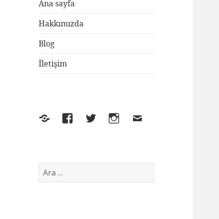
Ana sayfa
Hakkımızda
Blog
İletişim
Yelp
Facebook
Twitter
Instagram
E-
posta
Arama: