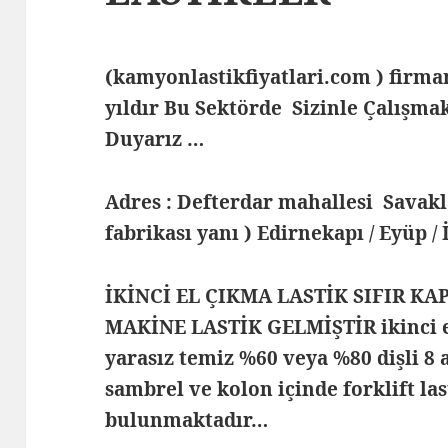
(kamyonlastikfiyatlari.com ) fir
yıldır Bu Sektörde Sizinle Çalış
Duyarız …
Adres : Defterdar mahallesi Savak
fabrikası yanı ) Edirnekapı / Eyüp /
İKİNCİ EL ÇIKMA LASTİK SIFIR KA
MAKİNE LASTİK GELMİŞTİR ikinci el
yarasız temiz %60 veya %80 dişli 8
sambrel ve kolon içinde forklift las
bulunmaktadır…