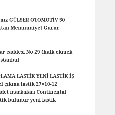
mamız GÜLSER OTOMOTİV 50
maktan Memnuniyet Gurur
lar caddesi No 29 (halk ekmek
 İstanbul
PLAMA LASTİK YENİ LASTİK İŞ
 çıkma lastik 27×10-12
 adet markaları Continental
tik bulunur yeni lastik