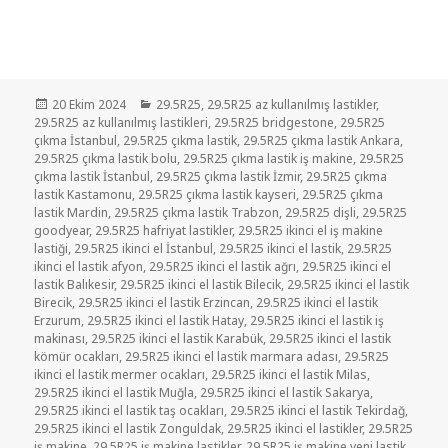
Yayın
Kategoriler
20 Ekim 2024
29.5R25
,
29.5R25 az kullanılmış lastikler
,
tarihi
29.5R25 az kullanılmış lastikleri
,
29.5R25 bridgestone
,
29.5R25
çıkma İstanbul
,
29.5R25 çıkma lastik
,
29.5R25 çıkma lastik Ankara
,
29.5R25 çıkma lastik bolu
,
29.5R25 çıkma lastik iş makine
,
29.5R25
çıkma lastik İstanbul
,
29.5R25 çıkma lastik İzmir
,
29.5R25 çıkma
lastik Kastamonu
,
29.5R25 çıkma lastik kayseri
,
29.5R25 çıkma
lastik Mardin
,
29.5R25 çıkma lastik Trabzon
,
29.5R25 dişli
,
29.5R25
goodyear
,
29.5R25 hafriyat lastikler
,
29.5R25 ikinci el iş makine
lastiği
,
29.5R25 ikinci el İstanbul
,
29.5R25 ikinci el lastik
,
29.5R25
ikinci el lastik afyon
,
29.5R25 ikinci el lastik ağrı
,
29.5R25 ikinci el
lastik Balıkesir
,
29.5R25 ikinci el lastik Bilecik
,
29.5R25 ikinci el lastik
Birecik
,
29.5R25 ikinci el lastik Erzincan
,
29.5R25 ikinci el lastik
Erzurum
,
29.5R25 ikinci el lastik Hatay
,
29.5R25 ikinci el lastik iş
makinası
,
29.5R25 ikinci el lastik Karabük
,
29.5R25 ikinci el lastik
kömür ocakları
,
29.5R25 ikinci el lastik marmara adası
,
29.5R25
ikinci el lastik mermer ocakları
,
29.5R25 ikinci el lastik Milas
,
29.5R25 ikinci el lastik Muğla
,
29.5R25 ikinci el lastik Sakarya
,
29.5R25 ikinci el lastik taş ocakları
,
29.5R25 ikinci el lastik Tekirdağ
,
29.5R25 ikinci el lastik Zonguldak
,
29.5R25 ikinci el lastikler
,
29.5R25
iş makine
,
29.5R25 iş makine lastikler
,
29.5R25 iş makine yeni lastik
,