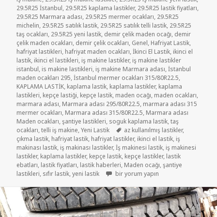
29.5R25 İstanbul
,
29.5R25 kaplama lastikler
,
29.5R25 lastik fiyatları
,
29.5R25 Marmara adası
,
29.5R25 mermer ocakları
,
29.5R25
michelin
,
29.5R25 satılık lastik
,
29.5R25 satılık telli lastik
,
29.5R25
taş ocakları
,
29.5R25 yeni lastik
,
demir çelik maden ocağı
,
demir
çelik maden ocakları
,
demir çelik ocakları
,
Genel
,
Hafriyat Lastik
,
hafriyat lastikleri
,
hafriyat maden ocakları
,
İkinci El Lastik
,
ikinci el
lastik
,
ikinci el lastikleri
,
iş makine lastikler
,
iş makine lastikler
istanbul
,
is makine lastikleri
,
iş makine Marmara adası
,
İstanbul
maden ocakları 295
,
İstanbul mermer ocakları 315/80R22.5
,
KAPLAMA LASTİK
,
kaplama lastik
,
kaplama lastikler
,
kaplama
lastikleri
,
kepçe lastiği
,
kepçe lastik
,
maden ocağı
,
maden ocakları
,
marmara adası
,
Marmara adası 295/80R22.5
,
marmara adası 315
mermer ocakları
,
Marmara adası 315/80R22.5
,
Marmara adası
Maden ocakları
,
şantiye lastikleri
,
soguk kaplama lastik
,
taş
Etiketler
ocakları
,
telli iş makine
,
Yeni Lastik
az kullanılmış lastikler
,
çıkma lastik
,
hafriyat lastik
,
hafriyat lastikler
,
ikinci el lastik
,
iş
makinası lastik
,
iş makinası lastikler
,
İş makinesi lastik
,
iş makinesi
lastikler
,
kaplama lastikler
,
kepçe lastik
,
kepçe lastikler
,
lastik
ebatları
,
lastik fiyatları
,
lastik haberleri
,
Maden ocağı
,
şantiye
SATILIK 29-5-25 İŞ MAKİNESİ LASTİKLE
lastikleri
,
sıfır lastik
,
yeni lastik
bir yorum yapın