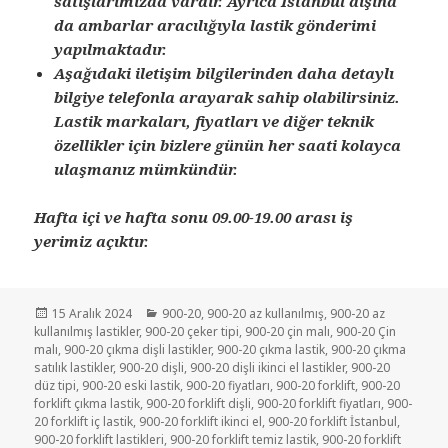
satışlarımızda vardır. Ayrıca İstanbul dışına
da ambarlar aracılığıyla lastik gönderimi
yapılmaktadır.
Aşağıdaki iletişim bilgilerinden daha detaylı
bilgiye telefonla arayarak sahip olabilirsiniz.
Lastik markaları, fiyatları ve diğer teknik
özellikler için bizlere günün her saati kolayca
ulaşmanız mümkündür.
Hafta içi ve hafta sonu 09.00-19.00 arası iş
yerimiz açıktır.
Yayın
Kategoriler
15 Aralık 2024
900-20
,
900-20 az kullanılmış
,
900-20 az
tarihi
kullanılmış lastikler
,
900-20 çeker tipi
,
900-20 çin malı
,
900-20 Çin
malı
,
900-20 çıkma dişli lastikler
,
900-20 çıkma lastik
,
900-20 çıkma
satılık lastikler
,
900-20 dişli
,
900-20 dişli ikinci el lastikler
,
900-20
düz tipi
,
900-20 eski lastik
,
900-20 fiyatları
,
900-20 forklift
,
900-20
forklift çıkma lastik
,
900-20 forklift dişli
,
900-20 forklift fiyatları
,
900-
20 forklift iç lastik
,
900-20 forklift ikinci el
,
900-20 forklift İstanbul
,
900-20 forklift lastikleri
,
900-20 forklift temiz lastik
,
900-20 forklift