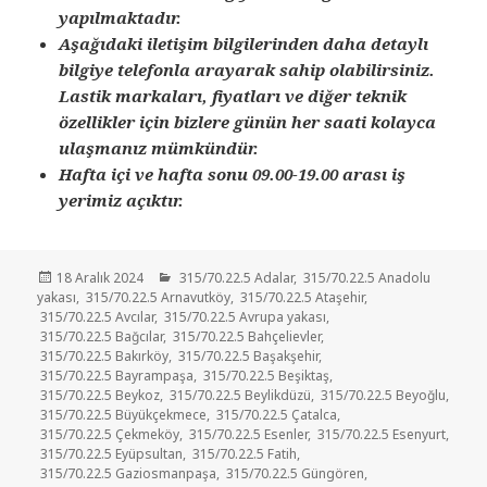
yapılmaktadır.
Aşağıdaki iletişim bilgilerinden daha detaylı
bilgiye telefonla arayarak sahip olabilirsiniz.
Lastik markaları, fiyatları ve diğer teknik
özellikler için bizlere günün her saati kolayca
ulaşmanız mümkündür.
Hafta içi ve hafta sonu 09.00-19.00 arası iş
yerimiz açıktır.
Yayın
Kategoriler
18 Aralık 2024
315/70.22.5 Adalar
,
315/70.22.5 Anadolu
tarihi
yakası
,
315/70.22.5 Arnavutköy
,
315/70.22.5 Ataşehir
,
315/70.22.5 Avcılar
,
315/70.22.5 Avrupa yakası
,
315/70.22.5 Bağcılar
,
315/70.22.5 Bahçelievler
,
315/70.22.5 Bakırköy
,
315/70.22.5 Başakşehir
,
315/70.22.5 Bayrampaşa
,
315/70.22.5 Beşiktaş
,
315/70.22.5 Beykoz
,
315/70.22.5 Beylikdüzü
,
315/70.22.5 Beyoğlu
,
315/70.22.5 Büyükçekmece
,
315/70.22.5 Çatalca
,
315/70.22.5 Çekmeköy
,
315/70.22.5 Esenler
,
315/70.22.5 Esenyurt
,
315/70.22.5 Eyüpsultan
,
315/70.22.5 Fatih
,
315/70.22.5 Gaziosmanpaşa
,
315/70.22.5 Güngören
,