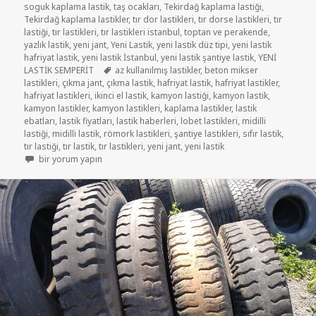
soguk kaplama lastik
,
taş ocakları
,
Tekirdağ kaplama lastiği
,
Tekirdağ kaplama lastikler
,
tır dor lastikleri
,
tır dorse lastikleri
,
tır
lastiği
,
tır lastikleri
,
tır lastikleri istanbul
,
toptan ve perakende
,
yazlık lastik
,
yeni jant
,
Yeni Lastik
,
yeni lastik düz tipi
,
yeni lastik
hafriyat lastik
,
yeni lastik İstanbul
,
yeni lastik şantiye lastik
,
YENİ
Etiketler
LASTİK SEMPERİT
az kullanılmış lastikler
,
beton mikser
lastikleri
,
çıkma jant
,
çıkma lastik
,
hafriyat lastik
,
hafriyat lastikler
,
hafriyat lastikleri
,
ikinci el lastik
,
kamyon lastiği
,
kamyon lastik
,
kamyon lastikler
,
kamyon lastikleri
,
kaplama lastikler
,
lastik
ebatları
,
lastik fiyatları
,
lastik haberleri
,
lobet lastikleri
,
midilli
lastiği
,
midilli lastik
,
römork lastikleri
,
şantiye lastikleri
,
sıfır lastik
,
tır lastiği
,
tır lastik
,
tır lastikleri
,
yeni jant
,
yeni lastik
315/70R22.5 AZ KULLANILMIŞ LASTİKLER için
bir yorum yapın