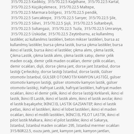
315/70.22.5 Kadıköy
,
315/70.22.5 Kağıthane
,
315/70.22.5 Kartal
,
315/70.22.5 Küçükçekmece
,
315/70.22.5 Maltepe
,
315/70.22.5 Marmara bölgesi
,
315/70.22.5 pendik
,
315/70.22.5 Sancaktepe
,
315/70.22.5 Sarıyer
,
315/70.22.5 Şile
,
315/70.22.5 Silivri
,
315/70.22.5 Şişli
,
315/70.22.5 Sultanbeyli
,
315/70.22.5 Sultangazi
,
315/70.22.5 Tuzla
,
315/70.22.5 Ümraniye
,
315/70.22.5 Üsküdar
,
315/70.22.5 Zeytinburnu
,
az kullanılmış
lastikler
,
az kullanılmıs lastikleri
,
beton mikser lastikleri
,
bursa az
kullanılmış lastikler
,
bursa çıkma lastik
,
bursa çıkma lastikler
,
bursa
ikinci el lastik
,
bursa ikinci el lastikler
,
çıkma alımı
,
çıkma lastik
,
Çıkma Lastik
,
çıkma lastik alımı
,
çıkma lastik satışı
,
demir çelik
maden ocağı
,
demir çelik maden ocakları
,
demir çelik ocakları
,
demir ocakları
,
dişli
,
dorse çıkma jant
,
dorse jant İstanbul
,
dorse
lastiği Çerkezköy
,
dorse lastiği İstanbul
,
dorse lastik
,
Gülser
otomotiv İstanbul
,
GÜLSER OTOMOTİV KAMYON LASTİĞİ
,
gülser
otomotiv kamyon lastiği
,
gülser otomotiv kamyon lastik
,
gülser
otomotiv lastikçi
,
Hafriyat Lastik
,
hafriyat lastikleri
,
hafriyat maden
ocakları
,
ikinci el demir çelik
,
ikinci el dorse lastiği Kırklareli
,
ikinci el
lastik
,
İkinci El Lastik
,
ikinci el lastik alımı
,
ikinci el lastik avcılar
,
ikinci
el lastik başakşehir
,
İKİNCİ EL LASTİK GAZİANTEP
,
ikinci el lastik
petlas
,
ikinci el lastikleri
,
ikinci el lobet lastikleri
,
ikinci el maden
ocakları
,
ikinci el midilli lastikleri
,
İKİNCİ EL PİLOT LASTİK
,
ikinci el
pilot lastik Malkara
,
ikinci el pilot lastikler
,
ikinci el Sakarya
,
İstanbul
,
İstanbul maden ocakları 295
,
İstanbul mermer ocakları
315/80R22.5
,
ısuzu jantı
,
jant
,
kamyon jantı
,
kamyon jantları
,