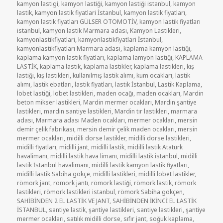
kamyon lastigi
,
kamyon lastiği
,
kamyon lastiği istanbul
,
kamyon
lastik
,
kamyon lastik fiyatlari İstanbul
,
kamyon lastik fiyatları
,
kamyon lastik fiyatları GÜLSER OTOMOTİV
,
kamyon lastik fiyatları
istanbul
,
kamyon lastik Marmara adası
,
Kamyon Lastikleri
,
kamyonlastikfiyatlari
,
kamyonlastikfiyatlari İstanbul
,
kamyonlastikfiyatları Marmara adası
,
kaplama kamyon lastiği
,
kaplama kamyon lastik fiyatlari
,
kaplama lamyon lastiği
,
KAPLAMA
LASTİK
,
kaplama lastik
,
kaplama lastikler
,
kaplama lastikleri
,
kış
lastiği
,
kış lastikleri
,
kullanılmış lastik alımı
,
kum ocakları
,
lastik
alımı
,
lastik ebatları
,
lastik fiyatları
,
lastik İstanbul
,
Lastik Kaplama
,
lobet lastiği
,
lobet lastikleri
,
maden ocağı
,
maden ocakları
,
Mardin
beton mikser lastikleri
,
Mardin mermer ocakları
,
Mardin şantiye
lastikleri
,
mardin santiye lastikleri
,
Mardin tır lastikleri
,
marmara
adası
,
Marmara adası Maden ocakları
,
mermer ocakları
,
mersin
demir çelik fabrikası
,
mersin demir çelik maden ocakları
,
mersin
mermer ocakları
,
midilli dorse lastikler
,
midilli dorse lastikleri
,
midilli fiyatları
,
midilli jant
,
midilli lastik
,
midilli lastik Atatürk
havalimanı
,
midilli lastik hava limanı
,
midilli lastik istanbul
,
midilli
lastik İstanbul havalimanı
,
midilli lastik kamyon lastik fiyatları
,
midilli lastik Sabiha gökçe
,
midilli lastikleri
,
midilli lobet lastikler
,
römork jant
,
römork jantı
,
römork lastiği
,
römork lastik
,
römork
lastikleri
,
römork lastikleri istanbul
,
römork Sabiha gökçen
,
SAHİBİNDEN 2 EL LASTİK VE JANT
,
SAHİBİNDEN İKİNCİ EL LASTİK
İSTANBUL
,
santiye lastik
,
şantiye lastikleri
,
santiye lastikleri
,
şantiye
mermer ocakları
,
satılık midilli dorse
,
sıfır jant
,
soğuk kaplama
,