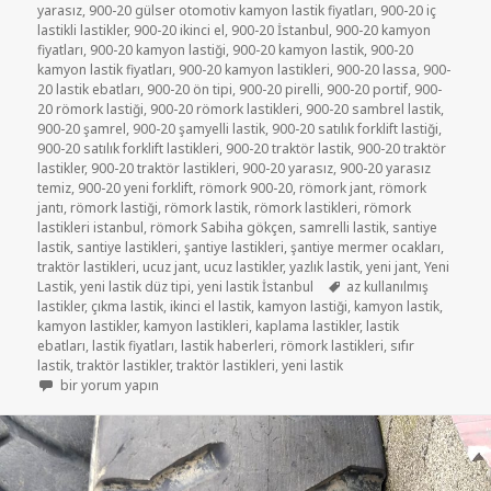
yarasız
,
900-20 gülser otomotiv kamyon lastik fiyatları
,
900-20 iç
lastikli lastikler
,
900-20 ikinci el
,
900-20 İstanbul
,
900-20 kamyon
fiyatları
,
900-20 kamyon lastiği
,
900-20 kamyon lastik
,
900-20
kamyon lastik fiyatları
,
900-20 kamyon lastikleri
,
900-20 lassa
,
900-
20 lastik ebatları
,
900-20 ön tipi
,
900-20 pirelli
,
900-20 portif
,
900-
20 römork lastiği
,
900-20 römork lastikleri
,
900-20 sambrel lastik
,
900-20 şamrel
,
900-20 şamyelli lastik
,
900-20 satılık forklift lastiği
,
900-20 satılık forklift lastikleri
,
900-20 traktör lastik
,
900-20 traktör
lastikler
,
900-20 traktör lastikleri
,
900-20 yarasız
,
900-20 yarasız
temiz
,
900-20 yeni forklift
,
römork 900-20
,
römork jant
,
römork
jantı
,
römork lastiği
,
römork lastik
,
römork lastikleri
,
römork
lastikleri istanbul
,
römork Sabiha gökçen
,
samrelli lastik
,
santiye
lastik
,
santiye lastikleri
,
şantiye lastikleri
,
şantiye mermer ocakları
,
traktör lastikleri
,
ucuz jant
,
ucuz lastikler
,
yazlık lastik
,
yeni jant
,
Yeni
Etiketler
Lastik
,
yeni lastik düz tipi
,
yeni lastik İstanbul
az kullanılmış
lastikler
,
çıkma lastik
,
ikinci el lastik
,
kamyon lastiği
,
kamyon lastik
,
kamyon lastikler
,
kamyon lastikleri
,
kaplama lastikler
,
lastik
ebatları
,
lastik fiyatları
,
lastik haberleri
,
römork lastikleri
,
sıfır
lastik
,
traktör lastikler
,
traktör lastikleri
,
yeni lastik
900-20 RÖMORK VE TRAKTÖR LASTİKLER için
bir yorum yapın