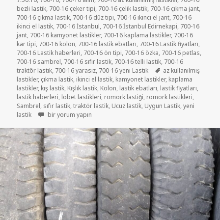
bezli lastik
,
700-16 çeker tipi
,
700-16 çelik lastik
,
700-16 çıkma jant
,
700-16 çıkma lastik
,
700-16 düz tipi
,
700-16 ikinci el jant
,
700-16
ikinci el lastik
,
700-16 İstanbul
,
700-16 İstanbul Edirnekapi
,
700-16
jant
,
700-16 kamyonet lastikler
,
700-16 kaplama lastikler
,
700-16
kar tipi
,
700-16 kolon
,
700-16 lastik ebatları
,
700-16 Lastik fiyatları
,
700-16 Lastik haberleri
,
700-16 ön tipi
,
700-16 özka
,
700-16 petlas
,
700-16 sambrel
,
700-16 sıfır lastik
,
700-16 telli lastik
,
700-16
Etiketler
traktör lastik
,
700-16 yarasiz
,
700-16 yeni Lastik
az kullanılmış
lastikler
,
çıkma lastik
,
ikinci el lastik
,
kamyonet lastikler
,
kaplama
lastikler
,
kış lastik
,
Kışlık lastik
,
Kolon
,
lastik ebatları
,
lastik fiyatları
,
lastik haberleri
,
lobet lastikleri
,
römork lastiği
,
römork lastikleri
,
Sambrel
,
sıfır lastik
,
traktör lastik
,
Ucuz lastik
,
Uygun Lastik
,
yeni
7-50R16 ÇIKMA KAMYONET LASTİKLER için
lastik
bir yorum yapın