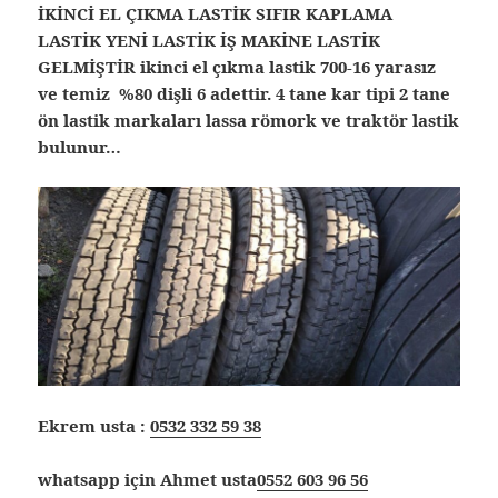
İKİNCİ EL ÇIKMA LASTİK SIFIR KAPLAMA
LASTİK YENİ LASTİK İŞ MAKİNE LASTİK
GELMİŞTİR ikinci el çıkma lastik 700-16 yarasız
ve temiz %80 dişli 6 adettir. 4 tane kar tipi 2 tane
ön lastik markaları lassa römork ve traktör lastik
bulunur…
Ekrem usta :
0532 332 59 38
whatsapp için Ahmet usta
0552 603 96 56