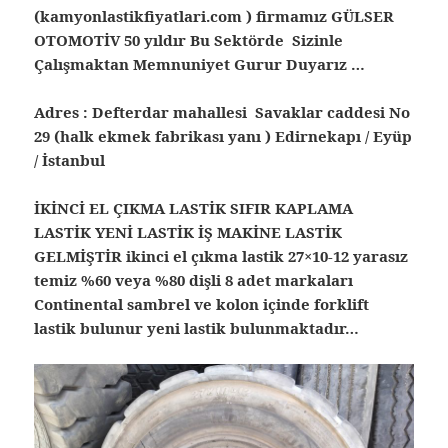
(kamyonlastikfiyatlari.com ) firmamız GÜLSER
OTOMOTİV 50 yıldır Bu Sektörde Sizinle
Çalışmaktan Memnuniyet Gurur Duyarız …
Adres : Defterdar mahallesi Savaklar caddesi No
29 (halk ekmek fabrikası yanı ) Edirnekapı / Eyüp
/ İstanbul
İKİNCİ EL ÇIKMA LASTİK SIFIR KAPLAMA
LASTİK YENİ LASTİK İŞ MAKİNE LASTİK
GELMİŞTİR ikinci el çıkma lastik 27×10-12 yarasız
temiz %60 veya %80 dişli 8 adet markaları
Continental sambrel ve kolon içinde forklift
lastik bulunur yeni lastik bulunmaktadır…