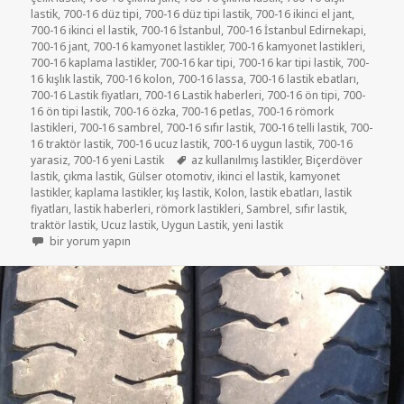
lastik
,
700-16 düz tipi
,
700-16 düz tipi lastik
,
700-16 ikinci el jant
,
700-16 ikinci el lastik
,
700-16 İstanbul
,
700-16 İstanbul Edirnekapi
,
700-16 jant
,
700-16 kamyonet lastikler
,
700-16 kamyonet lastikleri
,
700-16 kaplama lastikler
,
700-16 kar tipi
,
700-16 kar tipi lastik
,
700-
16 kışlık lastik
,
700-16 kolon
,
700-16 lassa
,
700-16 lastik ebatları
,
700-16 Lastik fiyatları
,
700-16 Lastik haberleri
,
700-16 ön tipi
,
700-
16 ön tipi lastik
,
700-16 özka
,
700-16 petlas
,
700-16 römork
lastikleri
,
700-16 sambrel
,
700-16 sıfır lastik
,
700-16 telli lastik
,
700-
16 traktör lastik
,
700-16 ucuz lastik
,
700-16 uygun lastik
,
700-16
Etiketler
yarasiz
,
700-16 yeni Lastik
az kullanılmış lastikler
,
Biçerdöver
lastik
,
çıkma lastik
,
Gülser otomotiv
,
ikinci el lastik
,
kamyonet
lastikler
,
kaplama lastikler
,
kış lastik
,
Kolon
,
lastik ebatları
,
lastik
fiyatları
,
lastik haberleri
,
römork lastikleri
,
Sambrel
,
sıfır lastik
,
traktör lastik
,
Ucuz lastik
,
Uygun Lastik
,
yeni lastik
SATILIK 700-16 İKİNCİ EL ÇIKMA RÖMORK LASTİKLER için
bir yorum yapın