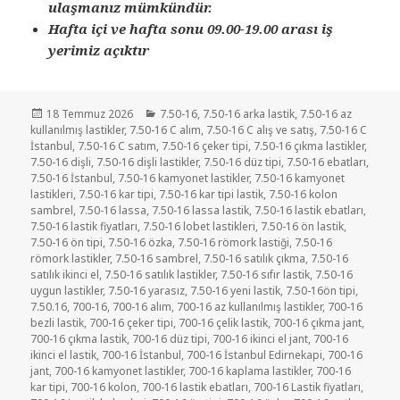
ulaşmanız mümkündür.
Hafta içi ve hafta sonu 09.00-19.00 arası iş
yerimiz açıktır
Yayın
Kategoriler
18 Temmuz 2026
7.50-16
,
7.50-16 arka lastik
,
7.50-16 az
tarihi
kullanılmış lastikler
,
7.50-16 C alım
,
7.50-16 C alış ve satış
,
7.50-16 C
İstanbul
,
7.50-16 C satım
,
7.50-16 çeker tipi
,
7.50-16 çıkma lastikler
,
7.50-16 dişli
,
7.50-16 dişli lastikler
,
7.50-16 düz tipi
,
7.50-16 ebatları
,
7.50-16 İstanbul
,
7.50-16 kamyonet lastikler
,
7.50-16 kamyonet
lastikleri
,
7.50-16 kar tipi
,
7.50-16 kar tipi lastik
,
7.50-16 kolon
sambrel
,
7.50-16 lassa
,
7.50-16 lassa lastik
,
7.50-16 lastik ebatları
,
7.50-16 lastik fiyatları
,
7.50-16 lobet lastikleri
,
7.50-16 ön lastik
,
7.50-16 ön tipi
,
7.50-16 özka
,
7.50-16 römork lastiği
,
7.50-16
römork lastikler
,
7.50-16 sambrel
,
7.50-16 satılık çıkma
,
7.50-16
satılık ikinci el
,
7.50-16 satılık lastikler
,
7.50-16 sıfır lastik
,
7.50-16
uygun lastikler
,
7.50-16 yarasız
,
7.50-16 yeni lastik
,
7.50-16ön tipi
,
7.50.16
,
700-16
,
700-16 alım
,
700-16 az kullanılmış lastikler
,
700-16
bezli lastik
,
700-16 çeker tipi
,
700-16 çelik lastik
,
700-16 çıkma jant
,
700-16 çıkma lastik
,
700-16 düz tipi
,
700-16 ikinci el jant
,
700-16
ikinci el lastik
,
700-16 İstanbul
,
700-16 İstanbul Edirnekapi
,
700-16
jant
,
700-16 kamyonet lastikler
,
700-16 kaplama lastikler
,
700-16
kar tipi
,
700-16 kolon
,
700-16 lastik ebatları
,
700-16 Lastik fiyatları
,