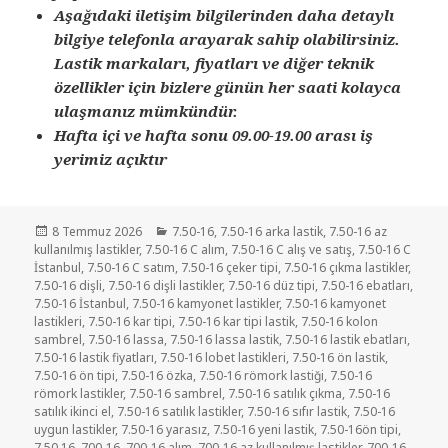
Aşağıdaki iletişim bilgilerinden daha detaylı
bilgiye telefonla arayarak sahip olabilirsiniz.
Lastik markaları, fiyatları ve diğer teknik
özellikler için bizlere günün her saati kolayca
ulaşmanız mümkündür.
Hafta içi ve hafta sonu 09.00-19.00 arası iş
yerimiz açıktır
Yayın
Kategoriler
8 Temmuz 2026
7.50-16
,
7.50-16 arka lastik
,
7.50-16 az
tarihi
kullanılmış lastikler
,
7.50-16 C alım
,
7.50-16 C alış ve satış
,
7.50-16 C
İstanbul
,
7.50-16 C satım
,
7.50-16 çeker tipi
,
7.50-16 çıkma lastikler
,
7.50-16 dişli
,
7.50-16 dişli lastikler
,
7.50-16 düz tipi
,
7.50-16 ebatları
,
7.50-16 İstanbul
,
7.50-16 kamyonet lastikler
,
7.50-16 kamyonet
lastikleri
,
7.50-16 kar tipi
,
7.50-16 kar tipi lastik
,
7.50-16 kolon
sambrel
,
7.50-16 lassa
,
7.50-16 lassa lastik
,
7.50-16 lastik ebatları
,
7.50-16 lastik fiyatları
,
7.50-16 lobet lastikleri
,
7.50-16 ön lastik
,
7.50-16 ön tipi
,
7.50-16 özka
,
7.50-16 römork lastiği
,
7.50-16
römork lastikler
,
7.50-16 sambrel
,
7.50-16 satılık çıkma
,
7.50-16
satılık ikinci el
,
7.50-16 satılık lastikler
,
7.50-16 sıfır lastik
,
7.50-16
uygun lastikler
,
7.50-16 yarasız
,
7.50-16 yeni lastik
,
7.50-16ön tipi
,
7.50.16
,
700-16
,
700-16 alım
,
700-16 az kullanılmış lastikler
,
700-16