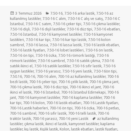
Yayın
Kategoriler
3 Temmuz 2026
7.50-16
,
7.50-16 arka lastik
,
7.50-16 az
tarihi
kullanılmış lastikler
,
7.50-16 C alım
,
7.50-16 C alış ve satış
,
7.50-16 C
İstanbul
,
7.50-16 C satım
,
7.50-16 çeker tipi
,
7.50-16 çıkma lastikler
,
7.50-16 dişli
,
7.50-16 dişli lastikler
,
7.50-16 düz tipi
,
7.50-16 ebatları
,
7.50-16 İstanbul
,
7.50-16 kamyonet lastikler
,
7.50-16 kamyonet
lastikleri
,
7.50-16 kar tipi
,
7.50-16 kar tipi lastik
,
7.50-16 kolon
sambrel
,
7.50-16 lassa
,
7.50-16 lassa lastik
,
7.50-16 lastik ebatları
,
7.50-16 lastik fiyatları
,
7.50-16 lobet lastikleri
,
7.50-16 ön lastik
,
7.50-16 ön tipi
,
7.50-16 özka
,
7.50-16 römork lastiği
,
7.50-16
römork lastikler
,
7.50-16 sambrel
,
7.50-16 satılık çıkma
,
7.50-16
satılık ikinci el
,
7.50-16 satılık lastikler
,
7.50-16 sıfır lastik
,
7.50-16
uygun lastikler
,
7.50-16 yarasız
,
7.50-16 yeni lastik
,
7.50-16ön tipi
,
7.50.16
,
700-16
,
700-16 alım
,
700-16 az kullanılmış lastikler
,
700-16
bezli lastik
,
700-16 çeker tipi
,
700-16 çelik lastik
,
700-16 çıkma jant
,
700-16 çıkma lastik
,
700-16 düz tipi
,
700-16 ikinci el jant
,
700-16
ikinci el lastik
,
700-16 İstanbul
,
700-16 İstanbul Edirnekapi
,
700-16
jant
,
700-16 kamyonet lastikler
,
700-16 kaplama lastikler
,
700-16
kar tipi
,
700-16 kolon
,
700-16 lastik ebatları
,
700-16 Lastik fiyatları
,
700-16 Lastik haberleri
,
700-16 ön tipi
,
700-16 özka
,
700-16 petlas
,
700-16 sambrel
,
700-16 sıfır lastik
,
700-16 telli lastik
,
700-16
Etiketler
traktör lastik
,
700-16 yarasiz
,
700-16 yeni Lastik
az kullanılmış
lastikler
,
çıkma lastik
,
ikinci el lastik
,
kamyonet lastikler
,
kaplama
lastikler
,
kış lastik
,
Kışlık lastik
,
Kolon
,
lastik ebatları
,
lastik fiyatları
,