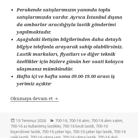
Perakende satışlarımızın yanında toplu
satışlarımızda vardır. Ayrıca İstanbul dışına
da ambarlar aracılığıyla lastik gönderimi
yapılmaktadır.
Aşağıdaki iletişim bilgilerinden daha detaylı
bilgiye telefonla arayarak sahip olabilirsiniz.
Lastik markaları, fiyatları ve diğer teknik
özellikler için bizlere günün her saati kolayca
ulaşmanız mümkündür.
Hafta içi ve hafta sonu 09.00-19.00 arası iş
yerimiz açıktır
SATILIK 700-16 İKİNCİ EL ÇIKMA R
Okumaya devam et
Yayın
Kategoriler
19 Temmuz 2026
700-16
,
700-16 alım
,
700-16 alım satım
,
tarihi
700-16 az kullanılmış lastikler
,
700-16 bezli lastik
,
700-16
biçerdöver lastik
,
700-16 çeker tipi
,
700-16 çeker tipi lastik
,
700-16
çelik lastik
,
700-16 çıkma jant
,
700-16 çıkma lastik
,
700-16 dişli