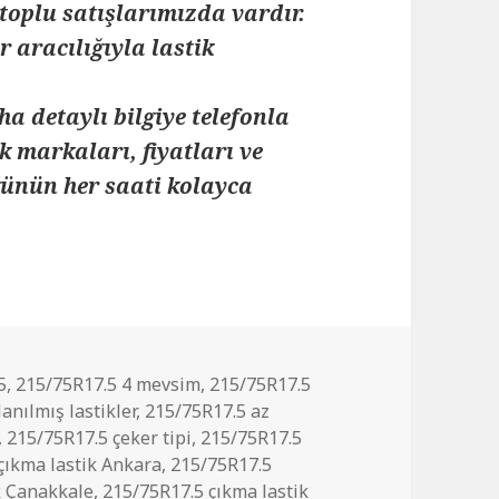
toplu satışlarımızda vardır.
 aracılığıyla lastik
ha detaylı bilgiye telefonla
k markaları, fiyatları ve
 günün her saati kolayca
5
,
215/75R17.5 4 mevsim
,
215/75R17.5
anılmış lastikler
,
215/75R17.5 az
,
215/75R17.5 çeker tipi
,
215/75R17.5
çıkma lastik Ankara
,
215/75R17.5
k Çanakkale
,
215/75R17.5 çıkma lastik