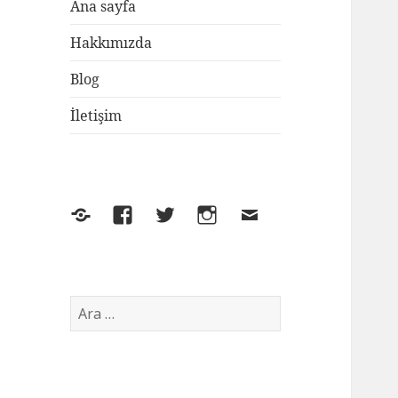
Ana sayfa
Hakkımızda
Blog
İletişim
Yelp
Facebook
Twitter
Instagram
E-
posta
Arama: