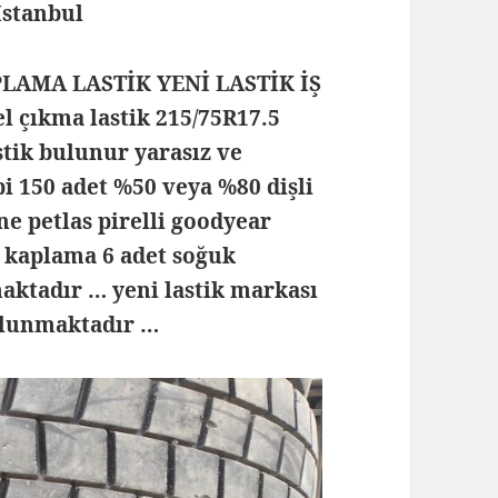
 İstanbul
PLAMA LASTİK YENİ LASTİK İŞ
 çıkma lastik 215/75R17.5
stik bulunur yarasız ve
ipi 150 adet %50 veya %80 dişli
ne petlas pirelli goodyear
r kaplama 6 adet soğuk
aktadır … yeni lastik markası
ulunmaktadır …