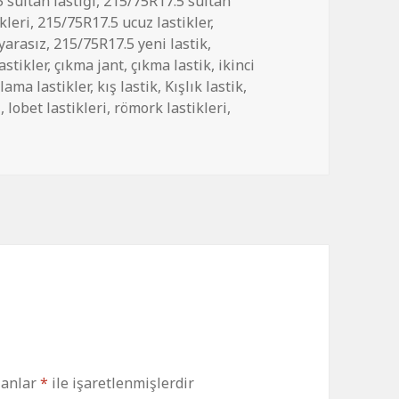
 sultan lastiği
,
215/75R17.5 sultan
kleri
,
215/75R17.5 ucuz lastikler
,
yarasız
,
215/75R17.5 yeni lastik
,
astikler
,
çıkma jant
,
çıkma lastik
,
ikinci
lama lastikler
,
kış lastik
,
Kışlık lastik
,
i
,
lobet lastikleri
,
römork lastikleri
,
lanlar
*
ile işaretlenmişlerdir