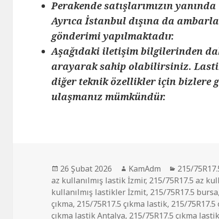
Perakende satışlarımızın yanında 
Ayrıca İstanbul dışına da ambarlar
gönderimi yapılmaktadır.
Aşağıdaki iletişim bilgilerinden da
arayarak sahip olabilirsiniz. Lasti
diğer teknik özellikler için bizlere
ulaşmanız mümkündür.
Yayın
Yazar
Kategoriler
26 Şubat 2026
KamAdm
215/75R17.
tarihi
az kullanılmış lastik İzmir
,
215/75R17.5 az kull
kullanılmış lastikler İzmit
,
215/75R17.5 bursa
çıkma
,
215/75R17.5 çıkma lastik
,
215/75R17.5 
çıkma lastik Antalya
,
215/75R17.5 çıkma lasti