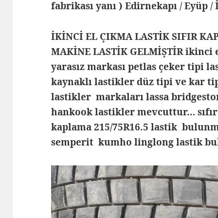
fabrikası yanı ) Edirnekapı / Eyüp /
İKİNCİ EL ÇIKMA LASTİK SIFIR KA
MAKİNE LASTİK GELMİŞTİR ikinci el
yarasız markası petlas çeker tipi la
kaynaklı lastikler düz tipi ve kar t
lastikler markaları lassa bridgesto
hankook lastikler mevcuttur… sıfı
kaplama 215/75R16.5 lastik bulunm
semperit kumho linglong lastik b