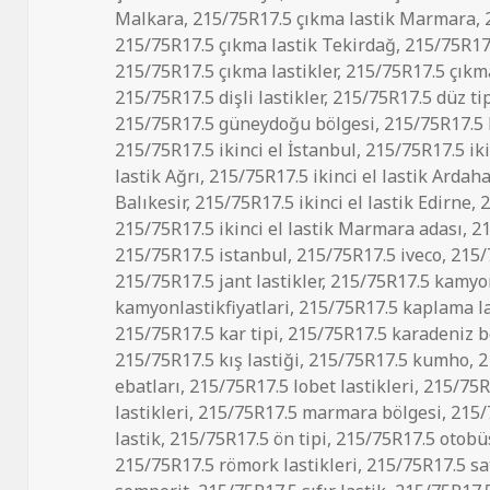
Malkara
,
215/75R17.5 çıkma lastik Marmara
,
215/75R17.5 çıkma lastik Tekirdağ
,
215/75R17
215/75R17.5 çıkma lastikler
,
215/75R17.5 çıkm
215/75R17.5 dişli lastikler
,
215/75R17.5 düz ti
215/75R17.5 güneydoğu bölgesi
,
215/75R17.5
215/75R17.5 ikinci el İstanbul
,
215/75R17.5 iki
lastik Ağrı
,
215/75R17.5 ikinci el lastik Ardah
Balıkesir
,
215/75R17.5 ikinci el lastik Edirne
,
2
215/75R17.5 ikinci el lastik Marmara adası
,
21
215/75R17.5 istanbul
,
215/75R17.5 iveco
,
215/
215/75R17.5 jant lastikler
,
215/75R17.5 kamyon 
kamyonlastikfiyatlari
,
215/75R17.5 kaplama la
215/75R17.5 kar tipi
,
215/75R17.5 karadeniz b
215/75R17.5 kış lastiği
,
215/75R17.5 kumho
,
2
ebatları
,
215/75R17.5 lobet lastikleri
,
215/75R
lastikleri
,
215/75R17.5 marmara bölgesi
,
215/
lastik
,
215/75R17.5 ön tipi
,
215/75R17.5 otobüs
215/75R17.5 römork lastikleri
,
215/75R17.5 sat