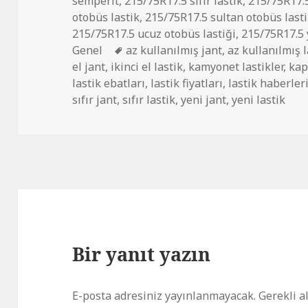
semperit
,
215/75R17.5 sıfır lastik
,
215/75R17.5
otobüs lastik
,
215/75R17.5 sultan otobüs lasti
215/75R17.5 ucuz otobüs lastiği
,
215/75R17.5 
Etiketler
Genel
az kullanılmış jant
,
az kullanılmış l
el jant
,
ikinci el lastik
,
kamyonet lastikler
,
kap
lastik ebatları
,
lastik fiyatları
,
lastik haberler
sıfır jant
,
sıfır lastik
,
yeni jant
,
yeni lastik
Bir yanıt yazın
E-posta adresiniz yayınlanmayacak.
Gerekli a