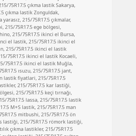
215/75R17.5 çıkma lastik Sakarya
,
.5 çıkma lastik Zonguldak
,
a yarasız
,
215/75R17.5 çıkmalar
,
pi
,
215/75R17.5 ege bölgesi
,
 hino
,
215/75R17.5 ikinci el Bursa
,
nci el lastik
,
215/75R17.5 ikinci el
an
,
215/75R17.5 ikinci el lastik
15/75R17.5 ikinci el lastik Kocaeli
,
5/75R17.5 ikinci el lastik Muğla
,
75R17.5 ısuzu
,
215/75R17.5 jant
,
lastik fiyatlari
,
215/75R17.5
stikler
,
215/75R17.5 kar lastiği
,
ölgesi
,
215/75R17.5 keçi tırnağı
,
15/75R17.5 lassa
,
215/75R17.5 lastik
17.5 M+S lastik
,
215/75R17.5 man
75R17.5 mitbushi
,
215/75R17.5 ön
 lastiği
,
215/75R17.5 römork lastiği
,
ılık çıkma lastikler
,
215/75R17.5