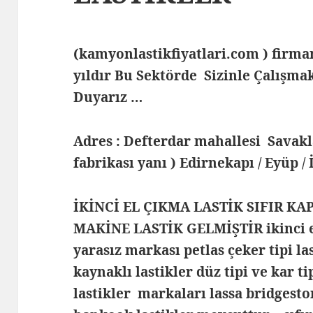
(kamyonlastikfiyatlari.com ) fir
yıldır Bu Sektörde Sizinle Çalış
Duyarız …
Adres : Defterdar mahallesi Savak
fabrikası yanı ) Edirnekapı / Eyüp /
İKİNCİ EL ÇIKMA LASTİK SIFIR KA
MAKİNE LASTİK GELMİŞTİR ikinci el
yarasız markası petlas çeker tipi la
kaynaklı lastikler düz tipi ve kar t
lastikler markaları lassa bridgesto