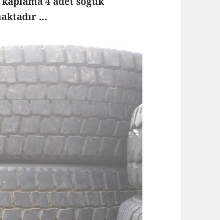
r kaplama 4 adet soğuk
maktadır …