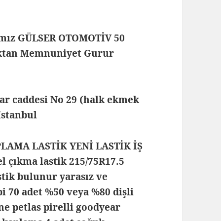
mamız GÜLSER OTOMOTİV 50
maktan Memnuniyet Gurur
lar caddesi No 29 (halk ekmek
 İstanbul
PLAMA LASTİK YENİ LASTİK İŞ
 çıkma lastik 215/75R17.5
stik bulunur yarasız ve
ipi 70 adet %50 veya %80 dişli
ne petlas pirelli goodyear