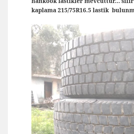
hankook lastikler mevcuttur… sıfı
kaplama 215/75R16.5 lastik bulun