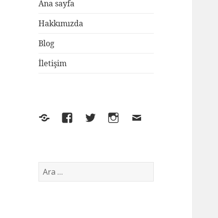
Ana sayfa
Hakkımızda
Blog
İletişim
Yelp
Facebook
Twitter
Instagram
E-
posta
Arama: