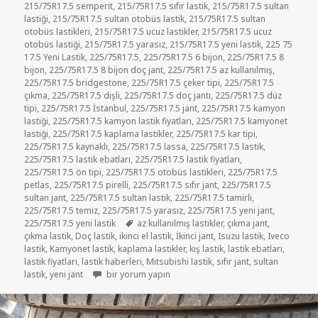
215/75R17.5 semperit
,
215/75R17.5 sıfır lastik
,
215/75R17.5 sultan
lastiği
,
215/75R17.5 sultan otobüs lastik
,
215/75R17.5 sultan
otobüs lastikleri
,
215/75R17.5 ucuz lastikler
,
215/75R17.5 ucuz
otobüs lastiği
,
215/75R17.5 yarasız
,
215/75R17.5 yeni lastik
,
225 75
17.5 Yeni Lastik
,
225/75R17.5
,
225/75R17.5 6 bijon
,
225/75R17.5 8
bijon
,
225/75R17.5 8 bijon doç jant
,
225/75R17.5 az kullanılmış
,
225/75R17.5 bridgestone
,
225/75R17.5 çeker tipi
,
225/75R17.5
çıkma
,
225/75R17.5 dişli
,
225/75R17.5 doç jantı
,
225/75R17.5 düz
tipi
,
225/75R17.5 İstanbul
,
225/75R17.5 jant
,
225/75R17.5 kamyon
lastiği
,
225/75R17.5 kamyon lastik fiyatları
,
225/75R17.5 kamyonet
lastiği
,
225/75R17.5 kaplama lastikler
,
225/75R17.5 kar tipi
,
225/75R17.5 kaynaklı
,
225/75R17.5 lassa
,
225/75R17.5 lastik
,
225/75R17.5 lastik ebatları
,
225/75R17.5 lastik fiyatları
,
225/75R17.5 ön tipi
,
225/75R17.5 otobüs lastikleri
,
225/75R17.5
petlas
,
225/75R17.5 pirelli
,
225/75R17.5 sıfır jant
,
225/75R17.5
sultan jant
,
225/75R17.5 sultan lastik
,
225/75R17.5 tamirli
,
225/75R17.5 temiz
,
225/75R17.5 yarasız
,
225/75R17.5 yeni jant
,
Etiketler
225/75R17.5 yeni lastik
az kullanılmış lastikler
,
çıkma jant
,
çıkma lastik
,
Doç lastik
,
ikinci el lastik
,
İkinci jant
,
Isuzu lastik
,
Iveco
lastik
,
Kamyonet lastik
,
kaplama lastikler
,
kış lastik
,
lastik ebatları
,
lastik fiyatları
,
lastik haberleri
,
Mitsubishi lastik
,
sıfır jant
,
sultan
215/75R17.5 VE 225/75R17.5 DİŞLİ LASTİKLER için
lastik
,
yeni jant
bir yorum yapın