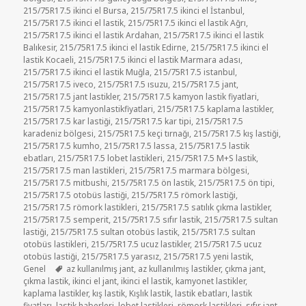
215/75R17.5 ikinci el Bursa
,
215/75R17.5 ikinci el İstanbul
,
215/75R17.5 ikinci el lastik
,
215/75R17.5 ikinci el lastik Ağrı
,
215/75R17.5 ikinci el lastik Ardahan
,
215/75R17.5 ikinci el lastik
Balıkesir
,
215/75R17.5 ikinci el lastik Edirne
,
215/75R17.5 ikinci el
lastik Kocaeli
,
215/75R17.5 ikinci el lastik Marmara adası
,
215/75R17.5 ikinci el lastik Muğla
,
215/75R17.5 istanbul
,
215/75R17.5 iveco
,
215/75R17.5 ısuzu
,
215/75R17.5 jant
,
215/75R17.5 jant lastikler
,
215/75R17.5 kamyon lastik fiyatlari
,
215/75R17.5 kamyonlastikfiyatlari
,
215/75R17.5 kaplama lastikler
,
215/75R17.5 kar lastiği
,
215/75R17.5 kar tipi
,
215/75R17.5
karadeniz bölgesi
,
215/75R17.5 keçi tırnağı
,
215/75R17.5 kış lastiği
,
215/75R17.5 kumho
,
215/75R17.5 lassa
,
215/75R17.5 lastik
ebatları
,
215/75R17.5 lobet lastikleri
,
215/75R17.5 M+S lastik
,
215/75R17.5 man lastikleri
,
215/75R17.5 marmara bölgesi
,
215/75R17.5 mitbushi
,
215/75R17.5 ön lastik
,
215/75R17.5 ön tipi
,
215/75R17.5 otobüs lastiği
,
215/75R17.5 römork lastiği
,
215/75R17.5 römork lastikleri
,
215/75R17.5 satılık çıkma lastikler
,
215/75R17.5 semperit
,
215/75R17.5 sıfır lastik
,
215/75R17.5 sultan
lastiği
,
215/75R17.5 sultan otobüs lastik
,
215/75R17.5 sultan
otobüs lastikleri
,
215/75R17.5 ucuz lastikler
,
215/75R17.5 ucuz
otobüs lastiği
,
215/75R17.5 yarasız
,
215/75R17.5 yeni lastik
,
Etiketler
Genel
az kullanılmış jant
,
az kullanılmış lastikler
,
çıkma jant
,
çıkma lastik
,
ikinci el jant
,
ikinci el lastik
,
kamyonet lastikler
,
kaplama lastikler
,
kış lastik
,
Kışlık lastik
,
lastik ebatları
,
lastik
fiyatları
,
lastik haberleri
,
lobet lastikleri
,
römork lastikleri
,
sıfır jant
,