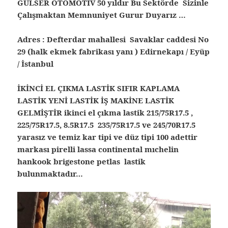
GÜLSER OTOMOTİV 50 yıldır Bu Sektörde Sizinle
Çalışmaktan Memnuniyet Gurur Duyarız …
Adres : Defterdar mahallesi Savaklar caddesi No
29 (halk ekmek fabrikası yanı ) Edirnekapı / Eyüp
/ İstanbul
İKİNCİ EL ÇIKMA LASTİK SIFIR KAPLAMA
LASTİK YENİ LASTİK İŞ MAKİNE LASTİK
GELMİŞTİR ikinci el çıkma lastik 215/75R17.5 ,
225/75R17.5, 8.5R17.5 235/75R17.5 ve 245/70R17.5
yarasız ve temiz kar tipi ve düz tipi 100 adettir
markası pirelli lassa continental mıchelin
hankook brigestone petlas lastik
bulunmaktadır…