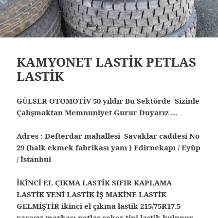
KAMYONET LASTİK PETLAS
LASTİK
GÜLSER OTOMOTİV 50 yıldır Bu Sektörde Sizinle
Çalışmaktan Memnuniyet Gurur Duyarız …
Adres : Defterdar mahallesi Savaklar caddesi No
29 (halk ekmek fabrikası yanı ) Edirnekapı / Eyüp
/ İstanbul
İKİNCİ EL ÇIKMA LASTİK SIFIR KAPLAMA
LASTİK YENİ LASTİK İŞ MAKİNE LASTİK
GELMİŞTİR ikinci el çıkma lastik 215/75R17.5
yarasız markası petlas çeker tipi lastik bulunur