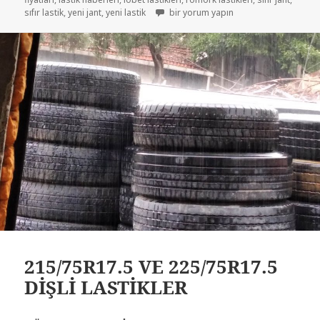
215-75R17.5 İKİNCİ EL ÇIKMA PETLAS Ç
sıfır lastik
,
yeni jant
,
yeni lastik
bir yorum yapın
215/75R17.5 VE 225/75R17.5
DİŞLİ LASTİKLER