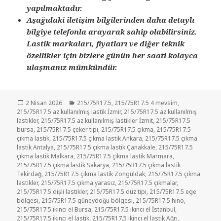
yapılmaktadır.
Aşağıdaki iletişim bilgilerinden daha detaylı
bilgiye telefonla arayarak sahip olabilirsiniz.
Lastik markaları, fiyatları ve diğer teknik
özellikler için bizlere günün her saati kolayca
ulaşmanız mümkündür.
Yayın
Kategoriler
2 Nisan 2026
215/75R17.5
,
215/75R17.5 4 mevsim
,
tarihi
215/75R17.5 az kullanılmış lastik İzmir
,
215/75R17.5 az kullanılmış
lastikler
,
215/75R17.5 az kullanılmış lastikler İzmit
,
215/75R17.5
bursa
,
215/75R17.5 çeker tipi
,
215/75R17.5 çıkma
,
215/75R17.5
çıkma lastik
,
215/75R17.5 çıkma lastik Ankara
,
215/75R17.5 çıkma
lastik Antalya
,
215/75R17.5 çıkma lastik Çanakkale
,
215/75R17.5
çıkma lastik Malkara
,
215/75R17.5 çıkma lastik Marmara
,
215/75R17.5 çıkma lastik Sakarya
,
215/75R17.5 çıkma lastik
Tekirdağ
,
215/75R17.5 çıkma lastik Zonguldak
,
215/75R17.5 çıkma
lastikler
,
215/75R17.5 çıkma yarasız
,
215/75R17.5 çıkmalar
,
215/75R17.5 dişli lastikler
,
215/75R17.5 düz tipi
,
215/75R17.5 ege
bölgesi
,
215/75R17.5 güneydoğu bölgesi
,
215/75R17.5 hino
,
215/75R17.5 ikinci el Bursa
,
215/75R17.5 ikinci el İstanbul
,
215/75R17.5 ikinci el lastik
,
215/75R17.5 ikinci el lastik Ağrı
,