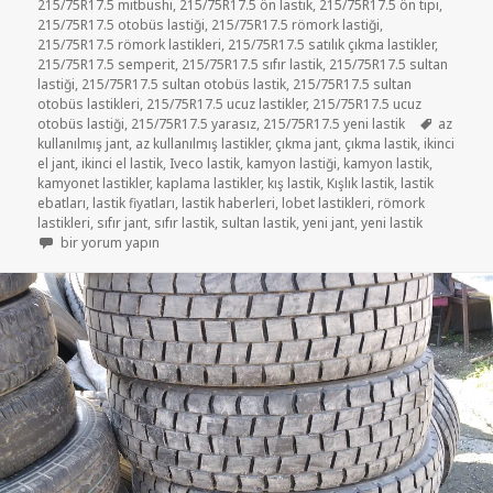
215/75R17.5 mitbushi
,
215/75R17.5 ön lastik
,
215/75R17.5 ön tipi
,
215/75R17.5 otobüs lastiği
,
215/75R17.5 römork lastiği
,
215/75R17.5 römork lastikleri
,
215/75R17.5 satılık çıkma lastikler
,
215/75R17.5 semperit
,
215/75R17.5 sıfır lastik
,
215/75R17.5 sultan
lastiği
,
215/75R17.5 sultan otobüs lastik
,
215/75R17.5 sultan
otobüs lastikleri
,
215/75R17.5 ucuz lastikler
,
215/75R17.5 ucuz
Etiketler
otobüs lastiği
,
215/75R17.5 yarasız
,
215/75R17.5 yeni lastik
az
kullanılmış jant
,
az kullanılmış lastikler
,
çıkma jant
,
çıkma lastik
,
ikinci
el jant
,
ikinci el lastik
,
Iveco lastik
,
kamyon lastiği
,
kamyon lastik
,
kamyonet lastikler
,
kaplama lastikler
,
kış lastik
,
Kışlık lastik
,
lastik
ebatları
,
lastik fiyatları
,
lastik haberleri
,
lobet lastikleri
,
römork
lastikleri
,
sıfır jant
,
sıfır lastik
,
sultan lastik
,
yeni jant
,
yeni lastik
215-75R17.5 ÇIKMA KAMYONET LASTİKLER için
bir yorum yapın