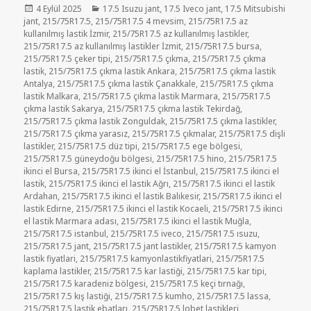
Yayın
Kategoriler
4 Eylül 2025
17.5 Isuzu jant
,
17.5 Iveco jant
,
17.5 Mitsubishi
tarihi
jant
,
215/75R17.5
,
215/75R17.5 4 mevsim
,
215/75R17.5 az
kullanılmış lastik İzmir
,
215/75R17.5 az kullanılmış lastikler
,
215/75R17.5 az kullanılmış lastikler İzmit
,
215/75R17.5 bursa
,
215/75R17.5 çeker tipi
,
215/75R17.5 çıkma
,
215/75R17.5 çıkma
lastik
,
215/75R17.5 çıkma lastik Ankara
,
215/75R17.5 çıkma lastik
Antalya
,
215/75R17.5 çıkma lastik Çanakkale
,
215/75R17.5 çıkma
lastik Malkara
,
215/75R17.5 çıkma lastik Marmara
,
215/75R17.5
çıkma lastik Sakarya
,
215/75R17.5 çıkma lastik Tekirdağ
,
215/75R17.5 çıkma lastik Zonguldak
,
215/75R17.5 çıkma lastikler
,
215/75R17.5 çıkma yarasız
,
215/75R17.5 çıkmalar
,
215/75R17.5 dişli
lastikler
,
215/75R17.5 düz tipi
,
215/75R17.5 ege bölgesi
,
215/75R17.5 güneydoğu bölgesi
,
215/75R17.5 hino
,
215/75R17.5
ikinci el Bursa
,
215/75R17.5 ikinci el İstanbul
,
215/75R17.5 ikinci el
lastik
,
215/75R17.5 ikinci el lastik Ağrı
,
215/75R17.5 ikinci el lastik
Ardahan
,
215/75R17.5 ikinci el lastik Balıkesir
,
215/75R17.5 ikinci el
lastik Edirne
,
215/75R17.5 ikinci el lastik Kocaeli
,
215/75R17.5 ikinci
el lastik Marmara adası
,
215/75R17.5 ikinci el lastik Muğla
,
215/75R17.5 istanbul
,
215/75R17.5 iveco
,
215/75R17.5 ısuzu
,
215/75R17.5 jant
,
215/75R17.5 jant lastikler
,
215/75R17.5 kamyon
lastik fiyatlari
,
215/75R17.5 kamyonlastikfiyatlari
,
215/75R17.5
kaplama lastikler
,
215/75R17.5 kar lastiği
,
215/75R17.5 kar tipi
,
215/75R17.5 karadeniz bölgesi
,
215/75R17.5 keçi tırnağı
,
215/75R17.5 kış lastiği
,
215/75R17.5 kumho
,
215/75R17.5 lassa
,
215/75R17.5 lastik ebatları
,
215/75R17.5 lobet lastikleri
,