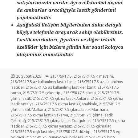
satışlarımızda vardır. Ayrıca İstanbul dışına
da ambarlar aracılığıyla lastik gönderimi
yapılmaktadır.
Aşağıdaki iletişim bilgilerinden daha detaylı
bilgiye telefonla arayarak sahip olabilirsiniz.
Lastik markaları, fiyatları ve diğer teknik
özellikler için bizlere günün her saati kolayca
ulaşmanız mümkündür.
Yayın
Kategoriler
26 Şubat 2026
215/75R17.5
,
215/75R17.5 4 mevsim
,
tarihi
215/75R17.5 az kullanılmış lastik İzmir
,
215/75R17.5 az kullanılmış
lastikler
,
215/75R17.5 az kullanılmış lastikler İzmit
,
215/75R17.5
bursa
,
215/75R17.5 çeker tipi
,
215/75R17.5 çıkma
,
215/75R17.5
çıkma lastik
,
215/75R17.5 çıkma lastik Ankara
,
215/75R17.5 çıkma
lastik Antalya
,
215/75R17.5 çıkma lastik Çanakkale
,
215/75R17.5
çıkma lastik Malkara
,
215/75R17.5 çıkma lastik Marmara
,
215/75R17.5 çıkma lastik Sakarya
,
215/75R17.5 çıkma lastik
Tekirdağ
,
215/75R17.5 çıkma lastik Zonguldak
,
215/75R17.5 çıkma
lastikler
,
215/75R17.5 çıkma yarasız
,
215/75R17.5 çıkmalar
,
215/75R17.5 dişli lastikler
,
215/75R17.5 düz tipi
,
215/75R17.5 ege
bölgesi
,
215/75R17.5 güneydoğu bölgesi
,
215/75R17.5 hino
,