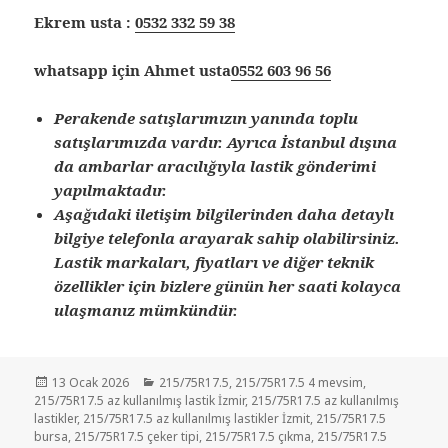
Ekrem usta :
0532 332 59 38
whatsapp için Ahmet usta
0552 603 96 56
Perakende satışlarımızın yanında toplu
satışlarımızda vardır. Ayrıca İstanbul dışına
da ambarlar aracılığıyla lastik gönderimi
yapılmaktadır.
Aşağıdaki iletişim bilgilerinden daha detaylı
bilgiye telefonla arayarak sahip olabilirsiniz.
Lastik markaları, fiyatları ve diğer teknik
özellikler için bizlere günün her saati kolayca
ulaşmanız mümkündür.
Yayın
Kategoriler
13 Ocak 2026
215/75R17.5
,
215/75R17.5 4 mevsim
,
tarihi
215/75R17.5 az kullanılmış lastik İzmir
,
215/75R17.5 az kullanılmış
lastikler
,
215/75R17.5 az kullanılmış lastikler İzmit
,
215/75R17.5
bursa
,
215/75R17.5 çeker tipi
,
215/75R17.5 çıkma
,
215/75R17.5