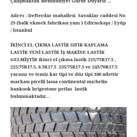
Çalışmaktan Memnuniyet Gurur Duyarız …
Adres : Defterdar mahallesi Savaklar caddesi No
29 (halk ekmek fabrikası yanı ) Edirnekapı / Eyüp
/ İstanbul
İKİNCİ EL ÇIKMA LASTİK SIFIR KAPLAMA
LASTİK YENİ LASTİK İŞ MAKİNE LASTİK
GELMİŞTİR ikinci el çıkma lastik 215/75R17.5 ,
225/75R17.5, 8.5R17.5 235/75R17.5 ve 245/70R17.5
yarasız ve temiz kar tipi ve düz tipi 100 adettir
markası pirelli lassa continental mıchelin
hankook brigestone petlas lastik
bulunmaktadır…