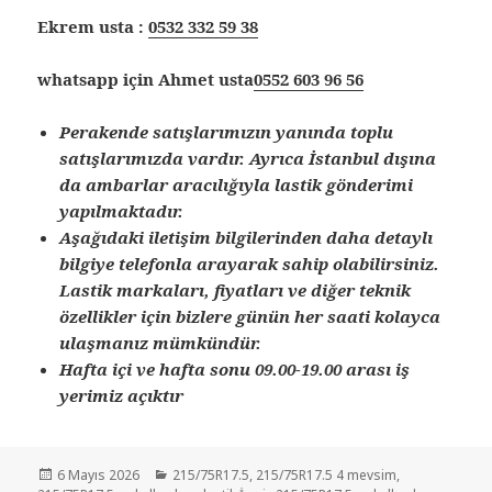
Ekrem usta :
0532 332 59 38
whatsapp için Ahmet usta
0552 603 96 56
Perakende satışlarımızın yanında toplu
satışlarımızda vardır. Ayrıca İstanbul dışına
da ambarlar aracılığıyla lastik gönderimi
yapılmaktadır.
Aşağıdaki iletişim bilgilerinden daha detaylı
bilgiye telefonla arayarak sahip olabilirsiniz.
Lastik markaları, fiyatları ve diğer teknik
özellikler için bizlere günün her saati kolayca
ulaşmanız mümkündür.
Hafta içi ve hafta sonu 09.00-19.00 arası iş
yerimiz açıktır
Yayın
Kategoriler
6 Mayıs 2026
215/75R17.5
,
215/75R17.5 4 mevsim
,