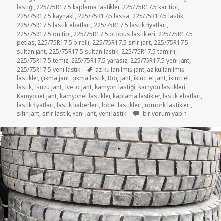
lastiği
,
225/75R17.5 kaplama lastikler
,
225/75R17.5 kar tipi
,
225/75R17.5 kaynaklı
,
225/75R17.5 lassa
,
225/75R17.5 lastik
,
225/75R17.5 lastik ebatları
,
225/75R17.5 lastik fiyatları
,
225/75R17.5 ön tipi
,
225/75R17.5 otobüs lastikleri
,
225/75R17.5
petlas
,
225/75R17.5 pirelli
,
225/75R17.5 sıfır jant
,
225/75R17.5
sultan jant
,
225/75R17.5 sultan lastik
,
225/75R17.5 tamirli
,
225/75R17.5 temiz
,
225/75R17.5 yarasız
,
225/75R17.5 yeni jant
,
Etiketler
225/75R17.5 yeni lastik
az kullanılmış jant
,
az kullanılmış
lastikler
,
çıkma jant
,
çıkma lastik
,
Doç jant
,
ikinci el jant
,
ikinci el
lastik
,
Isuzu jant
,
Iveco jant
,
kamyon lastiği
,
kamyon lastikleri
,
Kamyonet jant
,
kamyonet lastikler
,
kaplama lastikler
,
lastik ebatları
,
lastik fiyatları
,
lastik haberleri
,
lobet lastikleri
,
römork lastikleri
,
KAMYONET LASTİK PETLAS LA
sıfır jant
,
sıfır lastik
,
yeni jant
,
yeni lastik
bir yorum yapın