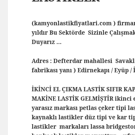
(kamyonlastikfiyatlari.com ) fir
yıldır Bu Sektörde Sizinle Çalış
Duyarız …
Adres : Defterdar mahallesi Savak
fabrikası yanı ) Edirnekapı / Eyüp /
İKİNCİ EL ÇIKMA LASTİK SIFIR KA
MAKİNE LASTİK GELMİŞTİR ikinci el
yarasız markası petlas çeker tipi la
kaynaklı lastikler düz tipi ve kar t
lastikler markaları lassa bridgesto