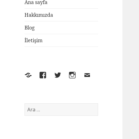
Ana sayfa
Hakkımızda
Blog
İletişim
Yelp
Facebook
Twitter
Instagram
E-
posta
Arama: