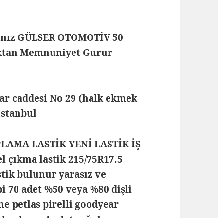
mamız GÜLSER OTOMOTİV 50
maktan Memnuniyet Gurur
lar caddesi No 29 (halk ekmek
 İstanbul
PLAMA LASTİK YENİ LASTİK İŞ
 çıkma lastik 215/75R17.5
stik bulunur yarasız ve
ipi 70 adet %50 veya %80 dişli
ne petlas pirelli goodyear