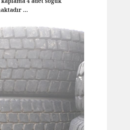
r kaplama 4 adet soğuk
maktadır …