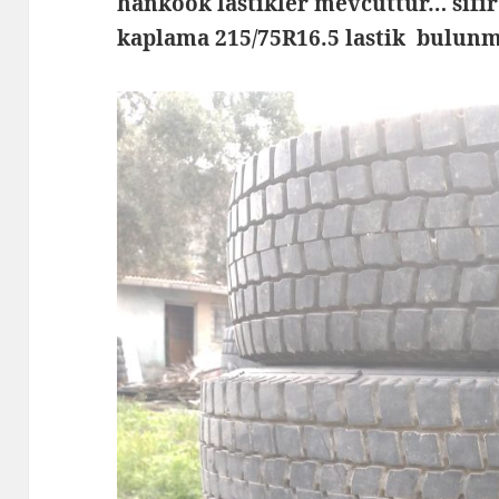
hankook lastikler mevcuttur… sıfı
kaplama 215/75R16.5 lastik bulun