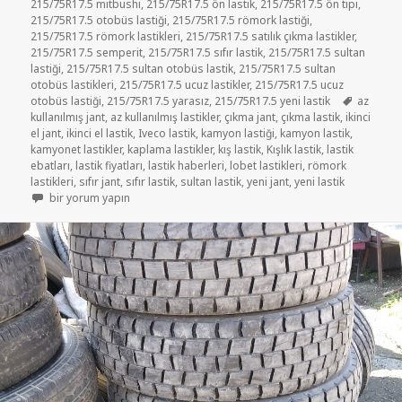
215/75R17.5 mitbushi
,
215/75R17.5 ön lastik
,
215/75R17.5 ön tipi
,
215/75R17.5 otobüs lastiği
,
215/75R17.5 römork lastiği
,
215/75R17.5 römork lastikleri
,
215/75R17.5 satılık çıkma lastikler
,
215/75R17.5 semperit
,
215/75R17.5 sıfır lastik
,
215/75R17.5 sultan
lastiği
,
215/75R17.5 sultan otobüs lastik
,
215/75R17.5 sultan
otobüs lastikleri
,
215/75R17.5 ucuz lastikler
,
215/75R17.5 ucuz
Etiketler
otobüs lastiği
,
215/75R17.5 yarasız
,
215/75R17.5 yeni lastik
az
kullanılmış jant
,
az kullanılmış lastikler
,
çıkma jant
,
çıkma lastik
,
ikinci
el jant
,
ikinci el lastik
,
Iveco lastik
,
kamyon lastiği
,
kamyon lastik
,
kamyonet lastikler
,
kaplama lastikler
,
kış lastik
,
Kışlık lastik
,
lastik
ebatları
,
lastik fiyatları
,
lastik haberleri
,
lobet lastikleri
,
römork
lastikleri
,
sıfır jant
,
sıfır lastik
,
sultan lastik
,
yeni jant
,
yeni lastik
215-75R17.5 ÇIKMA KAMYONET LASTİKLER için
bir yorum yapın