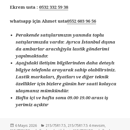
Ekrem usta :
0532 332 59 38
whatsapp için Ahmet usta
0552 603 96 56
Perakende satışlarımızın yanında toplu
satışlarımızda vardır. Ayrıca İstanbul dışına
da ambarlar aracılığıyla lastik gönderimi
yapılmaktadır.
Aşağıdaki iletişim bilgilerinden daha detaylı
bilgiye telefonla arayarak sahip olabilirsiniz.
Lastik markaları, fiyatları ve diğer teknik
özellikler için bizlere günün her saati kolayca
ulaşmanız mümkündür.
Hafta içi ve hafta sonu 09.00-19.00 arası iş
yerimiz açıktır
Yayın
Kategoriler
6 Mayıs 2026
215/75R17.5
,
215/75R17.5 4 mevsim
,