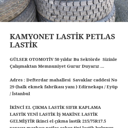
KAMYONET LASTİK PETLAS
LASTİK
GÜLSER OTOMOTİV 50 yıldır Bu Sektörde Sizinle
Çalışmaktan Memnuniyet Gurur Duyarız …
Adres : Defterdar mahallesi Savaklar caddesi No
29 (halk ekmek fabrikası yanı ) Edirnekapı / Eyüp
/ İstanbul
İKİNCİ EL ÇIKMA LASTİK SIFIR KAPLAMA
LASTİK YENİ LASTİK İŞ MAKİNE LASTİK
GELMİŞTİR ikinci el çıkma lastik 215/75R17.5
yarasız markası petlas çeker tipi lastik bulunur