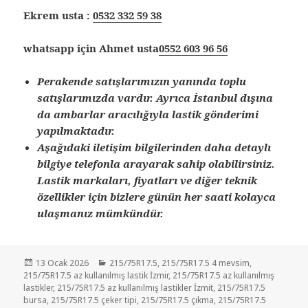
Ekrem usta :
0532 332 59 38
whatsapp için Ahmet usta
0552 603 96 56
Perakende satışlarımızın yanında toplu
satışlarımızda vardır. Ayrıca İstanbul dışına
da ambarlar aracılığıyla lastik gönderimi
yapılmaktadır.
Aşağıdaki iletişim bilgilerinden daha detaylı
bilgiye telefonla arayarak sahip olabilirsiniz.
Lastik markaları, fiyatları ve diğer teknik
özellikler için bizlere günün her saati kolayca
ulaşmanız mümkündür.
Yayın
Kategoriler
13 Ocak 2026
215/75R17.5
,
215/75R17.5 4 mevsim
,
tarihi
215/75R17.5 az kullanılmış lastik İzmir
,
215/75R17.5 az kullanılmış
lastikler
,
215/75R17.5 az kullanılmış lastikler İzmit
,
215/75R17.5
bursa
,
215/75R17.5 çeker tipi
,
215/75R17.5 çıkma
,
215/75R17.5