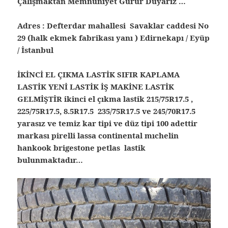
Çalışmaktan Memnuniyet Gurur Duyarız …
Adres : Defterdar mahallesi Savaklar caddesi No
29 (halk ekmek fabrikası yanı ) Edirnekapı / Eyüp
/ İstanbul
İKİNCİ EL ÇIKMA LASTİK SIFIR KAPLAMA
LASTİK YENİ LASTİK İŞ MAKİNE LASTİK
GELMİŞTİR ikinci el çıkma lastik 215/75R17.5 ,
225/75R17.5, 8.5R17.5 235/75R17.5 ve 245/70R17.5
yarasız ve temiz kar tipi ve düz tipi 100 adettir
markası pirelli lassa continental mıchelin
hankook brigestone petlas lastik
bulunmaktadır…