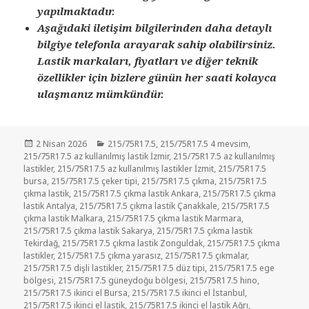
yapılmaktadır.
Aşağıdaki iletişim bilgilerinden daha detaylı
bilgiye telefonla arayarak sahip olabilirsiniz.
Lastik markaları, fiyatları ve diğer teknik
özellikler için bizlere günün her saati kolayca
ulaşmanız mümkündür.
Yayın
Kategoriler
2 Nisan 2026
215/75R17.5
,
215/75R17.5 4 mevsim
,
tarihi
215/75R17.5 az kullanılmış lastik İzmir
,
215/75R17.5 az kullanılmış
lastikler
,
215/75R17.5 az kullanılmış lastikler İzmit
,
215/75R17.5
bursa
,
215/75R17.5 çeker tipi
,
215/75R17.5 çıkma
,
215/75R17.5
çıkma lastik
,
215/75R17.5 çıkma lastik Ankara
,
215/75R17.5 çıkma
lastik Antalya
,
215/75R17.5 çıkma lastik Çanakkale
,
215/75R17.5
çıkma lastik Malkara
,
215/75R17.5 çıkma lastik Marmara
,
215/75R17.5 çıkma lastik Sakarya
,
215/75R17.5 çıkma lastik
Tekirdağ
,
215/75R17.5 çıkma lastik Zonguldak
,
215/75R17.5 çıkma
lastikler
,
215/75R17.5 çıkma yarasız
,
215/75R17.5 çıkmalar
,
215/75R17.5 dişli lastikler
,
215/75R17.5 düz tipi
,
215/75R17.5 ege
bölgesi
,
215/75R17.5 güneydoğu bölgesi
,
215/75R17.5 hino
,
215/75R17.5 ikinci el Bursa
,
215/75R17.5 ikinci el İstanbul
,
215/75R17.5 ikinci el lastik
,
215/75R17.5 ikinci el lastik Ağrı
,