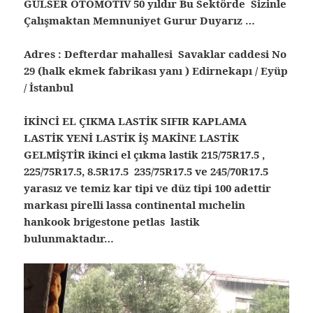
GÜLSER OTOMOTİV 50 yıldır Bu Sektörde Sizinle
Çalışmaktan Memnuniyet Gurur Duyarız …
Adres : Defterdar mahallesi Savaklar caddesi No
29 (halk ekmek fabrikası yanı ) Edirnekapı / Eyüp
/ İstanbul
İKİNCİ EL ÇIKMA LASTİK SIFIR KAPLAMA
LASTİK YENİ LASTİK İŞ MAKİNE LASTİK
GELMİŞTİR ikinci el çıkma lastik 215/75R17.5 ,
225/75R17.5, 8.5R17.5 235/75R17.5 ve 245/70R17.5
yarasız ve temiz kar tipi ve düz tipi 100 adettir
markası pirelli lassa continental mıchelin
hankook brigestone petlas lastik
bulunmaktadır…