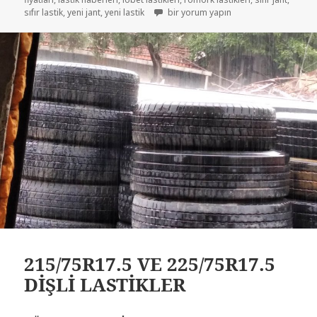
215-75R17.5 İKİNCİ EL ÇIKMA PETLAS Ç
sıfır lastik
,
yeni jant
,
yeni lastik
bir yorum yapın
215/75R17.5 VE 225/75R17.5
DİŞLİ LASTİKLER