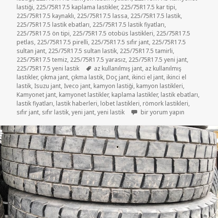
lastiği
,
225/75R17.5 kaplama lastikler
,
225/75R17.5 kar tipi
,
225/75R17.5 kaynaklı
,
225/75R17.5 lassa
,
225/75R17.5 lastik
,
225/75R17.5 lastik ebatları
,
225/75R17.5 lastik fiyatları
,
225/75R17.5 ön tipi
,
225/75R17.5 otobüs lastikleri
,
225/75R17.5
petlas
,
225/75R17.5 pirelli
,
225/75R17.5 sıfır jant
,
225/75R17.5
sultan jant
,
225/75R17.5 sultan lastik
,
225/75R17.5 tamirli
,
225/75R17.5 temiz
,
225/75R17.5 yarasız
,
225/75R17.5 yeni jant
,
Etiketler
225/75R17.5 yeni lastik
az kullanılmış jant
,
az kullanılmış
lastikler
,
çıkma jant
,
çıkma lastik
,
Doç jant
,
ikinci el jant
,
ikinci el
lastik
,
Isuzu jant
,
Iveco jant
,
kamyon lastiği
,
kamyon lastikleri
,
Kamyonet jant
,
kamyonet lastikler
,
kaplama lastikler
,
lastik ebatları
,
lastik fiyatları
,
lastik haberleri
,
lobet lastikleri
,
römork lastikleri
,
KAMYONET LASTİK PETLAS LA
sıfır jant
,
sıfır lastik
,
yeni jant
,
yeni lastik
bir yorum yapın