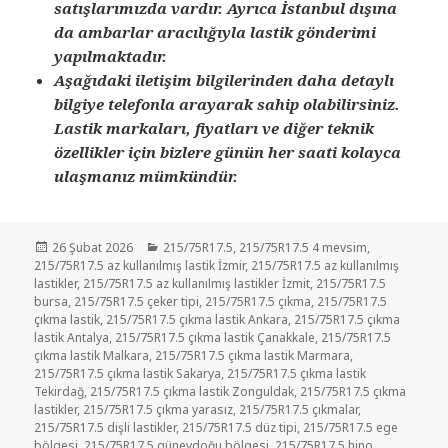
satışlarımızda vardır. Ayrıca İstanbul dışına
da ambarlar aracılığıyla lastik gönderimi
yapılmaktadır.
Aşağıdaki iletişim bilgilerinden daha detaylı
bilgiye telefonla arayarak sahip olabilirsiniz.
Lastik markaları, fiyatları ve diğer teknik
özellikler için bizlere günün her saati kolayca
ulaşmanız mümkündür.
Yayın
Kategoriler
26 Şubat 2026
215/75R17.5
,
215/75R17.5 4 mevsim
,
tarihi
215/75R17.5 az kullanılmış lastik İzmir
,
215/75R17.5 az kullanılmış
lastikler
,
215/75R17.5 az kullanılmış lastikler İzmit
,
215/75R17.5
bursa
,
215/75R17.5 çeker tipi
,
215/75R17.5 çıkma
,
215/75R17.5
çıkma lastik
,
215/75R17.5 çıkma lastik Ankara
,
215/75R17.5 çıkma
lastik Antalya
,
215/75R17.5 çıkma lastik Çanakkale
,
215/75R17.5
çıkma lastik Malkara
,
215/75R17.5 çıkma lastik Marmara
,
215/75R17.5 çıkma lastik Sakarya
,
215/75R17.5 çıkma lastik
Tekirdağ
,
215/75R17.5 çıkma lastik Zonguldak
,
215/75R17.5 çıkma
lastikler
,
215/75R17.5 çıkma yarasız
,
215/75R17.5 çıkmalar
,
215/75R17.5 dişli lastikler
,
215/75R17.5 düz tipi
,
215/75R17.5 ege
bölgesi
,
215/75R17.5 güneydoğu bölgesi
,
215/75R17.5 hino
,