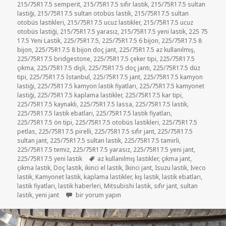
215/75R17.5 semperit
,
215/75R17.5 sıfır lastik
,
215/75R17.5 sultan
lastiği
,
215/75R17.5 sultan otobüs lastik
,
215/75R17.5 sultan
otobüs lastikleri
,
215/75R17.5 ucuz lastikler
,
215/75R17.5 ucuz
otobüs lastiği
,
215/75R17.5 yarasız
,
215/75R17.5 yeni lastik
,
225 75
17.5 Yeni Lastik
,
225/75R17.5
,
225/75R17.5 6 bijon
,
225/75R17.5 8
bijon
,
225/75R17.5 8 bijon doç jant
,
225/75R17.5 az kullanılmış
,
225/75R17.5 bridgestone
,
225/75R17.5 çeker tipi
,
225/75R17.5
çıkma
,
225/75R17.5 dişli
,
225/75R17.5 doç jantı
,
225/75R17.5 düz
tipi
,
225/75R17.5 İstanbul
,
225/75R17.5 jant
,
225/75R17.5 kamyon
lastiği
,
225/75R17.5 kamyon lastik fiyatları
,
225/75R17.5 kamyonet
lastiği
,
225/75R17.5 kaplama lastikler
,
225/75R17.5 kar tipi
,
225/75R17.5 kaynaklı
,
225/75R17.5 lassa
,
225/75R17.5 lastik
,
225/75R17.5 lastik ebatları
,
225/75R17.5 lastik fiyatları
,
225/75R17.5 ön tipi
,
225/75R17.5 otobüs lastikleri
,
225/75R17.5
petlas
,
225/75R17.5 pirelli
,
225/75R17.5 sıfır jant
,
225/75R17.5
sultan jant
,
225/75R17.5 sultan lastik
,
225/75R17.5 tamirli
,
225/75R17.5 temiz
,
225/75R17.5 yarasız
,
225/75R17.5 yeni jant
,
Etiketler
225/75R17.5 yeni lastik
az kullanılmış lastikler
,
çıkma jant
,
çıkma lastik
,
Doç lastik
,
ikinci el lastik
,
İkinci jant
,
Isuzu lastik
,
Iveco
lastik
,
Kamyonet lastik
,
kaplama lastikler
,
kış lastik
,
lastik ebatları
,
lastik fiyatları
,
lastik haberleri
,
Mitsubishi lastik
,
sıfır jant
,
sultan
215/75R17.5 VE 225/75R17.5 DİŞLİ LASTİKLER için
lastik
,
yeni jant
bir yorum yapın