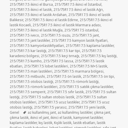
215/75R17.5 ikinci el Bursa
,
215/75R17.5 ikinci el İstanbul
,
215/75R17.5 ikinci el lastik
,
215/75R17.5 ikinci el lastik Ağrı
,
215/75R17.5 ikinci el lastik Ardahan
,
215/75R17.5 ikinci el lastik
Balıkesir
,
215/75R17.5 ikinci el lastik Edirne
,
215/75R17.5 ikinci el
lastik Kocaeli
,
215/75R17.5 ikinci el lastik Marmara adası
,
215/75R17.5 ikinci el lastik Muğla
,
215/75R17.5 istanbul
,
215/75R17.5 iveco
,
215/75R17.5 ısuzu
,
215/75R17.5 jant
,
215/75R17.5 jant lastikler
,
215/75R17.5 kamyon lastik fiyatlari
,
215/75R17.5 kamyonlastikfiyatlari
,
215/75R17.5 kaplama lastikler
,
215/75R17.5 kar lastiği
,
215/75R17.5 kar tipi
,
215/75R17.5
karadeniz bölgesi
,
215/75R17.5 keçi tırnağı
,
215/75R17.5 kış lastiği
,
215/75R17.5 kumho
,
215/75R17.5 lassa
,
215/75R17.5 lastik
ebatları
,
215/75R17.5 lobet lastikleri
,
215/75R17.5 M+S lastik
,
215/75R17.5 man lastikleri
,
215/75R17.5 marmara bölgesi
,
215/75R17.5 mitbushi
,
215/75R17.5 ön lastik
,
215/75R17.5 ön tipi
,
215/75R17.5 otobüs lastiği
,
215/75R17.5 römork lastiği
,
215/75R17.5 römork lastikleri
,
215/75R17.5 satılık çıkma lastikler
,
215/75R17.5 semperit
,
215/75R17.5 sıfır lastik
,
215/75R17.5 sultan
lastiği
,
215/75R17.5 sultan otobüs lastik
,
215/75R17.5 sultan
otobüs lastikleri
,
215/75R17.5 ucuz lastikler
,
215/75R17.5 ucuz
otobüs lastiği
,
215/75R17.5 yarasız
,
215/75R17.5 yeni lastik
,
Etiketler
Genel
az kullanılmış jant
,
az kullanılmış lastikler
,
çıkma jant
,
çıkma lastik
,
ikinci el jant
,
ikinci el lastik
,
kamyonet lastikler
,
kaplama lastikler
,
kış lastik
,
Kışlık lastik
,
lastik ebatları
,
lastik
fiyatları
,
lastik haberleri
,
lobet lastikleri
,
römork lastikleri
,
sıfır jant
,