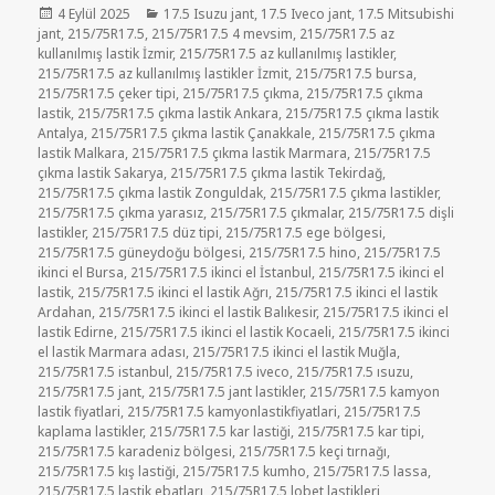
Yayın
Kategoriler
4 Eylül 2025
17.5 Isuzu jant
,
17.5 Iveco jant
,
17.5 Mitsubishi
tarihi
jant
,
215/75R17.5
,
215/75R17.5 4 mevsim
,
215/75R17.5 az
kullanılmış lastik İzmir
,
215/75R17.5 az kullanılmış lastikler
,
215/75R17.5 az kullanılmış lastikler İzmit
,
215/75R17.5 bursa
,
215/75R17.5 çeker tipi
,
215/75R17.5 çıkma
,
215/75R17.5 çıkma
lastik
,
215/75R17.5 çıkma lastik Ankara
,
215/75R17.5 çıkma lastik
Antalya
,
215/75R17.5 çıkma lastik Çanakkale
,
215/75R17.5 çıkma
lastik Malkara
,
215/75R17.5 çıkma lastik Marmara
,
215/75R17.5
çıkma lastik Sakarya
,
215/75R17.5 çıkma lastik Tekirdağ
,
215/75R17.5 çıkma lastik Zonguldak
,
215/75R17.5 çıkma lastikler
,
215/75R17.5 çıkma yarasız
,
215/75R17.5 çıkmalar
,
215/75R17.5 dişli
lastikler
,
215/75R17.5 düz tipi
,
215/75R17.5 ege bölgesi
,
215/75R17.5 güneydoğu bölgesi
,
215/75R17.5 hino
,
215/75R17.5
ikinci el Bursa
,
215/75R17.5 ikinci el İstanbul
,
215/75R17.5 ikinci el
lastik
,
215/75R17.5 ikinci el lastik Ağrı
,
215/75R17.5 ikinci el lastik
Ardahan
,
215/75R17.5 ikinci el lastik Balıkesir
,
215/75R17.5 ikinci el
lastik Edirne
,
215/75R17.5 ikinci el lastik Kocaeli
,
215/75R17.5 ikinci
el lastik Marmara adası
,
215/75R17.5 ikinci el lastik Muğla
,
215/75R17.5 istanbul
,
215/75R17.5 iveco
,
215/75R17.5 ısuzu
,
215/75R17.5 jant
,
215/75R17.5 jant lastikler
,
215/75R17.5 kamyon
lastik fiyatlari
,
215/75R17.5 kamyonlastikfiyatlari
,
215/75R17.5
kaplama lastikler
,
215/75R17.5 kar lastiği
,
215/75R17.5 kar tipi
,
215/75R17.5 karadeniz bölgesi
,
215/75R17.5 keçi tırnağı
,
215/75R17.5 kış lastiği
,
215/75R17.5 kumho
,
215/75R17.5 lassa
,
215/75R17.5 lastik ebatları
,
215/75R17.5 lobet lastikleri
,