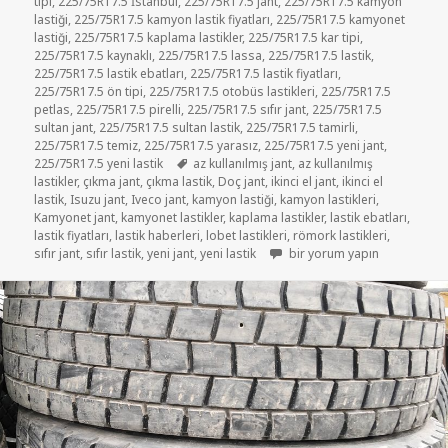
tipi
,
225/75R17.5 İstanbul
,
225/75R17.5 jant
,
225/75R17.5 kamyon
lastiği
,
225/75R17.5 kamyon lastik fiyatları
,
225/75R17.5 kamyonet
lastiği
,
225/75R17.5 kaplama lastikler
,
225/75R17.5 kar tipi
,
225/75R17.5 kaynaklı
,
225/75R17.5 lassa
,
225/75R17.5 lastik
,
225/75R17.5 lastik ebatları
,
225/75R17.5 lastik fiyatları
,
225/75R17.5 ön tipi
,
225/75R17.5 otobüs lastikleri
,
225/75R17.5
petlas
,
225/75R17.5 pirelli
,
225/75R17.5 sıfır jant
,
225/75R17.5
sultan jant
,
225/75R17.5 sultan lastik
,
225/75R17.5 tamirli
,
225/75R17.5 temiz
,
225/75R17.5 yarasız
,
225/75R17.5 yeni jant
,
Etiketler
225/75R17.5 yeni lastik
az kullanılmış jant
,
az kullanılmış
lastikler
,
çıkma jant
,
çıkma lastik
,
Doç jant
,
ikinci el jant
,
ikinci el
lastik
,
Isuzu jant
,
Iveco jant
,
kamyon lastiği
,
kamyon lastikleri
,
Kamyonet jant
,
kamyonet lastikler
,
kaplama lastikler
,
lastik ebatları
,
lastik fiyatları
,
lastik haberleri
,
lobet lastikleri
,
römork lastikleri
,
KAMYONET LASTİK PETLAS LA
sıfır jant
,
sıfır lastik
,
yeni jant
,
yeni lastik
bir yorum yapın