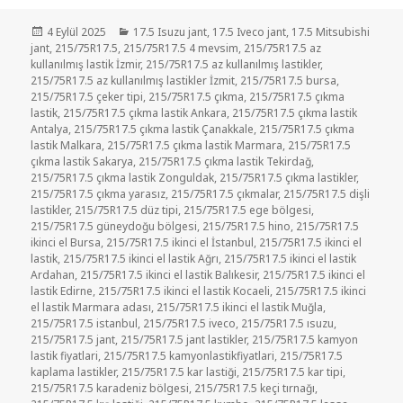
Yayın
Kategoriler
4 Eylül 2025
17.5 Isuzu jant
,
17.5 Iveco jant
,
17.5 Mitsubishi
tarihi
jant
,
215/75R17.5
,
215/75R17.5 4 mevsim
,
215/75R17.5 az
kullanılmış lastik İzmir
,
215/75R17.5 az kullanılmış lastikler
,
215/75R17.5 az kullanılmış lastikler İzmit
,
215/75R17.5 bursa
,
215/75R17.5 çeker tipi
,
215/75R17.5 çıkma
,
215/75R17.5 çıkma
lastik
,
215/75R17.5 çıkma lastik Ankara
,
215/75R17.5 çıkma lastik
Antalya
,
215/75R17.5 çıkma lastik Çanakkale
,
215/75R17.5 çıkma
lastik Malkara
,
215/75R17.5 çıkma lastik Marmara
,
215/75R17.5
çıkma lastik Sakarya
,
215/75R17.5 çıkma lastik Tekirdağ
,
215/75R17.5 çıkma lastik Zonguldak
,
215/75R17.5 çıkma lastikler
,
215/75R17.5 çıkma yarasız
,
215/75R17.5 çıkmalar
,
215/75R17.5 dişli
lastikler
,
215/75R17.5 düz tipi
,
215/75R17.5 ege bölgesi
,
215/75R17.5 güneydoğu bölgesi
,
215/75R17.5 hino
,
215/75R17.5
ikinci el Bursa
,
215/75R17.5 ikinci el İstanbul
,
215/75R17.5 ikinci el
lastik
,
215/75R17.5 ikinci el lastik Ağrı
,
215/75R17.5 ikinci el lastik
Ardahan
,
215/75R17.5 ikinci el lastik Balıkesir
,
215/75R17.5 ikinci el
lastik Edirne
,
215/75R17.5 ikinci el lastik Kocaeli
,
215/75R17.5 ikinci
el lastik Marmara adası
,
215/75R17.5 ikinci el lastik Muğla
,
215/75R17.5 istanbul
,
215/75R17.5 iveco
,
215/75R17.5 ısuzu
,
215/75R17.5 jant
,
215/75R17.5 jant lastikler
,
215/75R17.5 kamyon
lastik fiyatlari
,
215/75R17.5 kamyonlastikfiyatlari
,
215/75R17.5
kaplama lastikler
,
215/75R17.5 kar lastiği
,
215/75R17.5 kar tipi
,
215/75R17.5 karadeniz bölgesi
,
215/75R17.5 keçi tırnağı
,