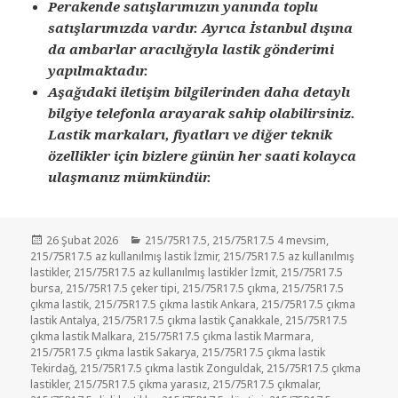
Perakende satışlarımızın yanında toplu
satışlarımızda vardır. Ayrıca İstanbul dışına
da ambarlar aracılığıyla lastik gönderimi
yapılmaktadır.
Aşağıdaki iletişim bilgilerinden daha detaylı
bilgiye telefonla arayarak sahip olabilirsiniz.
Lastik markaları, fiyatları ve diğer teknik
özellikler için bizlere günün her saati kolayca
ulaşmanız mümkündür.
Yayın
Kategoriler
26 Şubat 2026
215/75R17.5
,
215/75R17.5 4 mevsim
,
tarihi
215/75R17.5 az kullanılmış lastik İzmir
,
215/75R17.5 az kullanılmış
lastikler
,
215/75R17.5 az kullanılmış lastikler İzmit
,
215/75R17.5
bursa
,
215/75R17.5 çeker tipi
,
215/75R17.5 çıkma
,
215/75R17.5
çıkma lastik
,
215/75R17.5 çıkma lastik Ankara
,
215/75R17.5 çıkma
lastik Antalya
,
215/75R17.5 çıkma lastik Çanakkale
,
215/75R17.5
çıkma lastik Malkara
,
215/75R17.5 çıkma lastik Marmara
,
215/75R17.5 çıkma lastik Sakarya
,
215/75R17.5 çıkma lastik
Tekirdağ
,
215/75R17.5 çıkma lastik Zonguldak
,
215/75R17.5 çıkma
lastikler
,
215/75R17.5 çıkma yarasız
,
215/75R17.5 çıkmalar
,