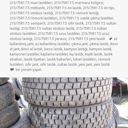
215/75R17.5 man lastikleri
,
215/75R17.5 marmara bölgesi
,
215/75R17.5 mitbushi
,
215/75R17.5 ön lastik
,
215/75R17.5 ön tipi
,
215/75R17.5 otobüs lastiği
,
215/75R17.5 römork lastiği
,
215/75R17.5 römork lastikleri
,
215/75R17.5 satılık çıkma lastikler
,
215/75R17.5 semperit
,
215/75R17.5 sıfır lastik
,
215/75R17.5 sultan
lastiği
,
215/75R17.5 sultan otobüs lastik
,
215/75R17.5 sultan
otobüs lastikleri
,
215/75R17.5 ucuz lastikler
,
215/75R17.5 ucuz
Etiketler
otobüs lastiği
,
215/75R17.5 yarasız
,
215/75R17.5 yeni lastik
az
kullanılmış jant
,
az kullanılmış lastikler
,
çıkma jant
,
çıkma lastik
,
ikinci
el jant
,
ikinci el lastik
,
Iveco lastik
,
kamyon lastiği
,
kamyon lastik
,
kamyonet lastikler
,
kaplama lastikler
,
kış lastik
,
Kışlık lastik
,
lastik
ebatları
,
lastik fiyatları
,
lastik haberleri
,
lobet lastikleri
,
römork
lastikleri
,
sıfır jant
,
sıfır lastik
,
sultan lastik
,
yeni jant
,
yeni lastik
215-75R17.5 ÇIKMA KAMYONET LASTİKLER için
bir yorum yapın