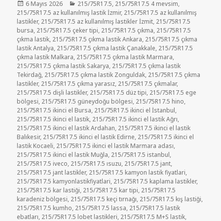
Yayın
Kategoriler
6 Mayıs 2026
215/75R17.5
,
215/75R17.5 4 mevsim
,
tarihi
215/75R17.5 az kullanılmış lastik İzmir
,
215/75R17.5 az kullanılmış
lastikler
,
215/75R17.5 az kullanılmış lastikler İzmit
,
215/75R17.5
bursa
,
215/75R17.5 çeker tipi
,
215/75R17.5 çıkma
,
215/75R17.5
çıkma lastik
,
215/75R17.5 çıkma lastik Ankara
,
215/75R17.5 çıkma
lastik Antalya
,
215/75R17.5 çıkma lastik Çanakkale
,
215/75R17.5
çıkma lastik Malkara
,
215/75R17.5 çıkma lastik Marmara
,
215/75R17.5 çıkma lastik Sakarya
,
215/75R17.5 çıkma lastik
Tekirdağ
,
215/75R17.5 çıkma lastik Zonguldak
,
215/75R17.5 çıkma
lastikler
,
215/75R17.5 çıkma yarasız
,
215/75R17.5 çıkmalar
,
215/75R17.5 dişli lastikler
,
215/75R17.5 düz tipi
,
215/75R17.5 ege
bölgesi
,
215/75R17.5 güneydoğu bölgesi
,
215/75R17.5 hino
,
215/75R17.5 ikinci el Bursa
,
215/75R17.5 ikinci el İstanbul
,
215/75R17.5 ikinci el lastik
,
215/75R17.5 ikinci el lastik Ağrı
,
215/75R17.5 ikinci el lastik Ardahan
,
215/75R17.5 ikinci el lastik
Balıkesir
,
215/75R17.5 ikinci el lastik Edirne
,
215/75R17.5 ikinci el
lastik Kocaeli
,
215/75R17.5 ikinci el lastik Marmara adası
,
215/75R17.5 ikinci el lastik Muğla
,
215/75R17.5 istanbul
,
215/75R17.5 iveco
,
215/75R17.5 ısuzu
,
215/75R17.5 jant
,
215/75R17.5 jant lastikler
,
215/75R17.5 kamyon lastik fiyatlari
,
215/75R17.5 kamyonlastikfiyatlari
,
215/75R17.5 kaplama lastikler
,
215/75R17.5 kar lastiği
,
215/75R17.5 kar tipi
,
215/75R17.5
karadeniz bölgesi
,
215/75R17.5 keçi tırnağı
,
215/75R17.5 kış lastiği
,
215/75R17.5 kumho
,
215/75R17.5 lassa
,
215/75R17.5 lastik
ebatları
,
215/75R17.5 lobet lastikleri
,
215/75R17.5 M+S lastik
,