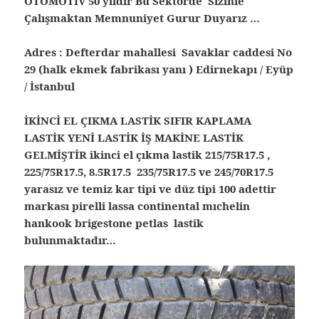
OTOMOTİV 50 yıldır Bu Sektörde Sizinle
Çalışmaktan Memnuniyet Gurur Duyarız …
Adres : Defterdar mahallesi Savaklar caddesi No
29 (halk ekmek fabrikası yanı ) Edirnekapı / Eyüp
/ İstanbul
İKİNCİ EL ÇIKMA LASTİK SIFIR KAPLAMA
LASTİK YENİ LASTİK İŞ MAKİNE LASTİK
GELMİŞTİR ikinci el çıkma lastik 215/75R17.5 ,
225/75R17.5, 8.5R17.5 235/75R17.5 ve 245/70R17.5
yarasız ve temiz kar tipi ve düz tipi 100 adettir
markası pirelli lassa continental mıchelin
hankook brigestone petlas lastik
bulunmaktadır…