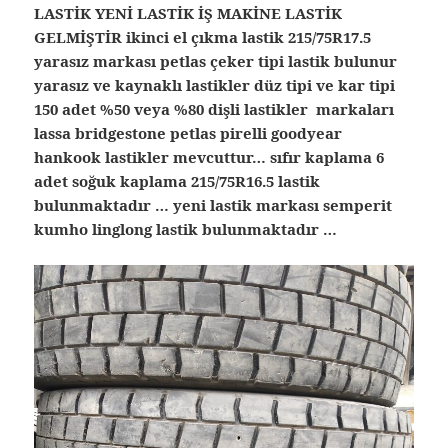
LASTİK YENİ LASTİK İŞ MAKİNE LASTİK
GELMİŞTİR ikinci el çıkma lastik 215/75R17.5
yarasız markası petlas çeker tipi lastik bulunur
yarasız ve kaynaklı lastikler düz tipi ve kar tipi
150 adet %50 veya %80 dişli lastikler markaları
lassa bridgestone petlas pirelli goodyear
hankook lastikler mevcuttur… sıfır kaplama 6
adet soğuk kaplama 215/75R16.5 lastik
bulunmaktadır … yeni lastik markası semperit
kumho linglong lastik bulunmaktadır …