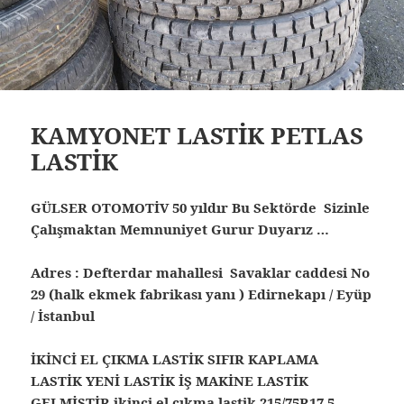
KAMYONET LASTİK PETLAS
LASTİK
GÜLSER OTOMOTİV 50 yıldır Bu Sektörde Sizinle
Çalışmaktan Memnuniyet Gurur Duyarız …
Adres : Defterdar mahallesi Savaklar caddesi No
29 (halk ekmek fabrikası yanı ) Edirnekapı / Eyüp
/ İstanbul
İKİNCİ EL ÇIKMA LASTİK SIFIR KAPLAMA
LASTİK YENİ LASTİK İŞ MAKİNE LASTİK
GELMİŞTİR ikinci el çıkma lastik 215/75R17.5