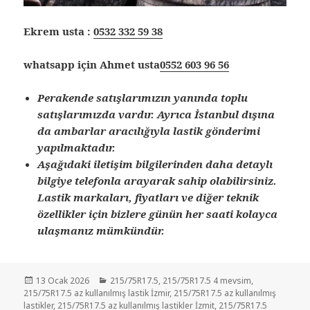
Ekrem usta :
0532 332 59 38
whatsapp için Ahmet usta
0552 603 96 56
Perakende satışlarımızın yanında toplu
satışlarımızda vardır. Ayrıca İstanbul dışına
da ambarlar aracılığıyla lastik gönderimi
yapılmaktadır.
Aşağıdaki iletişim bilgilerinden daha detaylı
bilgiye telefonla arayarak sahip olabilirsiniz.
Lastik markaları, fiyatları ve diğer teknik
özellikler için bizlere günün her saati kolayca
ulaşmanız mümkündür.
Yayın
Kategoriler
13 Ocak 2026
215/75R17.5
,
215/75R17.5 4 mevsim
,
tarihi
215/75R17.5 az kullanılmış lastik İzmir
,
215/75R17.5 az kullanılmış
lastikler
,
215/75R17.5 az kullanılmış lastikler İzmit
,
215/75R17.5