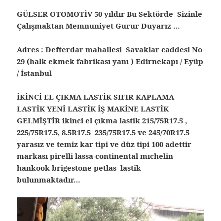
GÜLSER OTOMOTİV 50 yıldır Bu Sektörde Sizinle
Çalışmaktan Memnuniyet Gurur Duyarız …
Adres : Defterdar mahallesi Savaklar caddesi No
29 (halk ekmek fabrikası yanı ) Edirnekapı / Eyüp
/ İstanbul
İKİNCİ EL ÇIKMA LASTİK SIFIR KAPLAMA
LASTİK YENİ LASTİK İŞ MAKİNE LASTİK
GELMİŞTİR ikinci el çıkma lastik 215/75R17.5 ,
225/75R17.5, 8.5R17.5 235/75R17.5 ve 245/70R17.5
yarasız ve temiz kar tipi ve düz tipi 100 adettir
markası pirelli lassa continental mıchelin
hankook brigestone petlas lastik
bulunmaktadır…