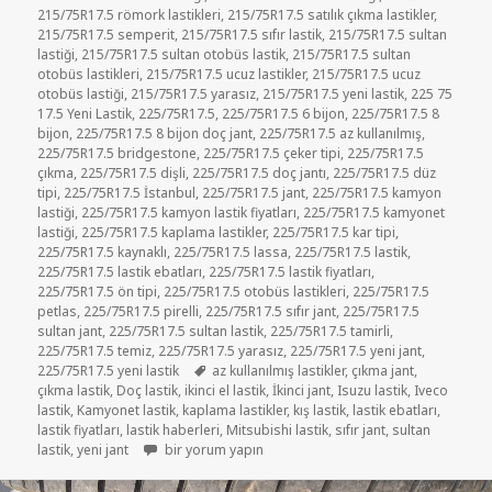
215/75R17.5 römork lastikleri
,
215/75R17.5 satılık çıkma lastikler
,
215/75R17.5 semperit
,
215/75R17.5 sıfır lastik
,
215/75R17.5 sultan
lastiği
,
215/75R17.5 sultan otobüs lastik
,
215/75R17.5 sultan
otobüs lastikleri
,
215/75R17.5 ucuz lastikler
,
215/75R17.5 ucuz
otobüs lastiği
,
215/75R17.5 yarasız
,
215/75R17.5 yeni lastik
,
225 75
17.5 Yeni Lastik
,
225/75R17.5
,
225/75R17.5 6 bijon
,
225/75R17.5 8
bijon
,
225/75R17.5 8 bijon doç jant
,
225/75R17.5 az kullanılmış
,
225/75R17.5 bridgestone
,
225/75R17.5 çeker tipi
,
225/75R17.5
çıkma
,
225/75R17.5 dişli
,
225/75R17.5 doç jantı
,
225/75R17.5 düz
tipi
,
225/75R17.5 İstanbul
,
225/75R17.5 jant
,
225/75R17.5 kamyon
lastiği
,
225/75R17.5 kamyon lastik fiyatları
,
225/75R17.5 kamyonet
lastiği
,
225/75R17.5 kaplama lastikler
,
225/75R17.5 kar tipi
,
225/75R17.5 kaynaklı
,
225/75R17.5 lassa
,
225/75R17.5 lastik
,
225/75R17.5 lastik ebatları
,
225/75R17.5 lastik fiyatları
,
225/75R17.5 ön tipi
,
225/75R17.5 otobüs lastikleri
,
225/75R17.5
petlas
,
225/75R17.5 pirelli
,
225/75R17.5 sıfır jant
,
225/75R17.5
sultan jant
,
225/75R17.5 sultan lastik
,
225/75R17.5 tamirli
,
225/75R17.5 temiz
,
225/75R17.5 yarasız
,
225/75R17.5 yeni jant
,
Etiketler
225/75R17.5 yeni lastik
az kullanılmış lastikler
,
çıkma jant
,
çıkma lastik
,
Doç lastik
,
ikinci el lastik
,
İkinci jant
,
Isuzu lastik
,
Iveco
lastik
,
Kamyonet lastik
,
kaplama lastikler
,
kış lastik
,
lastik ebatları
,
lastik fiyatları
,
lastik haberleri
,
Mitsubishi lastik
,
sıfır jant
,
sultan
215/75R17.5 VE 225/75R17.5 DİŞLİ LASTİKLER için
lastik
,
yeni jant
bir yorum yapın