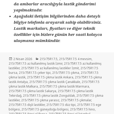
da ambarlar aracılığıyla lastik gönderimi
yapılmaktadır.
Aşağıdaki iletişim bilgilerinden daha detaylı
bilgiye telefonla arayarak sahip olabilirsiniz.
Lastik markaları, fiyatları ve diğer teknik
özellikler için bizlere günün her saati kolayca
ulaşmanız mümkündür.
Yayın
Kategoriler
2 Nisan 2026
215/75R17.5
,
215/75R17.5 4 mevsim
,
tarihi
215/75R17.5 az kullanılmış lastik İzmir
,
215/75R17.5 az kullanılmış
lastikler
,
215/75R17.5 az kullanılmış lastikler İzmit
,
215/75R17.5
bursa
,
215/75R17.5 çeker tipi
,
215/75R17.5 çıkma
,
215/75R17.5
çıkma lastik
,
215/75R17.5 çıkma lastik Ankara
,
215/75R17.5 çıkma
lastik Antalya
,
215/75R17.5 çıkma lastik Çanakkale
,
215/75R17.5
çıkma lastik Malkara
,
215/75R17.5 çıkma lastik Marmara
,
215/75R17.5 çıkma lastik Sakarya
,
215/75R17.5 çıkma lastik
Tekirdağ
,
215/75R17.5 çıkma lastik Zonguldak
,
215/75R17.5 çıkma
lastikler
,
215/75R17.5 çıkma yarasız
,
215/75R17.5 çıkmalar
,
215/75R17.5 dişli lastikler
,
215/75R17.5 düz tipi
,
215/75R17.5 ege
bölgesi
,
215/75R17.5 güneydoğu bölgesi
,
215/75R17.5 hino
,
215/75R17.5 ikinci el Bursa
,
215/75R17.5 ikinci el İstanbul
,