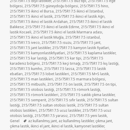
215/75R17.5 dişli lastikler
,
215/75R17.5 düz tipi
,
215/75R17.5 ege
bölgesi
,
215/75R17.5 güneydoğu bölgesi
,
215/75R17.5 hino
,
215/75R17.5 ikinci el Bursa
,
215/75R17.5 ikinci el İstanbul
,
215/75R17.5 ikinci el lastik
,
215/75R17.5 ikinci el lastik Ağrı
,
215/75R17.5 ikinci el lastik Ardahan
,
215/75R17.5 ikinci el lastik
Balıkesir
,
215/75R17.5 ikinci el lastik Edirne
,
215/75R17.5 ikinci el
lastik Kocaeli
,
215/75R17.5 ikinci el lastik Marmara adası
,
215/75R17.5 ikinci el lastik Muğla
,
215/75R17.5 istanbul
,
215/75R17.5 iveco
,
215/75R17.5 ısuzu
,
215/75R17.5 jant
,
215/75R17.5 jant lastikler
,
215/75R17.5 kamyon lastik fiyatlari
,
215/75R17.5 kamyonlastikfiyatlari
,
215/75R17.5 kaplama lastikler
,
215/75R17.5 kar lastiği
,
215/75R17.5 kar tipi
,
215/75R17.5
karadeniz bölgesi
,
215/75R17.5 keçi tırnağı
,
215/75R17.5 kış lastiği
,
215/75R17.5 kumho
,
215/75R17.5 lassa
,
215/75R17.5 lastik
ebatları
,
215/75R17.5 lobet lastikleri
,
215/75R17.5 M+S lastik
,
215/75R17.5 man lastikleri
,
215/75R17.5 marmara bölgesi
,
215/75R17.5 mitbushi
,
215/75R17.5 ön lastik
,
215/75R17.5 ön tipi
,
215/75R17.5 otobüs lastiği
,
215/75R17.5 römork lastiği
,
215/75R17.5 römork lastikleri
,
215/75R17.5 satılık çıkma lastikler
,
215/75R17.5 semperit
,
215/75R17.5 sıfır lastik
,
215/75R17.5 sultan
lastiği
,
215/75R17.5 sultan otobüs lastik
,
215/75R17.5 sultan
otobüs lastikleri
,
215/75R17.5 ucuz lastikler
,
215/75R17.5 ucuz
otobüs lastiği
,
215/75R17.5 yarasız
,
215/75R17.5 yeni lastik
,
Etiketler
Genel
az kullanılmış jant
,
az kullanılmış lastikler
,
çıkma jant
,
çıkma lastik
,
ikinci el jant
,
ikinci el lastik
,
kamyonet lastikler
,