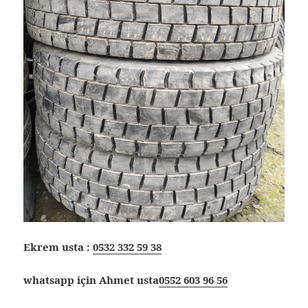
Ekrem usta :
0532 332 59 38
whatsapp için Ahmet usta
0552 603 96 56