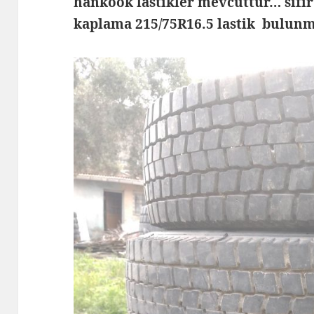
hankook lastikler mevcuttur… sıfı
kaplama 215/75R16.5 lastik bulun