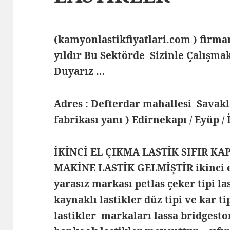
(kamyonlastikfiyatlari.com ) fir
yıldır Bu Sektörde Sizinle Çalış
Duyarız …
Adres : Defterdar mahallesi Savak
fabrikası yanı ) Edirnekapı / Eyüp /
İKİNCİ EL ÇIKMA LASTİK SIFIR KA
MAKİNE LASTİK GELMİŞTİR ikinci el
yarasız markası petlas çeker tipi la
kaynaklı lastikler düz tipi ve kar t
lastikler markaları lassa bridgesto