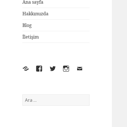
Ana sayfa
Hakkımızda
Blog
İletişim
Yelp
Facebook
Twitter
Instagram
E-
posta
Arama: