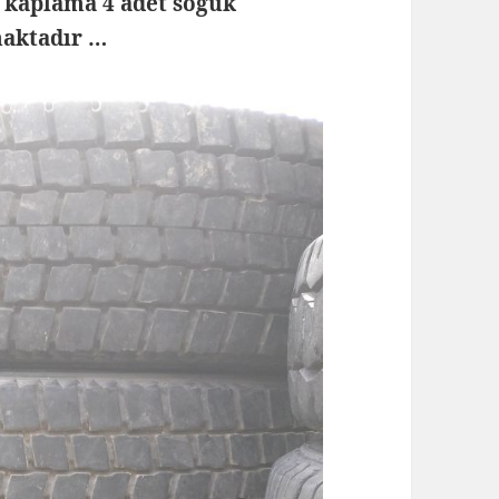
r kaplama 4 adet soğuk
maktadır …