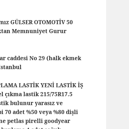
mamız GÜLSER OTOMOTİV 50
maktan Memnuniyet Gurur
lar caddesi No 29 (halk ekmek
 İstanbul
PLAMA LASTİK YENİ LASTİK İŞ
 çıkma lastik 215/75R17.5
stik bulunur yarasız ve
ipi 70 adet %50 veya %80 dişli
ne petlas pirelli goodyear