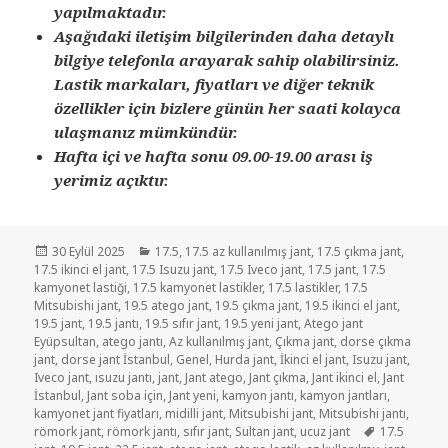
yapılmaktadır.
Aşağıdaki iletişim bilgilerinden daha detaylı
bilgiye telefonla arayarak sahip olabilirsiniz.
Lastik markaları, fiyatları ve diğer teknik
özellikler için bizlere günün her saati kolayca
ulaşmanız mümkündür.
Hafta içi ve hafta sonu 09.00-19.00 arası iş
yerimiz açıktır.
Yayın
Kategoriler
30 Eylül 2025
17.5
,
17.5 az kullanılmış jant
,
17.5 çıkma jant
,
tarihi
17.5 ikinci el jant
,
17.5 Isuzu jant
,
17.5 Iveco jant
,
17.5 jant
,
17.5
kamyonet lastiği
,
17.5 kamyonet lastikler
,
17.5 lastikler
,
17.5
Mitsubishi jant
,
19.5 atego jant
,
19.5 çıkma jant
,
19.5 ikinci el jant
,
19.5 jant
,
19.5 jantı
,
19.5 sıfır jant
,
19.5 yeni jant
,
Atego jant
Eyüpsultan
,
atego jantı
,
Az kullanılmış jant
,
Çıkma jant
,
dorse çıkma
jant
,
dorse jant İstanbul
,
Genel
,
Hurda jant
,
İkinci el jant
,
Isuzu jant
,
Iveco jant
,
ısuzu jantı
,
jant
,
Jant atego
,
Jant çıkma
,
Jant ikinci el
,
Jant
İstanbul
,
Jant soba için
,
Jant yeni
,
kamyon jantı
,
kamyon jantları
,
kamyonet jant fiyatları
,
midilli jant
,
Mitsubishi jant
,
Mitsubishi jantı
,
Etiketler
römork jant
,
römork jantı
,
sıfır jant
,
Sultan jant
,
ucuz jant
17.5