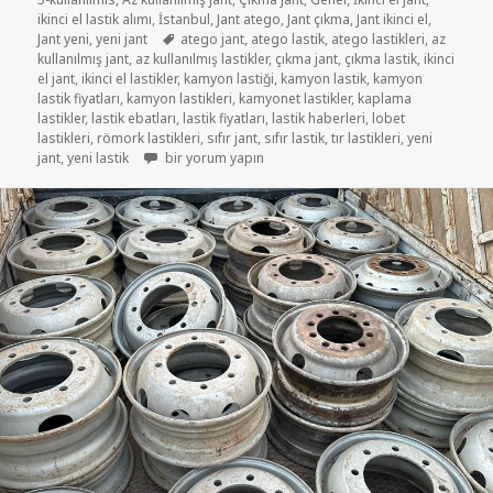
ikinci el lastik alımı
,
İstanbul
,
Jant atego
,
Jant çıkma
,
Jant ikinci el
,
Etiketler
Jant yeni
,
yeni jant
atego jant
,
atego lastik
,
atego lastikleri
,
az
kullanılmış jant
,
az kullanılmış lastikler
,
çıkma jant
,
çıkma lastik
,
ikinci
el jant
,
ikinci el lastikler
,
kamyon lastiği
,
kamyon lastik
,
kamyon
lastik fiyatları
,
kamyon lastikleri
,
kamyonet lastikler
,
kaplama
lastikler
,
lastik ebatları
,
lastik fiyatları
,
lastik haberleri
,
lobet
lastikleri
,
römork lastikleri
,
sıfır jant
,
sıfır lastik
,
tır lastikleri
,
yeni
İKİNCİ EL VE YENİ JANT 19.5 için
jant
,
yeni lastik
bir yorum yapın