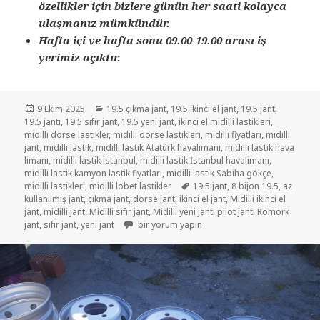
özellikler için bizlere günün her saati kolayca
ulaşmanız mümkündür.
Hafta içi ve hafta sonu 09.00-19.00 arası iş
yerimiz açıktır.
Yayın
Kategoriler
9 Ekim 2025
19.5 çıkma jant
,
19.5 ikinci el jant
,
19.5 jant
,
tarihi
19.5 jantı
,
19.5 sıfır jant
,
19.5 yeni jant
,
ikinci el midilli lastikleri
,
midilli dorse lastikler
,
midilli dorse lastikleri
,
midilli fiyatları
,
midilli
jant
,
midilli lastik
,
midilli lastik Atatürk havalimanı
,
midilli lastik hava
limanı
,
midilli lastik istanbul
,
midilli lastik İstanbul havalimanı
,
midilli lastik kamyon lastik fiyatları
,
midilli lastik Sabiha gökçe
,
Etiketler
midilli lastikleri
,
midilli lobet lastikler
19.5 jant
,
8 bijon 19.5
,
az
kullanılmış jant
,
çıkma jant
,
dorse jant
,
ikinci el jant
,
Midilli ikinci el
jant
,
midilli jant
,
Midilli sıfır jant
,
Midilli yeni jant
,
pilot jant
,
Römork
19.5 İKİNCİ EL ÇIKMA MİDİLLİ JANT için
jant
,
sıfır jant
,
yeni jant
bir yorum yapın