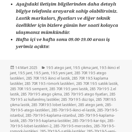
Aşağıdaki iletişim bilgilerinden daha detaylı
bilgiye telefonla arayarak sahip olabilirsiniz.
Lastik markaları, fiyatları ve diğer teknik
özellikler için bizlere günün her saati kolayca
ulaşmanız mümkündür.
Hafta içi ve hafta sonu 09.00-19.00 arası iş
yerimiz açıktır.
Yayın
Kategoriler
14 Mart 2025
19.5 atego jant
,
19.5 çıkma jant
,
19.5 ikinci el
tarihi
jant
,
19.5 jant
,
19.5 jantı
,
19.5 yeni jant
,
285 70R 19.5 atego
lastikleri
,
285 70R 19.5 ikinci el lastik
,
285 70R 19.5 kaplama
lastikler
,
285 70R 19.5 römork lastikleri
,
285 70R 19.5 satılık lastik
,
285 70R 19.5 semperit
,
285 70R 19.5 yeni lastik
,
285 70r19 5 2.el
lastik
,
285 70r19 5 atego çıkma
,
285 70r19 5 atego fiyatları
,
285
70r19 5 az kullanılmış lastikler
,
285 70r19 5 düz tipi
,
285 70R19.5
çıkma lastik
,
285 70R19.5 lobet lastikleri
,
285 atego jantı
,
285-
70r19-5-atego-lastikleri
,
285-70r19-5-ikinci-el-lastik
,
285-70r19-5-
istanbul
,
285-70r19-5-kaplama-istanbul
,
285-70r19-5-kaplama-
lastik
,
285-70r19-5-kaplama-lastikler
,
285-70r19-5-kar-tipi
,
285-
70r19-5-lobet-lastikleri-2
,
285-70r19-5-mercedes
,
285-70r19-5-
romork-lastikleri
,
285-70r19-5-satilik-lastikler
,
285-70r19-5-yeni-