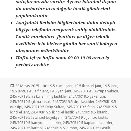
satışlarımızda vardır. Ayrıca İstanbul dışına
da ambarlar aracılığıyla lastik gönderimi
yapılmaktadır.
Aşağıdaki iletişim bilgilerinden daha detaylı
bilgiye telefonla arayarak sahip olabilirsiniz.
Lastik markaları, fiyatları ve diğer teknik
özellikler için bizlere günün her saati kolayca
ulaşmanız mümkündür.
Hafta içi ve hafta sonu 09.00-19.00 arası iş
yerimiz açıktır.‎
Yayın
Kategoriler
22 Mayıs 2025
19.5 çıkma jant
,
19.5 ikinci el jant
,
19.5 jant
,
tarihi
19.5 jantı
,
19.5 sıfır jant
,
19.5 yeni jant
,
245/70R19.5 Avrupa yakası
,
245/70R19.5 az kullanılmış lastikler
,
245/70R19.5 çeker tipi
,
245/70R19.5 çıkma lastik
,
245/70R19.5 dişli lastikler
,
245/70R19.5
düz tipi
,
245/70R19.5 Eyüp Sultan
,
245/70R19.5 fatih
,
245/70R19.5
ikinci el jant
,
245/70R19.5 ikinci el lastik
,
245/70R19.5 İstanbul
,
245/70R19.5 İstanbul büyükşehir
,
245/70R19.5 Jumbo lastik
,
245/70R19.5 kamyonet lastikler
,
245/70R19.5 kaplama lastikler
,
245/70R19.5 kar tipi
,
245/70R19.5 kumho
,
245/70R19.5 Lastik