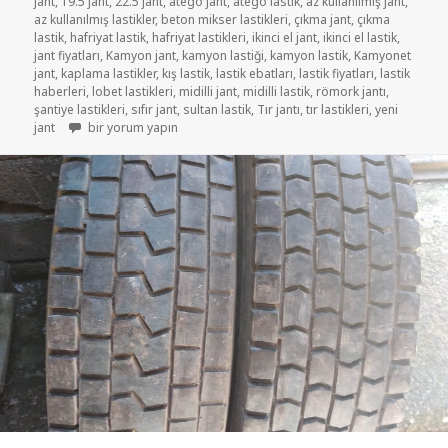
jant
,
19.5 jant
,
22.5 jant
,
atego jant
,
atego lastik
,
az kullanılmış jant
,
az kullanılmış lastikler
,
beton mikser lastikleri
,
çıkma jant
,
çıkma
lastik
,
hafriyat lastik
,
hafriyat lastikleri
,
ikinci el jant
,
ikinci el lastik
,
jant fiyatları
,
Kamyon jant
,
kamyon lastiği
,
kamyon lastik
,
Kamyonet
jant
,
kaplama lastikler
,
kış lastik
,
lastik ebatları
,
lastik fiyatları
,
lastik
haberleri
,
lobet lastikleri
,
midilli jant
,
midilli lastik
,
römork jantı
,
şantiye lastikleri
,
sıfır jant
,
sultan lastik
,
Tır jantı
,
tır lastikleri
,
yeni
YENİ SIFIR 17.5 JANTLAR için
jant
bir yorum yapın