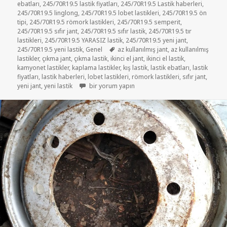
ebatları
,
245/70R19.5 lastik fiyatları
,
245/70R19.5 Lastik haberleri
,
245/70R19.5 linglong
,
245/70R19.5 lobet lastikleri
,
245/70R19.5 ön
tipi
,
245/70R19.5 römork lastikleri
,
245/70R19.5 semperit
,
245/70R19.5 sıfır jant
,
245/70R19.5 sıfır lastik
,
245/70R19.5 tır
lastikleri
,
245/70R19.5 YARASIZ lastik
,
245/70R19.5 yeni jant
,
Etiketler
245/70R19.5 yeni lastik
,
Genel
az kullanılmış jant
,
az kullanılmış
lastikler
,
çıkma jant
,
çıkma lastik
,
ikinci el jant
,
ikinci el lastik
,
kamyonet lastikler
,
kaplama lastikler
,
kış lastik
,
lastik ebatları
,
lastik
fiyatları
,
lastik haberleri
,
lobet lastikleri
,
römork lastikleri
,
sıfır jant
,
245/70R19.5 ikinci el lastikler için
yeni jant
,
yeni lastik
bir yorum yapın