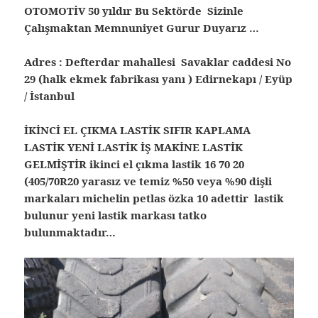
OTOMOTİV 50 yıldır Bu Sektörde Sizinle
Çalışmaktan Memnuniyet Gurur Duyarız …
Adres : Defterdar mahallesi Savaklar caddesi No
29 (halk ekmek fabrikası yanı ) Edirnekapı / Eyüp
/ İstanbul
İKİNCİ EL ÇIKMA LASTİK SIFIR KAPLAMA
LASTİK YENİ LASTİK İŞ MAKİNE LASTİK
GELMİŞTİR ikinci el çıkma lastik 16 70 20
(405/70R20 yarasız ve temiz %50 veya %90 dişli
markaları michelin petlas özka 10 adettir lastik
bulunur yeni lastik markası tatko
bulunmaktadır…