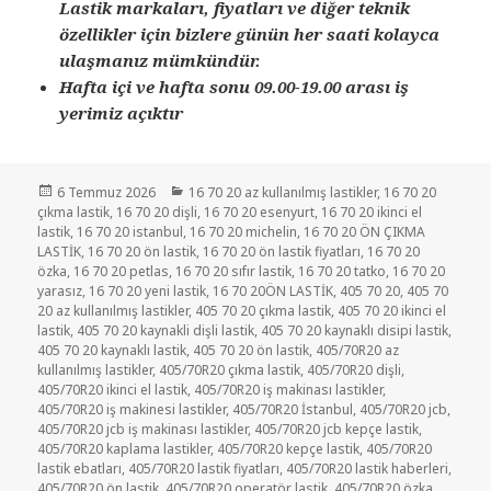
Lastik markaları, fiyatları ve diğer teknik
özellikler için bizlere günün her saati kolayca
ulaşmanız mümkündür.
Hafta içi ve hafta sonu 09.00-19.00 arası iş
yerimiz açıktır
Yayın
Kategoriler
6 Temmuz 2026
16 70 20 az kullanılmış lastikler
,
16 70 20
tarihi
çıkma lastik
,
16 70 20 dişli
,
16 70 20 esenyurt
,
16 70 20 ikinci el
lastik
,
16 70 20 istanbul
,
16 70 20 michelin
,
16 70 20 ÖN ÇIKMA
LASTİK
,
16 70 20 ön lastik
,
16 70 20 ön lastik fiyatları
,
16 70 20
özka
,
16 70 20 petlas
,
16 70 20 sıfır lastik
,
16 70 20 tatko
,
16 70 20
yarasız
,
16 70 20 yeni lastik
,
16 70 20ÖN LASTİK
,
405 70 20
,
405 70
20 az kullanılmış lastikler
,
405 70 20 çıkma lastik
,
405 70 20 ikinci el
lastik
,
405 70 20 kaynakli dişli lastik
,
405 70 20 kaynaklı disipi lastik
,
405 70 20 kaynaklı lastik
,
405 70 20 ön lastik
,
405/70R20 az
kullanılmış lastikler
,
405/70R20 çıkma lastik
,
405/70R20 dişli
,
405/70R20 ikinci el lastik
,
405/70R20 iş makinası lastikler
,
405/70R20 iş makinesi lastikler
,
405/70R20 İstanbul
,
405/70R20 jcb
,
405/70R20 jcb iş makinası lastikler
,
405/70R20 jcb kepçe lastik
,
405/70R20 kaplama lastikler
,
405/70R20 kepçe lastik
,
405/70R20
lastik ebatları
,
405/70R20 lastik fiyatları
,
405/70R20 lastik haberleri
,
405/70R20 ön lastik
,
405/70R20 operatör lastik
,
405/70R20 özka
,