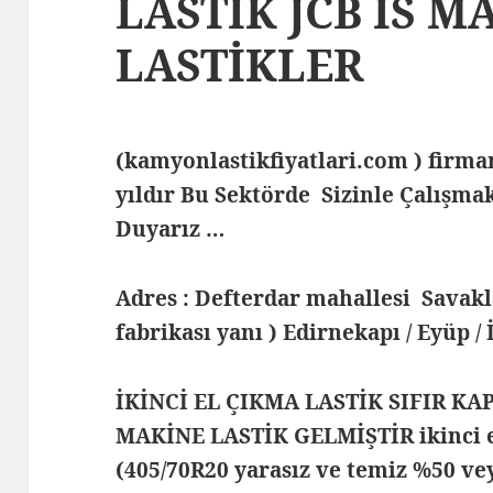
LASTİK JCB İS M
LASTİKLER
(kamyonlastikfiyatlari.com ) fir
yıldır Bu Sektörde Sizinle Çalış
Duyarız …
Adres : Defterdar mahallesi Savak
fabrikası yanı ) Edirnekapı / Eyüp /
İKİNCİ EL ÇIKMA LASTİK SIFIR KA
MAKİNE LASTİK GELMİŞTİR ikinci el
(405/70R20 yarasız ve temiz %50 ve