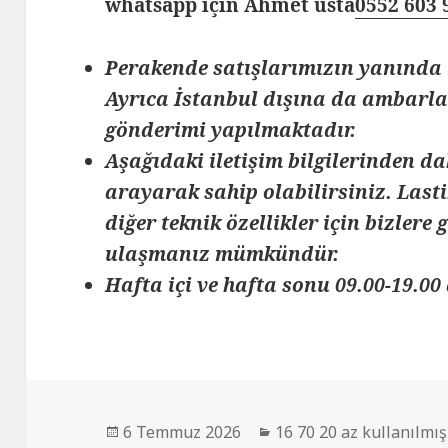
whatsapp için Ahmet usta
0552 603 
Perakende satışlarımızın yanında 
Ayrıca İstanbul dışına da ambarlar
gönderimi yapılmaktadır.
Aşağıdaki iletişim bilgilerinden da
arayarak sahip olabilirsiniz. Lasti
diğer teknik özellikler için bizlere
ulaşmanız mümkündür.
Hafta içi ve hafta sonu 09.00-19.00 
Yayın
Kategoriler
6 Temmuz 2026
16 70 20 az kullanılmış 