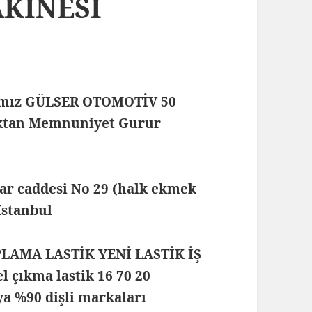
AKİNESİ
mamız GÜLSER OTOMOTİV 50
maktan Memnuniyet Gurur
lar caddesi No 29 (halk ekmek
 İstanbul
PLAMA LASTİK YENİ LASTİK İŞ
 çıkma lastik 16 70 20
ya %90 dişli markaları