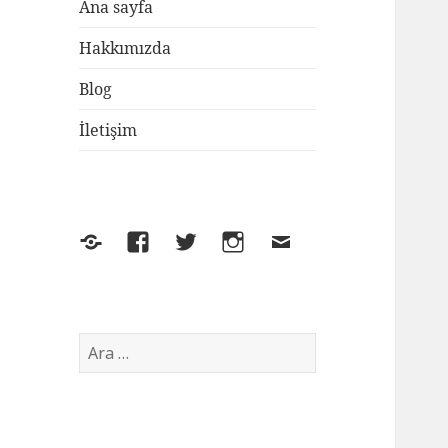
Ana sayfa
Hakkımızda
Blog
İletişim
Yelp
Facebook
Twitter
Instagram
E-
posta
Arama: