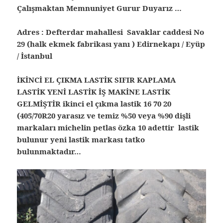
Çalışmaktan Memnuniyet Gurur Duyarız …
Adres : Defterdar mahallesi Savaklar caddesi No
29 (halk ekmek fabrikası yanı ) Edirnekapı / Eyüp
/ İstanbul
İKİNCİ EL ÇIKMA LASTİK SIFIR KAPLAMA
LASTİK YENİ LASTİK İŞ MAKİNE LASTİK
GELMİŞTİR ikinci el çıkma lastik 16 70 20
(405/70R20 yarasız ve temiz %50 veya %90 dişli
markaları michelin petlas özka 10 adettir lastik
bulunur yeni lastik markası tatko
bulunmaktadır…