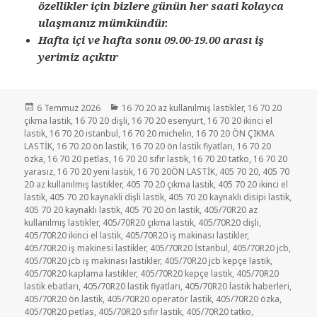
özellikler için bizlere günün her saati kolayca
ulaşmanız mümkündür.
Hafta içi ve hafta sonu 09.00-19.00 arası iş
yerimiz açıktır
Yayın
Kategoriler
6 Temmuz 2026
16 70 20 az kullanılmış lastikler
,
16 70 20
tarihi
çıkma lastik
,
16 70 20 dişli
,
16 70 20 esenyurt
,
16 70 20 ikinci el
lastik
,
16 70 20 istanbul
,
16 70 20 michelin
,
16 70 20 ÖN ÇIKMA
LASTİK
,
16 70 20 ön lastik
,
16 70 20 ön lastik fiyatları
,
16 70 20
özka
,
16 70 20 petlas
,
16 70 20 sıfır lastik
,
16 70 20 tatko
,
16 70 20
yarasız
,
16 70 20 yeni lastik
,
16 70 20ÖN LASTİK
,
405 70 20
,
405 70
20 az kullanılmış lastikler
,
405 70 20 çıkma lastik
,
405 70 20 ikinci el
lastik
,
405 70 20 kaynakli dişli lastik
,
405 70 20 kaynaklı disipi lastik
,
405 70 20 kaynaklı lastik
,
405 70 20 ön lastik
,
405/70R20 az
kullanılmış lastikler
,
405/70R20 çıkma lastik
,
405/70R20 dişli
,
405/70R20 ikinci el lastik
,
405/70R20 iş makinası lastikler
,
405/70R20 iş makinesi lastikler
,
405/70R20 İstanbul
,
405/70R20 jcb
,
405/70R20 jcb iş makinası lastikler
,
405/70R20 jcb kepçe lastik
,
405/70R20 kaplama lastikler
,
405/70R20 kepçe lastik
,
405/70R20
lastik ebatları
,
405/70R20 lastik fiyatları
,
405/70R20 lastik haberleri
,
405/70R20 ön lastik
,
405/70R20 operatör lastik
,
405/70R20 özka
,
405/70R20 petlas
,
405/70R20 sıfır lastik
,
405/70R20 tatko
,