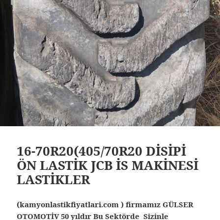
16-70R20(405/70R20 DİSİPİ
ÖN LASTİK JCB İS MAKİNESİ
LASTİKLER
(kamyonlastikfiyatlari.com ) firmamız GÜLSER
OTOMOTİV 50 yıldır Bu Sektörde Sizinle