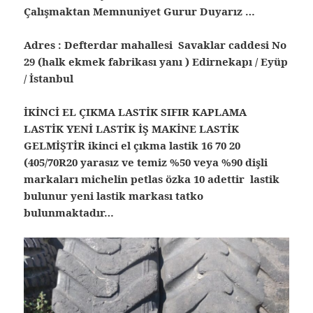
Çalışmaktan Memnuniyet Gurur Duyarız …
Adres : Defterdar mahallesi Savaklar caddesi No
29 (halk ekmek fabrikası yanı ) Edirnekapı / Eyüp
/ İstanbul
İKİNCİ EL ÇIKMA LASTİK SIFIR KAPLAMA
LASTİK YENİ LASTİK İŞ MAKİNE LASTİK
GELMİŞTİR ikinci el çıkma lastik 16 70 20
(405/70R20 yarasız ve temiz %50 veya %90 dişli
markaları michelin petlas özka 10 adettir lastik
bulunur yeni lastik markası tatko
bulunmaktadır…