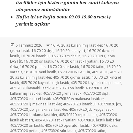
özellikler için bizlere günün her saati kolayca
ulaşmanız mümkündür.
Hafta içi ve hafta sonu 09.00-19.00 arası iş
yerimiz açıktır
Yayın
Kategoriler
6 Temmuz 2026
16 70 20 az kullanılmış lastikler
,
16 70 20
tarihi
çıkma lastik
,
16 70 20 dişli
,
16 70 20 esenyurt
,
16 70 20 ikinci el
lastik
,
16 70 20 istanbul
,
16 70 20 michelin
,
16 70 20 ÖN ÇIKMA
LASTİK
,
16 70 20 ön lastik
,
16 70 20 ön lastik fiyatları
,
16 70 20
özka
,
16 70 20 petlas
,
16 70 20 sıfır lastik
,
16 70 20 tatko
,
16 70 20
yarasız
,
16 70 20 yeni lastik
,
16 70 20ÖN LASTİK
,
405 70 20
,
405 70
20 az kullanılmış lastikler
,
405 70 20 çıkma lastik
,
405 70 20 ikinci el
lastik
,
405 70 20 kaynakli dişli lastik
,
405 70 20 kaynaklı disipi lastik
,
405 70 20 kaynaklı lastik
,
405 70 20 ön lastik
,
405/70R20 az
kullanılmış lastikler
,
405/70R20 çıkma lastik
,
405/70R20 dişli
,
405/70R20 ikinci el lastik
,
405/70R20 iş makinası lastikler
,
405/70R20 iş makinesi lastikler
,
405/70R20 İstanbul
,
405/70R20 jcb
,
405/70R20 jcb iş makinası lastikler
,
405/70R20 jcb kepçe lastik
,
405/70R20 kaplama lastikler
,
405/70R20 kepçe lastik
,
405/70R20
lastik ebatları
,
405/70R20 lastik fiyatları
,
405/70R20 lastik haberleri
,
405/70R20 ön lastik
,
405/70R20 operatör lastik
,
405/70R20 özka
,
405/70R20 petlas
,
405/70R20 sıfır lastik
,
405/70R20 tatko
,