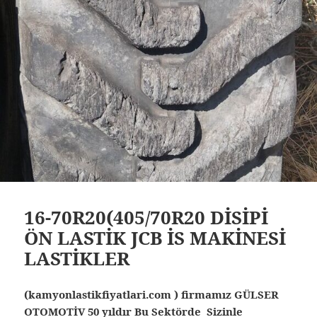
16-70R20(405/70R20 DİSİPİ
ÖN LASTİK JCB İS MAKİNESİ
LASTİKLER
(kamyonlastikfiyatlari.com ) firmamız GÜLSER
OTOMOTİV 50 yıldır Bu Sektörde Sizinle