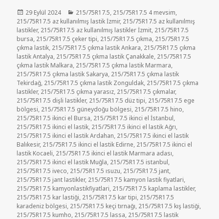
Yayın
Kategoriler
29 Eylül 2024
215/75R17.5
,
215/75R17.5 4 mevsim
,
tarihi
215/75R17.5 az kullanılmış lastik İzmir
,
215/75R17.5 az kullanılmış
lastikler
,
215/75R17.5 az kullanılmış lastikler İzmit
,
215/75R17.5
bursa
,
215/75R17.5 çeker tipi
,
215/75R17.5 çıkma
,
215/75R17.5
çıkma lastik
,
215/75R17.5 çıkma lastik Ankara
,
215/75R17.5 çıkma
lastik Antalya
,
215/75R17.5 çıkma lastik Çanakkale
,
215/75R17.5
çıkma lastik Malkara
,
215/75R17.5 çıkma lastik Marmara
,
215/75R17.5 çıkma lastik Sakarya
,
215/75R17.5 çıkma lastik
Tekirdağ
,
215/75R17.5 çıkma lastik Zonguldak
,
215/75R17.5 çıkma
lastikler
,
215/75R17.5 çıkma yarasız
,
215/75R17.5 çıkmalar
,
215/75R17.5 dişli lastikler
,
215/75R17.5 düz tipi
,
215/75R17.5 ege
bölgesi
,
215/75R17.5 güneydoğu bölgesi
,
215/75R17.5 hino
,
215/75R17.5 ikinci el Bursa
,
215/75R17.5 ikinci el İstanbul
,
215/75R17.5 ikinci el lastik
,
215/75R17.5 ikinci el lastik Ağrı
,
215/75R17.5 ikinci el lastik Ardahan
,
215/75R17.5 ikinci el lastik
Balıkesir
,
215/75R17.5 ikinci el lastik Edirne
,
215/75R17.5 ikinci el
lastik Kocaeli
,
215/75R17.5 ikinci el lastik Marmara adası
,
215/75R17.5 ikinci el lastik Muğla
,
215/75R17.5 istanbul
,
215/75R17.5 iveco
,
215/75R17.5 ısuzu
,
215/75R17.5 jant
,
215/75R17.5 jant lastikler
,
215/75R17.5 kamyon lastik fiyatlari
,
215/75R17.5 kamyonlastikfiyatlari
,
215/75R17.5 kaplama lastikler
,
215/75R17.5 kar lastiği
,
215/75R17.5 kar tipi
,
215/75R17.5
karadeniz bölgesi
,
215/75R17.5 keçi tırnağı
,
215/75R17.5 kış lastiği
,
215/75R17.5 kumho
,
215/75R17.5 lassa
,
215/75R17.5 lastik