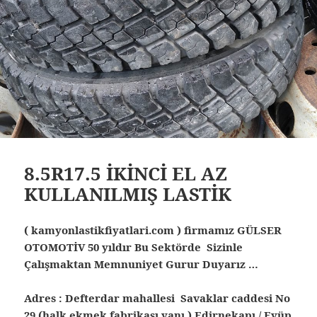
8.5R17.5 İKİNCİ EL AZ
KULLANILMIŞ LASTİK
( kamyonlastikfiyatlari.com ) firmamız GÜLSER
OTOMOTİV 50 yıldır Bu Sektörde Sizinle
Çalışmaktan Memnuniyet Gurur Duyarız …
Adres : Defterdar mahallesi Savaklar caddesi No
29 (halk ekmek fabrikası yanı ) Edirnekapı / Eyüp