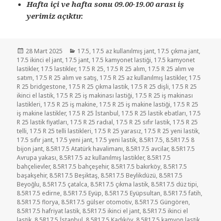
Hafta içi ve hafta sonu 09.00-19.00 arası iş
yerimiz açıktır.
Yayın
Kategoriler
28 Mart 2025
17.5
,
17.5 az kullanılmış jant
,
17.5 çıkma jant
,
tarihi
17.5 ikinci el jant
,
17.5 jant
,
17.5 kamyonet lastiği
,
17.5 kamyonet
lastikler
,
17.5 lastikler
,
17.5 R 25
,
17.5 R 25 alım
,
17.5 R 25 alım ve
satım
,
17.5 R 25 alım ve satış
,
17.5 R 25 az kullanılmış lastikler
,
17.5
R 25 bridgestone
,
17.5 R 25 çıkma lastik
,
17.5 R 25 dişli
,
17.5 R 25
ikinci el lastik
,
17.5 R 25 iş makinası lastiği
,
17.5 R 25 iş makinası
lastikleri
,
17.5 R 25 iş makine
,
17.5 R 25 iş makine lastiği
,
17.5 R 25
iş makine lastikler
,
17.5 R 25 İstanbul
,
17.5 R 25 lastik ebatları
,
17.5
R 25 lastik fiyatları
,
17.5 R 25 radıal
,
17.5 R 25 sıfır lastik
,
17.5 R 25
telli
,
17.5 R 25 telli lastikleri
,
17.5 R 25 yarasız
,
17.5 R 25 yeni lastik
,
17.5 sıfır jant
,
17.5 yeni jant
,
17.5 yeni lastik
,
8.5R17.5
,
8.5R17.5 8
bijon jant
,
8.5R17.5 Atatürk havalimanı
,
8.5R17.5 avcilar
,
8.5R17.5
Avrupa yakası
,
8.5R17.5 az kullanılmış lastikler
,
8.5R17.5
bahçelievler
,
8.5R17.5 bahçeşehir
,
8.5R17.5 bakırköy
,
8.5R17.5
başakşehir
,
8.5R17.5 Beşiktaş
,
8.5R17.5 Beylikdüzü
,
8.5R17.5
Beyoğlu
,
8.5R17.5 çatalca
,
8.5R17.5 çıkma lastik
,
8.5R17.5 düz tipi
,
8.5R17.5 edirne
,
8.5R17.5 Eyüp
,
8.5R17.5 Eyüpsultan
,
8.5R17.5 fatih
,
8.5R17.5 florya
,
8.5R17.5 gülser otomotiv
,
8.5R17.5 Güngören
,
8.5R17.5 hafriyat lastik
,
8.5R17.5 ikinci el jant
,
8.5R17.5 ikinci el
lastik
,
8.5R17.5 İstanbul
,
8.5R17.5 Kadıköy
,
8.5R17.5 kamyon lastik