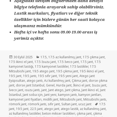
Aşağıdaki iletişim bilgilerinden daha detaylı
bilgiye telefonla arayarak sahip olabilirsiniz.
Lastik markaları, fiyatları ve diğer teknik
özellikler için bizlere günün her saati kolayca
ulaşmanız mümkündür.
Hafta içi ve hafta sonu 09.00-19.00 arası iş
yerimiz açıktır.
Yayın
Kategoriler
30 Eylül 2025
17.5
,
17.5 az kullanılmış jant
,
17.5 çıkma jant
,
tarihi
17.5 ikinci el jant
,
17.5 Isuzu jant
,
17.5 Iveco jant
,
17.5 jant
,
17.5
kamyonet lastiği
,
17.5 kamyonet lastikler
,
17.5 lastikler
,
17.5
Mitsubishi jant
,
19.5 atego jant
,
19.5 çıkma jant
,
19.5 ikinci el jant
,
19.5 jant
,
19.5 jantı
,
19.5 sıfır jant
,
19.5 yeni jant
,
Atego jant
Eyüpsultan
,
atego jantı
,
Az kullanılmış jant
,
Çıkma jant
,
dorse çıkma
jant
,
dorse jant İstanbul
,
Genel
,
Hurda jant
,
İkinci el jant
,
Isuzu jant
,
Iveco jant
,
ısuzu jantı
,
jant
,
Jant atego
,
Jant çıkma
,
Jant ikinci el
,
Jant
İstanbul
,
Jant soba için
,
Jant yeni
,
kamyon jantı
,
kamyon jantları
,
kamyonet jant fiyatları
,
midilli jant
,
Mitsubishi jant
,
Mitsubishi jantı
,
Etiketler
römork jant
,
römork jantı
,
sıfır jant
,
Sultan jant
,
ucuz jant
17.5
jant
,
19.5 jant
,
22.5 jant
,
atego jant
,
atego lastik
,
az kullanılmış jant
,
az kullanılmış lastikler
,
beton mikser lastikleri
,
çıkma jant
,
çıkma