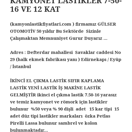
KAMYONET LASTİKLER 7-50-
16 VE 12 KAT
(kamyonlastikfiyatlari.com ) firmamız GÜLSER
OTOMOTİV 50 yıldır Bu Sektörde Sizinle
Çalışmaktan Memnuniyet Gurur Duyarız …
Adres : Defterdar mahallesi Savaklar caddesi No
29 (halk ekmek fabrikası yanı ) Edirnekapı / Eyüp
/ İstanbul
İKİNCİ EL ÇIKMA LASTİK SIFIR KAPLAMA
LASTİK YENİ LASTİK İŞ MAKİNE LASTİK
GELMİŞTİR ikinci el çıkma lastik
7.50-16 yarasız
ve temiz kamyonet ve römork için lastikler
bulunur %50 veya % 90 dişli adet 15 kar tipi 15
adet düz tipi lastikler markaları özka Petlas
Pirelli Lassa bulunur sambrel ve kolon
bulunmaktadır…