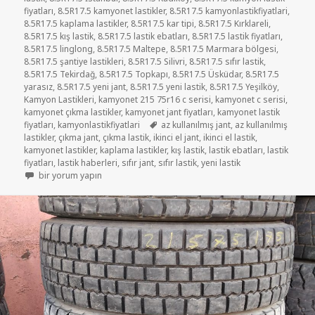
fiyatları
,
8.5R17.5 kamyonet lastikler
,
8.5R17.5 kamyonlastikfiyatlari
,
8.5R17.5 kaplama lastikler
,
8.5R17.5 kar tipi
,
8.5R17.5 Kırklareli
,
8.5R17.5 kış lastik
,
8.5R17.5 lastik ebatları
,
8.5R17.5 lastik fiyatları
,
8.5R17.5 linglong
,
8.5R17.5 Maltepe
,
8.5R17.5 Marmara bölgesi
,
8.5R17.5 şantiye lastikleri
,
8.5R17.5 Silivri
,
8.5R17.5 sıfır lastik
,
8.5R17.5 Tekirdağ
,
8.5R17.5 Topkapı
,
8.5R17.5 Üsküdar
,
8.5R17.5
yarasız
,
8.5R17.5 yeni jant
,
8.5R17.5 yeni lastik
,
8.5R17.5 Yeşilköy
,
Kamyon Lastikleri
,
kamyonet 215 75r16 c serisi
,
kamyonet c serisi
,
kamyonet çıkma lastikler
,
kamyonet jant fiyatları
,
kamyonet lastik
Etiketler
fiyatları
,
kamyonlastikfiyatlari
az kullanılmış jant
,
az kullanılmış
lastikler
,
çıkma jant
,
çıkma lastik
,
ikinci el jant
,
ikinci el lastik
,
kamyonet lastikler
,
kaplama lastikler
,
kış lastik
,
lastik ebatları
,
lastik
fiyatları
,
lastik haberleri
,
sıfır jant
,
sıfır lastik
,
yeni lastik
8.5R17.5 İKİNCİ EL AZ KULLANILMIŞ LASTİK için
bir yorum yapın