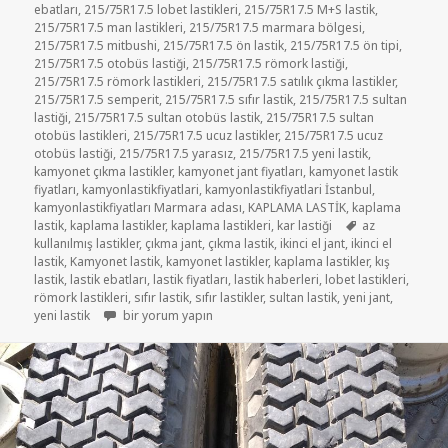
ebatları
,
215/75R17.5 lobet lastikleri
,
215/75R17.5 M+S lastik
,
215/75R17.5 man lastikleri
,
215/75R17.5 marmara bölgesi
,
215/75R17.5 mitbushi
,
215/75R17.5 ön lastik
,
215/75R17.5 ön tipi
,
215/75R17.5 otobüs lastiği
,
215/75R17.5 römork lastiği
,
215/75R17.5 römork lastikleri
,
215/75R17.5 satılık çıkma lastikler
,
215/75R17.5 semperit
,
215/75R17.5 sıfır lastik
,
215/75R17.5 sultan
lastiği
,
215/75R17.5 sultan otobüs lastik
,
215/75R17.5 sultan
otobüs lastikleri
,
215/75R17.5 ucuz lastikler
,
215/75R17.5 ucuz
otobüs lastiği
,
215/75R17.5 yarasız
,
215/75R17.5 yeni lastik
,
kamyonet çıkma lastikler
,
kamyonet jant fiyatları
,
kamyonet lastik
fiyatları
,
kamyonlastikfiyatlari
,
kamyonlastikfiyatlari İstanbul
,
kamyonlastikfiyatları Marmara adası
,
KAPLAMA LASTİK
,
kaplama
Etiketler
lastik
,
kaplama lastikler
,
kaplama lastikleri
,
kar lastiği
az
kullanılmış lastikler
,
çıkma jant
,
çıkma lastik
,
ikinci el jant
,
ikinci el
lastik
,
Kamyonet lastik
,
kamyonet lastikler
,
kaplama lastikler
,
kış
lastik
,
lastik ebatları
,
lastik fiyatları
,
lastik haberleri
,
lobet lastikleri
,
römork lastikleri
,
sıfır lastik
,
sıfır lastikler
,
sultan lastik
,
yeni jant
,
215-75R17.5 CİKMA KAMYONET LASTİKLER için
yeni lastik
bir yorum yapın