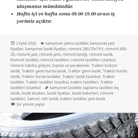
ulaşmanız mümkündür.
Hafta içi ve hafta sonu 09.00-19.00 arası iş
yerimiz açıktır.
Yayın
Kategoriler
2 Eylül 2025
kamyonet çıkma lastikler
,
kamyonet jant
tarihi
fiyatları
,
kamyonet lastik fiyatları
,
römork 285/70r19.5
,
römork 900-
20
,
römork jant
,
römork jantı
,
römork lastiği
,
römork lastik
,
Römork lastikler
,
römork lastikleri
,
römork lastikleri istanbul
,
römork Sabiha gökçen
,
toptan ve perakende
,
Traktör boksör
lastik
,
Traktör gemi hurda lastik
,
Traktör gemi lastik
,
Traktör hurda
lastik
,
Traktör hurda lastikler
,
Traktör lastik İstanbul
,
Traktör
lastikler
,
Traktör lastikler İstanbul
,
traktör lastikleri
,
Traktör
Etiketler
lastikleri İstanbul
kamyonet lastikler
,
kaplama lastikler
,
kış
lastik
,
lastik ebatları
,
lastik fiyatları
,
lastik haberleri
,
römork
lastikleri
,
Samrel
,
sıfır lastik
,
traktör lastikler
,
yeni lastik
KAMYONET LASTİKLER 7-50-16 VE 12 KAT için
bir yorum yapın