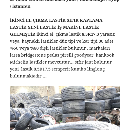
/ İstanbul
İKİNCİ EL ÇIKMA LASTİK SIFIR KAPLAMA
LASTİK YENİ LASTİK İŞ MAKİNE LASTİK
GELMİŞTİR
ikinci el çıkma lastik
8.5R17.5
yarasız
veya kaynaklı lastikler düz tipi ve kar tipi 30 adet
%50 veya %80 dişli lastikler bulunur . markaları
lassa bridgestone petlas pirelli goodyear hankook
Michelin lastikler mevcuttur
…
sıfır jant bulunur
yeni lastik 8.5R17.5 semperit kumho linglong
bulunmaktadır
…