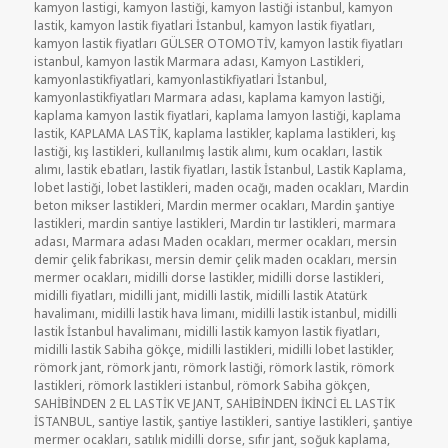
kamyon lastigi
,
kamyon lastiği
,
kamyon lastiği istanbul
,
kamyon
lastik
,
kamyon lastik fiyatlari İstanbul
,
kamyon lastik fiyatları
,
kamyon lastik fiyatları GÜLSER OTOMOTİV
,
kamyon lastik fiyatları
istanbul
,
kamyon lastik Marmara adası
,
Kamyon Lastikleri
,
kamyonlastikfiyatlari
,
kamyonlastikfiyatlari İstanbul
,
kamyonlastikfiyatları Marmara adası
,
kaplama kamyon lastiği
,
kaplama kamyon lastik fiyatlari
,
kaplama lamyon lastiği
,
kaplama
lastik
,
KAPLAMA LASTİK
,
kaplama lastikler
,
kaplama lastikleri
,
kış
lastiği
,
kış lastikleri
,
kullanılmış lastik alımı
,
kum ocakları
,
lastik
alımı
,
lastik ebatları
,
lastik fiyatları
,
lastik İstanbul
,
Lastik Kaplama
,
lobet lastiği
,
lobet lastikleri
,
maden ocağı
,
maden ocakları
,
Mardin
beton mikser lastikleri
,
Mardin mermer ocakları
,
Mardin şantiye
lastikleri
,
mardin santiye lastikleri
,
Mardin tır lastikleri
,
marmara
adası
,
Marmara adası Maden ocakları
,
mermer ocakları
,
mersin
demir çelik fabrikası
,
mersin demir çelik maden ocakları
,
mersin
mermer ocakları
,
midilli dorse lastikler
,
midilli dorse lastikleri
,
midilli fiyatları
,
midilli jant
,
midilli lastik
,
midilli lastik Atatürk
havalimanı
,
midilli lastik hava limanı
,
midilli lastik istanbul
,
midilli
lastik İstanbul havalimanı
,
midilli lastik kamyon lastik fiyatları
,
midilli lastik Sabiha gökçe
,
midilli lastikleri
,
midilli lobet lastikler
,
römork jant
,
römork jantı
,
römork lastiği
,
römork lastik
,
römork
lastikleri
,
römork lastikleri istanbul
,
römork Sabiha gökçen
,
SAHİBİNDEN 2 EL LASTİK VE JANT
,
SAHİBİNDEN İKİNCİ EL LASTİK
İSTANBUL
,
santiye lastik
,
şantiye lastikleri
,
santiye lastikleri
,
şantiye
mermer ocakları
,
satılık midilli dorse
,
sıfır jant
,
soğuk kaplama
,