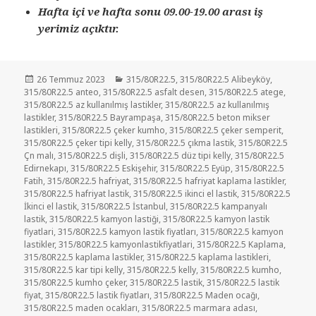
Hafta içi ve hafta sonu 09.00-19.00 arası iş
yerimiz açıktır.
Yayın
Kategoriler
26 Temmuz 2023
315/80R22.5
,
315/80R22.5 Alibeyköy
,
tarihi
315/80R22.5 anteo
,
315/80R22.5 asfalt desen
,
315/80R22.5 atege
,
315/80R22.5 az kullanılmış lastikler
,
315/80R22.5 az kullanılmış
lastikler
,
315/80R22.5 Bayrampaşa
,
315/80R22.5 beton mikser
lastikleri
,
315/80R22.5 çeker kumho
,
315/80R22.5 çeker semperit
,
315/80R22.5 çeker tipi kelly
,
315/80R22.5 çıkma lastik
,
315/80R22.5
Çn malı
,
315/80R22.5 dişli
,
315/80R22.5 düz tipi kelly
,
315/80R22.5
Edirnekapı
,
315/80R22.5 Eskişehir
,
315/80R22.5 Eyüp
,
315/80R22.5
Fatih
,
315/80R22.5 hafriyat
,
315/80R22.5 hafriyat kaplama lastikler
,
315/80R22.5 hafriyat lastik
,
315/80R22.5 ikinci el lastik
,
315/80R22.5
İkinci el lastik
,
315/80R22.5 İstanbul
,
315/80R22.5 kampanyalı
lastik
,
315/80R22.5 kamyon lastiği
,
315/80R22.5 kamyon lastik
fiyatlari
,
315/80R22.5 kamyon lastik fiyatları
,
315/80R22.5 kamyon
lastikler
,
315/80R22.5 kamyonlastikfiyatlari
,
315/80R22.5 Kaplama
,
315/80R22.5 kaplama lastikler
,
315/80R22.5 kaplama lastikleri
,
315/80R22.5 kar tipi kelly
,
315/80R22.5 kelly
,
315/80R22.5 kumho
,
315/80R22.5 kumho çeker
,
315/80R22.5 lastik
,
315/80R22.5 lastik
fiyat
,
315/80R22.5 lastik fiyatları
,
315/80R22.5 Maden ocağı
,
315/80R22.5 maden ocakları
,
315/80R22.5 marmara adası
,