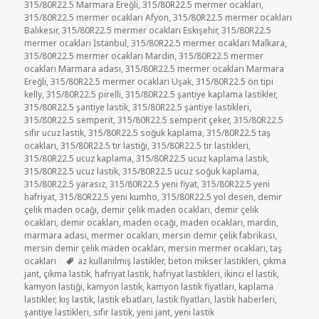
315/80R22.5 Marmara Ereğli
,
315/80R22.5 mermer ocakları
,
315/80R22.5 mermer ocakları Afyon
,
315/80R22.5 mermer ocakları
Balıkesir
,
315/80R22.5 mermer ocakları Eskişehir
,
315/80R22.5
mermer ocakları İstanbul
,
315/80R22.5 mermer ocakları Malkara
,
315/80R22.5 mermer ocakları Mardin
,
315/80R22.5 mermer
ocakları Marmara adası
,
315/80R22.5 mermer ocakları Marmara
Ereğli
,
315/80R22.5 mermer ocakları Uşak
,
315/80R22.5 ön tipi
kelly
,
315/80R22.5 pirelli
,
315/80R22.5 şantiye kaplama lastikler
,
315/80R22.5 şantiye lastik
,
315/80R22.5 şantiye lastikleri
,
315/80R22.5 semperit
,
315/80R22.5 semperit çeker
,
315/80R22.5
sıfır ucuz lastik
,
315/80R22.5 soğuk kaplama
,
315/80R22.5 taş
ocakları
,
315/80R22.5 tır lastiği
,
315/80R22.5 tır lastikleri
,
315/80R22.5 ucuz kaplama
,
315/80R22.5 ucuz kaplama lastik
,
315/80R22.5 ucuz lastik
,
315/80R22.5 ucuz soğuk kaplama
,
315/80R22.5 yarasız
,
315/80R22.5 yeni fiyat
,
315/80R22.5 yeni
hafriyat
,
315/80R22.5 yeni kumho
,
315/80R22.5 yol desen
,
demir
çelik maden ocağı
,
demir çelik maden ocakları
,
demir çelik
ocakları
,
demir ocakları
,
maden ocağı
,
maden ocakları
,
mardin
,
marmara adası
,
mermer ocakları
,
mersin demir çelik fabrikası
,
mersin demir çelik maden ocakları
,
mersin mermer ocakları
,
taş
Etiketler
ocakları
az kullanılmış lastikler
,
beton mikser lastikleri
,
çıkma
jant
,
çıkma lastik
,
hafriyat lastik
,
hafriyat lastikleri
,
ikinci el lastik
,
kamyon lastiği
,
kamyon lastik
,
kamyon lastik fiyatları
,
kaplama
lastikler
,
kış lastik
,
lastik ebatları
,
lastik fiyatları
,
lastik haberleri
,
şantiye lastikleri
,
sıfır lastik
,
yeni jant
,
yeni lastik