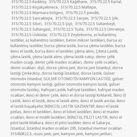
315/70.22.5 Kadıköy
,
315/70.22.5 Kağıthane
,
315/70.22.5 Kartal
,
315/70.22.5 Küçükçekmece
,
315/70.22.5 Maltepe
,
315/70.22.5 Marmara bölgesi
,
315/70.22.5 pendik
,
315/70.22.5 Sancaktepe
,
315/70.22.5 Sarıyer
,
315/70.22.5 Şile
,
315/70.22.5 Silivri
,
315/70.22.5 Şişli
,
315/70.22.5 Sultanbeyli
,
315/70.22.5 Sultangazi
,
315/70.22.5 Tuzla
,
315/70.22.5 Ümraniye
,
315/70.22.5 Üsküdar
,
315/70.22.5 Zeytinburnu
,
az kullanılmış
lastikler
,
az kullanılmıs lastikleri
,
beton mikser lastikleri
,
bursa az
kullanılmış lastikler
,
bursa çıkma lastik
,
bursa çıkma lastikler
,
bursa
ikinci el lastik
,
bursa ikinci el lastikler
,
çıkma alımı
,
Çıkma Lastik
,
çıkma lastik
,
çıkma lastik alımı
,
çıkma lastik satışı
,
demir çelik
maden ocağı
,
demir çelik maden ocakları
,
demir çelik ocakları
,
demir ocakları
,
dişli
,
dorse çıkma jant
,
dorse jant İstanbul
,
dorse
lastiği Çerkezköy
,
dorse lastiği İstanbul
,
dorse lastik
,
Gülser
otomotiv İstanbul
,
GÜLSER OTOMOTİV KAMYON LASTİĞİ
,
gülser
otomotiv kamyon lastiği
,
gülser otomotiv kamyon lastik
,
gülser
otomotiv lastikçi
,
Hafriyat Lastik
,
hafriyat lastikleri
,
hafriyat maden
ocakları
,
ikinci el demir çelik
,
ikinci el dorse lastiği Kırklareli
,
İkinci El
Lastik
,
ikinci el lastik
,
ikinci el lastik alımı
,
ikinci el lastik avcılar
,
ikinci
el lastik başakşehir
,
İKİNCİ EL LASTİK GAZİANTEP
,
ikinci el lastik
petlas
,
ikinci el lastikleri
,
ikinci el lobet lastikleri
,
ikinci el maden
ocakları
,
ikinci el midilli lastikleri
,
İKİNCİ EL PİLOT LASTİK
,
ikinci el
pilot lastik Malkara
,
ikinci el pilot lastikler
,
ikinci el Sakarya
,
İstanbul
,
İstanbul maden ocakları 295
,
İstanbul mermer ocakları
315/80R22.5
,
ısuzu jantı
,
jant
,
kamyon jantı
,
kamyon jantları
,