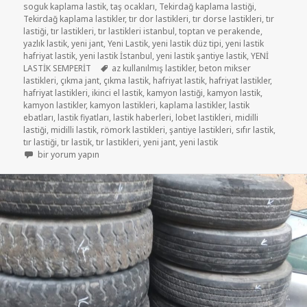
soguk kaplama lastik
,
taş ocakları
,
Tekirdağ kaplama lastiği
,
Tekirdağ kaplama lastikler
,
tır dor lastikleri
,
tır dorse lastikleri
,
tır
lastiği
,
tır lastikleri
,
tır lastikleri istanbul
,
toptan ve perakende
,
yazlık lastik
,
yeni jant
,
Yeni Lastik
,
yeni lastik düz tipi
,
yeni lastik
hafriyat lastik
,
yeni lastik İstanbul
,
yeni lastik şantiye lastik
,
YENİ
Etiketler
LASTİK SEMPERİT
az kullanılmış lastikler
,
beton mikser
lastikleri
,
çıkma jant
,
çıkma lastik
,
hafriyat lastik
,
hafriyat lastikler
,
hafriyat lastikleri
,
ikinci el lastik
,
kamyon lastiği
,
kamyon lastik
,
kamyon lastikler
,
kamyon lastikleri
,
kaplama lastikler
,
lastik
ebatları
,
lastik fiyatları
,
lastik haberleri
,
lobet lastikleri
,
midilli
lastiği
,
midilli lastik
,
römork lastikleri
,
şantiye lastikleri
,
sıfır lastik
,
tır lastiği
,
tır lastik
,
tır lastikleri
,
yeni jant
,
yeni lastik
315/70R22.5 AZ KULLANILMIŞ LASTİKLER için
bir yorum yapın