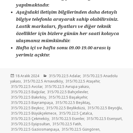
yapılmaktadır.
Aşağıdaki iletişim bilgilerinden daha detaylı
bilgiye telefonla arayarak sahip olabilirsiniz.
Lastik markaları, fiyatları ve diğer teknik
özellikler için bizlere günün her saati kolayca
ulaşmanız mümkündür.
Hafta içi ve hafta sonu 09.00-19.00 arası iş
yerimiz açıktır.
Yayın
Kategoriler
18 Aralık 2024
315/70.22.5 Adalar
,
315/70.22.5 Anadolu
tarihi
yakası
,
315/70.22.5 Arnavutköy
,
315/70.22.5 Ataşehir
,
315/70.22.5 Avcılar
,
315/70.22.5 Avrupa yakası
,
315/70.22.5 Bağcılar
,
315/70.22.5 Bahçelievler
,
315/70.22.5 Bakırköy
,
315/70.22.5 Başakşehir
,
315/70.22.5 Bayrampaşa
,
315/70.22.5 Beşiktaş
,
315/70.22.5 Beykoz
,
315/70.22.5 Beylikdüzü
,
315/70.22.5 Beyoğlu
,
315/70.22.5 Büyükçekmece
,
315/70.22.5 Çatalca
,
315/70.22.5 Çekmeköy
,
315/70.22.5 Esenler
,
315/70.22.5 Esenyurt
,
315/70.22.5 Eyüpsultan
,
315/70.22.5 Fatih
,
315/70.22.5 Gaziosmanpaşa
,
315/70.22.5 Güngören
,