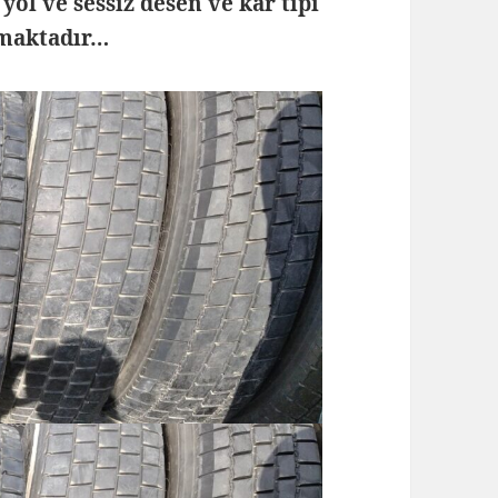
yol ve sessiz desen ve kar tipi
nmaktadır…