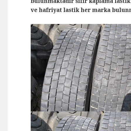
bulunmaktadır sıfır kaplama lastik 
ve hafriyat lastik her marka bulu