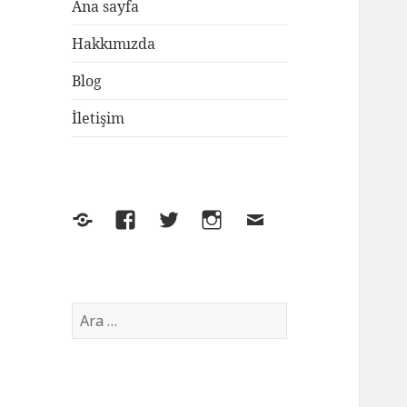
Ana sayfa
Hakkımızda
Blog
İletişim
Yelp
Facebook
Twitter
Instagram
E-
posta
Arama: