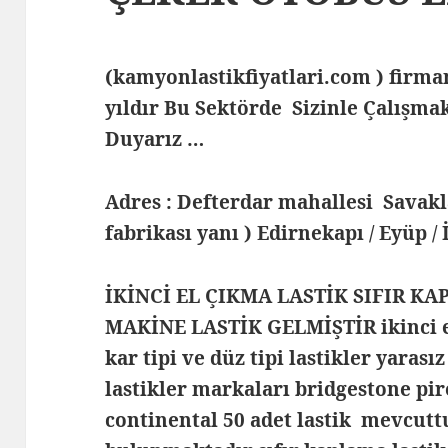
(kamyonlastikfiyatlari.com ) fir
yıldır Bu Sektörde Sizinle Çalış
Duyarız …
Adres : Defterdar mahallesi Savak
fabrikası yanı ) Edirnekapı / Eyüp /
İKİNCİ EL ÇIKMA LASTİK SIFIR KA
MAKİNE LASTİK GELMİŞTİR ikinci el
kar tipi ve düz tipi lastikler yarası
lastikler markaları bridgestone pir
continental 50 adet lastik mevcutt