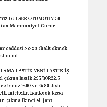
mamız GÜLSER OTOMOTİV 50
maktan Memnuniyet Gurur
lar caddesi No 29 (halk ekmek
 İstanbul
PLAMA LASTİK YENİ LASTİK İŞ
 çıkma lastik 295/80R22.5
z ve temiz %60 ve % 80 dişli
elli michelin hankook lassa
ur çıkma ikinci el jant