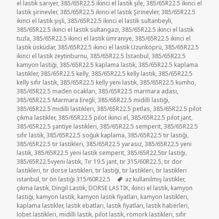
el lastik sarıyer
,
385/65R22.5 ikinci el lastik şile
,
385/65R22.5 ikinci el
lastik şirinevler
,
385/65R22.5 ikinci el lastik Şirinevler
,
385/65R22.5
ikinci el lastik şişli
,
385/65R22.5 ikinci el lastik sultanbeyli
,
385/65R22.5 ikinci el lastik sultangazi
,
385/65R22.5 ikinci el lastik
tuzla
,
385/65R22.5 ikinci el lastik ümraniye
,
385/65R22.5 ikinci el
lastik üsküdar
,
385/65R22.5 ikinci el lastik Uzunköprü
,
385/65R22.5
ikinci el lastik zeytinburnu
,
385/65R22.5 İstanbul
,
385/65R22.5
kamyon lastiği
,
385/65R22.5 kaplama lastik
,
385/65R22.5 kaplama
lastikler
,
385/65R22.5 kelly
,
385/65R22.5 kelly lastik
,
385/65R22.5
kelly sıfır lastik
,
385/65R22.5 kelly yeni lastik
,
385/65R22.5 kumho
,
385/65R22.5 maden ocakları
,
385/65R22.5 marmara adası
,
385/65R22.5 Marmara Ereğli
,
385/65R22.5 midilli lastiği
,
385/65R22.5 midilli lastikleri
,
385/65R22.5 petlas
,
385/65R22.5 pilot
çıkma lastikler
,
385/65R22.5 pilot ikinci el
,
385/65R22.5 pilot jant
,
385/65R22.5 şantiye lastikleri
,
385/65R22.5 semperit
,
385/65R22.5
sıfır lastik
,
385/65R22.5 soğuk kaplama
,
385/65R22.5 tır lastiği
,
385/65R22.5 tır lastikleri
,
385/65R22.5 yarasız
,
385/65R22.5 yeni
lastik
,
385/65R22.5 yeni lastik semperit
,
385/65R22.5tır lastiği
,
385/65R22.5vyeni lastik
,
Tır 19.5 jant
,
tır 315/60R22.5
,
tır dor
lastikleri
,
tır dorse lastikleri
,
tır lastiği
,
tır lastikleri
,
tır lastikleri
Etiketler
istanbul
,
tır ön lastiği 315/60R22.5
az kullanılmış lastikler
,
çıkma lastik
,
Dingil Lastik
,
DORSE LASTİK
,
ikinci el lastik
,
kamyon
lastiği
,
kamyon lastik
,
kamyon lastik fiyatları
,
kamyon lastikleri
,
kaplama lastikler
,
lastik ebatları
,
lastik fiyatları
,
lastik haberleri
,
lobet lastikleri
,
midilli lastik
,
pilot lastik
,
römork lastikleri
,
sıfır