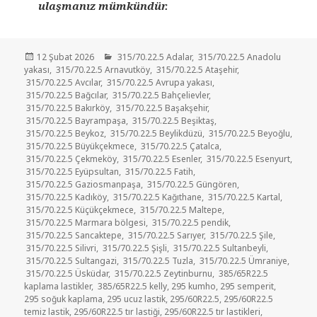
ulaşmanız mümkündür.
Yayın
Kategoriler
12 Şubat 2026
315/70.22.5 Adalar
,
315/70.22.5 Anadolu
tarihi
yakası
,
315/70.22.5 Arnavutköy
,
315/70.22.5 Ataşehir
,
315/70.22.5 Avcılar
,
315/70.22.5 Avrupa yakası
,
315/70.22.5 Bağcılar
,
315/70.22.5 Bahçelievler
,
315/70.22.5 Bakırköy
,
315/70.22.5 Başakşehir
,
315/70.22.5 Bayrampaşa
,
315/70.22.5 Beşiktaş
,
315/70.22.5 Beykoz
,
315/70.22.5 Beylikdüzü
,
315/70.22.5 Beyoğlu
,
315/70.22.5 Büyükçekmece
,
315/70.22.5 Çatalca
,
315/70.22.5 Çekmeköy
,
315/70.22.5 Esenler
,
315/70.22.5 Esenyurt
,
315/70.22.5 Eyüpsultan
,
315/70.22.5 Fatih
,
315/70.22.5 Gaziosmanpaşa
,
315/70.22.5 Güngören
,
315/70.22.5 Kadıköy
,
315/70.22.5 Kağıthane
,
315/70.22.5 Kartal
,
315/70.22.5 Küçükçekmece
,
315/70.22.5 Maltepe
,
315/70.22.5 Marmara bölgesi
,
315/70.22.5 pendik
,
315/70.22.5 Sancaktepe
,
315/70.22.5 Sarıyer
,
315/70.22.5 Şile
,
315/70.22.5 Silivri
,
315/70.22.5 Şişli
,
315/70.22.5 Sultanbeyli
,
315/70.22.5 Sultangazi
,
315/70.22.5 Tuzla
,
315/70.22.5 Ümraniye
,
315/70.22.5 Üsküdar
,
315/70.22.5 Zeytinburnu
,
385/65R22.5
kaplama lastikler
,
385/65R22.5 kelly
,
295 kumho
,
295 semperit
,
295 soğuk kaplama
,
295 ucuz lastik
,
295/60R22.5
,
295/60R22.5
temiz lastik
,
295/60R22.5 tır lastiği
,
295/60R22.5 tır lastikleri
,