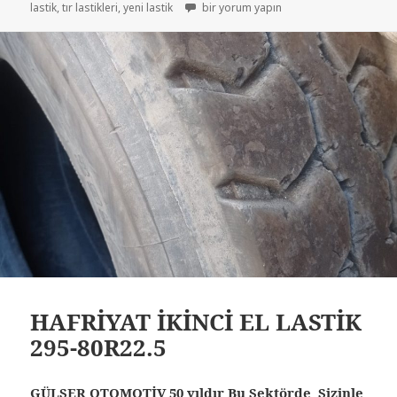
TIR LASTİKLERİ İKİNCİ EL ÇIKMA LASTİKL
lastik
,
tır lastikleri
,
yeni lastik
bir yorum yapın
HAFRİYAT İKİNCİ EL LASTİK
295-80R22.5
GÜLSER OTOMOTİV 50 yıldır Bu Sektörde Sizinle