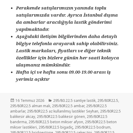
Perakende satışlarımızın yanında toplu
satışlarımızda vardır. Ayrıca İstanbul dışına
da ambarlar aracılığıyla lastik gönderimi
yapılmaktadır.
Aşağıdaki iletişim bilgilerinden daha detaylı
bilgiye telefonla arayarak sahip olabilirsiniz.
Lastik markaları, fiyatları ve diğer teknik
özellikler için bizlere günün her saati kolayca
ulaşmanız mümkündür.
Hafta içi ve hafta sonu 09.00-19.00 arası iş
yerimiz açıktır
Yayın
Kategoriler
16 Temmuz 2026
295/80.22.5 santiye lastik
,
295/80R22.5
,
tarihi
295/80R22.5 alman malı
,
295/80R22.5 ambar
,
295/80R22.5
ambarlar
,
295/80R22.5 az kullanılmış lastikler Seyhan
,
295/80R22.5
balıkesir akcay
,
295/80R22.5 balıkesir gönen
,
295/80R22.5
bandırma
,
295/80R22.5 beton mikser afyon
,
295/80R22.5 beton
mikser lastikleri
,
295/80R22.5 bigadiç
,
295/80R22.5 bodrum
,
295/80R22.5 bridgestone
,
295/80R22.5 çeker tipi
,
295/80R22.5