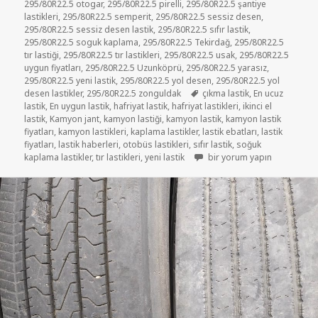
295/80R22.5 otogar
,
295/80R22.5 pirelli
,
295/80R22.5 şantiye
lastikleri
,
295/80R22.5 semperit
,
295/80R22.5 sessiz desen
,
295/80R22.5 sessiz desen lastik
,
295/80R22.5 sıfır lastik
,
295/80R22.5 soguk kaplama
,
295/80R22.5 Tekirdağ
,
295/80R22.5
tır lastiği
,
295/80R22.5 tır lastikleri
,
295/80R22.5 usak
,
295/80R22.5
uygun fiyatları
,
295/80R22.5 Uzunköprü
,
295/80R22.5 yarasız
,
295/80R22.5 yeni lastik
,
295/80R22.5 yol desen
,
295/80R22.5 yol
Etiketler
desen lastikler
,
295/80R22.5 zonguldak
çıkma lastik
,
En ucuz
lastik
,
En uygun lastik
,
hafriyat lastik
,
hafriyat lastikleri
,
ikinci el
lastik
,
Kamyon jant
,
kamyon lastiği
,
kamyon lastik
,
kamyon lastik
fiyatları
,
kamyon lastikleri
,
kaplama lastikler
,
lastik ebatları
,
lastik
fiyatları
,
lastik haberleri
,
otobüs lastikleri
,
sıfır lastik
,
soğuk
HAFRİYAT İKİNCİ EL LASTİK 2
kaplama lastikler
,
tır lastikleri
,
yeni lastik
bir yorum yapın