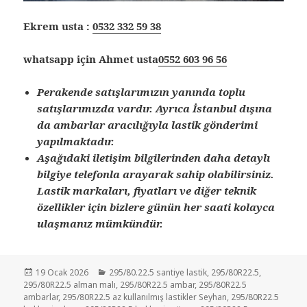
Ekrem usta :
0532 332 59 38
whatsapp için Ahmet usta
0552 603 96 56
Perakende satışlarımızın yanında toplu
satışlarımızda vardır. Ayrıca İstanbul dışına
da ambarlar aracılığıyla lastik gönderimi
yapılmaktadır.
Aşağıdaki iletişim bilgilerinden daha detaylı
bilgiye telefonla arayarak sahip olabilirsiniz.
Lastik markaları, fiyatları ve diğer teknik
özellikler için bizlere günün her saati kolayca
ulaşmanız mümkündür.
Yayın
Kategoriler
19 Ocak 2026
295/80.22.5 santiye lastik
,
295/80R22.5
,
tarihi
295/80R22.5 alman malı
,
295/80R22.5 ambar
,
295/80R22.5
ambarlar
,
295/80R22.5 az kullanılmış lastikler Seyhan
,
295/80R22.5