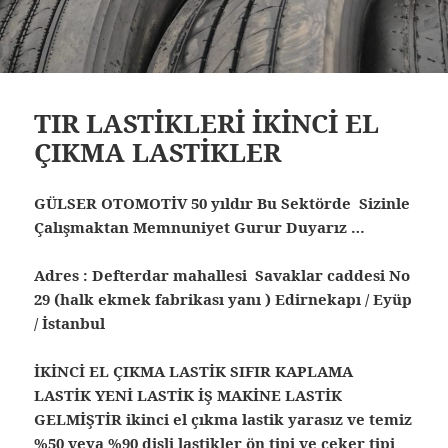
TIR LASTİKLERİ İKİNCİ EL
ÇIKMA LASTİKLER
GÜLSER OTOMOTİV 50 yıldır Bu Sektörde Sizinle
Çalışmaktan Memnuniyet Gurur Duyarız …
Adres : Defterdar mahallesi Savaklar caddesi No
29 (halk ekmek fabrikası yanı ) Edirnekapı / Eyüp
/ İstanbul
İKİNCİ EL ÇIKMA LASTİK SIFIR KAPLAMA
LASTİK YENİ LASTİK İŞ MAKİNE LASTİK
GELMİŞTİR ikinci el çıkma lastik yarasız ve temiz
%50 veya %90 dişli lastikler ön tipi ve çeker tipi