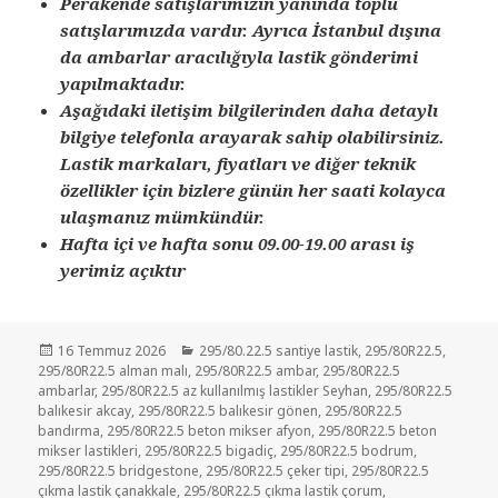
Perakende satışlarımızın yanında toplu
satışlarımızda vardır. Ayrıca İstanbul dışına
da ambarlar aracılığıyla lastik gönderimi
yapılmaktadır.
Aşağıdaki iletişim bilgilerinden daha detaylı
bilgiye telefonla arayarak sahip olabilirsiniz.
Lastik markaları, fiyatları ve diğer teknik
özellikler için bizlere günün her saati kolayca
ulaşmanız mümkündür.
Hafta içi ve hafta sonu 09.00-19.00 arası iş
yerimiz açıktır
Yayın
Kategoriler
16 Temmuz 2026
295/80.22.5 santiye lastik
,
295/80R22.5
,
tarihi
295/80R22.5 alman malı
,
295/80R22.5 ambar
,
295/80R22.5
ambarlar
,
295/80R22.5 az kullanılmış lastikler Seyhan
,
295/80R22.5
balıkesir akcay
,
295/80R22.5 balıkesir gönen
,
295/80R22.5
bandırma
,
295/80R22.5 beton mikser afyon
,
295/80R22.5 beton
mikser lastikleri
,
295/80R22.5 bigadiç
,
295/80R22.5 bodrum
,
295/80R22.5 bridgestone
,
295/80R22.5 çeker tipi
,
295/80R22.5
çıkma lastik çanakkale
,
295/80R22.5 çıkma lastik çorum
,