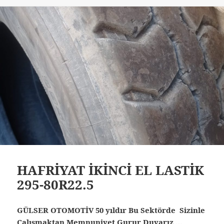
HAFRİYAT İKİNCİ EL LASTİK
295-80R22.5
GÜLSER OTOMOTİV 50 yıldır Bu Sektörde Sizinle
Çalışmaktan Memnuniyet Gurur Duyarız …