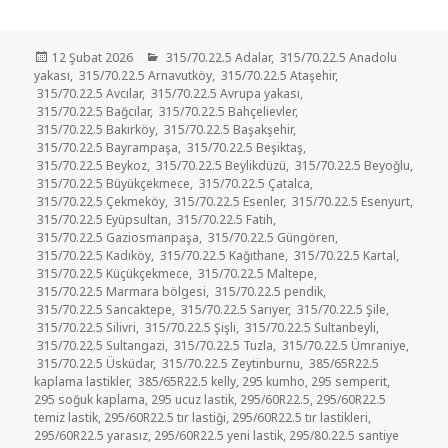
Yayın
Kategoriler
12 Şubat 2026
315/70.22.5 Adalar
,
315/70.22.5 Anadolu
tarihi
yakası
,
315/70.22.5 Arnavutköy
,
315/70.22.5 Ataşehir
,
315/70.22.5 Avcılar
,
315/70.22.5 Avrupa yakası
,
315/70.22.5 Bağcılar
,
315/70.22.5 Bahçelievler
,
315/70.22.5 Bakırköy
,
315/70.22.5 Başakşehir
,
315/70.22.5 Bayrampaşa
,
315/70.22.5 Beşiktaş
,
315/70.22.5 Beykoz
,
315/70.22.5 Beylikdüzü
,
315/70.22.5 Beyoğlu
,
315/70.22.5 Büyükçekmece
,
315/70.22.5 Çatalca
,
315/70.22.5 Çekmeköy
,
315/70.22.5 Esenler
,
315/70.22.5 Esenyurt
,
315/70.22.5 Eyüpsultan
,
315/70.22.5 Fatih
,
315/70.22.5 Gaziosmanpaşa
,
315/70.22.5 Güngören
,
315/70.22.5 Kadıköy
,
315/70.22.5 Kağıthane
,
315/70.22.5 Kartal
,
315/70.22.5 Küçükçekmece
,
315/70.22.5 Maltepe
,
315/70.22.5 Marmara bölgesi
,
315/70.22.5 pendik
,
315/70.22.5 Sancaktepe
,
315/70.22.5 Sarıyer
,
315/70.22.5 Şile
,
315/70.22.5 Silivri
,
315/70.22.5 Şişli
,
315/70.22.5 Sultanbeyli
,
315/70.22.5 Sultangazi
,
315/70.22.5 Tuzla
,
315/70.22.5 Ümraniye
,
315/70.22.5 Üsküdar
,
315/70.22.5 Zeytinburnu
,
385/65R22.5
kaplama lastikler
,
385/65R22.5 kelly
,
295 kumho
,
295 semperit
,
295 soğuk kaplama
,
295 ucuz lastik
,
295/60R22.5
,
295/60R22.5
temiz lastik
,
295/60R22.5 tır lastiği
,
295/60R22.5 tır lastikleri
,
295/60R22.5 yarasız
,
295/60R22.5 yeni lastik
,
295/80.22.5 santiye