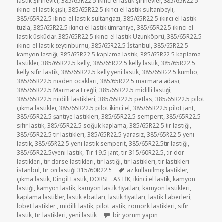
lastik Şirinevler
,
385/65R22.5 ikinci el lastik şirinevler
,
385/65R22.5
ikinci el lastik şişli
,
385/65R22.5 ikinci el lastik sultanbeyli
,
385/65R22.5 ikinci el lastik sultangazi
,
385/65R22.5 ikinci el lastik
tuzla
,
385/65R22.5 ikinci el lastik ümraniye
,
385/65R22.5 ikinci el
lastik üsküdar
,
385/65R22.5 ikinci el lastik Uzunköprü
,
385/65R22.5
ikinci el lastik zeytinburnu
,
385/65R22.5 İstanbul
,
385/65R22.5
kamyon lastiği
,
385/65R22.5 kaplama lastik
,
385/65R22.5 kaplama
lastikler
,
385/65R22.5 kelly
,
385/65R22.5 kelly lastik
,
385/65R22.5
kelly sıfır lastik
,
385/65R22.5 kelly yeni lastik
,
385/65R22.5 kumho
,
385/65R22.5 maden ocakları
,
385/65R22.5 marmara adası
,
385/65R22.5 Marmara Ereğli
,
385/65R22.5 midilli lastiği
,
385/65R22.5 midilli lastikleri
,
385/65R22.5 petlas
,
385/65R22.5 pilot
çıkma lastikler
,
385/65R22.5 pilot ikinci el
,
385/65R22.5 pilot jant
,
385/65R22.5 şantiye lastikleri
,
385/65R22.5 semperit
,
385/65R22.5
sıfır lastik
,
385/65R22.5 soğuk kaplama
,
385/65R22.5 tır lastiği
,
385/65R22.5 tır lastikleri
,
385/65R22.5 yarasız
,
385/65R22.5 yeni
lastik
,
385/65R22.5 yeni lastik semperit
,
385/65R22.5tır lastiği
,
385/65R22.5vyeni lastik
,
Tır 19.5 jant
,
tır 315/60R22.5
,
tır dor
lastikleri
,
tır dorse lastikleri
,
tır lastiği
,
tır lastikleri
,
tır lastikleri
Etiketler
istanbul
,
tır ön lastiği 315/60R22.5
az kullanılmış lastikler
,
çıkma lastik
,
Dingil Lastik
,
DORSE LASTİK
,
ikinci el lastik
,
kamyon
lastiği
,
kamyon lastik
,
kamyon lastik fiyatları
,
kamyon lastikleri
,
kaplama lastikler
,
lastik ebatları
,
lastik fiyatları
,
lastik haberleri
,
lobet lastikleri
,
midilli lastik
,
pilot lastik
,
römork lastikleri
,
sıfır
TIR LASTİKLERİ İKİNCİ EL ÇIKMA LASTİKL
lastik
,
tır lastikleri
,
yeni lastik
bir yorum yapın