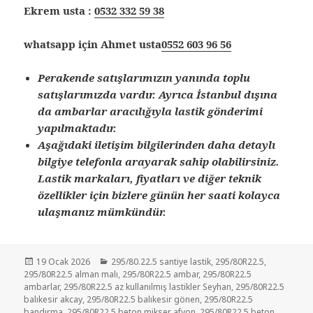
Ekrem usta :
0532 332 59 38
whatsapp için Ahmet usta
0552 603 96 56
Perakende satışlarımızın yanında toplu
satışlarımızda vardır. Ayrıca İstanbul dışına
da ambarlar aracılığıyla lastik gönderimi
yapılmaktadır.
Aşağıdaki iletişim bilgilerinden daha detaylı
bilgiye telefonla arayarak sahip olabilirsiniz.
Lastik markaları, fiyatları ve diğer teknik
özellikler için bizlere günün her saati kolayca
ulaşmanız mümkündür.
Yayın
Kategoriler
19 Ocak 2026
295/80.22.5 santiye lastik
,
295/80R22.5
,
tarihi
295/80R22.5 alman malı
,
295/80R22.5 ambar
,
295/80R22.5
ambarlar
,
295/80R22.5 az kullanılmış lastikler Seyhan
,
295/80R22.5
balıkesir akcay
,
295/80R22.5 balıkesir gönen
,
295/80R22.5
bandırma
,
295/80R22.5 beton mikser afyon
,
295/80R22.5 beton