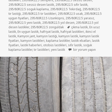
lastikleri
,
295/80R22.5 semperit
,
295/80R22.5 sessiz desen
,
295/80R22.5 sessiz desen lastik
,
295/80R22.5 sıfır lastik
,
295/80R22.5 soguk kaplama
,
295/80R22.5 Tekirdağ
,
295/80R22.5
tır lastiği
,
295/80R22.5 tır lastikleri
,
295/80R22.5 usak
,
295/80R22.5
uygun fiyatları
,
295/80R22.5 Uzunköprü
,
295/80R22.5 yarasız
,
295/80R22.5 yeni lastik
,
295/80R22.5 yol desen
,
295/80R22.5 yol
Etiketler
desen lastikler
,
295/80R22.5 zonguldak
çıkma lastik
,
En ucuz
lastik
,
En uygun lastik
,
hafriyat lastik
,
hafriyat lastikleri
,
ikinci el
lastik
,
Kamyon jant
,
kamyon lastiği
,
kamyon lastik
,
kamyon lastik
fiyatları
,
kamyon lastikleri
,
kaplama lastikler
,
lastik ebatları
,
lastik
fiyatları
,
lastik haberleri
,
otobüs lastikleri
,
sıfır lastik
,
soğuk
HAFRİYAT İKİNCİ EL LASTİK 2
kaplama lastikler
,
tır lastikleri
,
yeni lastik
bir yorum yapın