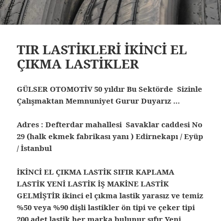
TIR LASTİKLERİ İKİNCİ EL
ÇIKMA LASTİKLER
GÜLSER OTOMOTİV 50 yıldır Bu Sektörde Sizinle
Çalışmaktan Memnuniyet Gurur Duyarız …
Adres : Defterdar mahallesi Savaklar caddesi No
29 (halk ekmek fabrikası yanı ) Edirnekapı / Eyüp
/ İstanbul
İKİNCİ EL ÇIKMA LASTİK SIFIR KAPLAMA
LASTİK YENİ LASTİK İŞ MAKİNE LASTİK
GELMİŞTİR ikinci el çıkma lastik yarasız ve temiz
%50 veya %90 dişli lastikler ön tipi ve çeker tipi
200 adet lastik her marka bulunur sıfır Yeni