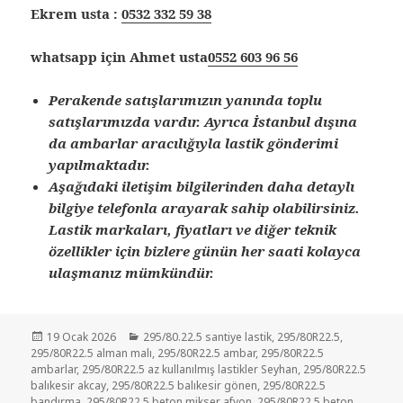
Ekrem usta :
0532 332 59 38
whatsapp için Ahmet usta
0552 603 96 56
Perakende satışlarımızın yanında toplu
satışlarımızda vardır. Ayrıca İstanbul dışına
da ambarlar aracılığıyla lastik gönderimi
yapılmaktadır.
Aşağıdaki iletişim bilgilerinden daha detaylı
bilgiye telefonla arayarak sahip olabilirsiniz.
Lastik markaları, fiyatları ve diğer teknik
özellikler için bizlere günün her saati kolayca
ulaşmanız mümkündür.
Yayın
Kategoriler
19 Ocak 2026
295/80.22.5 santiye lastik
,
295/80R22.5
,
tarihi
295/80R22.5 alman malı
,
295/80R22.5 ambar
,
295/80R22.5
ambarlar
,
295/80R22.5 az kullanılmış lastikler Seyhan
,
295/80R22.5
balıkesir akcay
,
295/80R22.5 balıkesir gönen
,
295/80R22.5
bandırma
,
295/80R22.5 beton mikser afyon
,
295/80R22.5 beton