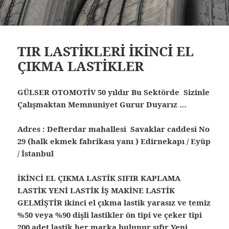
TIR LASTİKLERİ İKİNCİ EL
ÇIKMA LASTİKLER
GÜLSER OTOMOTİV 50 yıldır Bu Sektörde Sizinle
Çalışmaktan Memnuniyet Gurur Duyarız …
Adres : Defterdar mahallesi Savaklar caddesi No
29 (halk ekmek fabrikası yanı ) Edirnekapı / Eyüp
/ İstanbul
İKİNCİ EL ÇIKMA LASTİK SIFIR KAPLAMA
LASTİK YENİ LASTİK İŞ MAKİNE LASTİK
GELMİŞTİR ikinci el çıkma lastik yarasız ve temiz
%50 veya %90 dişli lastikler ön tipi ve çeker tipi
200 adet lastik her marka bulunur sıfır Yeni