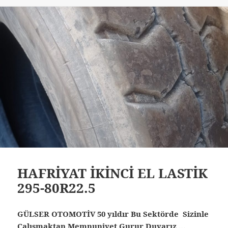
HAFRİYAT İKİNCİ EL LASTİK
295-80R22.5
GÜLSER OTOMOTİV 50 yıldır Bu Sektörde Sizinle
Çalışmaktan Memnuniyet Gurur Duyarız …