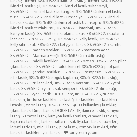
lastik Şirinevler
,
385/65R22.5 ikinci el lastik şirinevler
,
385/65R22.5
ikinci el lastik şişli
,
385/65R22.5 ikinci el lastik sultanbeyli
,
385/65R22.5 ikinci el lastik sultangazi
,
385/65R22.5 ikinci el lastik
tuzla
,
385/65R22.5 ikinci el lastik ümraniye
,
385/65R22.5 ikinci el
lastik üsküdar
,
385/65R22.5 ikinci el lastik Uzunköprü
,
385/65R22.5
ikinci el lastik zeytinburnu
,
385/65R22.5 İstanbul
,
385/65R22.5
kamyon lastiği
,
385/65R22.5 kaplama lastik
,
385/65R22.5 kaplama
lastikler
,
385/65R22.5 kelly
,
385/65R22.5 kelly lastik
,
385/65R22.5
kelly sıfır lastik
,
385/65R22.5 kelly yeni lastik
,
385/65R22.5 kumho
,
385/65R22.5 maden ocakları
,
385/65R22.5 marmara adası
,
385/65R22.5 Marmara Ereğli
,
385/65R22.5 midilli lastiği
,
385/65R22.5 midilli lastikleri
,
385/65R22.5 petlas
,
385/65R22.5 pilot
çıkma lastikler
,
385/65R22.5 pilot ikinci el
,
385/65R22.5 pilot jant
,
385/65R22.5 şantiye lastikleri
,
385/65R22.5 semperit
,
385/65R22.5
sıfır lastik
,
385/65R22.5 soğuk kaplama
,
385/65R22.5 tır lastiği
,
385/65R22.5 tır lastikleri
,
385/65R22.5 yarasız
,
385/65R22.5 yeni
lastik
,
385/65R22.5 yeni lastik semperit
,
385/65R22.5tır lastiği
,
385/65R22.5vyeni lastik
,
Tır 19.5 jant
,
tır 315/60R22.5
,
tır dor
lastikleri
,
tır dorse lastikleri
,
tır lastiği
,
tır lastikleri
,
tır lastikleri
Etiketler
istanbul
,
tır ön lastiği 315/60R22.5
az kullanılmış lastikler
,
çıkma lastik
,
Dingil Lastik
,
DORSE LASTİK
,
ikinci el lastik
,
kamyon
lastiği
,
kamyon lastik
,
kamyon lastik fiyatları
,
kamyon lastikleri
,
kaplama lastikler
,
lastik ebatları
,
lastik fiyatları
,
lastik haberleri
,
lobet lastikleri
,
midilli lastik
,
pilot lastik
,
römork lastikleri
,
sıfır
TIR LASTİKLERİ İKİNCİ EL ÇIKMA LASTİKL
lastik
,
tır lastikleri
,
yeni lastik
bir yorum yapın