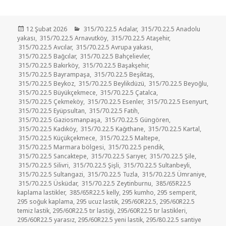
Yayın
Kategoriler
12 Şubat 2026
315/70.22.5 Adalar
,
315/70.22.5 Anadolu
tarihi
yakası
,
315/70.22.5 Arnavutköy
,
315/70.22.5 Ataşehir
,
315/70.22.5 Avcılar
,
315/70.22.5 Avrupa yakası
,
315/70.22.5 Bağcılar
,
315/70.22.5 Bahçelievler
,
315/70.22.5 Bakırköy
,
315/70.22.5 Başakşehir
,
315/70.22.5 Bayrampaşa
,
315/70.22.5 Beşiktaş
,
315/70.22.5 Beykoz
,
315/70.22.5 Beylikdüzü
,
315/70.22.5 Beyoğlu
,
315/70.22.5 Büyükçekmece
,
315/70.22.5 Çatalca
,
315/70.22.5 Çekmeköy
,
315/70.22.5 Esenler
,
315/70.22.5 Esenyurt
,
315/70.22.5 Eyüpsultan
,
315/70.22.5 Fatih
,
315/70.22.5 Gaziosmanpaşa
,
315/70.22.5 Güngören
,
315/70.22.5 Kadıköy
,
315/70.22.5 Kağıthane
,
315/70.22.5 Kartal
,
315/70.22.5 Küçükçekmece
,
315/70.22.5 Maltepe
,
315/70.22.5 Marmara bölgesi
,
315/70.22.5 pendik
,
315/70.22.5 Sancaktepe
,
315/70.22.5 Sarıyer
,
315/70.22.5 Şile
,
315/70.22.5 Silivri
,
315/70.22.5 Şişli
,
315/70.22.5 Sultanbeyli
,
315/70.22.5 Sultangazi
,
315/70.22.5 Tuzla
,
315/70.22.5 Ümraniye
,
315/70.22.5 Üsküdar
,
315/70.22.5 Zeytinburnu
,
385/65R22.5
kaplama lastikler
,
385/65R22.5 kelly
,
295 kumho
,
295 semperit
,
295 soğuk kaplama
,
295 ucuz lastik
,
295/60R22.5
,
295/60R22.5
temiz lastik
,
295/60R22.5 tır lastiği
,
295/60R22.5 tır lastikleri
,
295/60R22.5 yarasız
,
295/60R22.5 yeni lastik
,
295/80.22.5 santiye