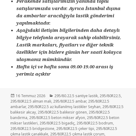
Perakende satışlarımızın yanında toplu
satışlarımızda vardır. Ayrıca İstanbul dışına
da ambarlar aracılığıyla lastik gönderimi
yapılmaktadır.
Aşağıdaki iletişim bilgilerinden daha detaylı
bilgiye telefonla arayarak sahip olabilirsiniz.
Lastik markaları, fiyatları ve diğer teknik
özellikler için bizlere günün her saati kolayca
ulaşmanız mümkündür.
Hafta içi ve hafta sonu 09.00-19.00 arası iş
yerimiz açıktır
Yayın
Kategoriler
16 Temmuz 2026
295/80.22.5 santiye lastik
,
295/80R22.5
,
tarihi
295/80R22.5 alman malı
,
295/80R22.5 ambar
,
295/80R22.5
ambarlar
,
295/80R22.5 az kullanılmış lastikler Seyhan
,
295/80R22.5
balıkesir akcay
,
295/80R22.5 balıkesir gönen
,
295/80R22.5
bandırma
,
295/80R22.5 beton mikser afyon
,
295/80R22.5 beton
mikser lastikleri
,
295/80R22.5 bigadiç
,
295/80R22.5 bodrum
,
295/80R22.5 bridgestone
,
295/80R22.5 çeker tipi
,
295/80R22.5
çıkma lastik çanakkale
,
295/80R22.5 çıkma lastik çorum
,