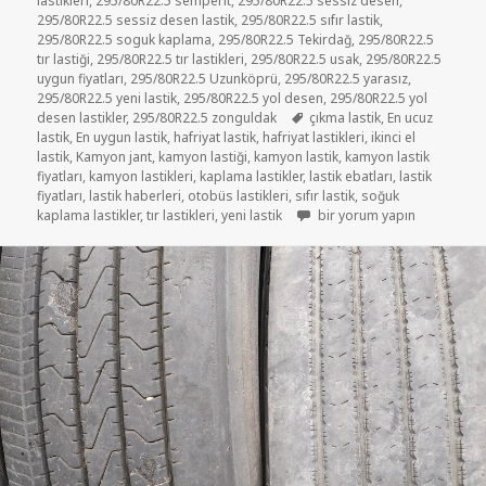
lastikleri
,
295/80R22.5 semperit
,
295/80R22.5 sessiz desen
,
295/80R22.5 sessiz desen lastik
,
295/80R22.5 sıfır lastik
,
295/80R22.5 soguk kaplama
,
295/80R22.5 Tekirdağ
,
295/80R22.5
tır lastiği
,
295/80R22.5 tır lastikleri
,
295/80R22.5 usak
,
295/80R22.5
uygun fiyatları
,
295/80R22.5 Uzunköprü
,
295/80R22.5 yarasız
,
295/80R22.5 yeni lastik
,
295/80R22.5 yol desen
,
295/80R22.5 yol
Etiketler
desen lastikler
,
295/80R22.5 zonguldak
çıkma lastik
,
En ucuz
lastik
,
En uygun lastik
,
hafriyat lastik
,
hafriyat lastikleri
,
ikinci el
lastik
,
Kamyon jant
,
kamyon lastiği
,
kamyon lastik
,
kamyon lastik
fiyatları
,
kamyon lastikleri
,
kaplama lastikler
,
lastik ebatları
,
lastik
fiyatları
,
lastik haberleri
,
otobüs lastikleri
,
sıfır lastik
,
soğuk
HAFRİYAT İKİNCİ EL LASTİK 2
kaplama lastikler
,
tır lastikleri
,
yeni lastik
bir yorum yapın