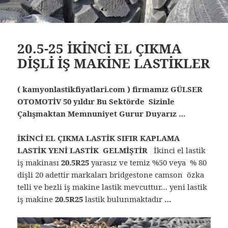
20.5-25 İKİNCİ EL ÇIKMA
DİŞLİ İŞ MAKİNE LASTİKLER
( kamyonlastikfiyatlari.com ) firmamız GÜLSER
OTOMOTİV 50 yıldır Bu Sektörde Sizinle
Çalışmaktan Memnuniyet Gurur Duyarız …
İKİNCİ EL ÇIKMA LASTİK SIFIR KAPLAMA
LASTİK YENİ LASTİK GELMİŞTİR
İkinci el lastik
iş makinası
20.5R25
yarasız ve temiz %50 veya % 80
dişli 20 adettir markaları bridgestone camson özka
telli ve bezli iş makine lastik mevcuttur… yeni lastik
iş makine
20.5R25
lastik bulunmaktadır
…