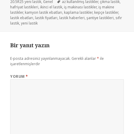
Etiketler
20.5R25 yeni lastik
,
Genel
az kullanılmış lastikler
,
çıkma lastik
,
hafriyat lastikleri
,
ikinci el lastik
,
iş makinası lastikler
,
iş makine
lastikler
,
kamyon lastik ebatları
,
kaplama lastikler
,
kepçe lastikler
,
lastik ebatları
,
lastik fiyatları
,
lastik haberleri
,
şantiye lastikleri
,
sıfır
lastik
,
yeni lastik
Bir yanıt yazın
E-posta adresiniz yayınlanmayacak.
Gerekli alanlar
*
ile
işaretlenmişlerdir
YORUM
*