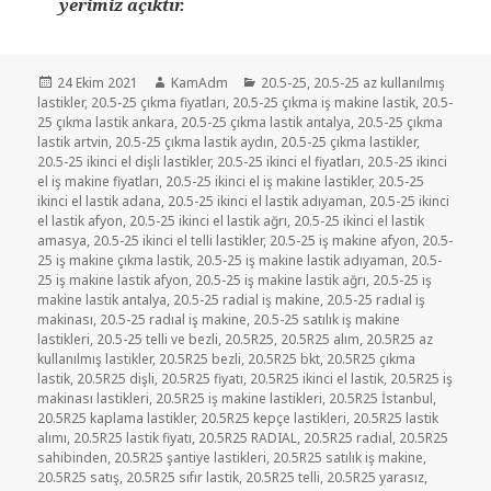
yerimiz açıktır.
Yayın
Yazar
Kategoriler
24 Ekim 2021
KamAdm
20.5-25
,
20.5-25 az kullanılmış
tarihi
lastikler
,
20.5-25 çıkma fiyatları
,
20.5-25 çıkma iş makine lastik
,
20.5-
25 çıkma lastik ankara
,
20.5-25 çıkma lastik antalya
,
20.5-25 çıkma
lastik artvin
,
20.5-25 çıkma lastik aydın
,
20.5-25 çıkma lastikler
,
20.5-25 ikinci el dişli lastikler
,
20.5-25 ikinci el fiyatları
,
20.5-25 ikinci
el iş makine fiyatları
,
20.5-25 ikinci el iş makine lastikler
,
20.5-25
ikinci el lastik adana
,
20.5-25 ikinci el lastik adıyaman
,
20.5-25 ikinci
el lastik afyon
,
20.5-25 ikinci el lastik ağrı
,
20.5-25 ikinci el lastik
amasya
,
20.5-25 ikinci el telli lastikler
,
20.5-25 iş makine afyon
,
20.5-
25 iş makine çıkma lastik
,
20.5-25 iş makine lastik adıyaman
,
20.5-
25 iş makine lastik afyon
,
20.5-25 iş makine lastik ağrı
,
20.5-25 iş
makine lastik antalya
,
20.5-25 radial iş makine
,
20.5-25 radıal iş
makinası
,
20.5-25 radıal iş makine
,
20.5-25 satılık iş makine
lastikleri
,
20.5-25 telli ve bezli
,
20.5R25
,
20.5R25 alım
,
20.5R25 az
kullanılmış lastikler
,
20.5R25 bezli
,
20.5R25 bkt
,
20.5R25 çıkma
lastik
,
20.5R25 dişli
,
20.5R25 fiyatı
,
20.5R25 ikinci el lastik
,
20.5R25 iş
makinası lastikleri
,
20.5R25 iş makine lastikleri
,
20.5R25 İstanbul
,
20.5R25 kaplama lastikler
,
20.5R25 kepçe lastikleri
,
20.5R25 lastik
alımı
,
20.5R25 lastik fiyatı
,
20.5R25 RADIAL
,
20.5R25 radıal
,
20.5R25
sahibinden
,
20.5R25 şantiye lastikleri
,
20.5R25 satılık iş makine
,
20.5R25 satış
,
20.5R25 sıfır lastik
,
20.5R25 telli
,
20.5R25 yarasız
,