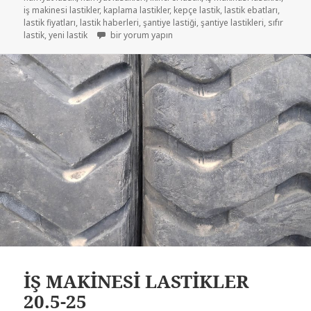
iş makinesi lastikler
,
kaplama lastikler
,
kepçe lastik
,
lastik ebatları
,
lastik fiyatları
,
lastik haberleri
,
şantiye lastiği
,
şantiye lastikleri
,
sıfır
20R5-25 ÇIKMA İŞ MAKİNASI KEPÇE LASTİKLER için
lastik
,
yeni lastik
bir yorum yapın
İŞ MAKİNESİ LASTİKLER
20.5-25