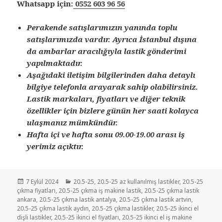
Whatsapp için:
0552 603 96 56
Perakende satışlarımızın yanında toplu
satışlarımızda vardır. Ayrıca İstanbul dışına
da ambarlar aracılığıyla lastik gönderimi
yapılmaktadır.
Aşağıdaki iletişim bilgilerinden daha detaylı
bilgiye telefonla arayarak sahip olabilirsiniz.
Lastik markaları, fiyatları ve diğer teknik
özellikler için bizlere günün her saati kolayca
ulaşmanız mümkündür.
Hafta içi ve hafta sonu 09.00-19.00 arası iş
yerimiz açıktır.
Yayın
Kategoriler
7 Eylül 2024
20.5-25
,
20.5-25 az kullanılmış lastikler
,
20.5-25
tarihi
çıkma fiyatları
,
20.5-25 çıkma iş makine lastik
,
20.5-25 çıkma lastik
ankara
,
20.5-25 çıkma lastik antalya
,
20.5-25 çıkma lastik artvin
,
20.5-25 çıkma lastik aydın
,
20.5-25 çıkma lastikler
,
20.5-25 ikinci el
dişli lastikler
,
20.5-25 ikinci el fiyatları
,
20.5-25 ikinci el iş makine