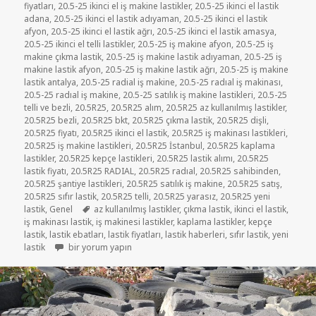
fiyatları
,
20.5-25 ikinci el iş makine lastikler
,
20.5-25 ikinci el lastik
adana
,
20.5-25 ikinci el lastik adıyaman
,
20.5-25 ikinci el lastik
afyon
,
20.5-25 ikinci el lastik ağrı
,
20.5-25 ikinci el lastik amasya
,
20.5-25 ikinci el telli lastikler
,
20.5-25 iş makine afyon
,
20.5-25 iş
makine çıkma lastik
,
20.5-25 iş makine lastik adıyaman
,
20.5-25 iş
makine lastik afyon
,
20.5-25 iş makine lastik ağrı
,
20.5-25 iş makine
lastik antalya
,
20.5-25 radial iş makine
,
20.5-25 radıal iş makinası
,
20.5-25 radıal iş makine
,
20.5-25 satılık iş makine lastikleri
,
20.5-25
telli ve bezli
,
20.5R25
,
20.5R25 alım
,
20.5R25 az kullanılmış lastikler
,
20.5R25 bezli
,
20.5R25 bkt
,
20.5R25 çıkma lastik
,
20.5R25 dişli
,
20.5R25 fiyatı
,
20.5R25 ikinci el lastik
,
20.5R25 iş makinası lastikleri
,
20.5R25 iş makine lastikleri
,
20.5R25 İstanbul
,
20.5R25 kaplama
lastikler
,
20.5R25 kepçe lastikleri
,
20.5R25 lastik alımı
,
20.5R25
lastik fiyatı
,
20.5R25 RADIAL
,
20.5R25 radıal
,
20.5R25 sahibinden
,
20.5R25 şantiye lastikleri
,
20.5R25 satılık iş makine
,
20.5R25 satış
,
20.5R25 sıfır lastik
,
20.5R25 telli
,
20.5R25 yarasız
,
20.5R25 yeni
Etiketler
lastik
,
Genel
az kullanılmış lastikler
,
çıkma lastik
,
ikinci el lastik
,
iş makinası lastik
,
iş makinesi lastikler
,
kaplama lastikler
,
kepçe
lastik
,
lastik ebatları
,
lastik fiyatları
,
lastik haberleri
,
sıfır lastik
,
yeni
20.5-25 YARASIZ İŞ MAKİNE LASTİKLER için
lastik
bir yorum yapın