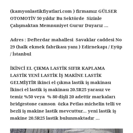
(kamyonlastikfiyatlari.com ) firmamız GÜLSER
OTOMOTİV 50 yıldır Bu Sektörde Sizinle
Çalışmaktan Memnuniyet Gurur Duyarız …
Adres : Defterdar mahallesi Savaklar caddesi No
29 (halk ekmek fabrikası yanı ) Edirnekapı / Eyüp
/ İstanbul
İKİNCİ EL ÇIKMA LASTİK SIFIR KAPLAMA
LASTİK YENİ LASTİK İŞ MAKİNE LASTİK
GELMİŞTİR ikinci el çıkma lastik iş makinası
İkinci el lastik iş makinası 20.5R25 yarasız ve
temiz %50 veya % 80 dişli 20 adettir markaları
bridgestone camson özka Petlas michelin telli ve
bezli iş makine lastik mevcuttur… yeni lastik iş
makine 20.5R25 lastik bulunmaktadır …