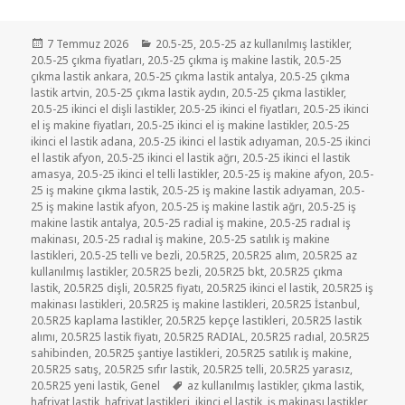
Yayın
Kategoriler
7 Temmuz 2026
20.5-25
,
20.5-25 az kullanılmış lastikler
,
tarihi
20.5-25 çıkma fiyatları
,
20.5-25 çıkma iş makine lastik
,
20.5-25
çıkma lastik ankara
,
20.5-25 çıkma lastik antalya
,
20.5-25 çıkma
lastik artvin
,
20.5-25 çıkma lastik aydın
,
20.5-25 çıkma lastikler
,
20.5-25 ikinci el dişli lastikler
,
20.5-25 ikinci el fiyatları
,
20.5-25 ikinci
el iş makine fiyatları
,
20.5-25 ikinci el iş makine lastikler
,
20.5-25
ikinci el lastik adana
,
20.5-25 ikinci el lastik adıyaman
,
20.5-25 ikinci
el lastik afyon
,
20.5-25 ikinci el lastik ağrı
,
20.5-25 ikinci el lastik
amasya
,
20.5-25 ikinci el telli lastikler
,
20.5-25 iş makine afyon
,
20.5-
25 iş makine çıkma lastik
,
20.5-25 iş makine lastik adıyaman
,
20.5-
25 iş makine lastik afyon
,
20.5-25 iş makine lastik ağrı
,
20.5-25 iş
makine lastik antalya
,
20.5-25 radial iş makine
,
20.5-25 radıal iş
makinası
,
20.5-25 radıal iş makine
,
20.5-25 satılık iş makine
lastikleri
,
20.5-25 telli ve bezli
,
20.5R25
,
20.5R25 alım
,
20.5R25 az
kullanılmış lastikler
,
20.5R25 bezli
,
20.5R25 bkt
,
20.5R25 çıkma
lastik
,
20.5R25 dişli
,
20.5R25 fiyatı
,
20.5R25 ikinci el lastik
,
20.5R25 iş
makinası lastikleri
,
20.5R25 iş makine lastikleri
,
20.5R25 İstanbul
,
20.5R25 kaplama lastikler
,
20.5R25 kepçe lastikleri
,
20.5R25 lastik
alımı
,
20.5R25 lastik fiyatı
,
20.5R25 RADIAL
,
20.5R25 radıal
,
20.5R25
sahibinden
,
20.5R25 şantiye lastikleri
,
20.5R25 satılık iş makine
,
20.5R25 satış
,
20.5R25 sıfır lastik
,
20.5R25 telli
,
20.5R25 yarasız
,
Etiketler
20.5R25 yeni lastik
,
Genel
az kullanılmış lastikler
,
çıkma lastik
,
hafriyat lastik
,
hafriyat lastikleri
,
ikinci el lastik
,
iş makinası lastikler
,