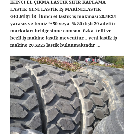
İKİNCİ EL ÇIKMA LASTİK SIFIR KAPLAMA
LASTİK YENİ LASTİK İŞ MAKİNELASTİK
GELMİŞTİR İkinci el lastik iş makinası 20.5R25
yarasız ve temiz %50 veya % 80 dişli 20 adettir
markaları bridgestone camson özka telli ve
bezli iş makine lastik mevcuttur… yeni lastik iş
makine 20.5R25 lastik bulunmaktadır …