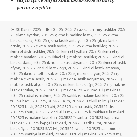
yerimiz açıktır.
Yayın
Kategoriler
30 Kasım 2025
20.5-25
,
20.5-25 az kullanılmış lastikler
,
20.5-
tarihi
25 çıkma fiyatları
,
20.5-25 çıkma iş makine lastik
,
20.5-25 çıkma
lastik ankara
,
20.5-25 çıkma lastik antalya
,
20.5-25 çıkma lastik
artvin
,
20.5-25 çıkma lastik aydın
,
20.5-25 çıkma lastikler
,
20.5-25
ikinci el dişli lastikler
,
20.5-25 ikinci el fiyatları
,
20.5-25 ikinci el iş
makine fiyatları
,
20.5-25 ikinci el iş makine lastikler
,
20.5-25 ikinci el
lastik adana
,
20.5-25 ikinci el lastik adıyaman
,
20.5-25 ikinci el lastik
afyon
,
20.5-25 ikinci el lastik ağrı
,
20.5-25 ikinci el lastik amasya
,
20.5-25 ikinci el telli lastikler
,
20.5-25 iş makine afyon
,
20.5-25 iş
makine çıkma lastik
,
20.5-25 iş makine lastik adıyaman
,
20.5-25 iş
makine lastik afyon
,
20.5-25 iş makine lastik ağrı
,
20.5-25 iş makine
lastik antalya
,
20.5-25 radial iş makine
,
20.5-25 radıal iş makinası
,
20.5-25 radıal iş makine
,
20.5-25 satılık iş makine lastikleri
,
20.5-25
telli ve bezli
,
20.5R25
,
20.5R25 alım
,
20.5R25 az kullanılmış lastikler
,
20.5R25 bezli
,
20.5R25 bkt
,
20.5R25 çıkma lastik
,
20.5R25 dişli
,
20.5R25 fiyatı
,
20.5R25 ikinci el lastik
,
20.5R25 iş makinası lastikleri
,
20.5R25 iş makine lastikleri
,
20.5R25 İstanbul
,
20.5R25 kaplama
lastikler
,
20.5R25 kepçe lastikleri
,
20.5R25 lastik alımı
,
20.5R25
lastik fiyatı
,
20.5R25 RADIAL
,
20.5R25 radıal
,
20.5R25 sahibinden
,
20.5R25 şantiye lastikleri
,
20.5R25 satılık iş makine
,
20.5R25 satış
,