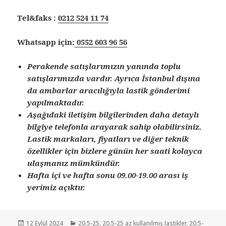
Tel&faks :
0212 524 11 74
Whatsapp için:
0552 603 96 56
Perakende satışlarımızın yanında toplu
satışlarımızda vardır. Ayrıca İstanbul dışına
da ambarlar aracılığıyla lastik gönderimi
yapılmaktadır.
Aşağıdaki iletişim bilgilerinden daha detaylı
bilgiye telefonla arayarak sahip olabilirsiniz.
Lastik markaları, fiyatları ve diğer teknik
özellikler için bizlere günün her saati kolayca
ulaşmanız mümkündür.
Hafta içi ve hafta sonu 09.00-19.00 arası iş
yerimiz açıktır.
Yayın
Kategoriler
12 Eylül 2024
20.5-25
,
20.5-25 az kullanılmış lastikler
,
20.5-