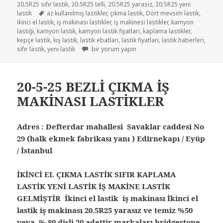
20.5R25 sıfır lastik
,
20.5R25 telli
,
20.5R25 yarasız
,
20.5R25 yeni
Etiketler
lastik
az kullanılmış lastikler
,
çıkma lastik
,
Dört mevsim lastik
,
ikinci el lastik
,
iş makinası lastikler
,
iş makinesi lastikler
,
kamyon
lastiği
,
kamyon lastik
,
kamyon lastik fiyatları
,
kaplama lastikler
,
kepçe lastik
,
kış lastik
,
lastik ebatları
,
lastik fiyatları
,
lastik haberleri
,
İŞ MAKİNESİ LASTİKLER 20.5-25 için
sıfır lastik
,
yeni lastik
bir yorum yapın
20-5-25 BEZLİ ÇIKMA İŞ
MAKİNASI LASTİKLER
Adres : Defterdar mahallesi Savaklar caddesi No
29 (halk ekmek fabrikası yanı ) Edirnekapı / Eyüp
/ İstanbul
İKİNCİ EL ÇIKMA LASTİK SIFIR KAPLAMA
LASTİK YENİ LASTİK İŞ MAKİNE LASTİK
GELMİŞTİR İkinci el lastik iş makinası İkinci el
lastik iş makinası 20.5R25 yarasız ve temiz %50
veya % 80 dişli 20 adettir markaları bridgestone