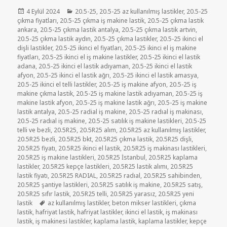
Yayın
Kategoriler
4 Eylül 2024
20.5-25
,
20.5-25 az kullanılmış lastikler
,
20.5-25
tarihi
çıkma fiyatları
,
20.5-25 çıkma iş makine lastik
,
20.5-25 çıkma lastik
ankara
,
20.5-25 çıkma lastik antalya
,
20.5-25 çıkma lastik artvin
,
20.5-25 çıkma lastik aydın
,
20.5-25 çıkma lastikler
,
20.5-25 ikinci el
dişli lastikler
,
20.5-25 ikinci el fiyatları
,
20.5-25 ikinci el iş makine
fiyatları
,
20.5-25 ikinci el iş makine lastikler
,
20.5-25 ikinci el lastik
adana
,
20.5-25 ikinci el lastik adıyaman
,
20.5-25 ikinci el lastik
afyon
,
20.5-25 ikinci el lastik ağrı
,
20.5-25 ikinci el lastik amasya
,
20.5-25 ikinci el telli lastikler
,
20.5-25 iş makine afyon
,
20.5-25 iş
makine çıkma lastik
,
20.5-25 iş makine lastik adıyaman
,
20.5-25 iş
makine lastik afyon
,
20.5-25 iş makine lastik ağrı
,
20.5-25 iş makine
lastik antalya
,
20.5-25 radial iş makine
,
20.5-25 radıal iş makinası
,
20.5-25 radıal iş makine
,
20.5-25 satılık iş makine lastikleri
,
20.5-25
telli ve bezli
,
20.5R25
,
20.5R25 alım
,
20.5R25 az kullanılmış lastikler
,
20.5R25 bezli
,
20.5R25 bkt
,
20.5R25 çıkma lastik
,
20.5R25 dişli
,
20.5R25 fiyatı
,
20.5R25 ikinci el lastik
,
20.5R25 iş makinası lastikleri
,
20.5R25 iş makine lastikleri
,
20.5R25 İstanbul
,
20.5R25 kaplama
lastikler
,
20.5R25 kepçe lastikleri
,
20.5R25 lastik alımı
,
20.5R25
lastik fiyatı
,
20.5R25 RADIAL
,
20.5R25 radıal
,
20.5R25 sahibinden
,
20.5R25 şantiye lastikleri
,
20.5R25 satılık iş makine
,
20.5R25 satış
,
20.5R25 sıfır lastik
,
20.5R25 telli
,
20.5R25 yarasız
,
20.5R25 yeni
Etiketler
lastik
az kullanılmış lastikler
,
beton mikser lastikleri
,
çıkma
lastik
,
hafriyat lastik
,
hafriyat lastikler
,
ikinci el lastik
,
iş makinası
lastik
,
iş makinesi lastikler
,
kaplama lastik
,
kaplama lastikler
,
kepçe