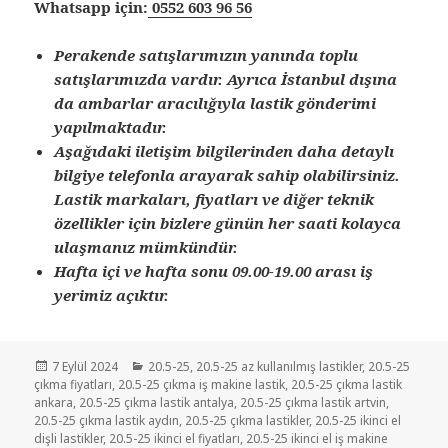
Whatsapp için:
0552 603 96 56
Perakende satışlarımızın yanında toplu
satışlarımızda vardır. Ayrıca İstanbul dışına
da ambarlar aracılığıyla lastik gönderimi
yapılmaktadır.
Aşağıdaki iletişim bilgilerinden daha detaylı
bilgiye telefonla arayarak sahip olabilirsiniz.
Lastik markaları, fiyatları ve diğer teknik
özellikler için bizlere günün her saati kolayca
ulaşmanız mümkündür.
Hafta içi ve hafta sonu 09.00-19.00 arası iş
yerimiz açıktır.
Yayın
Kategoriler
7 Eylül 2024
20.5-25
,
20.5-25 az kullanılmış lastikler
,
20.5-25
tarihi
çıkma fiyatları
,
20.5-25 çıkma iş makine lastik
,
20.5-25 çıkma lastik
ankara
,
20.5-25 çıkma lastik antalya
,
20.5-25 çıkma lastik artvin
,
20.5-25 çıkma lastik aydın
,
20.5-25 çıkma lastikler
,
20.5-25 ikinci el
dişli lastikler
,
20.5-25 ikinci el fiyatları
,
20.5-25 ikinci el iş makine