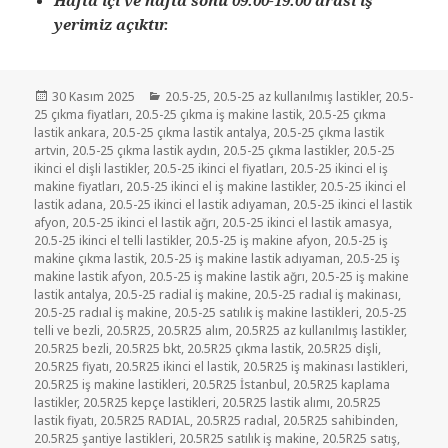
yerimiz açıktır.
Yayın
Kategoriler
30 Kasım 2025
20.5-25
,
20.5-25 az kullanılmış lastikler
,
20.5-
tarihi
25 çıkma fiyatları
,
20.5-25 çıkma iş makine lastik
,
20.5-25 çıkma
lastik ankara
,
20.5-25 çıkma lastik antalya
,
20.5-25 çıkma lastik
artvin
,
20.5-25 çıkma lastik aydın
,
20.5-25 çıkma lastikler
,
20.5-25
ikinci el dişli lastikler
,
20.5-25 ikinci el fiyatları
,
20.5-25 ikinci el iş
makine fiyatları
,
20.5-25 ikinci el iş makine lastikler
,
20.5-25 ikinci el
lastik adana
,
20.5-25 ikinci el lastik adıyaman
,
20.5-25 ikinci el lastik
afyon
,
20.5-25 ikinci el lastik ağrı
,
20.5-25 ikinci el lastik amasya
,
20.5-25 ikinci el telli lastikler
,
20.5-25 iş makine afyon
,
20.5-25 iş
makine çıkma lastik
,
20.5-25 iş makine lastik adıyaman
,
20.5-25 iş
makine lastik afyon
,
20.5-25 iş makine lastik ağrı
,
20.5-25 iş makine
lastik antalya
,
20.5-25 radial iş makine
,
20.5-25 radıal iş makinası
,
20.5-25 radıal iş makine
,
20.5-25 satılık iş makine lastikleri
,
20.5-25
telli ve bezli
,
20.5R25
,
20.5R25 alım
,
20.5R25 az kullanılmış lastikler
,
20.5R25 bezli
,
20.5R25 bkt
,
20.5R25 çıkma lastik
,
20.5R25 dişli
,
20.5R25 fiyatı
,
20.5R25 ikinci el lastik
,
20.5R25 iş makinası lastikleri
,
20.5R25 iş makine lastikleri
,
20.5R25 İstanbul
,
20.5R25 kaplama
lastikler
,
20.5R25 kepçe lastikleri
,
20.5R25 lastik alımı
,
20.5R25
lastik fiyatı
,
20.5R25 RADIAL
,
20.5R25 radıal
,
20.5R25 sahibinden
,
20.5R25 şantiye lastikleri
,
20.5R25 satılık iş makine
,
20.5R25 satış
,