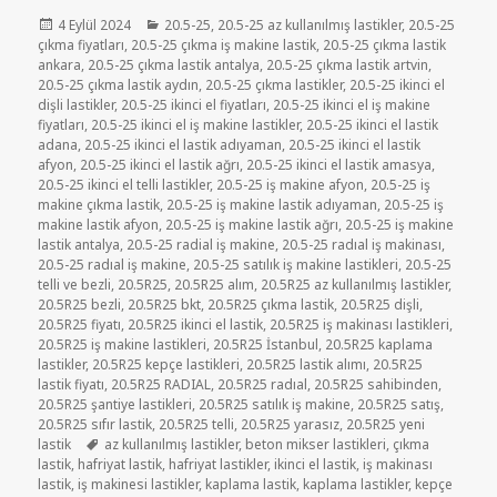
Yayın
Kategoriler
4 Eylül 2024
20.5-25
,
20.5-25 az kullanılmış lastikler
,
20.5-25
tarihi
çıkma fiyatları
,
20.5-25 çıkma iş makine lastik
,
20.5-25 çıkma lastik
ankara
,
20.5-25 çıkma lastik antalya
,
20.5-25 çıkma lastik artvin
,
20.5-25 çıkma lastik aydın
,
20.5-25 çıkma lastikler
,
20.5-25 ikinci el
dişli lastikler
,
20.5-25 ikinci el fiyatları
,
20.5-25 ikinci el iş makine
fiyatları
,
20.5-25 ikinci el iş makine lastikler
,
20.5-25 ikinci el lastik
adana
,
20.5-25 ikinci el lastik adıyaman
,
20.5-25 ikinci el lastik
afyon
,
20.5-25 ikinci el lastik ağrı
,
20.5-25 ikinci el lastik amasya
,
20.5-25 ikinci el telli lastikler
,
20.5-25 iş makine afyon
,
20.5-25 iş
makine çıkma lastik
,
20.5-25 iş makine lastik adıyaman
,
20.5-25 iş
makine lastik afyon
,
20.5-25 iş makine lastik ağrı
,
20.5-25 iş makine
lastik antalya
,
20.5-25 radial iş makine
,
20.5-25 radıal iş makinası
,
20.5-25 radıal iş makine
,
20.5-25 satılık iş makine lastikleri
,
20.5-25
telli ve bezli
,
20.5R25
,
20.5R25 alım
,
20.5R25 az kullanılmış lastikler
,
20.5R25 bezli
,
20.5R25 bkt
,
20.5R25 çıkma lastik
,
20.5R25 dişli
,
20.5R25 fiyatı
,
20.5R25 ikinci el lastik
,
20.5R25 iş makinası lastikleri
,
20.5R25 iş makine lastikleri
,
20.5R25 İstanbul
,
20.5R25 kaplama
lastikler
,
20.5R25 kepçe lastikleri
,
20.5R25 lastik alımı
,
20.5R25
lastik fiyatı
,
20.5R25 RADIAL
,
20.5R25 radıal
,
20.5R25 sahibinden
,
20.5R25 şantiye lastikleri
,
20.5R25 satılık iş makine
,
20.5R25 satış
,
20.5R25 sıfır lastik
,
20.5R25 telli
,
20.5R25 yarasız
,
20.5R25 yeni
Etiketler
lastik
az kullanılmış lastikler
,
beton mikser lastikleri
,
çıkma
lastik
,
hafriyat lastik
,
hafriyat lastikler
,
ikinci el lastik
,
iş makinası
lastik
,
iş makinesi lastikler
,
kaplama lastik
,
kaplama lastikler
,
kepçe