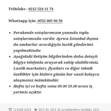
Tel&faks :
0212 524 11 74
Whatsapp için:
0552 603 96 56
Perakende satışlarımızın yanında toplu
satışlarımızda vardır. Ayrıca İstanbul dışına
da ambarlar aracılığıyla lastik gönderimi
yapılmaktadır.
Aşağıdaki iletişim bilgilerinden daha detaylı
bilgiye telefonla arayarak sahip olabilirsiniz.
Lastik markaları, fiyatları ve diğer teknik
özellikler için bizlere günün her saati kolayca
ulaşmanız mümkündür.
Hafta içi ve hafta sonu 09.00-19.00 arası iş
yerimiz açıktır.
Yayın
Kategoriler
12 Eylül 2024
20.5-25
,
20.5-25 az kullanılmış lastikler
,
20.5-