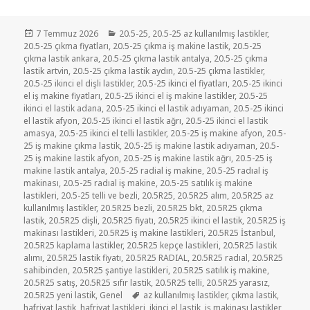
Yayın
Kategoriler
7 Temmuz 2026
20.5-25
,
20.5-25 az kullanılmış lastikler
,
tarihi
20.5-25 çıkma fiyatları
,
20.5-25 çıkma iş makine lastik
,
20.5-25
çıkma lastik ankara
,
20.5-25 çıkma lastik antalya
,
20.5-25 çıkma
lastik artvin
,
20.5-25 çıkma lastik aydın
,
20.5-25 çıkma lastikler
,
20.5-25 ikinci el dişli lastikler
,
20.5-25 ikinci el fiyatları
,
20.5-25 ikinci
el iş makine fiyatları
,
20.5-25 ikinci el iş makine lastikler
,
20.5-25
ikinci el lastik adana
,
20.5-25 ikinci el lastik adıyaman
,
20.5-25 ikinci
el lastik afyon
,
20.5-25 ikinci el lastik ağrı
,
20.5-25 ikinci el lastik
amasya
,
20.5-25 ikinci el telli lastikler
,
20.5-25 iş makine afyon
,
20.5-
25 iş makine çıkma lastik
,
20.5-25 iş makine lastik adıyaman
,
20.5-
25 iş makine lastik afyon
,
20.5-25 iş makine lastik ağrı
,
20.5-25 iş
makine lastik antalya
,
20.5-25 radial iş makine
,
20.5-25 radıal iş
makinası
,
20.5-25 radıal iş makine
,
20.5-25 satılık iş makine
lastikleri
,
20.5-25 telli ve bezli
,
20.5R25
,
20.5R25 alım
,
20.5R25 az
kullanılmış lastikler
,
20.5R25 bezli
,
20.5R25 bkt
,
20.5R25 çıkma
lastik
,
20.5R25 dişli
,
20.5R25 fiyatı
,
20.5R25 ikinci el lastik
,
20.5R25 iş
makinası lastikleri
,
20.5R25 iş makine lastikleri
,
20.5R25 İstanbul
,
20.5R25 kaplama lastikler
,
20.5R25 kepçe lastikleri
,
20.5R25 lastik
alımı
,
20.5R25 lastik fiyatı
,
20.5R25 RADIAL
,
20.5R25 radıal
,
20.5R25
sahibinden
,
20.5R25 şantiye lastikleri
,
20.5R25 satılık iş makine
,
20.5R25 satış
,
20.5R25 sıfır lastik
,
20.5R25 telli
,
20.5R25 yarasız
,
Etiketler
20.5R25 yeni lastik
,
Genel
az kullanılmış lastikler
,
çıkma lastik
,
hafriyat lastik
,
hafriyat lastikleri
,
ikinci el lastik
,
iş makinası lastikler
,