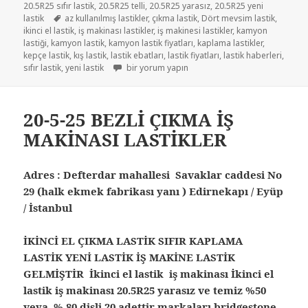
20.5R25 sıfır lastik
,
20.5R25 telli
,
20.5R25 yarasız
,
20.5R25 yeni
Etiketler
lastik
az kullanılmış lastikler
,
çıkma lastik
,
Dört mevsim lastik
,
ikinci el lastik
,
iş makinası lastikler
,
iş makinesi lastikler
,
kamyon
lastiği
,
kamyon lastik
,
kamyon lastik fiyatları
,
kaplama lastikler
,
kepçe lastik
,
kış lastik
,
lastik ebatları
,
lastik fiyatları
,
lastik haberleri
,
İŞ MAKİNESİ LASTİKLER 20.5-25 için
sıfır lastik
,
yeni lastik
bir yorum yapın
20-5-25 BEZLİ ÇIKMA İŞ
MAKİNASI LASTİKLER
Adres : Defterdar mahallesi Savaklar caddesi No
29 (halk ekmek fabrikası yanı ) Edirnekapı / Eyüp
/ İstanbul
İKİNCİ EL ÇIKMA LASTİK SIFIR KAPLAMA
LASTİK YENİ LASTİK İŞ MAKİNE LASTİK
GELMİŞTİR İkinci el lastik iş makinası İkinci el
lastik iş makinası 20.5R25 yarasız ve temiz %50
veya % 80 dişli 20 adettir markaları bridgestone