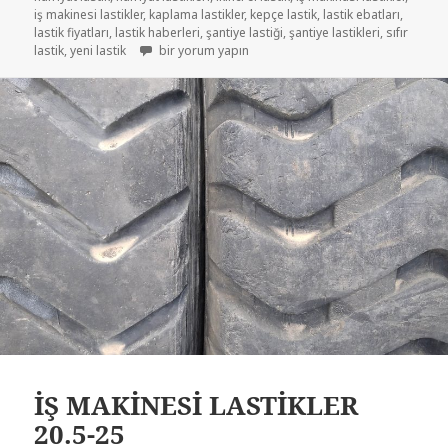
iş makinesi lastikler
,
kaplama lastikler
,
kepçe lastik
,
lastik ebatları
,
lastik fiyatları
,
lastik haberleri
,
şantiye lastiği
,
şantiye lastikleri
,
sıfır
20R5-25 ÇIKMA İŞ MAKİNASI KEPÇE LASTİKLER için
lastik
,
yeni lastik
bir yorum yapın
İŞ MAKİNESİ LASTİKLER
20.5-25