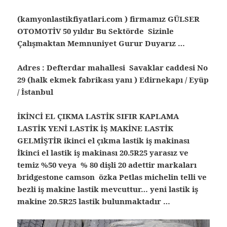
(kamyonlastikfiyatlari.com ) firmamız GÜLSER
OTOMOTİV 50 yıldır Bu Sektörde Sizinle
Çalışmaktan Memnuniyet Gurur Duyarız …
Adres : Defterdar mahallesi Savaklar caddesi No
29 (halk ekmek fabrikası yanı ) Edirnekapı / Eyüp
/ İstanbul
İKİNCİ EL ÇIKMA LASTİK SIFIR KAPLAMA
LASTİK YENİ LASTİK İŞ MAKİNE LASTİK
GELMİŞTİR ikinci el çıkma lastik iş makinası
İkinci el lastik iş makinası 20.5R25 yarasız ve
temiz %50 veya % 80 dişli 20 adettir markaları
bridgestone camson özka Petlas michelin telli ve
bezli iş makine lastik mevcuttur… yeni lastik iş
makine 20.5R25 lastik bulunmaktadır …