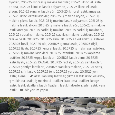
fiyatları
,
20.5-25 ikinci el iş makine lastikler
,
20.5-25 ikinci el lastik
adana
,
20.5-25 ikinci el lastik adıyaman
,
20.5-25 ikinci el lastik
afyon
,
20.5-25 ikinci el lastik ağrı
,
20.5-25 ikinci el lastik amasya
,
20.5-25 ikinci el telli lastikler
,
20.5-25 iş makine afyon
,
20.5-25 iş
makine çıkma lastik
,
20.5-25 iş makine lastik adıyaman
,
20.5-25 iş
makine lastik afyon
,
20.5-25 iş makine lastik ağrı
,
20.5-25 iş makine
lastik antalya
,
20.5-25 radial iş makine
,
20.5-25 radıal iş makinası
,
20.5-25 radıal iş makine
,
20.5-25 satılık iş makine lastikleri
,
20.5-25
telli ve bezli
,
20.5R25
,
20.5R25 alım
,
20.5R25 az kullanılmış lastikler
,
20.5R25 bezli
,
20.5R25 bkt
,
20.5R25 çıkma lastik
,
20.5R25 dişli
,
20.5R25 fiyatı
,
20.5R25 ikinci el lastik
,
20.5R25 iş makinası lastikleri
,
20.5R25 iş makine lastikleri
,
20.5R25 İstanbul
,
20.5R25 kaplama
lastikler
,
20.5R25 kepçe lastikleri
,
20.5R25 lastik alımı
,
20.5R25
lastik fiyatı
,
20.5R25 RADIAL
,
20.5R25 radıal
,
20.5R25 sahibinden
,
20.5R25 şantiye lastikleri
,
20.5R25 satılık iş makine
,
20.5R25 satış
,
20.5R25 sıfır lastik
,
20.5R25 telli
,
20.5R25 yarasız
,
20.5R25 yeni
Etiketler
lastik
,
Genel
az kullanılmış lastikler
,
çıkma lastik
,
ikinci el lastik
,
iş makinası lastik
,
iş makinesi lastikler
,
kaplama lastikler
,
kepçe
lastik
,
lastik ebatları
,
lastik fiyatları
,
lastik haberleri
,
sıfır lastik
,
yeni
20.5-25 YARASIZ İŞ MAKİNE LASTİKLER için
lastik
bir yorum yapın