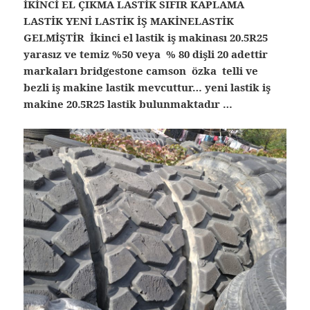
İKİNCİ EL ÇIKMA LASTİK SIFIR KAPLAMA
LASTİK YENİ LASTİK İŞ MAKİNELASTİK
GELMİŞTİR İkinci el lastik iş makinası 20.5R25
yarasız ve temiz %50 veya % 80 dişli 20 adettir
markaları bridgestone camson özka telli ve
bezli iş makine lastik mevcuttur… yeni lastik iş
makine 20.5R25 lastik bulunmaktadır …