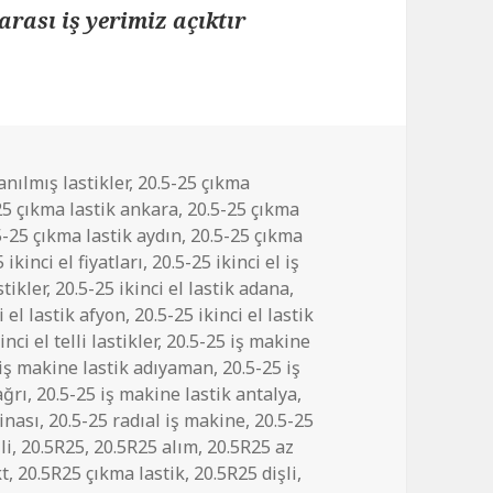
arası iş yerimiz açıktır
anılmış lastikler
,
20.5-25 çıkma
25 çıkma lastik ankara
,
20.5-25 çıkma
5-25 çıkma lastik aydın
,
20.5-25 çıkma
 ikinci el fiyatları
,
20.5-25 ikinci el iş
stikler
,
20.5-25 ikinci el lastik adana
,
i el lastik afyon
,
20.5-25 ikinci el lastik
inci el telli lastikler
,
20.5-25 iş makine
 iş makine lastik adıyaman
,
20.5-25 iş
ağrı
,
20.5-25 iş makine lastik antalya
,
inası
,
20.5-25 radıal iş makine
,
20.5-25
li
,
20.5R25
,
20.5R25 alım
,
20.5R25 az
kt
,
20.5R25 çıkma lastik
,
20.5R25 dişli
,