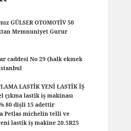
mamız GÜLSER OTOMOTİV 50
maktan Memnuniyet Gurur
lar caddesi No 29 (halk ekmek
 İstanbul
PLAMA LASTİK YENİ LASTİK İŞ
 çıkma lastik iş makinası
 80 dişli 15 adettir
Petlas michelin telli ve
eni lastik iş makine 20.5R25