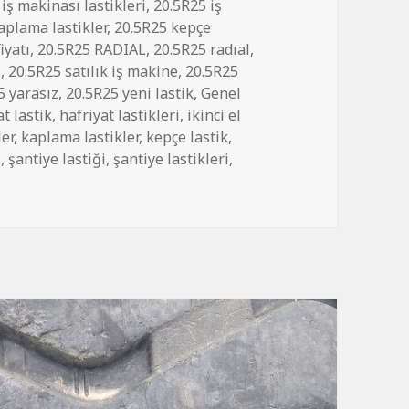
iş makinası lastikleri
,
20.5R25 iş
aplama lastikler
,
20.5R25 kepçe
iyatı
,
20.5R25 RADIAL
,
20.5R25 radıal
,
i
,
20.5R25 satılık iş makine
,
20.5R25
5 yarasız
,
20.5R25 yeni lastik
,
Genel
at lastik
,
hafriyat lastikleri
,
ikinci el
ler
,
kaplama lastikler
,
kepçe lastik
,
i
,
şantiye lastiği
,
şantiye lastikleri
,
MAKİNASI KEPÇE LASTİKLER için