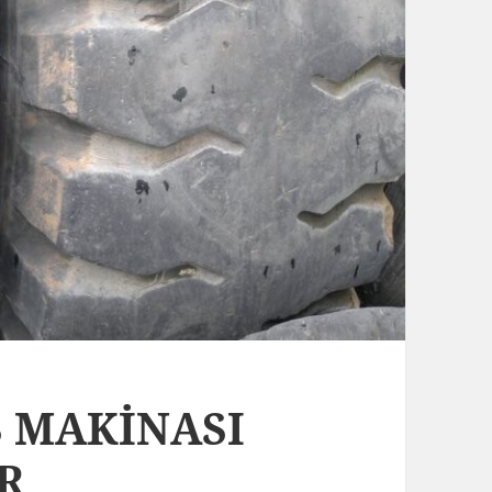
Ş MAKİNASI
R