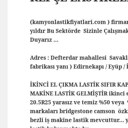
(kamyonlastikfiyatlari.com ) fir
yıldır Bu Sektörde Sizinle Çalış
Duyarız …
Adres : Defterdar mahallesi Savak
fabrikası yanı ) Edirnekapı / Eyüp /
İKİNCİ EL ÇIKMA LASTİK SIFIR KA
MAKİNE LASTİK GELMİŞTİR ikinci el
20.5R25 yarasız ve temiz %50 veya %
markaları bridgestone camson özka 
bezli iş makine lastik mevcuttur… y