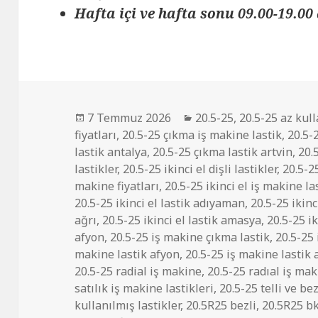
Hafta içi ve hafta sonu 09.00-19.00 
Yayın
Kategoriler
7 Temmuz 2026
20.5-25
,
20.5-25 az kull
tarihi
fiyatları
,
20.5-25 çıkma iş makine lastik
,
20.5-
lastik antalya
,
20.5-25 çıkma lastik artvin
,
20.
lastikler
,
20.5-25 ikinci el dişli lastikler
,
20.5-25
makine fiyatları
,
20.5-25 ikinci el iş makine la
20.5-25 ikinci el lastik adıyaman
,
20.5-25 ikinc
ağrı
,
20.5-25 ikinci el lastik amasya
,
20.5-25 ik
afyon
,
20.5-25 iş makine çıkma lastik
,
20.5-25
makine lastik afyon
,
20.5-25 iş makine lastik 
20.5-25 radial iş makine
,
20.5-25 radıal iş mak
satılık iş makine lastikleri
,
20.5-25 telli ve bez
kullanılmış lastikler
,
20.5R25 bezli
,
20.5R25 b