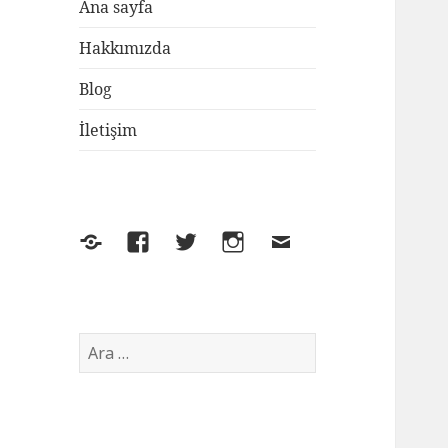
Ana sayfa
Hakkımızda
Blog
İletişim
Yelp
Facebook
Twitter
Instagram
E-
posta
Arama: