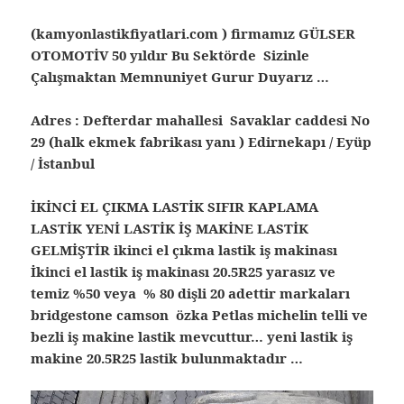
(kamyonlastikfiyatlari.com ) firmamız GÜLSER
OTOMOTİV 50 yıldır Bu Sektörde Sizinle
Çalışmaktan Memnuniyet Gurur Duyarız …
Adres : Defterdar mahallesi Savaklar caddesi No
29 (halk ekmek fabrikası yanı ) Edirnekapı / Eyüp
/ İstanbul
İKİNCİ EL ÇIKMA LASTİK SIFIR KAPLAMA
LASTİK YENİ LASTİK İŞ MAKİNE LASTİK
GELMİŞTİR ikinci el çıkma lastik iş makinası
İkinci el lastik iş makinası 20.5R25 yarasız ve
temiz %50 veya % 80 dişli 20 adettir markaları
bridgestone camson özka Petlas michelin telli ve
bezli iş makine lastik mevcuttur… yeni lastik iş
makine 20.5R25 lastik bulunmaktadır …