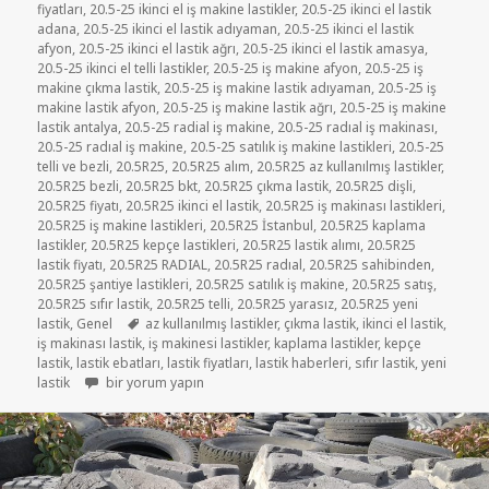
fiyatları
,
20.5-25 ikinci el iş makine lastikler
,
20.5-25 ikinci el lastik
adana
,
20.5-25 ikinci el lastik adıyaman
,
20.5-25 ikinci el lastik
afyon
,
20.5-25 ikinci el lastik ağrı
,
20.5-25 ikinci el lastik amasya
,
20.5-25 ikinci el telli lastikler
,
20.5-25 iş makine afyon
,
20.5-25 iş
makine çıkma lastik
,
20.5-25 iş makine lastik adıyaman
,
20.5-25 iş
makine lastik afyon
,
20.5-25 iş makine lastik ağrı
,
20.5-25 iş makine
lastik antalya
,
20.5-25 radial iş makine
,
20.5-25 radıal iş makinası
,
20.5-25 radıal iş makine
,
20.5-25 satılık iş makine lastikleri
,
20.5-25
telli ve bezli
,
20.5R25
,
20.5R25 alım
,
20.5R25 az kullanılmış lastikler
,
20.5R25 bezli
,
20.5R25 bkt
,
20.5R25 çıkma lastik
,
20.5R25 dişli
,
20.5R25 fiyatı
,
20.5R25 ikinci el lastik
,
20.5R25 iş makinası lastikleri
,
20.5R25 iş makine lastikleri
,
20.5R25 İstanbul
,
20.5R25 kaplama
lastikler
,
20.5R25 kepçe lastikleri
,
20.5R25 lastik alımı
,
20.5R25
lastik fiyatı
,
20.5R25 RADIAL
,
20.5R25 radıal
,
20.5R25 sahibinden
,
20.5R25 şantiye lastikleri
,
20.5R25 satılık iş makine
,
20.5R25 satış
,
20.5R25 sıfır lastik
,
20.5R25 telli
,
20.5R25 yarasız
,
20.5R25 yeni
Etiketler
lastik
,
Genel
az kullanılmış lastikler
,
çıkma lastik
,
ikinci el lastik
,
iş makinası lastik
,
iş makinesi lastikler
,
kaplama lastikler
,
kepçe
lastik
,
lastik ebatları
,
lastik fiyatları
,
lastik haberleri
,
sıfır lastik
,
yeni
20.5-25 YARASIZ İŞ MAKİNE LASTİKLER için
lastik
bir yorum yapın