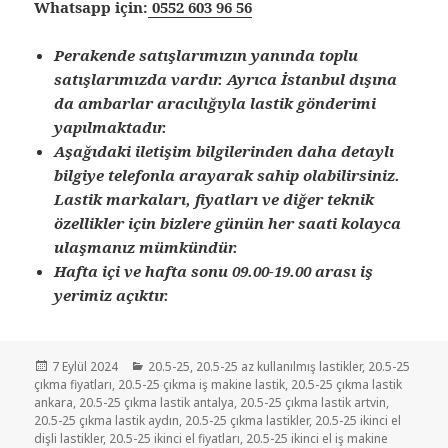
Whatsapp için:
0552 603 96 56
Perakende satışlarımızın yanında toplu
satışlarımızda vardır. Ayrıca İstanbul dışına
da ambarlar aracılığıyla lastik gönderimi
yapılmaktadır.
Aşağıdaki iletişim bilgilerinden daha detaylı
bilgiye telefonla arayarak sahip olabilirsiniz.
Lastik markaları, fiyatları ve diğer teknik
özellikler için bizlere günün her saati kolayca
ulaşmanız mümkündür.
Hafta içi ve hafta sonu 09.00-19.00 arası iş
yerimiz açıktır.
Yayın
Kategoriler
7 Eylül 2024
20.5-25
,
20.5-25 az kullanılmış lastikler
,
20.5-25
tarihi
çıkma fiyatları
,
20.5-25 çıkma iş makine lastik
,
20.5-25 çıkma lastik
ankara
,
20.5-25 çıkma lastik antalya
,
20.5-25 çıkma lastik artvin
,
20.5-25 çıkma lastik aydın
,
20.5-25 çıkma lastikler
,
20.5-25 ikinci el
dişli lastikler
,
20.5-25 ikinci el fiyatları
,
20.5-25 ikinci el iş makine