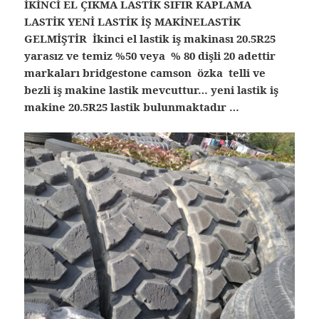
İKİNCİ EL ÇIKMA LASTİK SIFIR KAPLAMA
LASTİK YENİ LASTİK İŞ MAKİNELASTİK
GELMİŞTİR İkinci el lastik iş makinası 20.5R25
yarasız ve temiz %50 veya % 80 dişli 20 adettir
markaları bridgestone camson özka telli ve
bezli iş makine lastik mevcuttur… yeni lastik iş
makine 20.5R25 lastik bulunmaktadır …