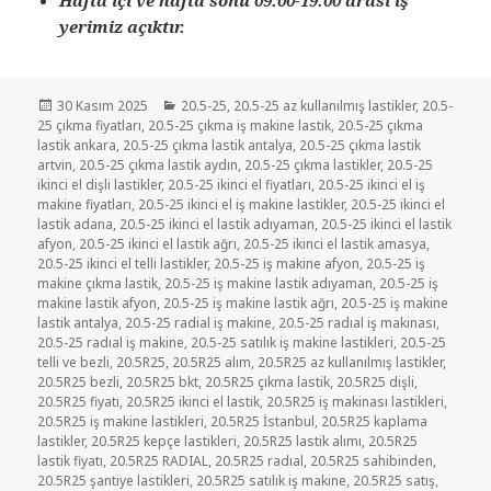
yerimiz açıktır.
Yayın
Kategoriler
30 Kasım 2025
20.5-25
,
20.5-25 az kullanılmış lastikler
,
20.5-
tarihi
25 çıkma fiyatları
,
20.5-25 çıkma iş makine lastik
,
20.5-25 çıkma
lastik ankara
,
20.5-25 çıkma lastik antalya
,
20.5-25 çıkma lastik
artvin
,
20.5-25 çıkma lastik aydın
,
20.5-25 çıkma lastikler
,
20.5-25
ikinci el dişli lastikler
,
20.5-25 ikinci el fiyatları
,
20.5-25 ikinci el iş
makine fiyatları
,
20.5-25 ikinci el iş makine lastikler
,
20.5-25 ikinci el
lastik adana
,
20.5-25 ikinci el lastik adıyaman
,
20.5-25 ikinci el lastik
afyon
,
20.5-25 ikinci el lastik ağrı
,
20.5-25 ikinci el lastik amasya
,
20.5-25 ikinci el telli lastikler
,
20.5-25 iş makine afyon
,
20.5-25 iş
makine çıkma lastik
,
20.5-25 iş makine lastik adıyaman
,
20.5-25 iş
makine lastik afyon
,
20.5-25 iş makine lastik ağrı
,
20.5-25 iş makine
lastik antalya
,
20.5-25 radial iş makine
,
20.5-25 radıal iş makinası
,
20.5-25 radıal iş makine
,
20.5-25 satılık iş makine lastikleri
,
20.5-25
telli ve bezli
,
20.5R25
,
20.5R25 alım
,
20.5R25 az kullanılmış lastikler
,
20.5R25 bezli
,
20.5R25 bkt
,
20.5R25 çıkma lastik
,
20.5R25 dişli
,
20.5R25 fiyatı
,
20.5R25 ikinci el lastik
,
20.5R25 iş makinası lastikleri
,
20.5R25 iş makine lastikleri
,
20.5R25 İstanbul
,
20.5R25 kaplama
lastikler
,
20.5R25 kepçe lastikleri
,
20.5R25 lastik alımı
,
20.5R25
lastik fiyatı
,
20.5R25 RADIAL
,
20.5R25 radıal
,
20.5R25 sahibinden
,
20.5R25 şantiye lastikleri
,
20.5R25 satılık iş makine
,
20.5R25 satış
,