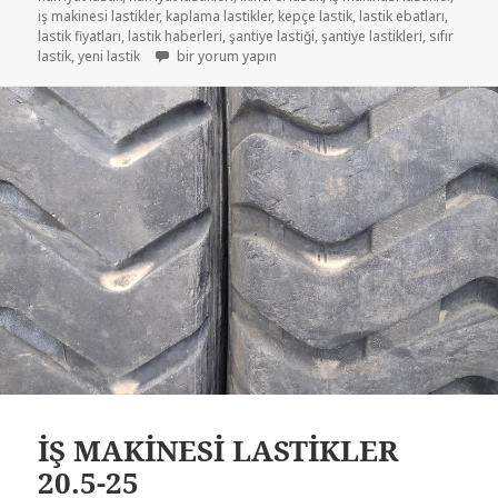
iş makinesi lastikler
,
kaplama lastikler
,
kepçe lastik
,
lastik ebatları
,
lastik fiyatları
,
lastik haberleri
,
şantiye lastiği
,
şantiye lastikleri
,
sıfır
20R5-25 ÇIKMA İŞ MAKİNASI KEPÇE LASTİKLER için
lastik
,
yeni lastik
bir yorum yapın
İŞ MAKİNESİ LASTİKLER
20.5-25