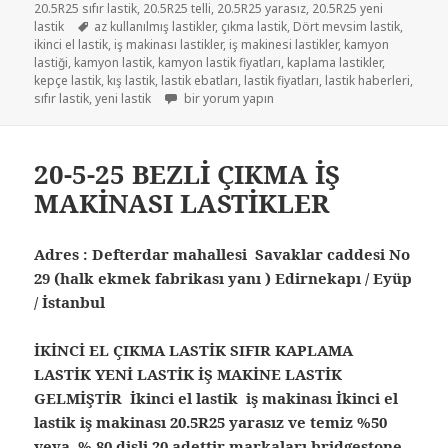
20.5R25 sıfır lastik
,
20.5R25 telli
,
20.5R25 yarasız
,
20.5R25 yeni
Etiketler
lastik
az kullanılmış lastikler
,
çıkma lastik
,
Dört mevsim lastik
,
ikinci el lastik
,
iş makinası lastikler
,
iş makinesi lastikler
,
kamyon
lastiği
,
kamyon lastik
,
kamyon lastik fiyatları
,
kaplama lastikler
,
kepçe lastik
,
kış lastik
,
lastik ebatları
,
lastik fiyatları
,
lastik haberleri
,
İŞ MAKİNESİ LASTİKLER 20.5-25 için
sıfır lastik
,
yeni lastik
bir yorum yapın
20-5-25 BEZLİ ÇIKMA İŞ
MAKİNASI LASTİKLER
Adres : Defterdar mahallesi Savaklar caddesi No
29 (halk ekmek fabrikası yanı ) Edirnekapı / Eyüp
/ İstanbul
İKİNCİ EL ÇIKMA LASTİK SIFIR KAPLAMA
LASTİK YENİ LASTİK İŞ MAKİNE LASTİK
GELMİŞTİR İkinci el lastik iş makinası İkinci el
lastik iş makinası 20.5R25 yarasız ve temiz %50
veya % 80 dişli 20 adettir markaları bridgestone