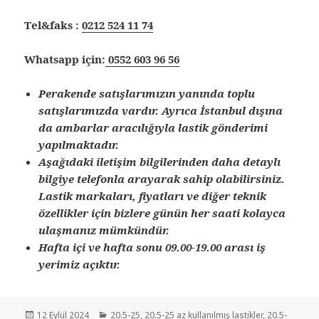
Tel&faks :
0212 524 11 74
Whatsapp için:
0552 603 96 56
Perakende satışlarımızın yanında toplu
satışlarımızda vardır. Ayrıca İstanbul dışına
da ambarlar aracılığıyla lastik gönderimi
yapılmaktadır.
Aşağıdaki iletişim bilgilerinden daha detaylı
bilgiye telefonla arayarak sahip olabilirsiniz.
Lastik markaları, fiyatları ve diğer teknik
özellikler için bizlere günün her saati kolayca
ulaşmanız mümkündür.
Hafta içi ve hafta sonu 09.00-19.00 arası iş
yerimiz açıktır.
Yayın
Kategoriler
12 Eylül 2024
20.5-25
,
20.5-25 az kullanılmış lastikler
,
20.5-