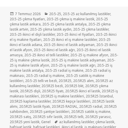
Yayın
Kategoriler
7 Temmuz 2026
20.5-25
,
20.5-25 az kullanılmış lastikler
,
tarihi
20.5-25 çıkma fiyatları
,
20.5-25 çıkma iş makine lastik
,
20.5-25
çıkma lastik ankara
,
20.5-25 çıkma lastik antalya
,
20.5-25 çıkma
lastik artvin
,
20.5-25 çıkma lastik aydın
,
20.5-25 çıkma lastikler
,
20.5-25 ikinci el dişli lastikler
,
20.5-25 ikinci el fiyatları
,
20.5-25 ikinci
el iş makine fiyatları
,
20.5-25 ikinci el iş makine lastikler
,
20.5-25
ikinci el lastik adana
,
20.5-25 ikinci el lastik adıyaman
,
20.5-25 ikinci
el lastik afyon
,
20.5-25 ikinci el lastik ağrı
,
20.5-25 ikinci el lastik
amasya
,
20.5-25 ikinci el telli lastikler
,
20.5-25 iş makine afyon
,
20.5-
25 iş makine çıkma lastik
,
20.5-25 iş makine lastik adıyaman
,
20.5-
25 iş makine lastik afyon
,
20.5-25 iş makine lastik ağrı
,
20.5-25 iş
makine lastik antalya
,
20.5-25 radial iş makine
,
20.5-25 radıal iş
makinası
,
20.5-25 radıal iş makine
,
20.5-25 satılık iş makine
lastikleri
,
20.5-25 telli ve bezli
,
20.5R25
,
20.5R25 alım
,
20.5R25 az
kullanılmış lastikler
,
20.5R25 bezli
,
20.5R25 bkt
,
20.5R25 çıkma
lastik
,
20.5R25 dişli
,
20.5R25 fiyatı
,
20.5R25 ikinci el lastik
,
20.5R25 iş
makinası lastikleri
,
20.5R25 iş makine lastikleri
,
20.5R25 İstanbul
,
20.5R25 kaplama lastikler
,
20.5R25 kepçe lastikleri
,
20.5R25 lastik
alımı
,
20.5R25 lastik fiyatı
,
20.5R25 RADIAL
,
20.5R25 radıal
,
20.5R25
sahibinden
,
20.5R25 şantiye lastikleri
,
20.5R25 satılık iş makine
,
20.5R25 satış
,
20.5R25 sıfır lastik
,
20.5R25 telli
,
20.5R25 yarasız
,
Etiketler
20.5R25 yeni lastik
,
Genel
az kullanılmış lastikler
,
çıkma lastik
,
hafriyat lastik
,
hafriyat lastikleri
,
ikinci el lastik
,
iş makinası lastikler
,