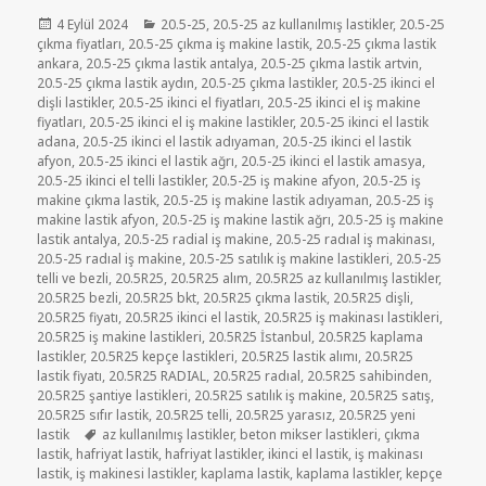
Yayın
Kategoriler
4 Eylül 2024
20.5-25
,
20.5-25 az kullanılmış lastikler
,
20.5-25
tarihi
çıkma fiyatları
,
20.5-25 çıkma iş makine lastik
,
20.5-25 çıkma lastik
ankara
,
20.5-25 çıkma lastik antalya
,
20.5-25 çıkma lastik artvin
,
20.5-25 çıkma lastik aydın
,
20.5-25 çıkma lastikler
,
20.5-25 ikinci el
dişli lastikler
,
20.5-25 ikinci el fiyatları
,
20.5-25 ikinci el iş makine
fiyatları
,
20.5-25 ikinci el iş makine lastikler
,
20.5-25 ikinci el lastik
adana
,
20.5-25 ikinci el lastik adıyaman
,
20.5-25 ikinci el lastik
afyon
,
20.5-25 ikinci el lastik ağrı
,
20.5-25 ikinci el lastik amasya
,
20.5-25 ikinci el telli lastikler
,
20.5-25 iş makine afyon
,
20.5-25 iş
makine çıkma lastik
,
20.5-25 iş makine lastik adıyaman
,
20.5-25 iş
makine lastik afyon
,
20.5-25 iş makine lastik ağrı
,
20.5-25 iş makine
lastik antalya
,
20.5-25 radial iş makine
,
20.5-25 radıal iş makinası
,
20.5-25 radıal iş makine
,
20.5-25 satılık iş makine lastikleri
,
20.5-25
telli ve bezli
,
20.5R25
,
20.5R25 alım
,
20.5R25 az kullanılmış lastikler
,
20.5R25 bezli
,
20.5R25 bkt
,
20.5R25 çıkma lastik
,
20.5R25 dişli
,
20.5R25 fiyatı
,
20.5R25 ikinci el lastik
,
20.5R25 iş makinası lastikleri
,
20.5R25 iş makine lastikleri
,
20.5R25 İstanbul
,
20.5R25 kaplama
lastikler
,
20.5R25 kepçe lastikleri
,
20.5R25 lastik alımı
,
20.5R25
lastik fiyatı
,
20.5R25 RADIAL
,
20.5R25 radıal
,
20.5R25 sahibinden
,
20.5R25 şantiye lastikleri
,
20.5R25 satılık iş makine
,
20.5R25 satış
,
20.5R25 sıfır lastik
,
20.5R25 telli
,
20.5R25 yarasız
,
20.5R25 yeni
Etiketler
lastik
az kullanılmış lastikler
,
beton mikser lastikleri
,
çıkma
lastik
,
hafriyat lastik
,
hafriyat lastikler
,
ikinci el lastik
,
iş makinası
lastik
,
iş makinesi lastikler
,
kaplama lastik
,
kaplama lastikler
,
kepçe