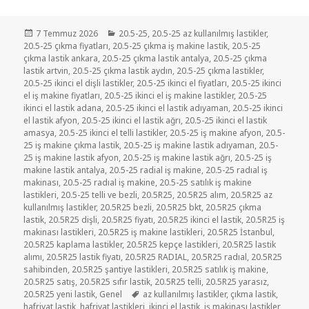
Yayın
Kategoriler
7 Temmuz 2026
20.5-25
,
20.5-25 az kullanılmış lastikler
,
tarihi
20.5-25 çıkma fiyatları
,
20.5-25 çıkma iş makine lastik
,
20.5-25
çıkma lastik ankara
,
20.5-25 çıkma lastik antalya
,
20.5-25 çıkma
lastik artvin
,
20.5-25 çıkma lastik aydın
,
20.5-25 çıkma lastikler
,
20.5-25 ikinci el dişli lastikler
,
20.5-25 ikinci el fiyatları
,
20.5-25 ikinci
el iş makine fiyatları
,
20.5-25 ikinci el iş makine lastikler
,
20.5-25
ikinci el lastik adana
,
20.5-25 ikinci el lastik adıyaman
,
20.5-25 ikinci
el lastik afyon
,
20.5-25 ikinci el lastik ağrı
,
20.5-25 ikinci el lastik
amasya
,
20.5-25 ikinci el telli lastikler
,
20.5-25 iş makine afyon
,
20.5-
25 iş makine çıkma lastik
,
20.5-25 iş makine lastik adıyaman
,
20.5-
25 iş makine lastik afyon
,
20.5-25 iş makine lastik ağrı
,
20.5-25 iş
makine lastik antalya
,
20.5-25 radial iş makine
,
20.5-25 radıal iş
makinası
,
20.5-25 radıal iş makine
,
20.5-25 satılık iş makine
lastikleri
,
20.5-25 telli ve bezli
,
20.5R25
,
20.5R25 alım
,
20.5R25 az
kullanılmış lastikler
,
20.5R25 bezli
,
20.5R25 bkt
,
20.5R25 çıkma
lastik
,
20.5R25 dişli
,
20.5R25 fiyatı
,
20.5R25 ikinci el lastik
,
20.5R25 iş
makinası lastikleri
,
20.5R25 iş makine lastikleri
,
20.5R25 İstanbul
,
20.5R25 kaplama lastikler
,
20.5R25 kepçe lastikleri
,
20.5R25 lastik
alımı
,
20.5R25 lastik fiyatı
,
20.5R25 RADIAL
,
20.5R25 radıal
,
20.5R25
sahibinden
,
20.5R25 şantiye lastikleri
,
20.5R25 satılık iş makine
,
20.5R25 satış
,
20.5R25 sıfır lastik
,
20.5R25 telli
,
20.5R25 yarasız
,
Etiketler
20.5R25 yeni lastik
,
Genel
az kullanılmış lastikler
,
çıkma lastik
,
hafriyat lastik
,
hafriyat lastikleri
,
ikinci el lastik
,
iş makinası lastikler
,