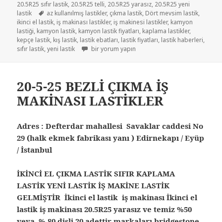
20.5R25 sıfır lastik
,
20.5R25 telli
,
20.5R25 yarasız
,
20.5R25 yeni
Etiketler
lastik
az kullanılmış lastikler
,
çıkma lastik
,
Dört mevsim lastik
,
ikinci el lastik
,
iş makinası lastikler
,
iş makinesi lastikler
,
kamyon
lastiği
,
kamyon lastik
,
kamyon lastik fiyatları
,
kaplama lastikler
,
kepçe lastik
,
kış lastik
,
lastik ebatları
,
lastik fiyatları
,
lastik haberleri
,
İŞ MAKİNESİ LASTİKLER 20.5-25 için
sıfır lastik
,
yeni lastik
bir yorum yapın
20-5-25 BEZLİ ÇIKMA İŞ
MAKİNASI LASTİKLER
Adres : Defterdar mahallesi Savaklar caddesi No
29 (halk ekmek fabrikası yanı ) Edirnekapı / Eyüp
/ İstanbul
İKİNCİ EL ÇIKMA LASTİK SIFIR KAPLAMA
LASTİK YENİ LASTİK İŞ MAKİNE LASTİK
GELMİŞTİR İkinci el lastik iş makinası İkinci el
lastik iş makinası 20.5R25 yarasız ve temiz %50
veya % 80 dişli 20 adettir markaları bridgestone