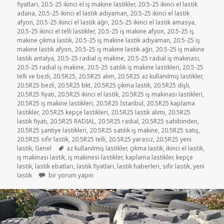
fiyatları
,
20.5-25 ikinci el iş makine lastikler
,
20.5-25 ikinci el lastik
adana
,
20.5-25 ikinci el lastik adıyaman
,
20.5-25 ikinci el lastik
afyon
,
20.5-25 ikinci el lastik ağrı
,
20.5-25 ikinci el lastik amasya
,
20.5-25 ikinci el telli lastikler
,
20.5-25 iş makine afyon
,
20.5-25 iş
makine çıkma lastik
,
20.5-25 iş makine lastik adıyaman
,
20.5-25 iş
makine lastik afyon
,
20.5-25 iş makine lastik ağrı
,
20.5-25 iş makine
lastik antalya
,
20.5-25 radial iş makine
,
20.5-25 radıal iş makinası
,
20.5-25 radıal iş makine
,
20.5-25 satılık iş makine lastikleri
,
20.5-25
telli ve bezli
,
20.5R25
,
20.5R25 alım
,
20.5R25 az kullanılmış lastikler
,
20.5R25 bezli
,
20.5R25 bkt
,
20.5R25 çıkma lastik
,
20.5R25 dişli
,
20.5R25 fiyatı
,
20.5R25 ikinci el lastik
,
20.5R25 iş makinası lastikleri
,
20.5R25 iş makine lastikleri
,
20.5R25 İstanbul
,
20.5R25 kaplama
lastikler
,
20.5R25 kepçe lastikleri
,
20.5R25 lastik alımı
,
20.5R25
lastik fiyatı
,
20.5R25 RADIAL
,
20.5R25 radıal
,
20.5R25 sahibinden
,
20.5R25 şantiye lastikleri
,
20.5R25 satılık iş makine
,
20.5R25 satış
,
20.5R25 sıfır lastik
,
20.5R25 telli
,
20.5R25 yarasız
,
20.5R25 yeni
Etiketler
lastik
,
Genel
az kullanılmış lastikler
,
çıkma lastik
,
ikinci el lastik
,
iş makinası lastik
,
iş makinesi lastikler
,
kaplama lastikler
,
kepçe
lastik
,
lastik ebatları
,
lastik fiyatları
,
lastik haberleri
,
sıfır lastik
,
yeni
20.5-25 YARASIZ İŞ MAKİNE LASTİKLER için
lastik
bir yorum yapın