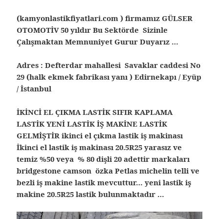
(kamyonlastikfiyatlari.com ) firmamız GÜLSER
OTOMOTİV 50 yıldır Bu Sektörde Sizinle
Çalışmaktan Memnuniyet Gurur Duyarız …
Adres : Defterdar mahallesi Savaklar caddesi No
29 (halk ekmek fabrikası yanı ) Edirnekapı / Eyüp
/ İstanbul
İKİNCİ EL ÇIKMA LASTİK SIFIR KAPLAMA
LASTİK YENİ LASTİK İŞ MAKİNE LASTİK
GELMİŞTİR ikinci el çıkma lastik iş makinası
İkinci el lastik iş makinası 20.5R25 yarasız ve
temiz %50 veya % 80 dişli 20 adettir markaları
bridgestone camson özka Petlas michelin telli ve
bezli iş makine lastik mevcuttur… yeni lastik iş
makine 20.5R25 lastik bulunmaktadır …