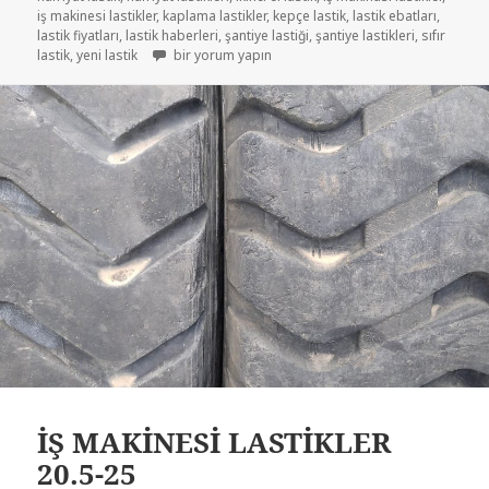
iş makinesi lastikler
,
kaplama lastikler
,
kepçe lastik
,
lastik ebatları
,
lastik fiyatları
,
lastik haberleri
,
şantiye lastiği
,
şantiye lastikleri
,
sıfır
20R5-25 ÇIKMA İŞ MAKİNASI KEPÇE LASTİKLER için
lastik
,
yeni lastik
bir yorum yapın
İŞ MAKİNESİ LASTİKLER
20.5-25