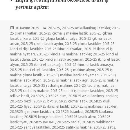
yerimiz açıktır.
Yayın
Kategoriler
30 Kasım 2025
20.5-25
,
20.5-25 az kullanılmış lastikler
,
20.5-
tarihi
25 çıkma fiyatları
,
20.5-25 çıkma iş makine lastik
,
20.5-25 çıkma
lastik ankara
,
20.5-25 çıkma lastik antalya
,
20.5-25 çıkma lastik
artvin
,
20.5-25 çıkma lastik aydın
,
20.5-25 çıkma lastikler
,
20.5-25
ikinci el dişli lastikler
,
20.5-25 ikinci el fiyatları
,
20.5-25 ikinci el iş
makine fiyatları
,
20.5-25 ikinci el iş makine lastikler
,
20.5-25 ikinci el
lastik adana
,
20.5-25 ikinci el lastik adıyaman
,
20.5-25 ikinci el lastik
afyon
,
20.5-25 ikinci el lastik ağrı
,
20.5-25 ikinci el lastik amasya
,
20.5-25 ikinci el telli lastikler
,
20.5-25 iş makine afyon
,
20.5-25 iş
makine çıkma lastik
,
20.5-25 iş makine lastik adıyaman
,
20.5-25 iş
makine lastik afyon
,
20.5-25 iş makine lastik ağrı
,
20.5-25 iş makine
lastik antalya
,
20.5-25 radial iş makine
,
20.5-25 radıal iş makinası
,
20.5-25 radıal iş makine
,
20.5-25 satılık iş makine lastikleri
,
20.5-25
telli ve bezli
,
20.5R25
,
20.5R25 alım
,
20.5R25 az kullanılmış lastikler
,
20.5R25 bezli
,
20.5R25 bkt
,
20.5R25 çıkma lastik
,
20.5R25 dişli
,
20.5R25 fiyatı
,
20.5R25 ikinci el lastik
,
20.5R25 iş makinası lastikleri
,
20.5R25 iş makine lastikleri
,
20.5R25 İstanbul
,
20.5R25 kaplama
lastikler
,
20.5R25 kepçe lastikleri
,
20.5R25 lastik alımı
,
20.5R25
lastik fiyatı
,
20.5R25 RADIAL
,
20.5R25 radıal
,
20.5R25 sahibinden
,
20.5R25 şantiye lastikleri
,
20.5R25 satılık iş makine
,
20.5R25 satış
,