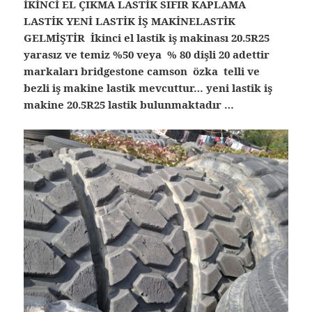
İKİNCİ EL ÇIKMA LASTİK SIFIR KAPLAMA
LASTİK YENİ LASTİK İŞ MAKİNELASTİK
GELMİŞTİR İkinci el lastik iş makinası 20.5R25
yarasız ve temiz %50 veya % 80 dişli 20 adettir
markaları bridgestone camson özka telli ve
bezli iş makine lastik mevcuttur… yeni lastik iş
makine 20.5R25 lastik bulunmaktadır …