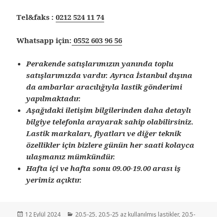
Tel&faks :
0212 524 11 74
Whatsapp için:
0552 603 96 56
Perakende satışlarımızın yanında toplu
satışlarımızda vardır. Ayrıca İstanbul dışına
da ambarlar aracılığıyla lastik gönderimi
yapılmaktadır.
Aşağıdaki iletişim bilgilerinden daha detaylı
bilgiye telefonla arayarak sahip olabilirsiniz.
Lastik markaları, fiyatları ve diğer teknik
özellikler için bizlere günün her saati kolayca
ulaşmanız mümkündür.
Hafta içi ve hafta sonu 09.00-19.00 arası iş
yerimiz açıktır.
Yayın
Kategoriler
12 Eylül 2024
20.5-25
,
20.5-25 az kullanılmış lastikler
,
20.5-