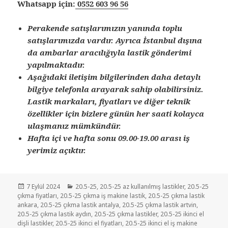
Whatsapp için:
0552 603 96 56
Perakende satışlarımızın yanında toplu
satışlarımızda vardır. Ayrıca İstanbul dışına
da ambarlar aracılığıyla lastik gönderimi
yapılmaktadır.
Aşağıdaki iletişim bilgilerinden daha detaylı
bilgiye telefonla arayarak sahip olabilirsiniz.
Lastik markaları, fiyatları ve diğer teknik
özellikler için bizlere günün her saati kolayca
ulaşmanız mümkündür.
Hafta içi ve hafta sonu 09.00-19.00 arası iş
yerimiz açıktır.
Yayın
Kategoriler
7 Eylül 2024
20.5-25
,
20.5-25 az kullanılmış lastikler
,
20.5-25
tarihi
çıkma fiyatları
,
20.5-25 çıkma iş makine lastik
,
20.5-25 çıkma lastik
ankara
,
20.5-25 çıkma lastik antalya
,
20.5-25 çıkma lastik artvin
,
20.5-25 çıkma lastik aydın
,
20.5-25 çıkma lastikler
,
20.5-25 ikinci el
dişli lastikler
,
20.5-25 ikinci el fiyatları
,
20.5-25 ikinci el iş makine