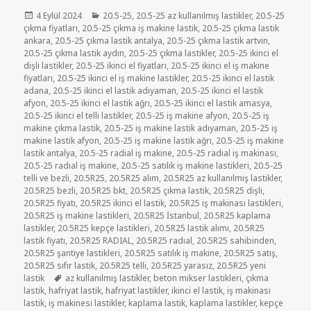
Yayın
Kategoriler
4 Eylül 2024
20.5-25
,
20.5-25 az kullanılmış lastikler
,
20.5-25
tarihi
çıkma fiyatları
,
20.5-25 çıkma iş makine lastik
,
20.5-25 çıkma lastik
ankara
,
20.5-25 çıkma lastik antalya
,
20.5-25 çıkma lastik artvin
,
20.5-25 çıkma lastik aydın
,
20.5-25 çıkma lastikler
,
20.5-25 ikinci el
dişli lastikler
,
20.5-25 ikinci el fiyatları
,
20.5-25 ikinci el iş makine
fiyatları
,
20.5-25 ikinci el iş makine lastikler
,
20.5-25 ikinci el lastik
adana
,
20.5-25 ikinci el lastik adıyaman
,
20.5-25 ikinci el lastik
afyon
,
20.5-25 ikinci el lastik ağrı
,
20.5-25 ikinci el lastik amasya
,
20.5-25 ikinci el telli lastikler
,
20.5-25 iş makine afyon
,
20.5-25 iş
makine çıkma lastik
,
20.5-25 iş makine lastik adıyaman
,
20.5-25 iş
makine lastik afyon
,
20.5-25 iş makine lastik ağrı
,
20.5-25 iş makine
lastik antalya
,
20.5-25 radial iş makine
,
20.5-25 radıal iş makinası
,
20.5-25 radıal iş makine
,
20.5-25 satılık iş makine lastikleri
,
20.5-25
telli ve bezli
,
20.5R25
,
20.5R25 alım
,
20.5R25 az kullanılmış lastikler
,
20.5R25 bezli
,
20.5R25 bkt
,
20.5R25 çıkma lastik
,
20.5R25 dişli
,
20.5R25 fiyatı
,
20.5R25 ikinci el lastik
,
20.5R25 iş makinası lastikleri
,
20.5R25 iş makine lastikleri
,
20.5R25 İstanbul
,
20.5R25 kaplama
lastikler
,
20.5R25 kepçe lastikleri
,
20.5R25 lastik alımı
,
20.5R25
lastik fiyatı
,
20.5R25 RADIAL
,
20.5R25 radıal
,
20.5R25 sahibinden
,
20.5R25 şantiye lastikleri
,
20.5R25 satılık iş makine
,
20.5R25 satış
,
20.5R25 sıfır lastik
,
20.5R25 telli
,
20.5R25 yarasız
,
20.5R25 yeni
Etiketler
lastik
az kullanılmış lastikler
,
beton mikser lastikleri
,
çıkma
lastik
,
hafriyat lastik
,
hafriyat lastikler
,
ikinci el lastik
,
iş makinası
lastik
,
iş makinesi lastikler
,
kaplama lastik
,
kaplama lastikler
,
kepçe