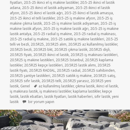
fiyatları
,
20.5-25 ikinci el iş makine lastikler
,
20.5-25 ikinci el lastik
adana
,
20.5-25 ikinci el lastik adıyaman
,
20.5-25 ikinci el lastik
afyon
,
20.5-25 ikinci el lastik ağrı
,
20.5-25 ikinci el lastik amasya
,
20.5-25 ikinci el telli lastikler
,
20.5-25 iş makine afyon
,
20.5-25 iş
makine çıkma lastik
,
20.5-25 iş makine lastik adıyaman
,
20.5-25 iş
makine lastik afyon
,
20.5-25 iş makine lastik ağrı
,
20.5-25 iş makine
lastik antalya
,
20.5-25 radial iş makine
,
20.5-25 radıal iş makinası
,
20.5-25 radıal iş makine
,
20.5-25 satılık iş makine lastikleri
,
20.5-25
telli ve bezli
,
20.5R25
,
20.5R25 alım
,
20.5R25 az kullanılmış lastikler
,
20.5R25 bezli
,
20.5R25 bkt
,
20.5R25 çıkma lastik
,
20.5R25 dişli
,
20.5R25 fiyatı
,
20.5R25 ikinci el lastik
,
20.5R25 iş makinası lastikleri
,
20.5R25 iş makine lastikleri
,
20.5R25 İstanbul
,
20.5R25 kaplama
lastikler
,
20.5R25 kepçe lastikleri
,
20.5R25 lastik alımı
,
20.5R25
lastik fiyatı
,
20.5R25 RADIAL
,
20.5R25 radıal
,
20.5R25 sahibinden
,
20.5R25 şantiye lastikleri
,
20.5R25 satılık iş makine
,
20.5R25 satış
,
20.5R25 sıfır lastik
,
20.5R25 telli
,
20.5R25 yarasız
,
20.5R25 yeni
Etiketler
lastik
,
Genel
az kullanılmış lastikler
,
çıkma lastik
,
ikinci el lastik
,
iş makinası lastik
,
iş makinesi lastikler
,
kaplama lastikler
,
kepçe
lastik
,
lastik ebatları
,
lastik fiyatları
,
lastik haberleri
,
sıfır lastik
,
yeni
20.5-25 YARASIZ İŞ MAKİNE LASTİKLER için
lastik
bir yorum yapın