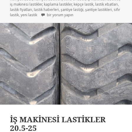
iş makinesi lastikler
,
kaplama lastikler
,
kepçe lastik
,
lastik ebatları
,
lastik fiyatları
,
lastik haberleri
,
şantiye lastiği
,
şantiye lastikleri
,
sıfır
20R5-25 ÇIKMA İŞ MAKİNASI KEPÇE LASTİKLER için
lastik
,
yeni lastik
bir yorum yapın
İŞ MAKİNESİ LASTİKLER
20.5-25