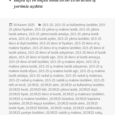
yerimiz açıktır.
Yayın
Kategoriler
30 Kasım 2025
20.5-25
,
20.5-25 az kullanılmış lastikler
,
20.5-
tarihi
25 çıkma fiyatları
,
20.5-25 çıkma iş makine lastik
,
20.5-25 çıkma
lastik ankara
,
20.5-25 çıkma lastik antalya
,
20.5-25 çıkma lastik
artvin
,
20.5-25 çıkma lastik aydın
,
20.5-25 çıkma lastikler
,
20.5-25
ikinci el dişli lastikler
,
20.5-25 ikinci el fiyatları
,
20.5-25 ikinci el iş
makine fiyatları
,
20.5-25 ikinci el iş makine lastikler
,
20.5-25 ikinci el
lastik adana
,
20.5-25 ikinci el lastik adıyaman
,
20.5-25 ikinci el lastik
afyon
,
20.5-25 ikinci el lastik ağrı
,
20.5-25 ikinci el lastik amasya
,
20.5-25 ikinci el telli lastikler
,
20.5-25 iş makine afyon
,
20.5-25 iş
makine çıkma lastik
,
20.5-25 iş makine lastik adıyaman
,
20.5-25 iş
makine lastik afyon
,
20.5-25 iş makine lastik ağrı
,
20.5-25 iş makine
lastik antalya
,
20.5-25 radial iş makine
,
20.5-25 radıal iş makinası
,
20.5-25 radıal iş makine
,
20.5-25 satılık iş makine lastikleri
,
20.5-25
telli ve bezli
,
20.5R25
,
20.5R25 alım
,
20.5R25 az kullanılmış lastikler
,
20.5R25 bezli
,
20.5R25 bkt
,
20.5R25 çıkma lastik
,
20.5R25 dişli
,
20.5R25 fiyatı
,
20.5R25 ikinci el lastik
,
20.5R25 iş makinası lastikleri
,
20.5R25 iş makine lastikleri
,
20.5R25 İstanbul
,
20.5R25 kaplama
lastikler
,
20.5R25 kepçe lastikleri
,
20.5R25 lastik alımı
,
20.5R25
lastik fiyatı
,
20.5R25 RADIAL
,
20.5R25 radıal
,
20.5R25 sahibinden
,
20.5R25 şantiye lastikleri
,
20.5R25 satılık iş makine
,
20.5R25 satış
,