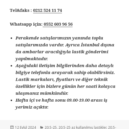
Tel&faks :
0212 524 11 74
Whatsapp için:
0552 603 96 56
Perakende satışlarımızın yanında toplu
satışlarımızda vardır. Ayrıca İstanbul dışına
da ambarlar aracılığıyla lastik gönderimi
yapılmaktadır.
Aşağıdaki iletişim bilgilerinden daha detaylı
bilgiye telefonla arayarak sahip olabilirsiniz.
Lastik markaları, fiyatları ve diğer teknik
özellikler için bizlere günün her saati kolayca
ulaşmanız mümkündür.
Hafta içi ve hafta sonu 09.00-19.00 arası iş
yerimiz açıktır.
Yayın
Kategoriler
12 Eylül 2024
20.5-25
,
20.5-25 az kullanılmış lastikler
,
20.5-