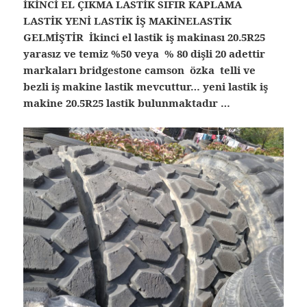
İKİNCİ EL ÇIKMA LASTİK SIFIR KAPLAMA
LASTİK YENİ LASTİK İŞ MAKİNELASTİK
GELMİŞTİR İkinci el lastik iş makinası 20.5R25
yarasız ve temiz %50 veya % 80 dişli 20 adettir
markaları bridgestone camson özka telli ve
bezli iş makine lastik mevcuttur… yeni lastik iş
makine 20.5R25 lastik bulunmaktadır …