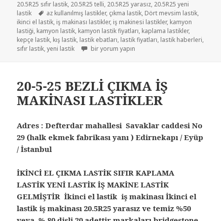
20.5R25 sıfır lastik
,
20.5R25 telli
,
20.5R25 yarasız
,
20.5R25 yeni
Etiketler
lastik
az kullanılmış lastikler
,
çıkma lastik
,
Dört mevsim lastik
,
ikinci el lastik
,
iş makinası lastikler
,
iş makinesi lastikler
,
kamyon
lastiği
,
kamyon lastik
,
kamyon lastik fiyatları
,
kaplama lastikler
,
kepçe lastik
,
kış lastik
,
lastik ebatları
,
lastik fiyatları
,
lastik haberleri
,
İŞ MAKİNESİ LASTİKLER 20.5-25 için
sıfır lastik
,
yeni lastik
bir yorum yapın
20-5-25 BEZLİ ÇIKMA İŞ
MAKİNASI LASTİKLER
Adres : Defterdar mahallesi Savaklar caddesi No
29 (halk ekmek fabrikası yanı ) Edirnekapı / Eyüp
/ İstanbul
İKİNCİ EL ÇIKMA LASTİK SIFIR KAPLAMA
LASTİK YENİ LASTİK İŞ MAKİNE LASTİK
GELMİŞTİR İkinci el lastik iş makinası İkinci el
lastik iş makinası 20.5R25 yarasız ve temiz %50
veya % 80 dişli 20 adettir markaları bridgestone