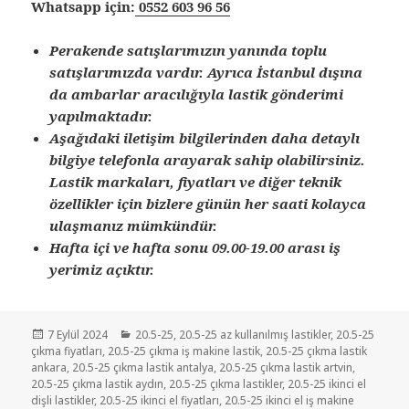
Whatsapp için:
0552 603 96 56
Perakende satışlarımızın yanında toplu
satışlarımızda vardır. Ayrıca İstanbul dışına
da ambarlar aracılığıyla lastik gönderimi
yapılmaktadır.
Aşağıdaki iletişim bilgilerinden daha detaylı
bilgiye telefonla arayarak sahip olabilirsiniz.
Lastik markaları, fiyatları ve diğer teknik
özellikler için bizlere günün her saati kolayca
ulaşmanız mümkündür.
Hafta içi ve hafta sonu 09.00-19.00 arası iş
yerimiz açıktır.
Yayın
Kategoriler
7 Eylül 2024
20.5-25
,
20.5-25 az kullanılmış lastikler
,
20.5-25
tarihi
çıkma fiyatları
,
20.5-25 çıkma iş makine lastik
,
20.5-25 çıkma lastik
ankara
,
20.5-25 çıkma lastik antalya
,
20.5-25 çıkma lastik artvin
,
20.5-25 çıkma lastik aydın
,
20.5-25 çıkma lastikler
,
20.5-25 ikinci el
dişli lastikler
,
20.5-25 ikinci el fiyatları
,
20.5-25 ikinci el iş makine