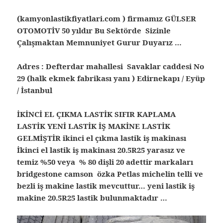
(kamyonlastikfiyatlari.com ) firmamız GÜLSER
OTOMOTİV 50 yıldır Bu Sektörde Sizinle
Çalışmaktan Memnuniyet Gurur Duyarız …
Adres : Defterdar mahallesi Savaklar caddesi No
29 (halk ekmek fabrikası yanı ) Edirnekapı / Eyüp
/ İstanbul
İKİNCİ EL ÇIKMA LASTİK SIFIR KAPLAMA
LASTİK YENİ LASTİK İŞ MAKİNE LASTİK
GELMİŞTİR ikinci el çıkma lastik iş makinası
İkinci el lastik iş makinası 20.5R25 yarasız ve
temiz %50 veya % 80 dişli 20 adettir markaları
bridgestone camson özka Petlas michelin telli ve
bezli iş makine lastik mevcuttur… yeni lastik iş
makine 20.5R25 lastik bulunmaktadır …