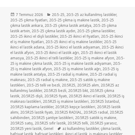
Yayın
Kategoriler
7 Temmuz 2026
20.5-25
,
20.5-25 az kullanılmış lastikler
,
tarihi
20.5-25 çıkma fiyatları
,
20.5-25 çıkma iş makine lastik
,
20.5-25
çıkma lastik ankara
,
20.5-25 çıkma lastik antalya
,
20.5-25 çıkma
lastik artvin
,
20.5-25 çıkma lastik aydın
,
20.5-25 çıkma lastikler
,
20.5-25 ikinci el dişli lastikler
,
20.5-25 ikinci el fiyatları
,
20.5-25 ikinci
el iş makine fiyatları
,
20.5-25 ikinci el iş makine lastikler
,
20.5-25
ikinci el lastik adana
,
20.5-25 ikinci el lastik adıyaman
,
20.5-25 ikinci
el lastik afyon
,
20.5-25 ikinci el lastik ağrı
,
20.5-25 ikinci el lastik
amasya
,
20.5-25 ikinci el telli lastikler
,
20.5-25 iş makine afyon
,
20.5-
25 iş makine çıkma lastik
,
20.5-25 iş makine lastik adıyaman
,
20.5-
25 iş makine lastik afyon
,
20.5-25 iş makine lastik ağrı
,
20.5-25 iş
makine lastik antalya
,
20.5-25 radial iş makine
,
20.5-25 radıal iş
makinası
,
20.5-25 radıal iş makine
,
20.5-25 satılık iş makine
lastikleri
,
20.5-25 telli ve bezli
,
20.5R25
,
20.5R25 alım
,
20.5R25 az
kullanılmış lastikler
,
20.5R25 bezli
,
20.5R25 bkt
,
20.5R25 çıkma
lastik
,
20.5R25 dişli
,
20.5R25 fiyatı
,
20.5R25 ikinci el lastik
,
20.5R25 iş
makinası lastikleri
,
20.5R25 iş makine lastikleri
,
20.5R25 İstanbul
,
20.5R25 kaplama lastikler
,
20.5R25 kepçe lastikleri
,
20.5R25 lastik
alımı
,
20.5R25 lastik fiyatı
,
20.5R25 RADIAL
,
20.5R25 radıal
,
20.5R25
sahibinden
,
20.5R25 şantiye lastikleri
,
20.5R25 satılık iş makine
,
20.5R25 satış
,
20.5R25 sıfır lastik
,
20.5R25 telli
,
20.5R25 yarasız
,
Etiketler
20.5R25 yeni lastik
,
Genel
az kullanılmış lastikler
,
çıkma lastik
,
hafriyat lastik
,
hafriyat lastikleri
,
ikinci el lastik
,
iş makinası lastikler
,