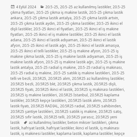
Yayın
Kategoriler
4 Eylül 2024
20.5-25
,
20.5-25 az kullanılmış lastikler
,
20.5-25
tarihi
çıkma fiyatları
,
20.5-25 çıkma iş makine lastik
,
20.5-25 çıkma lastik
ankara
,
20.5-25 çıkma lastik antalya
,
20.5-25 çıkma lastik artvin
,
20.5-25 çıkma lastik aydın
,
20.5-25 çıkma lastikler
,
20.5-25 ikinci el
dişli lastikler
,
20.5-25 ikinci el fiyatları
,
20.5-25 ikinci el iş makine
fiyatları
,
20.5-25 ikinci el iş makine lastikler
,
20.5-25 ikinci el lastik
adana
,
20.5-25 ikinci el lastik adıyaman
,
20.5-25 ikinci el lastik
afyon
,
20.5-25 ikinci el lastik ağrı
,
20.5-25 ikinci el lastik amasya
,
20.5-25 ikinci el telli lastikler
,
20.5-25 iş makine afyon
,
20.5-25 iş
makine çıkma lastik
,
20.5-25 iş makine lastik adıyaman
,
20.5-25 iş
makine lastik afyon
,
20.5-25 iş makine lastik ağrı
,
20.5-25 iş makine
lastik antalya
,
20.5-25 radial iş makine
,
20.5-25 radıal iş makinası
,
20.5-25 radıal iş makine
,
20.5-25 satılık iş makine lastikleri
,
20.5-25
telli ve bezli
,
20.5R25
,
20.5R25 alım
,
20.5R25 az kullanılmış lastikler
,
20.5R25 bezli
,
20.5R25 bkt
,
20.5R25 çıkma lastik
,
20.5R25 dişli
,
20.5R25 fiyatı
,
20.5R25 ikinci el lastik
,
20.5R25 iş makinası lastikleri
,
20.5R25 iş makine lastikleri
,
20.5R25 İstanbul
,
20.5R25 kaplama
lastikler
,
20.5R25 kepçe lastikleri
,
20.5R25 lastik alımı
,
20.5R25
lastik fiyatı
,
20.5R25 RADIAL
,
20.5R25 radıal
,
20.5R25 sahibinden
,
20.5R25 şantiye lastikleri
,
20.5R25 satılık iş makine
,
20.5R25 satış
,
20.5R25 sıfır lastik
,
20.5R25 telli
,
20.5R25 yarasız
,
20.5R25 yeni
Etiketler
lastik
az kullanılmış lastikler
,
beton mikser lastikleri
,
çıkma
lastik
,
hafriyat lastik
,
hafriyat lastikler
,
ikinci el lastik
,
iş makinası
lastik
,
iş makinesi lastikler
,
kaplama lastik
,
kaplama lastikler
,
kepçe