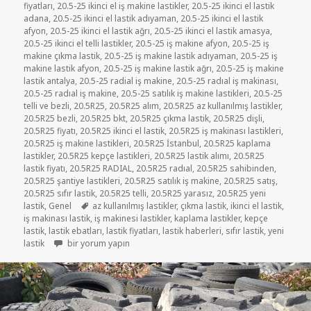
fiyatları
,
20.5-25 ikinci el iş makine lastikler
,
20.5-25 ikinci el lastik
adana
,
20.5-25 ikinci el lastik adıyaman
,
20.5-25 ikinci el lastik
afyon
,
20.5-25 ikinci el lastik ağrı
,
20.5-25 ikinci el lastik amasya
,
20.5-25 ikinci el telli lastikler
,
20.5-25 iş makine afyon
,
20.5-25 iş
makine çıkma lastik
,
20.5-25 iş makine lastik adıyaman
,
20.5-25 iş
makine lastik afyon
,
20.5-25 iş makine lastik ağrı
,
20.5-25 iş makine
lastik antalya
,
20.5-25 radial iş makine
,
20.5-25 radıal iş makinası
,
20.5-25 radıal iş makine
,
20.5-25 satılık iş makine lastikleri
,
20.5-25
telli ve bezli
,
20.5R25
,
20.5R25 alım
,
20.5R25 az kullanılmış lastikler
,
20.5R25 bezli
,
20.5R25 bkt
,
20.5R25 çıkma lastik
,
20.5R25 dişli
,
20.5R25 fiyatı
,
20.5R25 ikinci el lastik
,
20.5R25 iş makinası lastikleri
,
20.5R25 iş makine lastikleri
,
20.5R25 İstanbul
,
20.5R25 kaplama
lastikler
,
20.5R25 kepçe lastikleri
,
20.5R25 lastik alımı
,
20.5R25
lastik fiyatı
,
20.5R25 RADIAL
,
20.5R25 radıal
,
20.5R25 sahibinden
,
20.5R25 şantiye lastikleri
,
20.5R25 satılık iş makine
,
20.5R25 satış
,
20.5R25 sıfır lastik
,
20.5R25 telli
,
20.5R25 yarasız
,
20.5R25 yeni
Etiketler
lastik
,
Genel
az kullanılmış lastikler
,
çıkma lastik
,
ikinci el lastik
,
iş makinası lastik
,
iş makinesi lastikler
,
kaplama lastikler
,
kepçe
lastik
,
lastik ebatları
,
lastik fiyatları
,
lastik haberleri
,
sıfır lastik
,
yeni
20.5-25 YARASIZ İŞ MAKİNE LASTİKLER için
lastik
bir yorum yapın