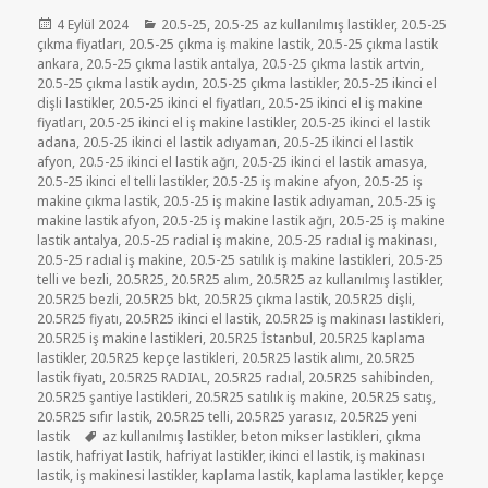
Yayın
Kategoriler
4 Eylül 2024
20.5-25
,
20.5-25 az kullanılmış lastikler
,
20.5-25
tarihi
çıkma fiyatları
,
20.5-25 çıkma iş makine lastik
,
20.5-25 çıkma lastik
ankara
,
20.5-25 çıkma lastik antalya
,
20.5-25 çıkma lastik artvin
,
20.5-25 çıkma lastik aydın
,
20.5-25 çıkma lastikler
,
20.5-25 ikinci el
dişli lastikler
,
20.5-25 ikinci el fiyatları
,
20.5-25 ikinci el iş makine
fiyatları
,
20.5-25 ikinci el iş makine lastikler
,
20.5-25 ikinci el lastik
adana
,
20.5-25 ikinci el lastik adıyaman
,
20.5-25 ikinci el lastik
afyon
,
20.5-25 ikinci el lastik ağrı
,
20.5-25 ikinci el lastik amasya
,
20.5-25 ikinci el telli lastikler
,
20.5-25 iş makine afyon
,
20.5-25 iş
makine çıkma lastik
,
20.5-25 iş makine lastik adıyaman
,
20.5-25 iş
makine lastik afyon
,
20.5-25 iş makine lastik ağrı
,
20.5-25 iş makine
lastik antalya
,
20.5-25 radial iş makine
,
20.5-25 radıal iş makinası
,
20.5-25 radıal iş makine
,
20.5-25 satılık iş makine lastikleri
,
20.5-25
telli ve bezli
,
20.5R25
,
20.5R25 alım
,
20.5R25 az kullanılmış lastikler
,
20.5R25 bezli
,
20.5R25 bkt
,
20.5R25 çıkma lastik
,
20.5R25 dişli
,
20.5R25 fiyatı
,
20.5R25 ikinci el lastik
,
20.5R25 iş makinası lastikleri
,
20.5R25 iş makine lastikleri
,
20.5R25 İstanbul
,
20.5R25 kaplama
lastikler
,
20.5R25 kepçe lastikleri
,
20.5R25 lastik alımı
,
20.5R25
lastik fiyatı
,
20.5R25 RADIAL
,
20.5R25 radıal
,
20.5R25 sahibinden
,
20.5R25 şantiye lastikleri
,
20.5R25 satılık iş makine
,
20.5R25 satış
,
20.5R25 sıfır lastik
,
20.5R25 telli
,
20.5R25 yarasız
,
20.5R25 yeni
Etiketler
lastik
az kullanılmış lastikler
,
beton mikser lastikleri
,
çıkma
lastik
,
hafriyat lastik
,
hafriyat lastikler
,
ikinci el lastik
,
iş makinası
lastik
,
iş makinesi lastikler
,
kaplama lastik
,
kaplama lastikler
,
kepçe