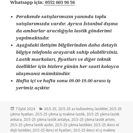
Whatsapp için:
0552 603 96 56
Perakende satışlarımızın yanında toplu
satışlarımızda vardır. Ayrıca İstanbul dışına
da ambarlar aracılığıyla lastik gönderimi
yapılmaktadır.
Aşağıdaki iletişim bilgilerinden daha detaylı
bilgiye telefonla arayarak sahip olabilirsiniz.
Lastik markaları, fiyatları ve diğer teknik
özellikler için bizlere günün her saati kolayca
ulaşmanız mümkündür.
Hafta içi ve hafta sonu 09.00-19.00 arası iş
yerimiz açıktır.
Yayın
Kategoriler
7 Eylül 2024
20.5-25
,
20.5-25 az kullanılmış lastikler
,
20.5-25
tarihi
çıkma fiyatları
,
20.5-25 çıkma iş makine lastik
,
20.5-25 çıkma lastik
ankara
,
20.5-25 çıkma lastik antalya
,
20.5-25 çıkma lastik artvin
,
20.5-25 çıkma lastik aydın
,
20.5-25 çıkma lastikler
,
20.5-25 ikinci el
dişli lastikler
,
20.5-25 ikinci el fiyatları
,
20.5-25 ikinci el iş makine