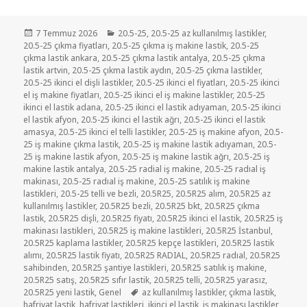
Yayın
Kategoriler
7 Temmuz 2026
20.5-25
,
20.5-25 az kullanılmış lastikler
,
tarihi
20.5-25 çıkma fiyatları
,
20.5-25 çıkma iş makine lastik
,
20.5-25
çıkma lastik ankara
,
20.5-25 çıkma lastik antalya
,
20.5-25 çıkma
lastik artvin
,
20.5-25 çıkma lastik aydın
,
20.5-25 çıkma lastikler
,
20.5-25 ikinci el dişli lastikler
,
20.5-25 ikinci el fiyatları
,
20.5-25 ikinci
el iş makine fiyatları
,
20.5-25 ikinci el iş makine lastikler
,
20.5-25
ikinci el lastik adana
,
20.5-25 ikinci el lastik adıyaman
,
20.5-25 ikinci
el lastik afyon
,
20.5-25 ikinci el lastik ağrı
,
20.5-25 ikinci el lastik
amasya
,
20.5-25 ikinci el telli lastikler
,
20.5-25 iş makine afyon
,
20.5-
25 iş makine çıkma lastik
,
20.5-25 iş makine lastik adıyaman
,
20.5-
25 iş makine lastik afyon
,
20.5-25 iş makine lastik ağrı
,
20.5-25 iş
makine lastik antalya
,
20.5-25 radial iş makine
,
20.5-25 radıal iş
makinası
,
20.5-25 radıal iş makine
,
20.5-25 satılık iş makine
lastikleri
,
20.5-25 telli ve bezli
,
20.5R25
,
20.5R25 alım
,
20.5R25 az
kullanılmış lastikler
,
20.5R25 bezli
,
20.5R25 bkt
,
20.5R25 çıkma
lastik
,
20.5R25 dişli
,
20.5R25 fiyatı
,
20.5R25 ikinci el lastik
,
20.5R25 iş
makinası lastikleri
,
20.5R25 iş makine lastikleri
,
20.5R25 İstanbul
,
20.5R25 kaplama lastikler
,
20.5R25 kepçe lastikleri
,
20.5R25 lastik
alımı
,
20.5R25 lastik fiyatı
,
20.5R25 RADIAL
,
20.5R25 radıal
,
20.5R25
sahibinden
,
20.5R25 şantiye lastikleri
,
20.5R25 satılık iş makine
,
20.5R25 satış
,
20.5R25 sıfır lastik
,
20.5R25 telli
,
20.5R25 yarasız
,
Etiketler
20.5R25 yeni lastik
,
Genel
az kullanılmış lastikler
,
çıkma lastik
,
hafriyat lastik
,
hafriyat lastikleri
,
ikinci el lastik
,
iş makinası lastikler
,