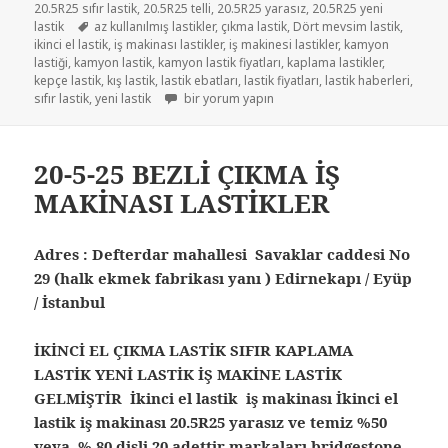
20.5R25 sıfır lastik
,
20.5R25 telli
,
20.5R25 yarasız
,
20.5R25 yeni
Etiketler
lastik
az kullanılmış lastikler
,
çıkma lastik
,
Dört mevsim lastik
,
ikinci el lastik
,
iş makinası lastikler
,
iş makinesi lastikler
,
kamyon
lastiği
,
kamyon lastik
,
kamyon lastik fiyatları
,
kaplama lastikler
,
kepçe lastik
,
kış lastik
,
lastik ebatları
,
lastik fiyatları
,
lastik haberleri
,
İŞ MAKİNESİ LASTİKLER 20.5-25 için
sıfır lastik
,
yeni lastik
bir yorum yapın
20-5-25 BEZLİ ÇIKMA İŞ
MAKİNASI LASTİKLER
Adres : Defterdar mahallesi Savaklar caddesi No
29 (halk ekmek fabrikası yanı ) Edirnekapı / Eyüp
/ İstanbul
İKİNCİ EL ÇIKMA LASTİK SIFIR KAPLAMA
LASTİK YENİ LASTİK İŞ MAKİNE LASTİK
GELMİŞTİR İkinci el lastik iş makinası İkinci el
lastik iş makinası 20.5R25 yarasız ve temiz %50
veya % 80 dişli 20 adettir markaları bridgestone