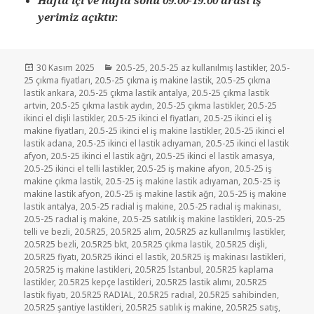
yerimiz açıktır.
Yayın
Kategoriler
30 Kasım 2025
20.5-25
,
20.5-25 az kullanılmış lastikler
,
20.5-
tarihi
25 çıkma fiyatları
,
20.5-25 çıkma iş makine lastik
,
20.5-25 çıkma
lastik ankara
,
20.5-25 çıkma lastik antalya
,
20.5-25 çıkma lastik
artvin
,
20.5-25 çıkma lastik aydın
,
20.5-25 çıkma lastikler
,
20.5-25
ikinci el dişli lastikler
,
20.5-25 ikinci el fiyatları
,
20.5-25 ikinci el iş
makine fiyatları
,
20.5-25 ikinci el iş makine lastikler
,
20.5-25 ikinci el
lastik adana
,
20.5-25 ikinci el lastik adıyaman
,
20.5-25 ikinci el lastik
afyon
,
20.5-25 ikinci el lastik ağrı
,
20.5-25 ikinci el lastik amasya
,
20.5-25 ikinci el telli lastikler
,
20.5-25 iş makine afyon
,
20.5-25 iş
makine çıkma lastik
,
20.5-25 iş makine lastik adıyaman
,
20.5-25 iş
makine lastik afyon
,
20.5-25 iş makine lastik ağrı
,
20.5-25 iş makine
lastik antalya
,
20.5-25 radial iş makine
,
20.5-25 radıal iş makinası
,
20.5-25 radıal iş makine
,
20.5-25 satılık iş makine lastikleri
,
20.5-25
telli ve bezli
,
20.5R25
,
20.5R25 alım
,
20.5R25 az kullanılmış lastikler
,
20.5R25 bezli
,
20.5R25 bkt
,
20.5R25 çıkma lastik
,
20.5R25 dişli
,
20.5R25 fiyatı
,
20.5R25 ikinci el lastik
,
20.5R25 iş makinası lastikleri
,
20.5R25 iş makine lastikleri
,
20.5R25 İstanbul
,
20.5R25 kaplama
lastikler
,
20.5R25 kepçe lastikleri
,
20.5R25 lastik alımı
,
20.5R25
lastik fiyatı
,
20.5R25 RADIAL
,
20.5R25 radıal
,
20.5R25 sahibinden
,
20.5R25 şantiye lastikleri
,
20.5R25 satılık iş makine
,
20.5R25 satış
,