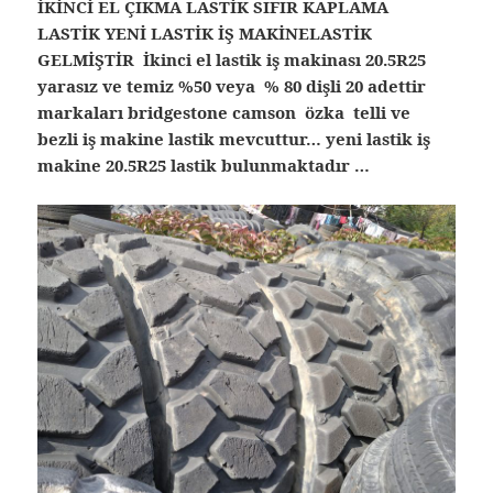
İKİNCİ EL ÇIKMA LASTİK SIFIR KAPLAMA
LASTİK YENİ LASTİK İŞ MAKİNELASTİK
GELMİŞTİR İkinci el lastik iş makinası 20.5R25
yarasız ve temiz %50 veya % 80 dişli 20 adettir
markaları bridgestone camson özka telli ve
bezli iş makine lastik mevcuttur… yeni lastik iş
makine 20.5R25 lastik bulunmaktadır …