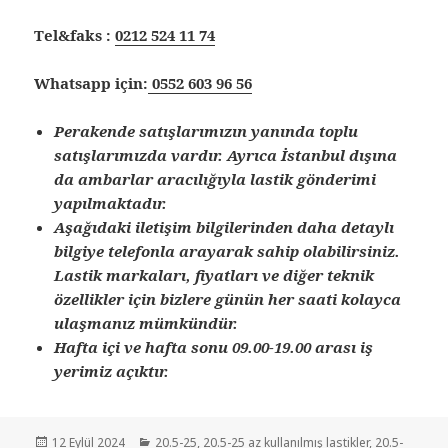
Tel&faks :
0212 524 11 74
Whatsapp için:
0552 603 96 56
Perakende satışlarımızın yanında toplu
satışlarımızda vardır. Ayrıca İstanbul dışına
da ambarlar aracılığıyla lastik gönderimi
yapılmaktadır.
Aşağıdaki iletişim bilgilerinden daha detaylı
bilgiye telefonla arayarak sahip olabilirsiniz.
Lastik markaları, fiyatları ve diğer teknik
özellikler için bizlere günün her saati kolayca
ulaşmanız mümkündür.
Hafta içi ve hafta sonu 09.00-19.00 arası iş
yerimiz açıktır.
Yayın
Kategoriler
12 Eylül 2024
20.5-25
,
20.5-25 az kullanılmış lastikler
,
20.5-