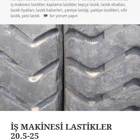
iş makinesi lastikler
,
kaplama lastikler
,
kepçe lastik
,
lastik ebatları
,
lastik fiyatları
,
lastik haberleri
,
şantiye lastiği
,
şantiye lastikleri
,
sıfır
20R5-25 ÇIKMA İŞ MAKİNASI KEPÇE LASTİKLER için
lastik
,
yeni lastik
bir yorum yapın
İŞ MAKİNESİ LASTİKLER
20.5-25