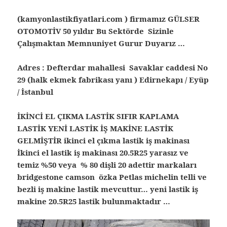
(kamyonlastikfiyatlari.com ) firmamız GÜLSER
OTOMOTİV 50 yıldır Bu Sektörde Sizinle
Çalışmaktan Memnuniyet Gurur Duyarız …
Adres : Defterdar mahallesi Savaklar caddesi No
29 (halk ekmek fabrikası yanı ) Edirnekapı / Eyüp
/ İstanbul
İKİNCİ EL ÇIKMA LASTİK SIFIR KAPLAMA
LASTİK YENİ LASTİK İŞ MAKİNE LASTİK
GELMİŞTİR ikinci el çıkma lastik iş makinası
İkinci el lastik iş makinası 20.5R25 yarasız ve
temiz %50 veya % 80 dişli 20 adettir markaları
bridgestone camson özka Petlas michelin telli ve
bezli iş makine lastik mevcuttur… yeni lastik iş
makine 20.5R25 lastik bulunmaktadır …