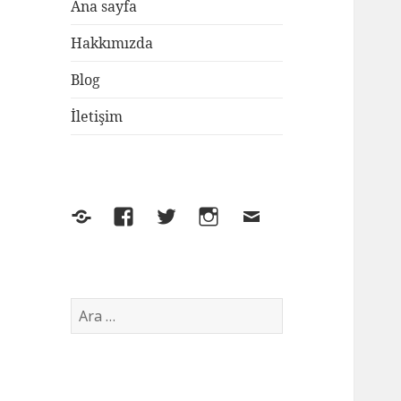
Ana sayfa
Hakkımızda
Blog
İletişim
Yelp
Facebook
Twitter
Instagram
E-
posta
Arama: