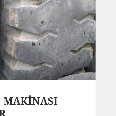
Ş MAKİNASI
R