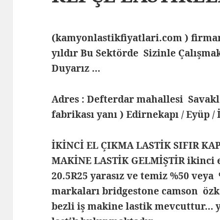
(kamyonlastikfiyatlari.com ) fir
yıldır Bu Sektörde Sizinle Çalış
Duyarız …
Adres : Defterdar mahallesi Savak
fabrikası yanı ) Edirnekapı / Eyüp /
İKİNCİ EL ÇIKMA LASTİK SIFIR KA
MAKİNE LASTİK GELMİŞTİR ikinci el
20.5R25 yarasız ve temiz %50 veya %
markaları bridgestone camson özka 
bezli iş makine lastik mevcuttur… y