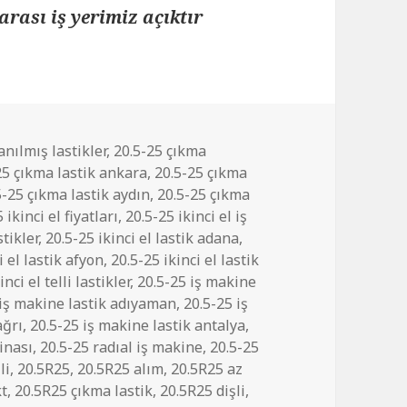
arası iş yerimiz açıktır
anılmış lastikler
,
20.5-25 çıkma
25 çıkma lastik ankara
,
20.5-25 çıkma
5-25 çıkma lastik aydın
,
20.5-25 çıkma
 ikinci el fiyatları
,
20.5-25 ikinci el iş
stikler
,
20.5-25 ikinci el lastik adana
,
i el lastik afyon
,
20.5-25 ikinci el lastik
inci el telli lastikler
,
20.5-25 iş makine
 iş makine lastik adıyaman
,
20.5-25 iş
ağrı
,
20.5-25 iş makine lastik antalya
,
inası
,
20.5-25 radıal iş makine
,
20.5-25
li
,
20.5R25
,
20.5R25 alım
,
20.5R25 az
kt
,
20.5R25 çıkma lastik
,
20.5R25 dişli
,