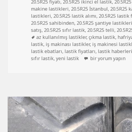
20.5R25 fiyatı
,
20.5R25 ikinci el lastik
,
20.5R25 
makine lastikleri
,
20.5R25 İstanbul
,
20.5R25 k
lastikleri
,
20.5R25 lastik alımı
,
20.5R25 lastik f
20.5R25 sahibinden
,
20.5R25 şantiye lastikler
satış
,
20.5R25 sıfır lastik
,
20.5R25 telli
,
20.5R2
Etiketler
az kullanılmış lastikler
,
çıkma lastik
,
hafriy
lastik
,
iş makinası lastikler
,
iş makinesi lastik
lastik ebatları
,
lastik fiyatları
,
lastik haberler
20R5-25 ÇIKMA İŞ 
sıfır lastik
,
yeni lastik
bir yorum yapın