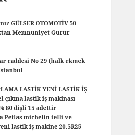
mamız GÜLSER OTOMOTİV 50
maktan Memnuniyet Gurur
lar caddesi No 29 (halk ekmek
 İstanbul
PLAMA LASTİK YENİ LASTİK İŞ
 çıkma lastik iş makinası
 80 dişli 15 adettir
Petlas michelin telli ve
eni lastik iş makine 20.5R25