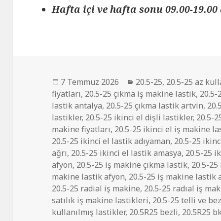
Hafta içi ve hafta sonu 09.00-19.00 
Yayın
Kategoriler
7 Temmuz 2026
20.5-25
,
20.5-25 az kull
tarihi
fiyatları
,
20.5-25 çıkma iş makine lastik
,
20.5-
lastik antalya
,
20.5-25 çıkma lastik artvin
,
20.
lastikler
,
20.5-25 ikinci el dişli lastikler
,
20.5-25
makine fiyatları
,
20.5-25 ikinci el iş makine la
20.5-25 ikinci el lastik adıyaman
,
20.5-25 ikinc
ağrı
,
20.5-25 ikinci el lastik amasya
,
20.5-25 ik
afyon
,
20.5-25 iş makine çıkma lastik
,
20.5-25
makine lastik afyon
,
20.5-25 iş makine lastik 
20.5-25 radial iş makine
,
20.5-25 radıal iş mak
satılık iş makine lastikleri
,
20.5-25 telli ve bez
kullanılmış lastikler
,
20.5R25 bezli
,
20.5R25 b