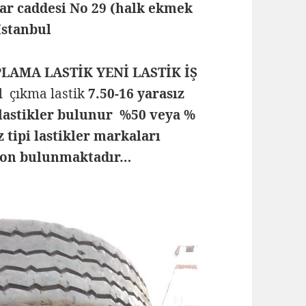
lar caddesi No 29 (halk ekmek
 İstanbul
PLAMA LASTİK YENİ LASTİK İŞ
el çıkma lastik
7.50-16 yarasız
lastikler bulunur %50 veya %
z tipi lastikler markaları
olon bulunmaktadır…