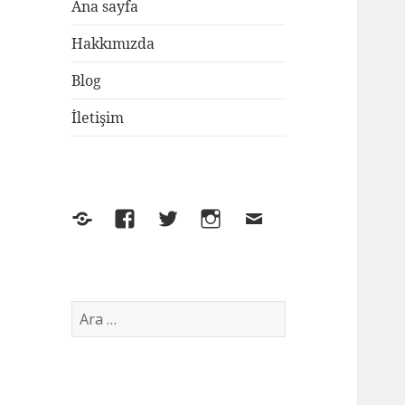
Ana sayfa
Hakkımızda
Blog
İletişim
Yelp
Facebook
Twitter
Instagram
E-
posta
Arama: