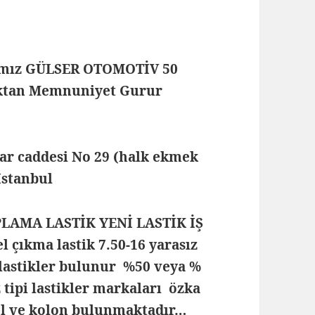
mamız GÜLSER OTOMOTİV 50
maktan Memnuniyet Gurur
lar caddesi No 29 (halk ekmek
 İstanbul
PLAMA LASTİK YENİ LASTİK İŞ
çıkma lastik 7.50-16 yarasız
lastikler bulunur %50 veya %
z tipi lastikler markaları özka
rel ve kolon bulunmaktadır…