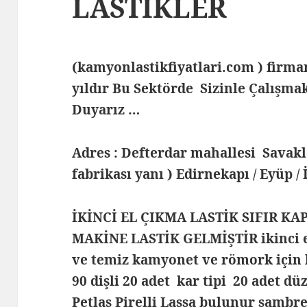
LASTİKLER
(kamyonlastikfiyatlari.com ) fir
yıldır Bu Sektörde Sizinle Çalış
Duyarız …
Adres : Defterdar mahallesi Savak
fabrikası yanı ) Edirnekapı / Eyüp /
İKİNCİ EL ÇIKMA LASTİK SIFIR KA
MAKİNE LASTİK GELMİŞTİR ikinci el 
ve temiz kamyonet ve römork için 
90 dişli 20 adet kar tipi 20 adet dü
Petlas Pirelli Lassa bulunur samb