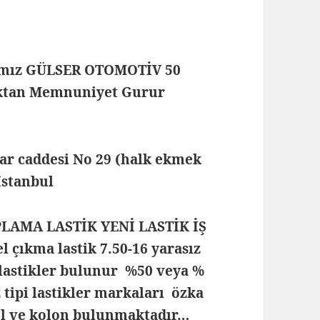
mamız GÜLSER OTOMOTİV 50
maktan Memnuniyet Gurur
lar caddesi No 29 (halk ekmek
 İstanbul
PLAMA LASTİK YENİ LASTİK İŞ
çıkma lastik 7.50-16 yarasız
lastikler bulunur %50 veya %
z tipi lastikler markaları özka
rel ve kolon bulunmaktadır…