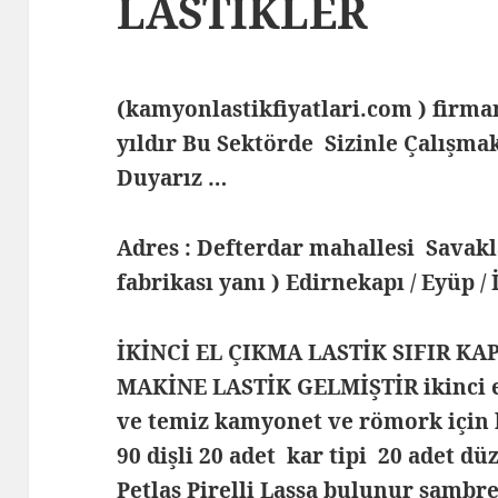
LASTİKLER
(kamyonlastikfiyatlari.com ) fir
yıldır Bu Sektörde Sizinle Çalış
Duyarız …
Adres : Defterdar mahallesi Savak
fabrikası yanı ) Edirnekapı / Eyüp /
İKİNCİ EL ÇIKMA LASTİK SIFIR KA
MAKİNE LASTİK GELMİŞTİR ikinci el 
ve temiz kamyonet ve römork için 
90 dişli 20 adet kar tipi 20 adet dü
Petlas Pirelli Lassa bulunur samb