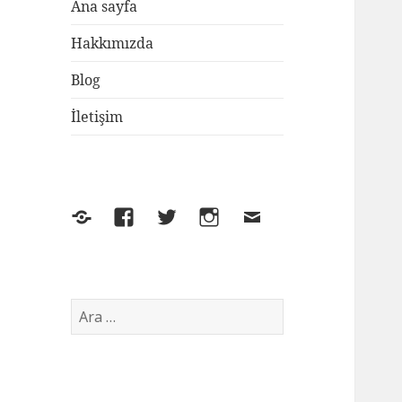
Ana sayfa
Hakkımızda
Blog
İletişim
Yelp
Facebook
Twitter
Instagram
E-
posta
Arama: