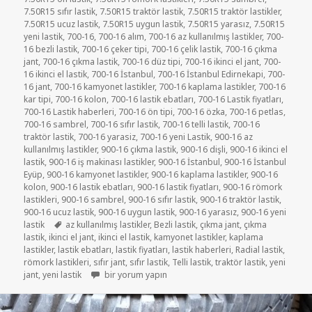
7.50R15 sıfır lastik
,
7.50R15 traktör lastik
,
7.50R15 traktör lastikler
,
7.50R15 ucuz lastik
,
7.50R15 uygun lastik
,
7.50R15 yarasız
,
7.50R15
yeni lastik
,
700-16
,
700-16 alım
,
700-16 az kullanılmış lastikler
,
700-
16 bezli lastik
,
700-16 çeker tipi
,
700-16 çelik lastik
,
700-16 çıkma
jant
,
700-16 çıkma lastik
,
700-16 düz tipi
,
700-16 ikinci el jant
,
700-
16 ikinci el lastik
,
700-16 İstanbul
,
700-16 İstanbul Edirnekapi
,
700-
16 jant
,
700-16 kamyonet lastikler
,
700-16 kaplama lastikler
,
700-16
kar tipi
,
700-16 kolon
,
700-16 lastik ebatları
,
700-16 Lastik fiyatları
,
700-16 Lastik haberleri
,
700-16 ön tipi
,
700-16 özka
,
700-16 petlas
,
700-16 sambrel
,
700-16 sıfır lastik
,
700-16 telli lastik
,
700-16
traktör lastik
,
700-16 yarasiz
,
700-16 yeni Lastik
,
900-16 az
kullanılmış lastikler
,
900-16 çıkma lastik
,
900-16 dişli
,
900-16 ikinci el
lastik
,
900-16 iş makinası lastikler
,
900-16 İstanbul
,
900-16 İstanbul
Eyüp
,
900-16 kamyonet lastikler
,
900-16 kaplama lastikler
,
900-16
kolon
,
900-16 lastik ebatları
,
900-16 lastik fiyatları
,
900-16 römork
lastikleri
,
900-16 sambrel
,
900-16 sıfır lastik
,
900-16 traktör lastik
,
900-16 ucuz lastik
,
900-16 uygun lastik
,
900-16 yarasız
,
900-16 yeni
Etiketler
lastik
az kullanılmış lastikler
,
Bezli lastik
,
çıkma jant
,
çıkma
lastik
,
ikinci el jant
,
ikinci el lastik
,
kamyonet lastikler
,
kaplama
lastikler
,
lastik ebatları
,
lastik fiyatları
,
lastik haberleri
,
Radial lastik
,
römork lastikleri
,
sıfır jant
,
sıfır lastik
,
Telli lastik
,
traktör lastik
,
yeni
7-50-16 C AZ KULLANILMIŞ KAMYONET LASTİKLER içi
jant
,
yeni lastik
bir yorum yapın