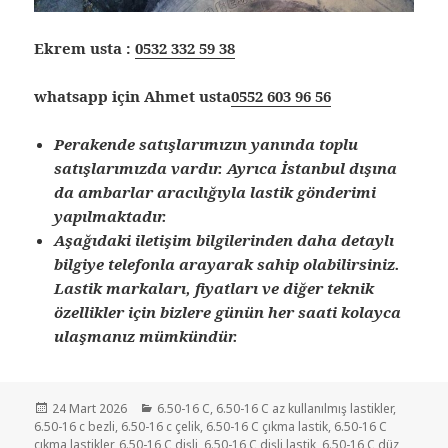
Ekrem usta :
0532 332 59 38
whatsapp için Ahmet usta
0552 603 96 56
Perakende satışlarımızın yanında toplu
satışlarımızda vardır. Ayrıca İstanbul dışına
da ambarlar aracılığıyla lastik gönderimi
yapılmaktadır.
Aşağıdaki iletişim bilgilerinden daha detaylı
bilgiye telefonla arayarak sahip olabilirsiniz.
Lastik markaları, fiyatları ve diğer teknik
özellikler için bizlere günün her saati kolayca
ulaşmanız mümkündür.
Yayın
Kategoriler
24 Mart 2026
6.50-16 C
,
6.50-16 C az kullanılmış lastikler
,
tarihi
6.50-16 c bezli
,
6.50-16 c çelik
,
6.50-16 C çıkma lastik
,
6.50-16 C
çıkma lastikler
,
6.50-16 C dişli
,
6.50-16 C dişli lastik
,
6.50-16 C düz