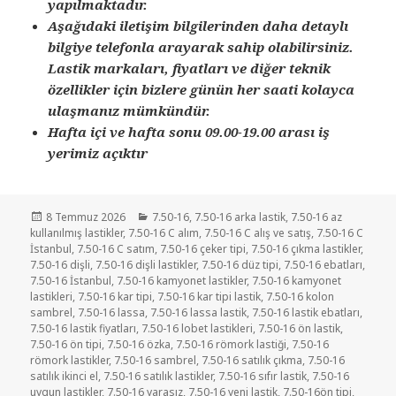
yapılmaktadır.
Aşağıdaki iletişim bilgilerinden daha detaylı
bilgiye telefonla arayarak sahip olabilirsiniz.
Lastik markaları, fiyatları ve diğer teknik
özellikler için bizlere günün her saati kolayca
ulaşmanız mümkündür.
Hafta içi ve hafta sonu 09.00-19.00 arası iş
yerimiz açıktır
Yayın
Kategoriler
8 Temmuz 2026
7.50-16
,
7.50-16 arka lastik
,
7.50-16 az
tarihi
kullanılmış lastikler
,
7.50-16 C alım
,
7.50-16 C alış ve satış
,
7.50-16 C
İstanbul
,
7.50-16 C satım
,
7.50-16 çeker tipi
,
7.50-16 çıkma lastikler
,
7.50-16 dişli
,
7.50-16 dişli lastikler
,
7.50-16 düz tipi
,
7.50-16 ebatları
,
7.50-16 İstanbul
,
7.50-16 kamyonet lastikler
,
7.50-16 kamyonet
lastikleri
,
7.50-16 kar tipi
,
7.50-16 kar tipi lastik
,
7.50-16 kolon
sambrel
,
7.50-16 lassa
,
7.50-16 lassa lastik
,
7.50-16 lastik ebatları
,
7.50-16 lastik fiyatları
,
7.50-16 lobet lastikleri
,
7.50-16 ön lastik
,
7.50-16 ön tipi
,
7.50-16 özka
,
7.50-16 römork lastiği
,
7.50-16
römork lastikler
,
7.50-16 sambrel
,
7.50-16 satılık çıkma
,
7.50-16
satılık ikinci el
,
7.50-16 satılık lastikler
,
7.50-16 sıfır lastik
,
7.50-16
uygun lastikler
,
7.50-16 yarasız
,
7.50-16 yeni lastik
,
7.50-16ön tipi
,