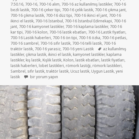
7.50.16
,
700-16
,
700-16 alım
,
700-16 az kullanılmış lastikler
,
700-16
bezli lastik
,
700-16 çeker tipi
,
700-16 çelik lastik
,
700-16 çıkma jant
,
700-16 çıkma lastik
,
700-16 düz tipi
,
700-16 ikinci el jant
,
700-16
ikinci el lastik
,
700-16 İstanbul
,
700-16 İstanbul Edirnekapi
,
700-16
jant
,
700-16 kamyonet lastikler
,
700-16 kaplama lastikler
,
700-16
kar tipi
,
700-16 kolon
,
700-16 lastik ebatları
,
700-16 Lastik fiyatları
,
700-16 Lastik haberleri
,
700-16 ön tipi
,
700-16 özka
,
700-16 petlas
,
700-16 sambrel
,
700-16 sıfır lastik
,
700-16 telli lastik
,
700-16
Etiketler
traktör lastik
,
700-16 yarasiz
,
700-16 yeni Lastik
az kullanılmış
lastikler
,
çıkma lastik
,
ikinci el lastik
,
kamyonet lastikler
,
kaplama
lastikler
,
kış lastik
,
Kışlık lastik
,
Kolon
,
lastik ebatları
,
lastik fiyatları
,
lastik haberleri
,
lobet lastikleri
,
römork lastiği
,
römork lastikleri
,
Sambrel
,
sıfır lastik
,
traktör lastik
,
Ucuz lastik
,
Uygun Lastik
,
yeni
7-50R16 ÇIKMA KAMYONET LASTİKLER için
lastik
bir yorum yapın