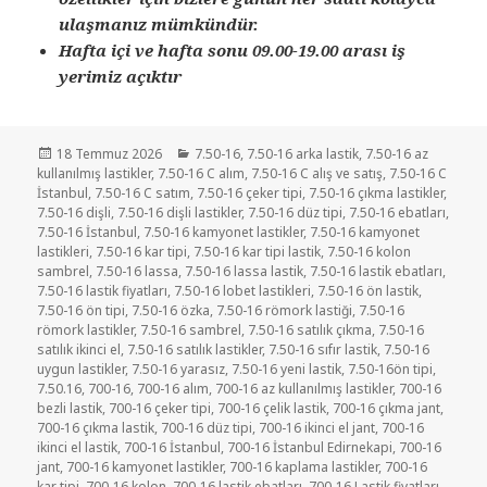
ulaşmanız mümkündür.
Hafta içi ve hafta sonu 09.00-19.00 arası iş
yerimiz açıktır
Yayın
Kategoriler
18 Temmuz 2026
7.50-16
,
7.50-16 arka lastik
,
7.50-16 az
tarihi
kullanılmış lastikler
,
7.50-16 C alım
,
7.50-16 C alış ve satış
,
7.50-16 C
İstanbul
,
7.50-16 C satım
,
7.50-16 çeker tipi
,
7.50-16 çıkma lastikler
,
7.50-16 dişli
,
7.50-16 dişli lastikler
,
7.50-16 düz tipi
,
7.50-16 ebatları
,
7.50-16 İstanbul
,
7.50-16 kamyonet lastikler
,
7.50-16 kamyonet
lastikleri
,
7.50-16 kar tipi
,
7.50-16 kar tipi lastik
,
7.50-16 kolon
sambrel
,
7.50-16 lassa
,
7.50-16 lassa lastik
,
7.50-16 lastik ebatları
,
7.50-16 lastik fiyatları
,
7.50-16 lobet lastikleri
,
7.50-16 ön lastik
,
7.50-16 ön tipi
,
7.50-16 özka
,
7.50-16 römork lastiği
,
7.50-16
römork lastikler
,
7.50-16 sambrel
,
7.50-16 satılık çıkma
,
7.50-16
satılık ikinci el
,
7.50-16 satılık lastikler
,
7.50-16 sıfır lastik
,
7.50-16
uygun lastikler
,
7.50-16 yarasız
,
7.50-16 yeni lastik
,
7.50-16ön tipi
,
7.50.16
,
700-16
,
700-16 alım
,
700-16 az kullanılmış lastikler
,
700-16
bezli lastik
,
700-16 çeker tipi
,
700-16 çelik lastik
,
700-16 çıkma jant
,
700-16 çıkma lastik
,
700-16 düz tipi
,
700-16 ikinci el jant
,
700-16
ikinci el lastik
,
700-16 İstanbul
,
700-16 İstanbul Edirnekapi
,
700-16
jant
,
700-16 kamyonet lastikler
,
700-16 kaplama lastikler
,
700-16
kar tipi
,
700-16 kolon
,
700-16 lastik ebatları
,
700-16 Lastik fiyatları
,