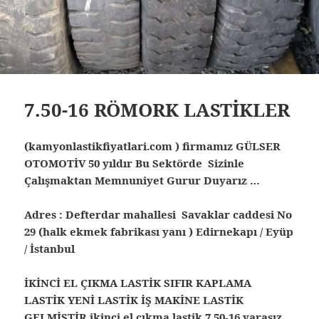
7.50-16 RÖMORK LASTİKLER
(kamyonlastikfiyatlari.com ) firmamız GÜLSER
OTOMOTİV 50 yıldır Bu Sektörde Sizinle
Çalışmaktan Memnuniyet Gurur Duyarız …
Adres : Defterdar mahallesi Savaklar caddesi No
29 (halk ekmek fabrikası yanı ) Edirnekapı / Eyüp
/ İstanbul
İKİNCİ EL ÇIKMA LASTİK SIFIR KAPLAMA
LASTİK YENİ LASTİK İŞ MAKİNE LASTİK
GELMİŞTİR ikinci el çıkma lastik
7.50-16 yarasız