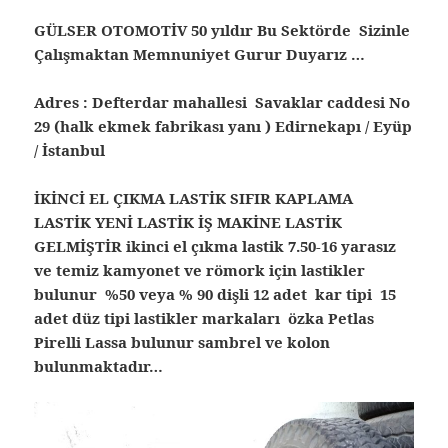
GÜLSER OTOMOTİV 50 yıldır Bu Sektörde Sizinle
Çalışmaktan Memnuniyet Gurur Duyarız …
Adres : Defterdar mahallesi Savaklar caddesi No
29 (halk ekmek fabrikası yanı ) Edirnekapı / Eyüp
/ İstanbul
İKİNCİ EL ÇIKMA LASTİK SIFIR KAPLAMA
LASTİK YENİ LASTİK İŞ MAKİNE LASTİK
GELMİŞTİR ikinci el çıkma lastik 7.50-16 yarasız
ve temiz kamyonet ve römork için lastikler
bulunur %50 veya % 90 dişli 12 adet kar tipi 15
adet düz tipi lastikler markaları özka Petlas
Pirelli Lassa bulunur sambrel ve kolon
bulunmaktadır…