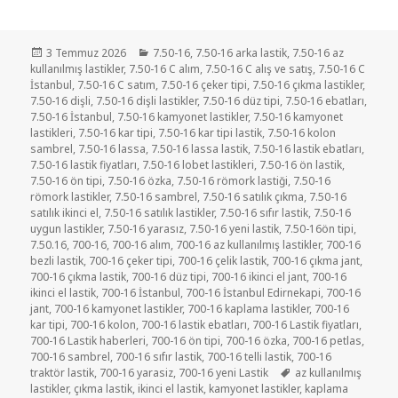
Yayın
Kategoriler
3 Temmuz 2026
7.50-16
,
7.50-16 arka lastik
,
7.50-16 az
tarihi
kullanılmış lastikler
,
7.50-16 C alım
,
7.50-16 C alış ve satış
,
7.50-16 C
İstanbul
,
7.50-16 C satım
,
7.50-16 çeker tipi
,
7.50-16 çıkma lastikler
,
7.50-16 dişli
,
7.50-16 dişli lastikler
,
7.50-16 düz tipi
,
7.50-16 ebatları
,
7.50-16 İstanbul
,
7.50-16 kamyonet lastikler
,
7.50-16 kamyonet
lastikleri
,
7.50-16 kar tipi
,
7.50-16 kar tipi lastik
,
7.50-16 kolon
sambrel
,
7.50-16 lassa
,
7.50-16 lassa lastik
,
7.50-16 lastik ebatları
,
7.50-16 lastik fiyatları
,
7.50-16 lobet lastikleri
,
7.50-16 ön lastik
,
7.50-16 ön tipi
,
7.50-16 özka
,
7.50-16 römork lastiği
,
7.50-16
römork lastikler
,
7.50-16 sambrel
,
7.50-16 satılık çıkma
,
7.50-16
satılık ikinci el
,
7.50-16 satılık lastikler
,
7.50-16 sıfır lastik
,
7.50-16
uygun lastikler
,
7.50-16 yarasız
,
7.50-16 yeni lastik
,
7.50-16ön tipi
,
7.50.16
,
700-16
,
700-16 alım
,
700-16 az kullanılmış lastikler
,
700-16
bezli lastik
,
700-16 çeker tipi
,
700-16 çelik lastik
,
700-16 çıkma jant
,
700-16 çıkma lastik
,
700-16 düz tipi
,
700-16 ikinci el jant
,
700-16
ikinci el lastik
,
700-16 İstanbul
,
700-16 İstanbul Edirnekapi
,
700-16
jant
,
700-16 kamyonet lastikler
,
700-16 kaplama lastikler
,
700-16
kar tipi
,
700-16 kolon
,
700-16 lastik ebatları
,
700-16 Lastik fiyatları
,
700-16 Lastik haberleri
,
700-16 ön tipi
,
700-16 özka
,
700-16 petlas
,
700-16 sambrel
,
700-16 sıfır lastik
,
700-16 telli lastik
,
700-16
Etiketler
traktör lastik
,
700-16 yarasiz
,
700-16 yeni Lastik
az kullanılmış
lastikler
,
çıkma lastik
,
ikinci el lastik
,
kamyonet lastikler
,
kaplama