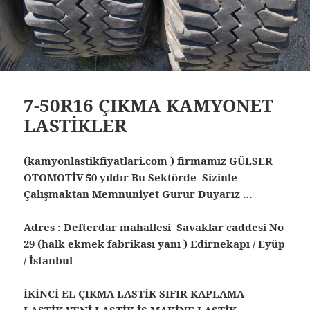
7-50R16 ÇIKMA KAMYONET
LASTİKLER
(kamyonlastikfiyatlari.com ) firmamız GÜLSER
OTOMOTİV 50 yıldır Bu Sektörde Sizinle
Çalışmaktan Memnuniyet Gurur Duyarız …
Adres : Defterdar mahallesi Savaklar caddesi No
29 (halk ekmek fabrikası yanı ) Edirnekapı / Eyüp
/ İstanbul
İKİNCİ EL ÇIKMA LASTİK SIFIR KAPLAMA
LASTİK YENİ LASTİK İŞ MAKİNE LASTİK