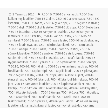
Yayın
Kategoriler
3 Temmuz 2026
7.50-16
,
7.50-16 arka lastik
,
7.50-16 az
tarihi
kullanılmış lastikler
,
7.50-16 C alım
,
7.50-16 C alış ve satış
,
7.50-16 C
İstanbul
,
7.50-16 C satım
,
7.50-16 çeker tipi
,
7.50-16 çıkma lastikler
,
7.50-16 dişli
,
7.50-16 dişli lastikler
,
7.50-16 düz tipi
,
7.50-16 ebatları
,
7.50-16 İstanbul
,
7.50-16 kamyonet lastikler
,
7.50-16 kamyonet
lastikleri
,
7.50-16 kar tipi
,
7.50-16 kar tipi lastik
,
7.50-16 kolon
sambrel
,
7.50-16 lassa
,
7.50-16 lassa lastik
,
7.50-16 lastik ebatları
,
7.50-16 lastik fiyatları
,
7.50-16 lobet lastikleri
,
7.50-16 ön lastik
,
7.50-16 ön tipi
,
7.50-16 özka
,
7.50-16 römork lastiği
,
7.50-16
römork lastikler
,
7.50-16 sambrel
,
7.50-16 satılık çıkma
,
7.50-16
satılık ikinci el
,
7.50-16 satılık lastikler
,
7.50-16 sıfır lastik
,
7.50-16
uygun lastikler
,
7.50-16 yarasız
,
7.50-16 yeni lastik
,
7.50-16ön tipi
,
7.50.16
,
700-16
,
700-16 alım
,
700-16 az kullanılmış lastikler
,
700-16
bezli lastik
,
700-16 çeker tipi
,
700-16 çelik lastik
,
700-16 çıkma jant
,
700-16 çıkma lastik
,
700-16 düz tipi
,
700-16 ikinci el jant
,
700-16
ikinci el lastik
,
700-16 İstanbul
,
700-16 İstanbul Edirnekapi
,
700-16
jant
,
700-16 kamyonet lastikler
,
700-16 kaplama lastikler
,
700-16
kar tipi
,
700-16 kolon
,
700-16 lastik ebatları
,
700-16 Lastik fiyatları
,
700-16 Lastik haberleri
,
700-16 ön tipi
,
700-16 özka
,
700-16 petlas
,
700-16 sambrel
,
700-16 sıfır lastik
,
700-16 telli lastik
,
700-16
Etiketler
traktör lastik
,
700-16 yarasiz
,
700-16 yeni Lastik
az kullanılmış
lastikler
,
çıkma lastik
,
ikinci el lastik
,
kamyonet lastikler
,
kaplama