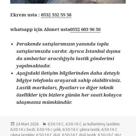
Ekrem usta :
0532 332 59 38
whatsapp için Ahmet usta
0552 603 96 56
Perakende satışlarımızın yanında toplu
satışlarımızda vardır. Ayrıca İstanbul dışına
da ambarlar aracılığıyla lastik gönderimi
yapılmaktadır.
Aşağıdaki iletişim bilgilerinden daha detaylı
bilgiye telefonla arayarak sahip olabilirsiniz.
Lastik markaları, fiyatları ve diğer teknik
özellikler için bizlere günün her saati kolayca
ulaşmanız mümkündür.
Yayın
Kategoriler
24 Mart 2026
6.50-16 C
,
6.50-16 C az kullanılmış lastikler
,
tarihi
6.50-16 c bezli
,
6.50-16 c çelik
,
6.50-16 C çıkma lastik
,
6.50-16 C
çıkma lastikler
,
6.50-16 C dişli
,
6.50-16 C dişli lastik
,
6.50-16 C düz