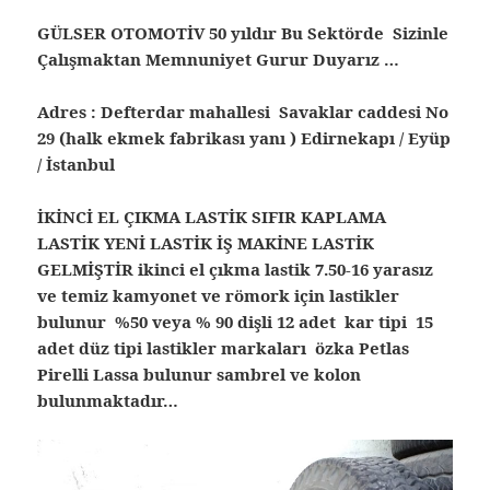
GÜLSER OTOMOTİV 50 yıldır Bu Sektörde Sizinle
Çalışmaktan Memnuniyet Gurur Duyarız …
Adres : Defterdar mahallesi Savaklar caddesi No
29 (halk ekmek fabrikası yanı ) Edirnekapı / Eyüp
/ İstanbul
İKİNCİ EL ÇIKMA LASTİK SIFIR KAPLAMA
LASTİK YENİ LASTİK İŞ MAKİNE LASTİK
GELMİŞTİR ikinci el çıkma lastik 7.50-16 yarasız
ve temiz kamyonet ve römork için lastikler
bulunur %50 veya % 90 dişli 12 adet kar tipi 15
adet düz tipi lastikler markaları özka Petlas
Pirelli Lassa bulunur sambrel ve kolon
bulunmaktadır…