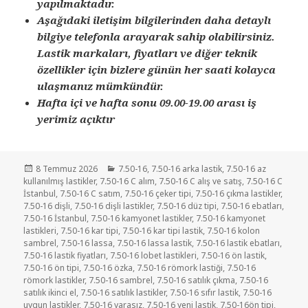
yapılmaktadır.
Aşağıdaki iletişim bilgilerinden daha detaylı
bilgiye telefonla arayarak sahip olabilirsiniz.
Lastik markaları, fiyatları ve diğer teknik
özellikler için bizlere günün her saati kolayca
ulaşmanız mümkündür.
Hafta içi ve hafta sonu 09.00-19.00 arası iş
yerimiz açıktır
Yayın
Kategoriler
8 Temmuz 2026
7.50-16
,
7.50-16 arka lastik
,
7.50-16 az
tarihi
kullanılmış lastikler
,
7.50-16 C alım
,
7.50-16 C alış ve satış
,
7.50-16 C
İstanbul
,
7.50-16 C satım
,
7.50-16 çeker tipi
,
7.50-16 çıkma lastikler
,
7.50-16 dişli
,
7.50-16 dişli lastikler
,
7.50-16 düz tipi
,
7.50-16 ebatları
,
7.50-16 İstanbul
,
7.50-16 kamyonet lastikler
,
7.50-16 kamyonet
lastikleri
,
7.50-16 kar tipi
,
7.50-16 kar tipi lastik
,
7.50-16 kolon
sambrel
,
7.50-16 lassa
,
7.50-16 lassa lastik
,
7.50-16 lastik ebatları
,
7.50-16 lastik fiyatları
,
7.50-16 lobet lastikleri
,
7.50-16 ön lastik
,
7.50-16 ön tipi
,
7.50-16 özka
,
7.50-16 römork lastiği
,
7.50-16
römork lastikler
,
7.50-16 sambrel
,
7.50-16 satılık çıkma
,
7.50-16
satılık ikinci el
,
7.50-16 satılık lastikler
,
7.50-16 sıfır lastik
,
7.50-16
uygun lastikler
,
7.50-16 yarasız
,
7.50-16 yeni lastik
,
7.50-16ön tipi
,