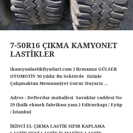
7-50R16 ÇIKMA KAMYONET
LASTİKLER
(kamyonlastikfiyatlari.com ) firmamız GÜLSER
OTOMOTİV 50 yıldır Bu Sektörde Sizinle
Çalışmaktan Memnuniyet Gurur Duyarız …
Adres : Defterdar mahallesi Savaklar caddesi No
29 (halk ekmek fabrikası yanı ) Edirnekapı / Eyüp
/ İstanbul
İKİNCİ EL ÇIKMA LASTİK SIFIR KAPLAMA
LASTİK YENİ LASTİK İŞ MAKİNE LASTİK