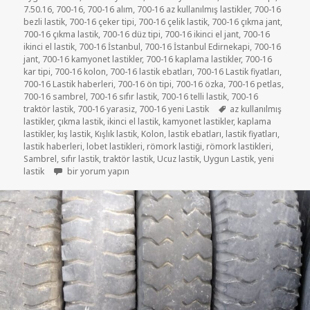
7.50.16
,
700-16
,
700-16 alım
,
700-16 az kullanılmış lastikler
,
700-16
bezli lastik
,
700-16 çeker tipi
,
700-16 çelik lastik
,
700-16 çıkma jant
,
700-16 çıkma lastik
,
700-16 düz tipi
,
700-16 ikinci el jant
,
700-16
ikinci el lastik
,
700-16 İstanbul
,
700-16 İstanbul Edirnekapi
,
700-16
jant
,
700-16 kamyonet lastikler
,
700-16 kaplama lastikler
,
700-16
kar tipi
,
700-16 kolon
,
700-16 lastik ebatları
,
700-16 Lastik fiyatları
,
700-16 Lastik haberleri
,
700-16 ön tipi
,
700-16 özka
,
700-16 petlas
,
700-16 sambrel
,
700-16 sıfır lastik
,
700-16 telli lastik
,
700-16
Etiketler
traktör lastik
,
700-16 yarasiz
,
700-16 yeni Lastik
az kullanılmış
lastikler
,
çıkma lastik
,
ikinci el lastik
,
kamyonet lastikler
,
kaplama
lastikler
,
kış lastik
,
Kışlık lastik
,
Kolon
,
lastik ebatları
,
lastik fiyatları
,
lastik haberleri
,
lobet lastikleri
,
römork lastiği
,
römork lastikleri
,
Sambrel
,
sıfır lastik
,
traktör lastik
,
Ucuz lastik
,
Uygun Lastik
,
yeni
7-50R16 ÇIKMA KAMYONET LASTİKLER için
lastik
bir yorum yapın