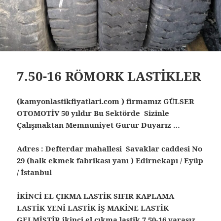
7.50-16 RÖMORK LASTİKLER
(kamyonlastikfiyatlari.com ) firmamız GÜLSER
OTOMOTİV 50 yıldır Bu Sektörde Sizinle
Çalışmaktan Memnuniyet Gurur Duyarız …
Adres : Defterdar mahallesi Savaklar caddesi No
29 (halk ekmek fabrikası yanı ) Edirnekapı / Eyüp
/ İstanbul
İKİNCİ EL ÇIKMA LASTİK SIFIR KAPLAMA
LASTİK YENİ LASTİK İŞ MAKİNE LASTİK
GELMİŞTİR ikinci el çıkma lastik
7.50-16 yarasız