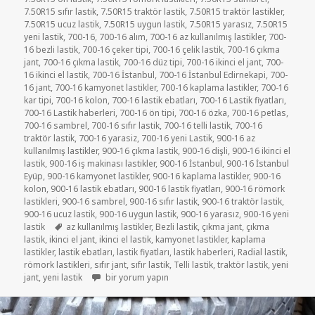
7.50R15 sıfır lastik
,
7.50R15 traktör lastik
,
7.50R15 traktör lastikler
,
7.50R15 ucuz lastik
,
7.50R15 uygun lastik
,
7.50R15 yarasız
,
7.50R15
yeni lastik
,
700-16
,
700-16 alım
,
700-16 az kullanılmış lastikler
,
700-
16 bezli lastik
,
700-16 çeker tipi
,
700-16 çelik lastik
,
700-16 çıkma
jant
,
700-16 çıkma lastik
,
700-16 düz tipi
,
700-16 ikinci el jant
,
700-
16 ikinci el lastik
,
700-16 İstanbul
,
700-16 İstanbul Edirnekapi
,
700-
16 jant
,
700-16 kamyonet lastikler
,
700-16 kaplama lastikler
,
700-16
kar tipi
,
700-16 kolon
,
700-16 lastik ebatları
,
700-16 Lastik fiyatları
,
700-16 Lastik haberleri
,
700-16 ön tipi
,
700-16 özka
,
700-16 petlas
,
700-16 sambrel
,
700-16 sıfır lastik
,
700-16 telli lastik
,
700-16
traktör lastik
,
700-16 yarasiz
,
700-16 yeni Lastik
,
900-16 az
kullanılmış lastikler
,
900-16 çıkma lastik
,
900-16 dişli
,
900-16 ikinci el
lastik
,
900-16 iş makinası lastikler
,
900-16 İstanbul
,
900-16 İstanbul
Eyüp
,
900-16 kamyonet lastikler
,
900-16 kaplama lastikler
,
900-16
kolon
,
900-16 lastik ebatları
,
900-16 lastik fiyatları
,
900-16 römork
lastikleri
,
900-16 sambrel
,
900-16 sıfır lastik
,
900-16 traktör lastik
,
900-16 ucuz lastik
,
900-16 uygun lastik
,
900-16 yarasız
,
900-16 yeni
Etiketler
lastik
az kullanılmış lastikler
,
Bezli lastik
,
çıkma jant
,
çıkma
lastik
,
ikinci el jant
,
ikinci el lastik
,
kamyonet lastikler
,
kaplama
lastikler
,
lastik ebatları
,
lastik fiyatları
,
lastik haberleri
,
Radial lastik
,
römork lastikleri
,
sıfır jant
,
sıfır lastik
,
Telli lastik
,
traktör lastik
,
yeni
7-50-16 C AZ KULLANILMIŞ KAMYONET LASTİKLER içi
jant
,
yeni lastik
bir yorum yapın