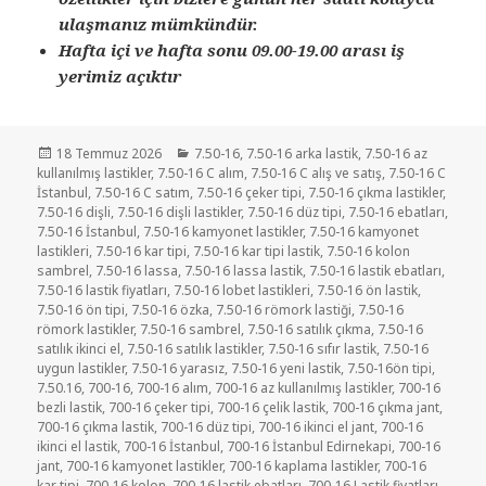
ulaşmanız mümkündür.
Hafta içi ve hafta sonu 09.00-19.00 arası iş
yerimiz açıktır
Yayın
Kategoriler
18 Temmuz 2026
7.50-16
,
7.50-16 arka lastik
,
7.50-16 az
tarihi
kullanılmış lastikler
,
7.50-16 C alım
,
7.50-16 C alış ve satış
,
7.50-16 C
İstanbul
,
7.50-16 C satım
,
7.50-16 çeker tipi
,
7.50-16 çıkma lastikler
,
7.50-16 dişli
,
7.50-16 dişli lastikler
,
7.50-16 düz tipi
,
7.50-16 ebatları
,
7.50-16 İstanbul
,
7.50-16 kamyonet lastikler
,
7.50-16 kamyonet
lastikleri
,
7.50-16 kar tipi
,
7.50-16 kar tipi lastik
,
7.50-16 kolon
sambrel
,
7.50-16 lassa
,
7.50-16 lassa lastik
,
7.50-16 lastik ebatları
,
7.50-16 lastik fiyatları
,
7.50-16 lobet lastikleri
,
7.50-16 ön lastik
,
7.50-16 ön tipi
,
7.50-16 özka
,
7.50-16 römork lastiği
,
7.50-16
römork lastikler
,
7.50-16 sambrel
,
7.50-16 satılık çıkma
,
7.50-16
satılık ikinci el
,
7.50-16 satılık lastikler
,
7.50-16 sıfır lastik
,
7.50-16
uygun lastikler
,
7.50-16 yarasız
,
7.50-16 yeni lastik
,
7.50-16ön tipi
,
7.50.16
,
700-16
,
700-16 alım
,
700-16 az kullanılmış lastikler
,
700-16
bezli lastik
,
700-16 çeker tipi
,
700-16 çelik lastik
,
700-16 çıkma jant
,
700-16 çıkma lastik
,
700-16 düz tipi
,
700-16 ikinci el jant
,
700-16
ikinci el lastik
,
700-16 İstanbul
,
700-16 İstanbul Edirnekapi
,
700-16
jant
,
700-16 kamyonet lastikler
,
700-16 kaplama lastikler
,
700-16
kar tipi
,
700-16 kolon
,
700-16 lastik ebatları
,
700-16 Lastik fiyatları
,