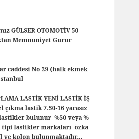
mamız GÜLSER OTOMOTİV 50
maktan Memnuniyet Gurur
lar caddesi No 29 (halk ekmek
 İstanbul
PLAMA LASTİK YENİ LASTİK İŞ
çıkma lastik 7.50-16 yarasız
lastikler bulunur %50 veya %
z tipi lastikler markaları özka
rel ve kolon bulunmaktadır…