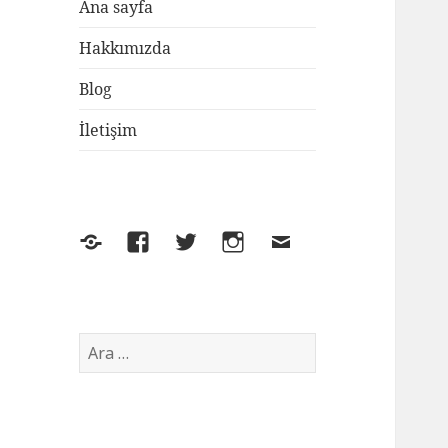
Ana sayfa
Hakkımızda
Blog
İletişim
Yelp
Facebook
Twitter
Instagram
E-
posta
Arama: