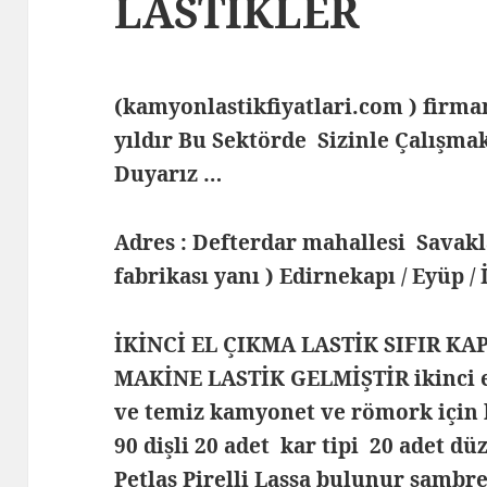
LASTİKLER
(kamyonlastikfiyatlari.com ) fir
yıldır Bu Sektörde Sizinle Çalış
Duyarız …
Adres : Defterdar mahallesi Savak
fabrikası yanı ) Edirnekapı / Eyüp /
İKİNCİ EL ÇIKMA LASTİK SIFIR KA
MAKİNE LASTİK GELMİŞTİR ikinci el 
ve temiz kamyonet ve römork için 
90 dişli 20 adet kar tipi 20 adet dü
Petlas Pirelli Lassa bulunur samb