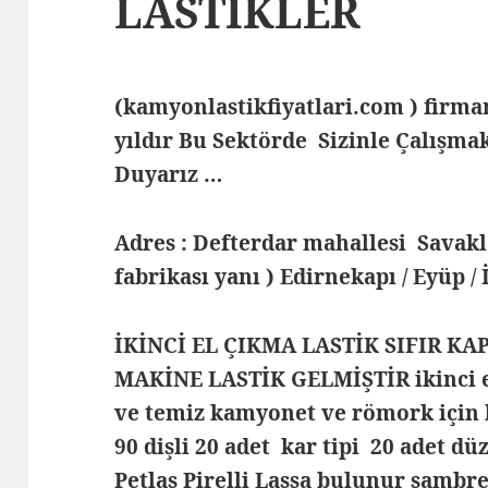
LASTİKLER
(kamyonlastikfiyatlari.com ) fir
yıldır Bu Sektörde Sizinle Çalış
Duyarız …
Adres : Defterdar mahallesi Savak
fabrikası yanı ) Edirnekapı / Eyüp /
İKİNCİ EL ÇIKMA LASTİK SIFIR KA
MAKİNE LASTİK GELMİŞTİR ikinci el 
ve temiz kamyonet ve römork için 
90 dişli 20 adet kar tipi 20 adet dü
Petlas Pirelli Lassa bulunur samb