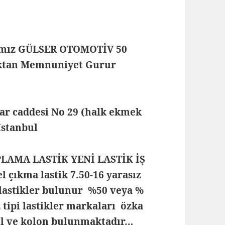
mamız GÜLSER OTOMOTİV 50
maktan Memnuniyet Gurur
lar caddesi No 29 (halk ekmek
 İstanbul
PLAMA LASTİK YENİ LASTİK İŞ
çıkma lastik 7.50-16 yarasız
lastikler bulunur %50 veya %
z tipi lastikler markaları özka
rel ve kolon bulunmaktadır…