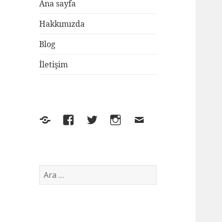
Ana sayfa
Hakkımızda
Blog
İletişim
Yelp
Facebook
Twitter
Instagram
E-
posta
Arama: