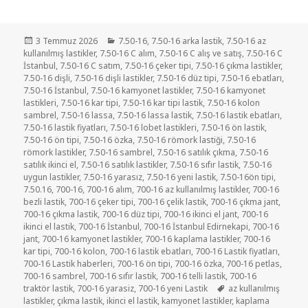
Yayın
Kategoriler
3 Temmuz 2026
7.50-16
,
7.50-16 arka lastik
,
7.50-16 az
tarihi
kullanılmış lastikler
,
7.50-16 C alım
,
7.50-16 C alış ve satış
,
7.50-16 C
İstanbul
,
7.50-16 C satım
,
7.50-16 çeker tipi
,
7.50-16 çıkma lastikler
,
7.50-16 dişli
,
7.50-16 dişli lastikler
,
7.50-16 düz tipi
,
7.50-16 ebatları
,
7.50-16 İstanbul
,
7.50-16 kamyonet lastikler
,
7.50-16 kamyonet
lastikleri
,
7.50-16 kar tipi
,
7.50-16 kar tipi lastik
,
7.50-16 kolon
sambrel
,
7.50-16 lassa
,
7.50-16 lassa lastik
,
7.50-16 lastik ebatları
,
7.50-16 lastik fiyatları
,
7.50-16 lobet lastikleri
,
7.50-16 ön lastik
,
7.50-16 ön tipi
,
7.50-16 özka
,
7.50-16 römork lastiği
,
7.50-16
römork lastikler
,
7.50-16 sambrel
,
7.50-16 satılık çıkma
,
7.50-16
satılık ikinci el
,
7.50-16 satılık lastikler
,
7.50-16 sıfır lastik
,
7.50-16
uygun lastikler
,
7.50-16 yarasız
,
7.50-16 yeni lastik
,
7.50-16ön tipi
,
7.50.16
,
700-16
,
700-16 alım
,
700-16 az kullanılmış lastikler
,
700-16
bezli lastik
,
700-16 çeker tipi
,
700-16 çelik lastik
,
700-16 çıkma jant
,
700-16 çıkma lastik
,
700-16 düz tipi
,
700-16 ikinci el jant
,
700-16
ikinci el lastik
,
700-16 İstanbul
,
700-16 İstanbul Edirnekapi
,
700-16
jant
,
700-16 kamyonet lastikler
,
700-16 kaplama lastikler
,
700-16
kar tipi
,
700-16 kolon
,
700-16 lastik ebatları
,
700-16 Lastik fiyatları
,
700-16 Lastik haberleri
,
700-16 ön tipi
,
700-16 özka
,
700-16 petlas
,
700-16 sambrel
,
700-16 sıfır lastik
,
700-16 telli lastik
,
700-16
Etiketler
traktör lastik
,
700-16 yarasiz
,
700-16 yeni Lastik
az kullanılmış
lastikler
,
çıkma lastik
,
ikinci el lastik
,
kamyonet lastikler
,
kaplama