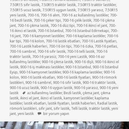
7.50R15 sıfır lastik
,
7.50R15 traktör lastik
,
7.50R15 traktör lastikler
,
7.50R15 ucuz lastik
,
7.50R15 uygun lastik
,
7.50R15 yarasız
,
7.50R15
yeni lastik
,
700-16
,
700-16 alım
,
700-16 az kullanılmış lastikler
,
700-
16 bezli lastik
,
700-16 çeker tipi
,
700-16 çelik lastik
,
700-16 çıkma
jant
,
700-16 çıkma lastik
,
700-16 düz tipi
,
700-16 ikinci el jant
,
700-
16 ikinci el lastik
,
700-16 İstanbul
,
700-16 İstanbul Edirnekapi
,
700-
16 jant
,
700-16 kamyonet lastikler
,
700-16 kaplama lastikler
,
700-16
kar tipi
,
700-16 kolon
,
700-16 lastik ebatları
,
700-16 Lastik fiyatları
,
700-16 Lastik haberleri
,
700-16 ön tipi
,
700-16 özka
,
700-16 petlas
,
700-16 sambrel
,
700-16 sıfır lastik
,
700-16 telli lastik
,
700-16
traktör lastik
,
700-16 yarasiz
,
700-16 yeni Lastik
,
900-16 az
kullanılmış lastikler
,
900-16 çıkma lastik
,
900-16 dişli
,
900-16 ikinci el
lastik
,
900-16 iş makinası lastikler
,
900-16 İstanbul
,
900-16 İstanbul
Eyüp
,
900-16 kamyonet lastikler
,
900-16 kaplama lastikler
,
900-16
kolon
,
900-16 lastik ebatları
,
900-16 lastik fiyatları
,
900-16 römork
lastikleri
,
900-16 sambrel
,
900-16 sıfır lastik
,
900-16 traktör lastik
,
900-16 ucuz lastik
,
900-16 uygun lastik
,
900-16 yarasız
,
900-16 yeni
Etiketler
lastik
az kullanılmış lastikler
,
Bezli lastik
,
çıkma jant
,
çıkma
lastik
,
ikinci el jant
,
ikinci el lastik
,
kamyonet lastikler
,
kaplama
lastikler
,
lastik ebatları
,
lastik fiyatları
,
lastik haberleri
,
Radial lastik
,
römork lastikleri
,
sıfır jant
,
sıfır lastik
,
Telli lastik
,
traktör lastik
,
yeni
7-50-16 C AZ KULLANILMIŞ KAMYONET LASTİKLER içi
jant
,
yeni lastik
bir yorum yapın