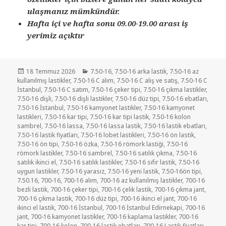
ulaşmanız mümkündür.
Hafta içi ve hafta sonu 09.00-19.00 arası iş
yerimiz açıktır
Yayın
Kategoriler
18 Temmuz 2026
7.50-16
,
7.50-16 arka lastik
,
7.50-16 az
tarihi
kullanılmış lastikler
,
7.50-16 C alım
,
7.50-16 C alış ve satış
,
7.50-16 C
İstanbul
,
7.50-16 C satım
,
7.50-16 çeker tipi
,
7.50-16 çıkma lastikler
,
7.50-16 dişli
,
7.50-16 dişli lastikler
,
7.50-16 düz tipi
,
7.50-16 ebatları
,
7.50-16 İstanbul
,
7.50-16 kamyonet lastikler
,
7.50-16 kamyonet
lastikleri
,
7.50-16 kar tipi
,
7.50-16 kar tipi lastik
,
7.50-16 kolon
sambrel
,
7.50-16 lassa
,
7.50-16 lassa lastik
,
7.50-16 lastik ebatları
,
7.50-16 lastik fiyatları
,
7.50-16 lobet lastikleri
,
7.50-16 ön lastik
,
7.50-16 ön tipi
,
7.50-16 özka
,
7.50-16 römork lastiği
,
7.50-16
römork lastikler
,
7.50-16 sambrel
,
7.50-16 satılık çıkma
,
7.50-16
satılık ikinci el
,
7.50-16 satılık lastikler
,
7.50-16 sıfır lastik
,
7.50-16
uygun lastikler
,
7.50-16 yarasız
,
7.50-16 yeni lastik
,
7.50-16ön tipi
,
7.50.16
,
700-16
,
700-16 alım
,
700-16 az kullanılmış lastikler
,
700-16
bezli lastik
,
700-16 çeker tipi
,
700-16 çelik lastik
,
700-16 çıkma jant
,
700-16 çıkma lastik
,
700-16 düz tipi
,
700-16 ikinci el jant
,
700-16
ikinci el lastik
,
700-16 İstanbul
,
700-16 İstanbul Edirnekapi
,
700-16
jant
,
700-16 kamyonet lastikler
,
700-16 kaplama lastikler
,
700-16
kar tipi
,
700-16 kolon
,
700-16 lastik ebatları
,
700-16 Lastik fiyatları
,