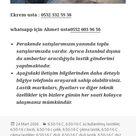
Ekrem usta :
0532 332 59 38
whatsapp için Ahmet usta
0552 603 96 56
Perakende satışlarımızın yanında toplu
satışlarımızda vardır. Ayrıca İstanbul dışına
da ambarlar aracılığıyla lastik gönderimi
yapılmaktadır.
Aşağıdaki iletişim bilgilerinden daha detaylı
bilgiye telefonla arayarak sahip olabilirsiniz.
Lastik markaları, fiyatları ve diğer teknik
özellikler için bizlere günün her saati kolayca
ulaşmanız mümkündür.
Yayın
Kategoriler
24 Mart 2026
6.50-16 C
,
6.50-16 C az kullanılmış lastikler
,
tarihi
6.50-16 c bezli
,
6.50-16 c çelik
,
6.50-16 C çıkma lastik
,
6.50-16 C
çıkma lastikler
,
6.50-16 C dişli
,
6.50-16 C dişli lastik
,
6.50-16 C düz