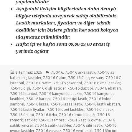
yapılmaktadır.
Aşağıdaki iletişim bilgilerinden daha detaylı
bilgiye telefonla arayarak sahip olabilirsiniz.
Lastik markaları, fiyatları ve diğer teknik
özellikler için bizlere günün her saati kolayca
ulaşmanız mümkündür.
Hafta içi ve hafta sonu 09.00-19.00 arası iş
yerimiz açıktır
Yayın
Kategoriler
8 Temmuz 2026
7.50-16
,
7.50-16 arka lastik
,
7.50-16 az
tarihi
kullanılmış lastikler
,
7.50-16 C alım
,
7.50-16 C alış ve satış
,
7.50-16 C
İstanbul
,
7.50-16 C satım
,
7.50-16 çeker tipi
,
7.50-16 çıkma lastikler
,
7.50-16 dişli
,
7.50-16 dişli lastikler
,
7.50-16 düz tipi
,
7.50-16 ebatları
,
7.50-16 İstanbul
,
7.50-16 kamyonet lastikler
,
7.50-16 kamyonet
lastikleri
,
7.50-16 kar tipi
,
7.50-16 kar tipi lastik
,
7.50-16 kolon
sambrel
,
7.50-16 lassa
,
7.50-16 lassa lastik
,
7.50-16 lastik ebatları
,
7.50-16 lastik fiyatları
,
7.50-16 lobet lastikleri
,
7.50-16 ön lastik
,
7.50-16 ön tipi
,
7.50-16 özka
,
7.50-16 römork lastiği
,
7.50-16
römork lastikler
,
7.50-16 sambrel
,
7.50-16 satılık çıkma
,
7.50-16
satılık ikinci el
,
7.50-16 satılık lastikler
,
7.50-16 sıfır lastik
,
7.50-16
uygun lastikler
,
7.50-16 yarasız
,
7.50-16 yeni lastik
,
7.50-16ön tipi
,