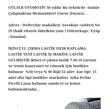
GÜLSER OTOMOTİV 50 yıldır Bu Sektörde Sizinle
Çalışmaktan Memnuniyet Gurur Duyarız …
Adres : Defterdar mahallesi Savaklar caddesi No
29 (halk ekmek fabrikası yanı ) Edirnekapı / Eyüp
/ İstanbul
İKİNCİ EL ÇIKMA LASTİK SIFIR KAPLAMA
LASTİK YENİ LASTİK İŞ MAKİNE LASTİK
GELMİŞTİR ikinci el çıkma lastik 7.50-16 yarasız
ve temiz kamyonet ve römork için lastikler
bulunur %50 veya % 90 dişli 12 adet kar tipi 15
adet düz tipi lastikler markaları özka Petlas
Pirelli Lassa bulunur sambrel ve kolon
bulunmaktadır…