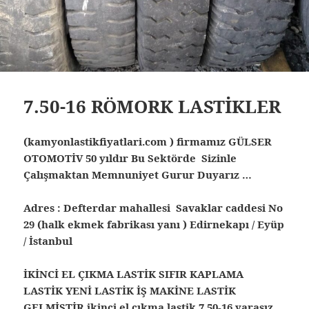
7.50-16 RÖMORK LASTİKLER
(kamyonlastikfiyatlari.com ) firmamız GÜLSER
OTOMOTİV 50 yıldır Bu Sektörde Sizinle
Çalışmaktan Memnuniyet Gurur Duyarız …
Adres : Defterdar mahallesi Savaklar caddesi No
29 (halk ekmek fabrikası yanı ) Edirnekapı / Eyüp
/ İstanbul
İKİNCİ EL ÇIKMA LASTİK SIFIR KAPLAMA
LASTİK YENİ LASTİK İŞ MAKİNE LASTİK
GELMİŞTİR ikinci el çıkma lastik
7.50-16 yarasız