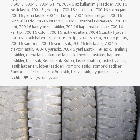
7.50.16
,
700-16
,
700-16 alım
,
700-16 az kullanılmış lastikler
,
700-16
bezli lastik
,
700-16 çeker tipi
,
700-16 çelik lastik
,
700-16 çıkma jant
,
700-16 çıkma lastik
,
700-16 düz tipi
,
700-16 ikinci el jant
,
700-16
ikinci el lastik
,
700-16 İstanbul
,
700-16 İstanbul Edirnekapi
,
700-16
jant
,
700-16 kamyonet lastikler
,
700-16 kaplama lastikler
,
700-16
kar tipi
,
700-16 kolon
,
700-16 lastik ebatları
,
700-16 Lastik fiyatları
,
700-16 Lastik haberleri
,
700-16 ön tipi
,
700-16 özka
,
700-16 petlas
,
700-16 sambrel
,
700-16 sıfır lastik
,
700-16 telli lastik
,
700-16
Etiketler
traktör lastik
,
700-16 yarasiz
,
700-16 yeni Lastik
az kullanılmış
lastikler
,
çıkma lastik
,
ikinci el lastik
,
kamyonet lastikler
,
kaplama
lastikler
,
kış lastik
,
Kışlık lastik
,
Kolon
,
lastik ebatları
,
lastik fiyatları
,
lastik haberleri
,
lobet lastikleri
,
römork lastiği
,
römork lastikleri
,
Sambrel
,
sıfır lastik
,
traktör lastik
,
Ucuz lastik
,
Uygun Lastik
,
yeni
7-50R16 ÇIKMA KAMYONET LASTİKLER için
lastik
bir yorum yapın