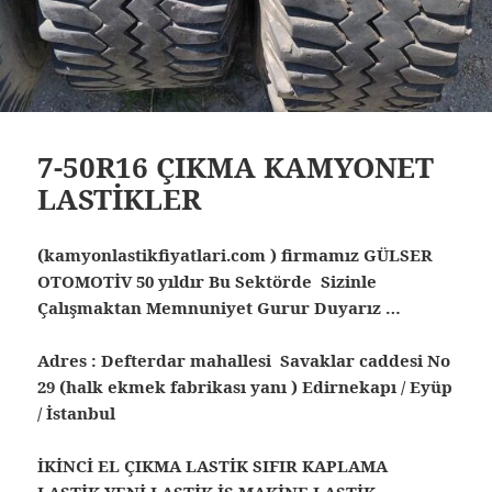
7-50R16 ÇIKMA KAMYONET
LASTİKLER
(kamyonlastikfiyatlari.com ) firmamız GÜLSER
OTOMOTİV 50 yıldır Bu Sektörde Sizinle
Çalışmaktan Memnuniyet Gurur Duyarız …
Adres : Defterdar mahallesi Savaklar caddesi No
29 (halk ekmek fabrikası yanı ) Edirnekapı / Eyüp
/ İstanbul
İKİNCİ EL ÇIKMA LASTİK SIFIR KAPLAMA
LASTİK YENİ LASTİK İŞ MAKİNE LASTİK