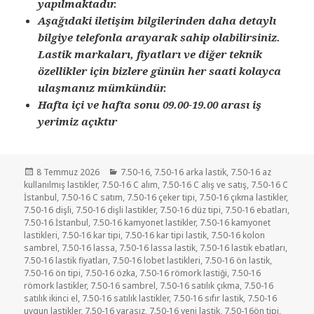
yapılmaktadır.
Aşağıdaki iletişim bilgilerinden daha detaylı
bilgiye telefonla arayarak sahip olabilirsiniz.
Lastik markaları, fiyatları ve diğer teknik
özellikler için bizlere günün her saati kolayca
ulaşmanız mümkündür.
Hafta içi ve hafta sonu 09.00-19.00 arası iş
yerimiz açıktır
Yayın
Kategoriler
8 Temmuz 2026
7.50-16
,
7.50-16 arka lastik
,
7.50-16 az
tarihi
kullanılmış lastikler
,
7.50-16 C alım
,
7.50-16 C alış ve satış
,
7.50-16 C
İstanbul
,
7.50-16 C satım
,
7.50-16 çeker tipi
,
7.50-16 çıkma lastikler
,
7.50-16 dişli
,
7.50-16 dişli lastikler
,
7.50-16 düz tipi
,
7.50-16 ebatları
,
7.50-16 İstanbul
,
7.50-16 kamyonet lastikler
,
7.50-16 kamyonet
lastikleri
,
7.50-16 kar tipi
,
7.50-16 kar tipi lastik
,
7.50-16 kolon
sambrel
,
7.50-16 lassa
,
7.50-16 lassa lastik
,
7.50-16 lastik ebatları
,
7.50-16 lastik fiyatları
,
7.50-16 lobet lastikleri
,
7.50-16 ön lastik
,
7.50-16 ön tipi
,
7.50-16 özka
,
7.50-16 römork lastiği
,
7.50-16
römork lastikler
,
7.50-16 sambrel
,
7.50-16 satılık çıkma
,
7.50-16
satılık ikinci el
,
7.50-16 satılık lastikler
,
7.50-16 sıfır lastik
,
7.50-16
uygun lastikler
,
7.50-16 yarasız
,
7.50-16 yeni lastik
,
7.50-16ön tipi
,