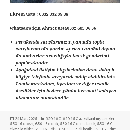
Ekrem usta :
0532 332 59 38
whatsapp için Ahmet usta
0552 603 96 56
Perakende satışlarımızın yanında toplu
satışlarımızda vardır. Ayrıca İstanbul dışına
da ambarlar aracılığıyla lastik gönderimi
yapılmaktadır.
Aşağıdaki iletişim bilgilerinden daha detaylı
bilgiye telefonla arayarak sahip olabilirsiniz.
Lastik markaları, fiyatları ve diğer teknik
özellikler için bizlere günün her saati kolayca
ulaşmanız mümkündür.
Yayın
Kategoriler
24 Mart 2026
6.50-16 C
,
6.50-16 C az kullanılmış lastikler
,
tarihi
6.50-16 c bezli
,
6.50-16 c çelik
,
6.50-16 C çıkma lastik
,
6.50-16 C
çıkma lastikler
,
6.50-16 C dişli
,
6.50-16 C dişli lastik
,
6.50-16 C düz