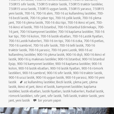
7.50R15 sıfır lastik
,
7.50R15 traktör lastik
,
7.50R15 traktör lastikler
,
7.50R15 ucuz lastik
,
7.50R15 uygun lastik
,
7.50R15 yarasız
,
7.50R15
yeni lastik
,
700-16
,
700-16 alım
,
700-16 az kullanılmış lastikler
,
700-
16 bezli lastik
,
700-16 çeker tipi
,
700-16 çelik lastik
,
700-16 çıkma
jant
,
700-16 çıkma lastik
,
700-16 düz tipi
,
700-16 ikinci el jant
,
700-
16 ikinci el lastik
,
700-16 İstanbul
,
700-16 İstanbul Edirnekapi
,
700-
16 jant
,
700-16 kamyonet lastikler
,
700-16 kaplama lastikler
,
700-16
kar tipi
,
700-16 kolon
,
700-16 lastik ebatları
,
700-16 Lastik fiyatları
,
700-16 Lastik haberleri
,
700-16 ön tipi
,
700-16 özka
,
700-16 petlas
,
700-16 sambrel
,
700-16 sıfır lastik
,
700-16 telli lastik
,
700-16
traktör lastik
,
700-16 yarasiz
,
700-16 yeni Lastik
,
900-16 az
kullanılmış lastikler
,
900-16 çıkma lastik
,
900-16 dişli
,
900-16 ikinci el
lastik
,
900-16 iş makinası lastikler
,
900-16 İstanbul
,
900-16 İstanbul
Eyüp
,
900-16 kamyonet lastikler
,
900-16 kaplama lastikler
,
900-16
kolon
,
900-16 lastik ebatları
,
900-16 lastik fiyatları
,
900-16 römork
lastikleri
,
900-16 sambrel
,
900-16 sıfır lastik
,
900-16 traktör lastik
,
900-16 ucuz lastik
,
900-16 uygun lastik
,
900-16 yarasız
,
900-16 yeni
Etiketler
lastik
az kullanılmış lastikler
,
Bezli lastik
,
çıkma jant
,
çıkma
lastik
,
ikinci el jant
,
ikinci el lastik
,
kamyonet lastikler
,
kaplama
lastikler
,
lastik ebatları
,
lastik fiyatları
,
lastik haberleri
,
Radial lastik
,
römork lastikleri
,
sıfır jant
,
sıfır lastik
,
Telli lastik
,
traktör lastik
,
yeni
7-50-16 C AZ KULLANILMIŞ KAMYONET LASTİKLER içi
jant
,
yeni lastik
bir yorum yapın