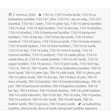
Yayın
Kategoriler
3 Temmuz 2026
7.50-16
,
7.50-16 arka lastik
,
7.50-16 az
tarihi
kullanılmış lastikler
,
7.50-16 C alım
,
7.50-16 C alış ve satış
,
7.50-16 C
İstanbul
,
7.50-16 C satım
,
7.50-16 çeker tipi
,
7.50-16 çıkma lastikler
,
7.50-16 dişli
,
7.50-16 dişli lastikler
,
7.50-16 düz tipi
,
7.50-16 ebatları
,
7.50-16 İstanbul
,
7.50-16 kamyonet lastikler
,
7.50-16 kamyonet
lastikleri
,
7.50-16 kar tipi
,
7.50-16 kar tipi lastik
,
7.50-16 kolon
sambrel
,
7.50-16 lassa
,
7.50-16 lassa lastik
,
7.50-16 lastik ebatları
,
7.50-16 lastik fiyatları
,
7.50-16 lobet lastikleri
,
7.50-16 ön lastik
,
7.50-16 ön tipi
,
7.50-16 özka
,
7.50-16 römork lastiği
,
7.50-16
römork lastikler
,
7.50-16 sambrel
,
7.50-16 satılık çıkma
,
7.50-16
satılık ikinci el
,
7.50-16 satılık lastikler
,
7.50-16 sıfır lastik
,
7.50-16
uygun lastikler
,
7.50-16 yarasız
,
7.50-16 yeni lastik
,
7.50-16ön tipi
,
7.50.16
,
700-16
,
700-16 alım
,
700-16 az kullanılmış lastikler
,
700-16
bezli lastik
,
700-16 çeker tipi
,
700-16 çelik lastik
,
700-16 çıkma jant
,
700-16 çıkma lastik
,
700-16 düz tipi
,
700-16 ikinci el jant
,
700-16
ikinci el lastik
,
700-16 İstanbul
,
700-16 İstanbul Edirnekapi
,
700-16
jant
,
700-16 kamyonet lastikler
,
700-16 kaplama lastikler
,
700-16
kar tipi
,
700-16 kolon
,
700-16 lastik ebatları
,
700-16 Lastik fiyatları
,
700-16 Lastik haberleri
,
700-16 ön tipi
,
700-16 özka
,
700-16 petlas
,
700-16 sambrel
,
700-16 sıfır lastik
,
700-16 telli lastik
,
700-16
Etiketler
traktör lastik
,
700-16 yarasiz
,
700-16 yeni Lastik
az kullanılmış
lastikler
,
çıkma lastik
,
ikinci el lastik
,
kamyonet lastikler
,
kaplama