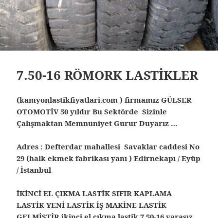
7.50-16 RÖMORK LASTİKLER
(kamyonlastikfiyatlari.com ) firmamız GÜLSER
OTOMOTİV 50 yıldır Bu Sektörde Sizinle
Çalışmaktan Memnuniyet Gurur Duyarız …
Adres : Defterdar mahallesi Savaklar caddesi No
29 (halk ekmek fabrikası yanı ) Edirnekapı / Eyüp
/ İstanbul
İKİNCİ EL ÇIKMA LASTİK SIFIR KAPLAMA
LASTİK YENİ LASTİK İŞ MAKİNE LASTİK
GELMİŞTİR ikinci el çıkma lastik
7.50-16 yarasız