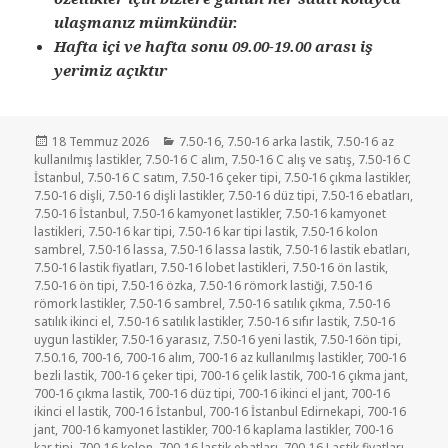
ulaşmanız mümkündür.
Hafta içi ve hafta sonu 09.00-19.00 arası iş
yerimiz açıktır
Yayın
Kategoriler
18 Temmuz 2026
7.50-16
,
7.50-16 arka lastik
,
7.50-16 az
tarihi
kullanılmış lastikler
,
7.50-16 C alım
,
7.50-16 C alış ve satış
,
7.50-16 C
İstanbul
,
7.50-16 C satım
,
7.50-16 çeker tipi
,
7.50-16 çıkma lastikler
,
7.50-16 dişli
,
7.50-16 dişli lastikler
,
7.50-16 düz tipi
,
7.50-16 ebatları
,
7.50-16 İstanbul
,
7.50-16 kamyonet lastikler
,
7.50-16 kamyonet
lastikleri
,
7.50-16 kar tipi
,
7.50-16 kar tipi lastik
,
7.50-16 kolon
sambrel
,
7.50-16 lassa
,
7.50-16 lassa lastik
,
7.50-16 lastik ebatları
,
7.50-16 lastik fiyatları
,
7.50-16 lobet lastikleri
,
7.50-16 ön lastik
,
7.50-16 ön tipi
,
7.50-16 özka
,
7.50-16 römork lastiği
,
7.50-16
römork lastikler
,
7.50-16 sambrel
,
7.50-16 satılık çıkma
,
7.50-16
satılık ikinci el
,
7.50-16 satılık lastikler
,
7.50-16 sıfır lastik
,
7.50-16
uygun lastikler
,
7.50-16 yarasız
,
7.50-16 yeni lastik
,
7.50-16ön tipi
,
7.50.16
,
700-16
,
700-16 alım
,
700-16 az kullanılmış lastikler
,
700-16
bezli lastik
,
700-16 çeker tipi
,
700-16 çelik lastik
,
700-16 çıkma jant
,
700-16 çıkma lastik
,
700-16 düz tipi
,
700-16 ikinci el jant
,
700-16
ikinci el lastik
,
700-16 İstanbul
,
700-16 İstanbul Edirnekapi
,
700-16
jant
,
700-16 kamyonet lastikler
,
700-16 kaplama lastikler
,
700-16
kar tipi
,
700-16 kolon
,
700-16 lastik ebatları
,
700-16 Lastik fiyatları
,