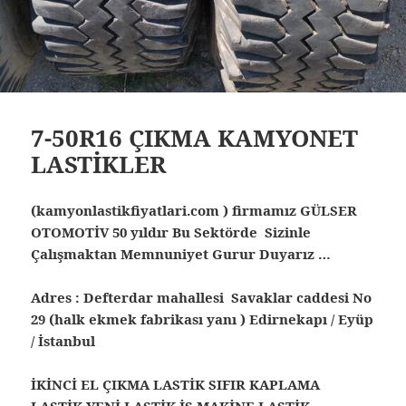
7-50R16 ÇIKMA KAMYONET
LASTİKLER
(kamyonlastikfiyatlari.com ) firmamız GÜLSER
OTOMOTİV 50 yıldır Bu Sektörde Sizinle
Çalışmaktan Memnuniyet Gurur Duyarız …
Adres : Defterdar mahallesi Savaklar caddesi No
29 (halk ekmek fabrikası yanı ) Edirnekapı / Eyüp
/ İstanbul
İKİNCİ EL ÇIKMA LASTİK SIFIR KAPLAMA
LASTİK YENİ LASTİK İŞ MAKİNE LASTİK