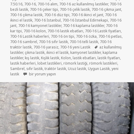
7.50.16
,
700-16
,
700-16 alım
,
700-16 az kullanılmış lastikler
,
700-16
bezli lastik
,
700-16 çeker tipi
,
700-16 çelik lastik
,
700-16 çıkma jant
,
700-16 çıkma lastik
,
700-16 düz tipi
,
700-16 ikinci el jant
,
700-16
ikinci el lastik
,
700-16 İstanbul
,
700-16 İstanbul Edirnekapi
,
700-16
jant
,
700-16 kamyonet lastikler
,
700-16 kaplama lastikler
,
700-16
kar tipi
,
700-16 kolon
,
700-16 lastik ebatları
,
700-16 Lastik fiyatları
,
700-16 Lastik haberleri
,
700-16 ön tipi
,
700-16 özka
,
700-16 petlas
,
700-16 sambrel
,
700-16 sıfır lastik
,
700-16 telli lastik
,
700-16
Etiketler
traktör lastik
,
700-16 yarasiz
,
700-16 yeni Lastik
az kullanılmış
lastikler
,
çıkma lastik
,
ikinci el lastik
,
kamyonet lastikler
,
kaplama
lastikler
,
kış lastik
,
Kışlık lastik
,
Kolon
,
lastik ebatları
,
lastik fiyatları
,
lastik haberleri
,
lobet lastikleri
,
römork lastiği
,
römork lastikleri
,
Sambrel
,
sıfır lastik
,
traktör lastik
,
Ucuz lastik
,
Uygun Lastik
,
yeni
7-50R16 ÇIKMA KAMYONET LASTİKLER için
lastik
bir yorum yapın