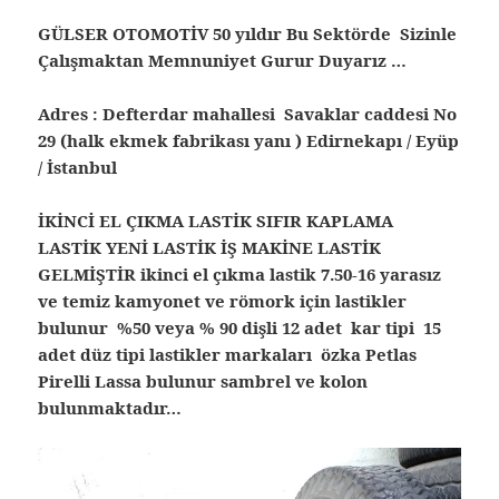
GÜLSER OTOMOTİV 50 yıldır Bu Sektörde Sizinle
Çalışmaktan Memnuniyet Gurur Duyarız …
Adres : Defterdar mahallesi Savaklar caddesi No
29 (halk ekmek fabrikası yanı ) Edirnekapı / Eyüp
/ İstanbul
İKİNCİ EL ÇIKMA LASTİK SIFIR KAPLAMA
LASTİK YENİ LASTİK İŞ MAKİNE LASTİK
GELMİŞTİR ikinci el çıkma lastik 7.50-16 yarasız
ve temiz kamyonet ve römork için lastikler
bulunur %50 veya % 90 dişli 12 adet kar tipi 15
adet düz tipi lastikler markaları özka Petlas
Pirelli Lassa bulunur sambrel ve kolon
bulunmaktadır…