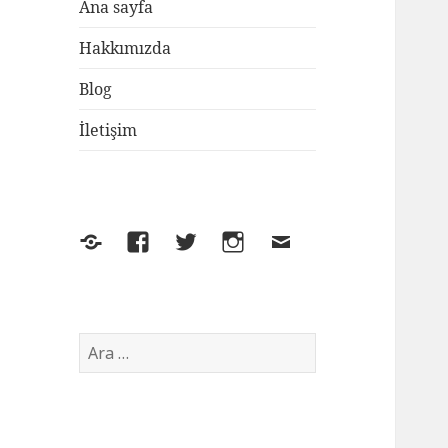
Ana sayfa
Hakkımızda
Blog
İletişim
Yelp
Facebook
Twitter
Instagram
E-
posta
Arama: