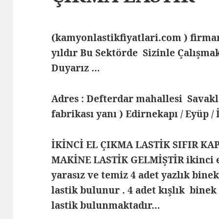
(kamyonlastikfiyatlari.com ) fir
yıldır Bu Sektörde Sizinle Çalış
Duyarız …
Adres : Defterdar mahallesi Savak
fabrikası yanı ) Edirnekapı / Eyüp /
İKİNCİ EL ÇIKMA LASTİK SIFIR KA
MAKİNE LASTİK GELMİŞTİR ikinci e
yarasız ve temiz 4 adet yazlık bine
lastik bulunur . 4 adet kışlık binek
lastik bulunmaktadır…