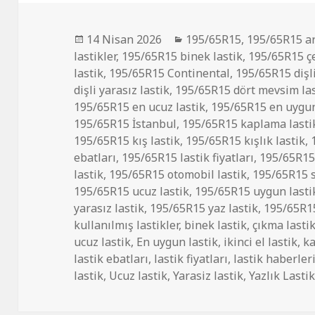
Yayın
Kategoriler
14 Nisan 2026
195/65R15
,
195/65R15 ar
tarihi
lastikler
,
195/65R15 binek lastik
,
195/65R15 çe
lastik
,
195/65R15 Continental
,
195/65R15 dişl
dişli yarasız lastik
,
195/65R15 dört mevsim las
195/65R15 en ucuz lastik
,
195/65R15 en uygun
195/65R15 İstanbul
,
195/65R15 kaplama lastik
195/65R15 kış lastik
,
195/65R15 kışlık lastik
,
ebatları
,
195/65R15 lastik fiyatları
,
195/65R15 
lastik
,
195/65R15 otomobil lastik
,
195/65R15 sı
195/65R15 ucuz lastik
,
195/65R15 uygun lasti
yarasız lastik
,
195/65R15 yaz lastik
,
195/65R15
kullanılmış lastikler
,
binek lastik
,
çıkma lasti
ucuz lastik
,
En uygun lastik
,
ikinci el lastik
,
ka
lastik ebatları
,
lastik fiyatları
,
lastik haberler
lastik
,
Ucuz lastik
,
Yarasiz lastik
,
Yazlık Lasti