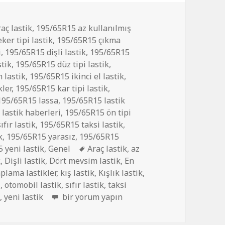
aç lastik
,
195/65R15 az kullanılmış
ker tipi lastik
,
195/65R15 çıkma
i
,
195/65R15 dişli lastik
,
195/65R15
tik
,
195/65R15 düz tipi lastik
,
 lastik
,
195/65R15 ikinci el lastik
,
ler
,
195/65R15 kar tipi lastik
,
195/65R15 lassa
,
195/65R15 lastik
lastik haberleri
,
195/65R15 ön tipi
fır lastik
,
195/65R15 taksi lastik
,
k
,
195/65R15 yarasız
,
195/65R15
Etiketler
 yeni lastik
,
Genel
Araç lastik
,
az
k
,
Dişli lastik
,
Dört mevsim lastik
,
En
plama lastikler
,
kış lastik
,
Kışlık lastik
,
i
,
otomobil lastik
,
sıfır lastik
,
taksi
195/65R15 İKİNCİ EL DİŞLİ ÇIKMA LASTİK iç
k
,
yeni lastik
bir yorum yapın